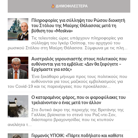
ΔΗΜΟΦΙΛΈΣΤΕΡΑ
Πληροφορίες για σύλληψη του Ρώσου διοικητή
του Στόλου της Mαύρης Θάλασσας μετά τη
βύθιση του «Moskva»
Τις τελευταίες ώρες υπάρχουν πληροφορίες για
σύλληψη του Ιγκόρ Οσίποφ, του αρχηγού του
ρωσικού Στόλου στη Μαύρη Θάλασσα. Σύμφωνα με τις πλη...
Αυστραλός γερουσιαστής στους πολιτικούς που
ευθύνονται για τα εμβόλια: «Δεν θα ξεφύγετε –
Ερχόμαστε για εσάς»
Ένα ξεκάθαρο μήνυμα προς τους πολιτικούς που
ευθύνονται για τους μαζικούς εμβολιασμούς για
τον Covid-19 και τις παρενέργειες που προκάλεσαν...
Ο καταραμένος φάρος, που οι φαροφύλακες του
τρελαίνονταν ο ένας μετά τον άλλον
Στο δυτικό άκρο της περιοχής της Βρετάνης της
Γαλλίας βρίσκεται το στενό του Ραζ-ντε-Σεν,
διάσπαρτο βραχονησίδες που τις κτυπούν
ανελέητα τ...
Γερμανός ΥΠΟΙΚ: «Πάρτε ποδήλατο και καθίστε