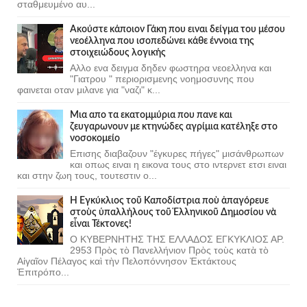
σταθμευμένο αυ...
Ακούστε κάποιον Γάκη που ειναι δείγμα του μέσου
νεοέλληνα που ισοπεδώνει κάθε έννοια της
στοιχειώδους λογικής
Αλλο ενα δειγμα δηδεν φωστηρα νεοελληνα και
"Γιατρου " περιορισμενης νοημοσυνης που
φαινεται οταν μιλανε για "ναζι" κ...
Μια απο τα εκατομμύρια που πανε και
ζευγαρωνουν με κτηνώδες αγρίμια κατέληξε στο
νοσοκομείο
Επισης διαβαζουν "έγκυρες πήγες" μισάνθρωπων
και οπως ειναι η εικονα τους στο ιντερνετ ετσι ειναι
και στην ζωη τους, τουτεστιν ο...
Ἡ Ἐγκύκλιος τοῦ Καποδίστρια ποὺ ἀπαγόρευε
στοὺς ὑπαλλήλους τοῦ Ἑλληνικοῦ Δημοσίου νὰ
εἶναι Τέκτονες!
Ο ΚΥΒΕΡΝΗΤΗΣ ΤΗΣ ΕΛΛΑΔΟΣ ΕΓΚΥΚΛΙΟΣ ΑΡ.
2953 Πρὸς τὸ Πανελλήνιον Πρὸς τοὺς κατὰ τὸ
Αἰγαῖον Πέλαγος καὶ τὴν Πελοπόννησον Ἐκτάκτους
Ἐπιτρόπο...