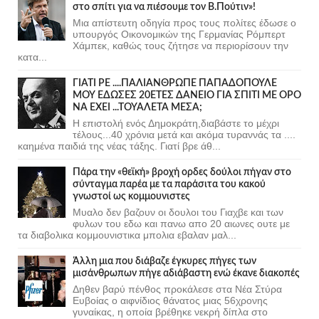
στο σπίτι για να πιέσουμε τον Β.Πούτιν»!
Μια απίστευτη οδηγία προς τους πολίτες έδωσε ο
υπουργός Οικονομικών της Γερμανίας Ρόμπερτ
Χάμπεκ, καθώς τους ζήτησε να περιορίσουν την
κατα...
ΓΙΑΤΙ ΡΕ ....ΠΑΛΙΑΝΘΡΩΠΕ ΠΑΠΑΔΟΠΟΥΛΕ
ΜΟΥ ΕΔΩΣΕΣ 20ΕΤΕΣ ΔΑΝΕΙΟ ΓΙΑ ΣΠΙΤΙ ΜΕ ΟΡΟ
ΝΑ ΕΧΕΙ ...ΤΟΥΑΛΕΤΑ ΜΕΣΑ;
Η επιστολή ενός Δημοκράτη,διαβάστε το μέχρι
τέλους...40 χρόνια μετά και ακόμα τυραννάς τα ....
καημένα παιδιά της νέας τάξης. Γιατί βρε άθ...
Πάρα την «θεϊκή» βροχή ορδες δούλοι πήγαν στο
σύνταγμα παρέα με τα παράσιτα του κακού
γνωστοί ως κομμουνιστες
Μυαλο δεν βαζουν οι δουλοι του Γιαχβε και των
φυλων του εδω και πανω απο 20 αιωνες ουτε με
τα διαβολικα κομμουνιστικα μπολια εβαλαν μαλ...
Άλλη μια που διάβαζε έγκυρες πήγες των
μισάνθρωπων πήγε αδιάβαστη ενώ έκανε διακοπές
Δηθεν βαρύ πένθος προκάλεσε στα Νέα Στύρα
Ευβοίας ο αιφνίδιος θάνατος μιας 56χρονης
γυναίκας, η οποία βρέθηκε νεκρή δίπλα στο