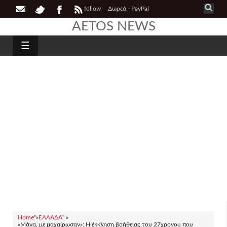
follow
Δωρεά - PayPal
AETOS NEWS
☰
Home
"»
ΕΛΛΑΔΑ
" »
«Μάνα, με μαχαίρωσαν»: Η έκκληση βοήθειας του 27χρονου που