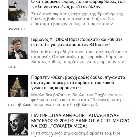
Ο καταραμένος φάρος, που οι φαροφύλακες του
τρελαίνονταν ο ένας μετά τον άλλον
Στο δυτικό άκρο της περιοχής της Βρετάνης της
Γαλλίας βρίσκεται το στενό του Ραζ-ντε-Σεν,
διάσπαρτο βραχονησίδες που τις κτυπούν
ανελέητα τ...
Γερμανός ΥΠΟΙΚ: «Πάρτε ποδήλατο και καθίστε
στο σπίτι για να πιέσουμε τον Β.Πούτιν»!
Μια απίστευτη οδηγία προς τους πολίτες έδωσε ο
υπουργός Οικονομικών της Γερμανίας Ρόμπερτ
Χάμπεκ, καθώς τους ζήτησε να περιορίσουν την
κατα...
Πάρα την «θεϊκή» βροχή ορδες δούλοι πήγαν στο
σύνταγμα παρέα με τα παράσιτα του κακού
γνωστοί ως κομμουνιστες
Μυαλο δεν βαζουν οι δουλοι του Γιαχβε και των
φυλων του εδω και πανω απο 20 αιωνες ουτε με
τα διαβολικα κομμουνιστικα μπολια εβαλαν μαλ...
ΓΙΑΤΙ ΡΕ ....ΠΑΛΙΑΝΘΡΩΠΕ ΠΑΠΑΔΟΠΟΥΛΕ
ΜΟΥ ΕΔΩΣΕΣ 20ΕΤΕΣ ΔΑΝΕΙΟ ΓΙΑ ΣΠΙΤΙ ΜΕ ΟΡΟ
ΝΑ ΕΧΕΙ ...ΤΟΥΑΛΕΤΑ ΜΕΣΑ;
Η επιστολή ενός Δημοκράτη,διαβάστε το μέχρι