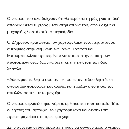
Ο νεαρός που όλα δείχνουν ότι θα κερδίσει τη μάχη για τη ζωή,
αποδεικνύεται τυχερός μέσα στην ατυχία του, αφού δέχθηκε
μαχαιριά χιλιοστά από το περικάρδιο.
Ο 27χρονος κρατωντας τον χαρτοφύλακα του, περπατούσε
αμέριμνος στην συμβολή των οδών Τοσίτσα και
Μπουμπουλίνας προκειμένου να φτάσει στην στάση των
λεωφορείων όταν ξαφνικά δέχτηκε την επίθεση των δύο
ληστών.
«Δώσε μας τα λεφτά σου ρε…» του είπαν οι δυο ληστές οι
οποίοι δεν φορούσαν κουκούλες και έτρεξαν από πίσω του
απειλώντας τον με το μαχαίρι.
Ο νεαρός αιφνιδιάστηκε, γύρισε αμέσως και τους κοίταξε: Τότε
οι ληστές του άρπαξαν τον χαρτοφύλακα και δέχτηκε την
πρώτη μαχαίρια στο αριστερό χέρι.
Στην συνέχεια οι δυο δράστες πήγαν να φύγουν αλλά ο νεαρός