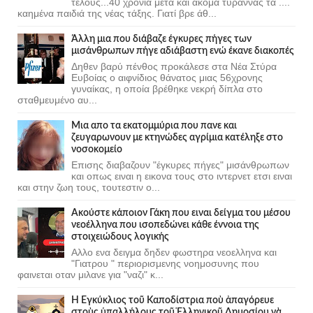
τέλους...40 χρόνια μετά και ακόμα τυραννάς τα ....
καημένα παιδιά της νέας τάξης. Γιατί βρε άθ...
Άλλη μια που διάβαζε έγκυρες πήγες των
μισάνθρωπων πήγε αδιάβαστη ενώ έκανε διακοπές
Δηθεν βαρύ πένθος προκάλεσε στα Νέα Στύρα
Ευβοίας ο αιφνίδιος θάνατος μιας 56χρονης
γυναίκας, η οποία βρέθηκε νεκρή δίπλα στο
σταθμευμένο αυ...
Μια απο τα εκατομμύρια που πανε και
ζευγαρωνουν με κτηνώδες αγρίμια κατέληξε στο
νοσοκομείο
Επισης διαβαζουν "έγκυρες πήγες" μισάνθρωπων
και οπως ειναι η εικονα τους στο ιντερνετ ετσι ειναι
και στην ζωη τους, τουτεστιν ο...
Ακούστε κάποιον Γάκη που ειναι δείγμα του μέσου
νεοέλληνα που ισοπεδώνει κάθε έννοια της
στοιχειώδους λογικής
Αλλο ενα δειγμα δηδεν φωστηρα νεοελληνα και
"Γιατρου " περιορισμενης νοημοσυνης που
φαινεται οταν μιλανε για "ναζι" κ...
Ἡ Ἐγκύκλιος τοῦ Καποδίστρια ποὺ ἀπαγόρευε
στοὺς ὑπαλλήλους τοῦ Ἑλληνικοῦ Δημοσίου νὰ