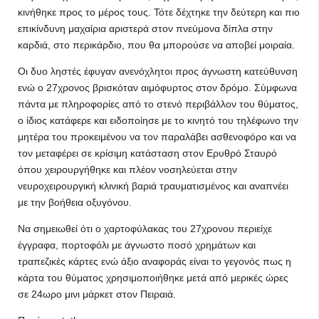
κινήθηκε προς το μέρος τους. Τότε δέχτηκε την δεύτερη και πιο
επικίνδυνη μαχαίρια αριστερά στον πνεύμονα δίπλα στην
καρδιά, στο περικάρδιο, που θα μπορούσε να αποβεί μοιραία.
Οι δυο ληστές έφυγαν ανενόχλητοι προς άγνωστη κατεύθυνση
ενώ ο 27χρονος βρισκόταν αιμόφυρτος στον δρόμο. Σύμφωνα
πάντα με πληροφορίες από το στενό περιβάλλον του θύματος,
ο ίδιος κατάφερε και ειδοποίησε με το κινητό του τηλέφωνο την
μητέρα του προκειμένου να τον παραλάβει ασθενοφόρο και να
τον μεταφέρει σε κρίσιμη κατάσταση στον Ερυθρό Σταυρό
όπου χειρουργήθηκε και πλέον νοσηλεύεται στην
νευροχειρουργική κλινική βαριά τραυματισμένος και αναπνέει
με την βοήθεια οξυγόνου.
Να σημειωθεί ότι ο χαρτοφύλακας του 27χρονου περιείχε
έγγραφα, πορτοφόλι με άγνωστο ποσό χρημάτων και
τραπεζικές κάρτες ενώ άξιο αναφοράς είναι το γεγονός πως η
κάρτα του θύματος χρησιμοποιήθηκε μετά από μερικές ώρες
σε 24ωρο μινι μάρκετ στον Πειραιά.