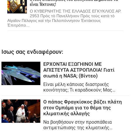
εἶναι Τέκτονες!
Ο ΚΥΒΕΡΝΗΤΗΣ ΤΗΣ ΕΛΛΑΔΟΣ ΕΓΚΥΚΛΙΟΣ ΑΡ.
2953 Πρὸς τὸ Πανελλήνιον Πρὸς τοὺς κατὰ τὸ
Αἰγαῖον Πέλαγος καὶ τὴν Πελοπόννησον Ἐκτάκτους
Ἐπιτρόπο...