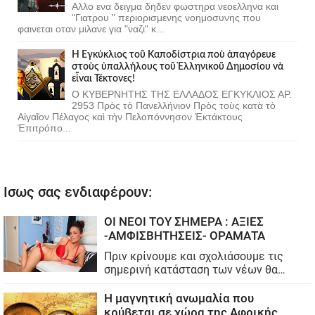
Αλλο ενα δειγμα δηδεν φωστηρα νεοελληνα και
"Γιατρου " περιορισμενης νοημοσυνης που
φαινεται οταν μιλανε για "ναζι" κ...
Ἡ Ἐγκύκλιος τοῦ Καποδίστρια ποὺ ἀπαγόρευε
στοὺς ὑπαλλήλους τοῦ Ἑλληνικοῦ Δημοσίου νὰ
εἶναι Τέκτονες!
Ο ΚΥΒΕΡΝΗΤΗΣ ΤΗΣ ΕΛΛΑΔΟΣ ΕΓΚΥΚΛΙΟΣ ΑΡ.
2953 Πρὸς τὸ Πανελλήνιον Πρὸς τοὺς κατὰ τὸ
Αἰγαῖον Πέλαγος καὶ τὴν Πελοπόννησον Ἐκτάκτους
Ἐπιτρόπο...