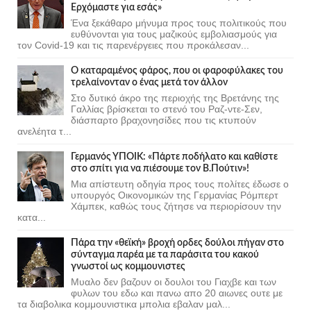
Ερχόμαστε για εσάς»
Ένα ξεκάθαρο μήνυμα προς τους πολιτικούς που
ευθύνονται για τους μαζικούς εμβολιασμούς για
τον Covid-19 και τις παρενέργειες που προκάλεσαν...
Ο καταραμένος φάρος, που οι φαροφύλακες του
τρελαίνονταν ο ένας μετά τον άλλον
Στο δυτικό άκρο της περιοχής της Βρετάνης της
Γαλλίας βρίσκεται το στενό του Ραζ-ντε-Σεν,
διάσπαρτο βραχονησίδες που τις κτυπούν
ανελέητα τ...
Γερμανός ΥΠΟΙΚ: «Πάρτε ποδήλατο και καθίστε
στο σπίτι για να πιέσουμε τον Β.Πούτιν»!
Μια απίστευτη οδηγία προς τους πολίτες έδωσε ο
υπουργός Οικονομικών της Γερμανίας Ρόμπερτ
Χάμπεκ, καθώς τους ζήτησε να περιορίσουν την
κατα...
Πάρα την «θεϊκή» βροχή ορδες δούλοι πήγαν στο
σύνταγμα παρέα με τα παράσιτα του κακού
γνωστοί ως κομμουνιστες
Μυαλο δεν βαζουν οι δουλοι του Γιαχβε και των
φυλων του εδω και πανω απο 20 αιωνες ουτε με
τα διαβολικα κομμουνιστικα μπολια εβαλαν μαλ...