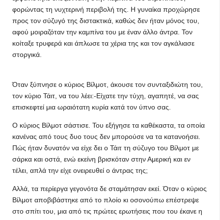
φορώντας τη νυχτερινή περιβολή της. Η γυναίκα προχώρησε
προς τον σύζυγό της διστακτικά, καθώς δεν ήταν μόνος του,
αφού μοιραζόταν την καμπίνα του με έναν άλλο άντρα. Τον
κοίταξε τρυφερά και άπλωσε τα χέρια της και τον αγκάλιασε
στοργικά.
Όταν ξύπνησε ο κύριος Βίλμοτ, άκουσε τον συνταξιδιώτη του,
τον κύριο Τάιτ, να του λέει:-Είχατε την τύχη, αγαπητέ, να σας
επισκεφτεί μια ωραιότατη κυρία κατά τον ύπνο σας.
Ο κύριος Βίλμοτ σάστισε. Του εξήγησε τα καθέκαστα, τα οποία
κανένας από τους δυο τους δεν μπορούσε να τα κατανοήσει.
Πώς ήταν δυνατόν να είχε δει ο Τάιτ τη σύζυγο του Βίλμοτ με
σάρκα και οστά, ενώ εκείνη βρισκόταν στην Αμερική και εν
τέλει, απλά την είχε ονειρευθεί ο άντρας της;
Αλλά, τα περίεργα γεγονότα δε σταμάτησαν εκεί. Όταν ο κύριος
Βίλμοτ αποβιβάστηκε από το πλοίο κι οσονούπω επέστρεψε
στο σπίτι του, μια από τις πρώτες ερωτήσεις που του έκανε η