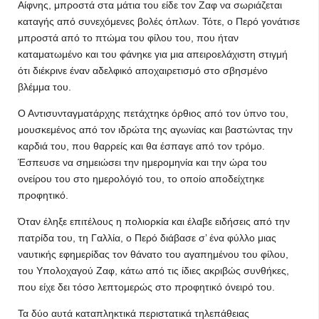
Αίφνης, μπροστά στα μάτια του είδε τον Ζαφ να σωριάζεται
καταγής από συνεχόμενες βολές όπλων. Τότε, ο Περό γονάτισε
μπροστά από το πτώμα του φίλου του, που ήταν
καταματωμένο και του φάνηκε για μια απειροελάχιστη στιγμή
ότι διέκρινε έναν αδελφικό αποχαιρετισμό στο σβησμένο
βλέμμα του.
Ο Αντισυνταγματάρχης πετάχτηκε όρθιος από τον ύπνο του,
μουσκεμένος από τον ιδρώτα της αγωνίας και βαστώντας την
καρδιά του, που θαρρείς και θα έσπαγε από τον τρόμο.
Έσπευσε να σημειώσει την ημερομηνία και την ώρα του
ονείρου του στο ημερολόγιό του, το οποίο αποδείχτηκε
προφητικό.
Όταν έληξε επιτέλους η πολιορκία και έλαβε ειδήσεις από την
πατρίδα του, τη Γαλλία, ο Περό διάβασε σ’ ένα φύλλο μιας
ναυτικής εφημερίδας τον θάνατο του αγαπημένου του φίλου,
του Υπολοχαγού Ζαφ, κάτω από τις ίδιες ακριβώς συνθήκες,
που είχε δει τόσο λεπτομερώς στο προφητικό όνειρό του.
Τα δύο αυτά καταπληκτικά περιστατικά τηλεπάθειας