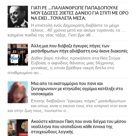
ΓΙΑΤΙ ΡΕ ....ΠΑΛΙΑΝΘΡΩΠΕ ΠΑΠΑΔΟΠΟΥΛΕ
ΜΟΥ ΕΔΩΣΕΣ 20ΕΤΕΣ ΔΑΝΕΙΟ ΓΙΑ ΣΠΙΤΙ ΜΕ ΟΡΟ
ΝΑ ΕΧΕΙ ...ΤΟΥΑΛΕΤΑ ΜΕΣΑ;
Η επιστολή ενός Δημοκράτη,διαβάστε το μέχρι
τέλους...40 χρόνια μετά και ακόμα τυραννάς τα ....
καημένα παιδιά της νέας τάξης. Γιατί βρε άθ...
Άλλη μια που διάβαζε έγκυρες πήγες των
μισάνθρωπων πήγε αδιάβαστη ενώ έκανε διακοπές
Δηθεν βαρύ πένθος προκάλεσε στα Νέα Στύρα
Ευβοίας ο αιφνίδιος θάνατος μιας 56χρονης
γυναίκας, η οποία βρέθηκε νεκρή δίπλα στο
σταθμευμένο αυ...
Μια απο τα εκατομμύρια που πανε και
ζευγαρωνουν με κτηνώδες αγρίμια κατέληξε στο
νοσοκομείο
Επισης διαβαζουν "έγκυρες πήγες" μισάνθρωπων
και οπως ειναι η εικονα τους στο ιντερνετ ετσι ειναι
και στην ζωη τους, τουτεστιν ο...
Ακούστε κάποιον Γάκη που ειναι δείγμα του μέσου
νεοέλληνα που ισοπεδώνει κάθε έννοια της
στοιχειώδους λογικής