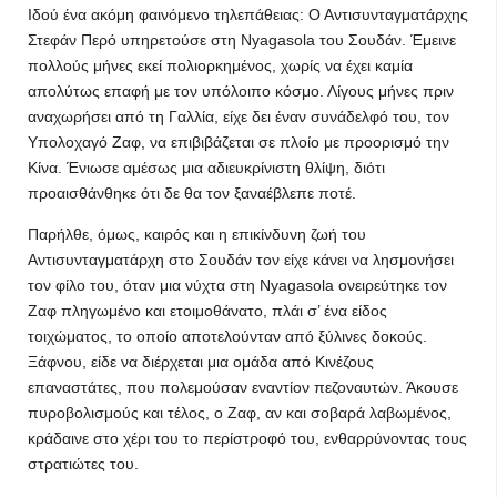
Ιδού ένα ακόμη φαινόμενο τηλεπάθειας: Ο Αντισυνταγματάρχης
Στεφάν Περό υπηρετούσε στη Nyagasola του Σουδάν. Έμεινε
πολλούς μήνες εκεί πολιορκημένος, χωρίς να έχει καμία
απολύτως επαφή με τον υπόλοιπο κόσμο. Λίγους μήνες πριν
αναχωρήσει από τη Γαλλία, είχε δει έναν συνάδελφό του, τον
Υπολοχαγό Ζαφ, να επιβιβάζεται σε πλοίο με προορισμό την
Κίνα. Ένιωσε αμέσως μια αδιευκρίνιστη θλίψη, διότι
προαισθάνθηκε ότι δε θα τον ξαναέβλεπε ποτέ.
Παρήλθε, όμως, καιρός και η επικίνδυνη ζωή του
Αντισυνταγματάρχη στο Σουδάν τον είχε κάνει να λησμονήσει
τον φίλο του, όταν μια νύχτα στη Nyagasola ονειρεύτηκε τον
Ζαφ πληγωμένο και ετοιμοθάνατο, πλάι σ’ ένα είδος
τοιχώματος, το οποίο αποτελούνταν από ξύλινες δοκούς.
Ξάφνου, είδε να διέρχεται μια ομάδα από Κινέζους
επαναστάτες, που πολεμούσαν εναντίον πεζοναυτών. Άκουσε
πυροβολισμούς και τέλος, ο Ζαφ, αν και σοβαρά λαβωμένος,
κράδαινε στο χέρι του το περίστροφό του, ενθαρρύνοντας τους
στρατιώτες του.