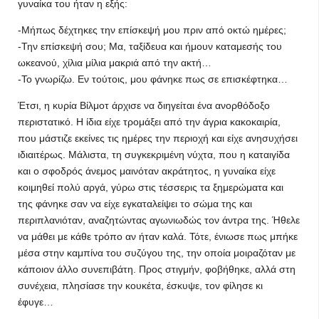
γυναίκα του ήταν η εξής:
-Μήπως δέχτηκες την επίσκεψή μου πριν από οκτώ ημέρες;
-Την επίσκεψή σου; Μα, ταξίδευα και ήμουν καταμεσής του
ωκεανού, χίλια μίλια μακριά από την ακτή…
-Το γνωρίζω. Εν τούτοις, μου φάνηκε πως σε επισκέφτηκα…
Έτσι, η κυρία Βίλμοτ άρχισε να διηγείται ένα ανορθόδοξο
περιστατικό. Η ίδια είχε τρομάξει από την άγρια κακοκαιρία,
που μάστιζε εκείνες τις ημέρες την περιοχή και είχε ανησυχήσει
ιδιαιτέρως. Μάλιστα, τη συγκεκριμένη νύχτα, που η καταιγίδα
και ο σφοδρός άνεμος μαινόταν ακράτητος, η γυναίκα είχε
κοιμηθεί πολύ αργά, γύρω στις τέσσερις τα ξημερώματα και
της φάνηκε σαν να είχε εγκαταλείψει το σώμα της και
περιπλανιόταν, αναζητώντας αγωνιωδώς τον άντρα της. Ήθελε
να μάθει με κάθε τρόπο αν ήταν καλά. Τότε, ένιωσε πως μπήκε
μέσα στην καμπίνα του συζύγου της, την οποία μοιραζόταν με
κάποιον άλλο συνεπιβάτη. Προς στιγμήν, φοβήθηκε, αλλά στη
συνέχεια, πλησίασε την κουκέτα, έσκυψε, τον φίλησε κι
έφυγε…