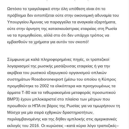
Ωστόσο το τραγελαφικό στην όλη υπόθεση είναι ότι το
πρόβλημα δεν εντοπίζεται ούτε στην οικονομική αδυναμία του
Υπουργείου Άμυνας να παραγγείλει τα αναγκαία εξαρτήματα,
ούτε στην άρνηση της κατασκευάστριας εταιρείας στη Ρωσία
να τα προμηθεύσει, αλλά στο ότι δεν υπάρχει τρόπος να
εμβασθούν τα χρήματα για αυτόν τον σκοπό!
Σύμφωνα με καλά πληροφορημένες πηγές, οι τραπεζικοί
λογαριασμοί της ρωσικής μεσάζουσας εταιρείας ή για την
ακρίβεια του ρωσικού εξαγωγικού οργανισμού οπλικών
συστημάτων Rosoboronexport (μέσω του οποίου η Κύπρος
προμηθεύτηκε το 2002 τα ελικόπτερα και προηγουμένως τα
άρματα Τ-80 και τα τεθωρακισμένα μεταφοράς προσωπικού
ΒΜΡ3) έχουν μπλοκαριστεί στο πλαίσιο των μέτρων που
προωθούν οι ΗΠΑ σε βάρος της Ρωσίας για να τιμωρήσουν τη
Μόσχα για μία σειρά εχθρικών δραστηριοτήτων,
περιλαμβανομένης και της δήθεν εμπλοκής στις αμερικανικές
εκλογές του 2016. Οι κυρώσεις –κατά κύριο λόγο τραπεζικές–