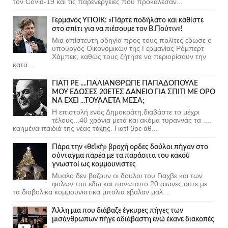
τον Covid-19 και τις παρενέργειες που προκάλεσαν...
Γερμανός ΥΠΟΙΚ: «Πάρτε ποδήλατο και καθίστε
στο σπίτι για να πιέσουμε τον Β.Πούτιν»!
Μια απίστευτη οδηγία προς τους πολίτες έδωσε ο
υπουργός Οικονομικών της Γερμανίας Ρόμπερτ
Χάμπεκ, καθώς τους ζήτησε να περιορίσουν την
κατα...
ΓΙΑΤΙ ΡΕ ....ΠΑΛΙΑΝΘΡΩΠΕ ΠΑΠΑΔΟΠΟΥΛΕ
ΜΟΥ ΕΔΩΣΕΣ 20ΕΤΕΣ ΔΑΝΕΙΟ ΓΙΑ ΣΠΙΤΙ ΜΕ ΟΡΟ
ΝΑ ΕΧΕΙ ...ΤΟΥΑΛΕΤΑ ΜΕΣΑ;
Η επιστολή ενός Δημοκράτη,διαβάστε το μέχρι
τέλους...40 χρόνια μετά και ακόμα τυραννάς τα ....
καημένα παιδιά της νέας τάξης. Γιατί βρε άθ...
Πάρα την «θεϊκή» βροχή ορδες δούλοι πήγαν στο
σύνταγμα παρέα με τα παράσιτα του κακού
γνωστοί ως κομμουνιστες
Μυαλο δεν βαζουν οι δουλοι του Γιαχβε και των
φυλων του εδω και πανω απο 20 αιωνες ουτε με
τα διαβολικα κομμουνιστικα μπολια εβαλαν μαλ...
Άλλη μια που διάβαζε έγκυρες πήγες των
μισάνθρωπων πήγε αδιάβαστη ενώ έκανε διακοπές