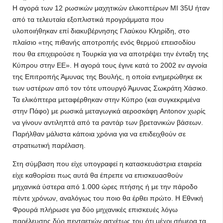
Η αγορά των 12 ρωσικών μαχητικών ελικοπτέρων MI 35U ήταν
από τα τελευταία εξοπλιστικά προγράμματα που
υλοποιήθηκαν επί διακυβέρνησης Γλαύκου Κληρίδη, στο
πλαίσιο «της πιθανής αποτροπής ενός θερμού επεισοδίου
που θα επιχειρούσε η Τουρκία για να αποτρέψει την ένταξη της
Κύπρου στην ΕΕ». Η αγορά τους έγινε κατά το 2002 εν αγνοία
της Επιτροπής Άμυνας της Βουλής, η οποία ενημερώθηκε εκ
των υστέρων από τον τότε υπουργό Άμυνας Σωκράτη Χάσικο.
Τα ελικόπτερα μεταφέρθηκαν στην Κύπρο (και συγκεκριμένα
στην Πάφο) με ρωσικά μεταγωγικά αεροσκάφη Antonov χωρίς
να γίνουν αντιληπτά από τα ραντάρ των βρετανικών βάσεων.
Παρήλθαν μάλιστα κάποια χρόνια για να επιδειχθούν σε
στρατιωτική παρέλαση.
Στη σύμβαση που είχε υπογραφεί η κατασκευάστρια εταιρεία
είχε καθορίσει πως αυτά θα έπρεπε να επισκευασθούν
μηχανικά ύστερα από 1.000 ώρες πτήσης ή με την πάροδο
πέντε χρόνων, αναλόγως του ποιο θα έρθει πρώτο. Η Εθνική
Φρουρά πλήρωσε για δύο μηχανικές επισκευές λόγω
παρέλευσης δύο πενταετιών ασχέτως του ότι μέχρι σήμερα τα