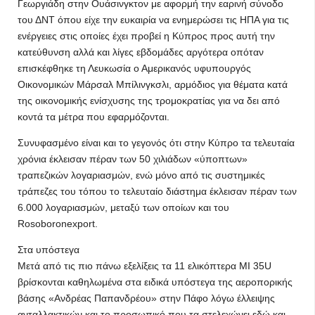
Γεωργιάδη στην Ουάσινγκτον με αφορμή την εαρινή σύνοδο
του ΔΝΤ όπου είχε την ευκαιρία να ενημερώσει τις ΗΠΑ για τις
ενέργειες στις οποίες έχει προβεί η Κύπρος προς αυτή την
κατεύθυνση αλλά και λίγες εβδομάδες αργότερα οπόταν
επισκέφθηκε τη Λευκωσία ο Αμερικανός υφυπουργός
Οικονομικών Μάρσαλ Μπίλινγκσλι, αρμόδιος για θέματα κατά
της οικονομικής ενίσχυσης της τρομοκρατίας για να δει από
κοντά τα μέτρα που εφαρμόζονται.
Συνυφασμένο είναι και το γεγονός ότι στην Κύπρο τα τελευταία
χρόνια έκλεισαν πέραν των 50 χιλιάδων «ύποπτων»
τραπεζικών λογαριασμών, ενώ μόνο από τις συστημικές
τράπεζες του τόπου το τελευταίο διάστημα έκλεισαν πέραν των
6.000 λογαριασμών, μεταξύ των οποίων και του
Rosoboronexport.
Στα υπόστεγα
Μετά από τις πιο πάνω εξελίξεις τα 11 ελικόπτερα MI 35U
βρίσκονται καθηλωμένα στα ειδικά υπόστεγα της αεροπορικής
βάσης «Ανδρέας Παπανδρέου» στην Πάφο λόγω έλλειψης
ανταλλακτικών και το προσωπικό που τα στελεχώνει εδώ και