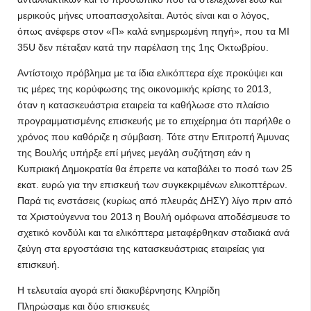
μερικούς μήνες υποαπασχολείται. Αυτός είναι και ο λόγος,
όπως ανέφερε στον «Π» καλά ενημερωμένη πηγή», που τα MI
35U δεν πέταξαν κατά την παρέλαση της 1ης Οκτωβρίου.
Αντίστοιχο πρόβλημα με τα ίδια ελικόπτερα είχε προκύψει και
τις μέρες της κορύφωσης της οικονομικής κρίσης το 2013,
όταν η κατασκευάστρια εταιρεία τα καθήλωσε στο πλαίσιο
προγραμματισμένης επισκευής με το επιχείρημα ότι παρήλθε ο
χρόνος που καθόριζε η σύμβαση. Τότε στην Επιτροπή Άμυνας
της Βουλής υπήρξε επί μήνες μεγάλη συζήτηση εάν η
Κυπριακή Δημοκρατία θα έπρεπε να καταβάλει το ποσό των 25
εκατ. ευρώ για την επισκευή των συγκεκριμένων ελικοπτέρων.
Παρά τις ενστάσεις (κυρίως από πλευράς ΔΗΣΥ) λίγο πριν από
τα Χριστούγεννα του 2013 η Βουλή ομόφωνα αποδέσμευσε το
σχετικό κονδύλι και τα ελικόπτερα μεταφέρθηκαν σταδιακά ανά
ζεύγη στα εργοστάσια της κατασκευάστριας εταιρείας για
επισκευή.
Η τελευταία αγορά επί διακυβέρνησης Κληρίδη
Πληρώσαμε και δύο επισκευές