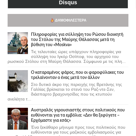
Disqus
ΔΗΜΟΦΙΛΈΣΤΕΡΑ
Πληροφορίες για σύλληψη του Ρώσου διοικητή
του Στόλου της Mαύρης Θάλασσας μετά τη
βύθιση του «Moskva»
Τις τελευταίες ώρες υπάρχουν πληροφορίες για
σύλληψη του Ιγκόρ Οσίποφ, του αρχηγού του
ρωσικού Στόλου στη Μαύρη Θάλασσα. Σύμφωνα με τις πλη...
Ο καταραμένος φάρος, που οι φαροφύλακες του
τρελαίνονταν ο ένας μετά τον άλλον
Στο δυτικό άκρο της περιοχής της Βρετάνης της
Γαλλίας βρίσκεται το στενό του Ραζ-ντε-Σεν,
διάσπαρτο βραχονησίδες που τις κτυπούν
ανελέητα τ...
Αυστραλός γερουσιαστής στους πολιτικούς που
ευθύνονται για τα εμβόλια: «Δεν θα ξεφύγετε –
Ερχόμαστε για εσάς»
Ένα ξεκάθαρο μήνυμα προς τους πολιτικούς που
ευθύνονται για τους μαζικούς εμβολιασμούς για