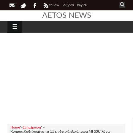
follow
Δωρεά - PayPal
AETOS NEWS
☰
Home
"»
Ενημέρωση
" »
Κύπρος:Καθηλωμένα τα 11 επιθετικά ελικόπτερα ΜΙ 35U λόγω