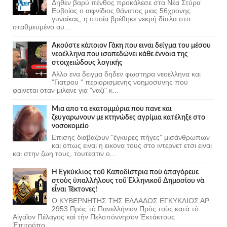
Δηθεν βαρύ πένθος προκάλεσε στα Νέα Στύρα
Ευβοίας ο αιφνίδιος θάνατος μιας 56χρονης
γυναίκας, η οποία βρέθηκε νεκρή δίπλα στο
σταθμευμένο αυ...
Ακούστε κάποιον Γάκη που ειναι δείγμα του μέσου
νεοέλληνα που ισοπεδώνει κάθε έννοια της
στοιχειώδους λογικής
Αλλο ενα δειγμα δηδεν φωστηρα νεοελληνα και
"Γιατρου " περιορισμενης νοημοσυνης που
φαινεται οταν μιλανε για "ναζι" κ...
Μια απο τα εκατομμύρια που πανε και
ζευγαρωνουν με κτηνώδες αγρίμια κατέληξε στο
νοσοκομείο
Επισης διαβαζουν "έγκυρες πήγες" μισάνθρωπων
και οπως ειναι η εικονα τους στο ιντερνετ ετσι ειναι
και στην ζωη τους, τουτεστιν ο...
Ἡ Ἐγκύκλιος τοῦ Καποδίστρια ποὺ ἀπαγόρευε
στοὺς ὑπαλλήλους τοῦ Ἑλληνικοῦ Δημοσίου νὰ
εἶναι Τέκτονες!
Ο ΚΥΒΕΡΝΗΤΗΣ ΤΗΣ ΕΛΛΑΔΟΣ ΕΓΚΥΚΛΙΟΣ ΑΡ.
2953 Πρὸς τὸ Πανελλήνιον Πρὸς τοὺς κατὰ τὸ
Αἰγαῖον Πέλαγος καὶ τὴν Πελοπόννησον Ἐκτάκτους
Ἐπιτρόπο...