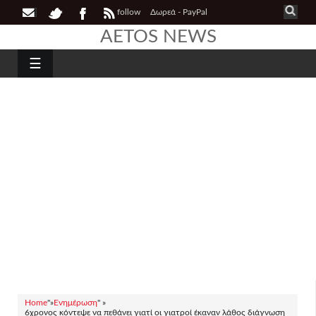
follow
Δωρεά - PayPal
AETOS NEWS
☰
Home
"»
Ενημέρωση
" »
6χρονος κόντεψε να πεθάνει γιατί οι γιατροί έκαναν λάθος διάγνωση