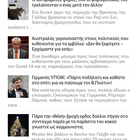
τρελαίνονταν ο ένας μετά τον άλλον
Στο δυτικό άκρο της περιοχής της Βρετάνης της
Γαλλίας βρίσκεται το στενό του Ραζ-ντε-Σεν,
διάσπαρτο βραχονησίδες που τις κτυπούν
ανελέητα τ...
Αυστραλός γερουσιαστής στους πολιτικούς που
ευθύνονται για τα εμβόλια: «Δεν θα ξεφύγετε –
Ερχόμαστε για εσάς»
Ένα ξεκάθαρο μήνυμα προς τους πολιτικούς που
ευθύνονται για τους μαζικούς εμβολιασμούς για
τον Covid-19 και τις παρενέργειες που προκάλεσαν...
Γερμανός ΥΠΟΙΚ: «Πάρτε ποδήλατο και καθίστε
στο σπίτι για να πιέσουμε τον Β.Πούτιν»!
Μια απίστευτη οδηγία προς τους πολίτες έδωσε ο
υπουργός Οικονομικών της Γερμανίας Ρόμπερτ
Χάμπεκ, καθώς τους ζήτησε να περιορίσουν την
κατα...
Πάρα την «θεϊκή» βροχή ορδες δούλοι πήγαν στο
σύνταγμα παρέα με τα παράσιτα του κακού
γνωστοί ως κομμουνιστες
Μυαλο δεν βαζουν οι δουλοι του Γιαχβε και των
φυλων του εδω και πανω απο 20 αιωνες ουτε με