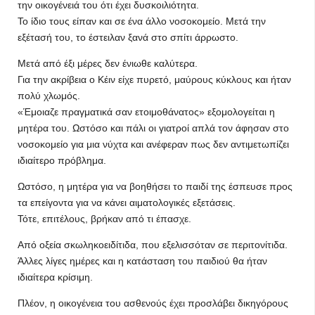
την οικογένειά του ότι έχει δυσκοιλιότητα.
Το ίδιο τους είπαν και σε ένα άλλο νοσοκομείο. Μετά την
εξέτασή του, το έστειλαν ξανά στο σπίτι άρρωστο.
Μετά από έξι μέρες δεν ένιωθε καλύτερα.
Για την ακρίβεια ο Κέιν είχε πυρετό, μαύρους κύκλους και ήταν
πολύ χλωμός.
«Έμοιαζε πραγματικά σαν ετοιμοθάνατος» εξομολογείται η
μητέρα του. Ωστόσο και πάλι οι γιατροί απλά τον άφησαν στο
νοσοκομείο για μια νύχτα και ανέφεραν πως δεν αντιμετωπίζει
ιδιαίτερο πρόβλημα.
Ωστόσο, η μητέρα για να βοηθήσει το παιδί της έσπευσε προς
τα επείγοντα για να κάνει αιματολογικές εξετάσεις.
Τότε, επιτέλους, βρήκαν από τι έπασχε.
Από οξεία σκωληκοειδίτιδα, που εξελισσόταν σε περιτονίτιδα.
Άλλες λίγες ημέρες και η κατάσταση του παιδιού θα ήταν
ιδιαίτερα κρίσιμη.
Πλέον, η οικογένεια του ασθενούς έχει προσλάβει δικηγόρους