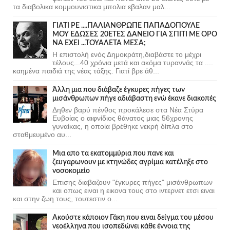
τα διαβολικα κομμουνιστικα μπολια εβαλαν μαλ...
ΓΙΑΤΙ ΡΕ ....ΠΑΛΙΑΝΘΡΩΠΕ ΠΑΠΑΔΟΠΟΥΛΕ
ΜΟΥ ΕΔΩΣΕΣ 20ΕΤΕΣ ΔΑΝΕΙΟ ΓΙΑ ΣΠΙΤΙ ΜΕ ΟΡΟ
ΝΑ ΕΧΕΙ ...ΤΟΥΑΛΕΤΑ ΜΕΣΑ;
Η επιστολή ενός Δημοκράτη,διαβάστε το μέχρι
τέλους...40 χρόνια μετά και ακόμα τυραννάς τα ....
καημένα παιδιά της νέας τάξης. Γιατί βρε άθ...
Άλλη μια που διάβαζε έγκυρες πήγες των
μισάνθρωπων πήγε αδιάβαστη ενώ έκανε διακοπές
Δηθεν βαρύ πένθος προκάλεσε στα Νέα Στύρα
Ευβοίας ο αιφνίδιος θάνατος μιας 56χρονης
γυναίκας, η οποία βρέθηκε νεκρή δίπλα στο
σταθμευμένο αυ...
Μια απο τα εκατομμύρια που πανε και
ζευγαρωνουν με κτηνώδες αγρίμια κατέληξε στο
νοσοκομείο
Επισης διαβαζουν "έγκυρες πήγες" μισάνθρωπων
και οπως ειναι η εικονα τους στο ιντερνετ ετσι ειναι
και στην ζωη τους, τουτεστιν ο...
Ακούστε κάποιον Γάκη που ειναι δείγμα του μέσου
νεοέλληνα που ισοπεδώνει κάθε έννοια της