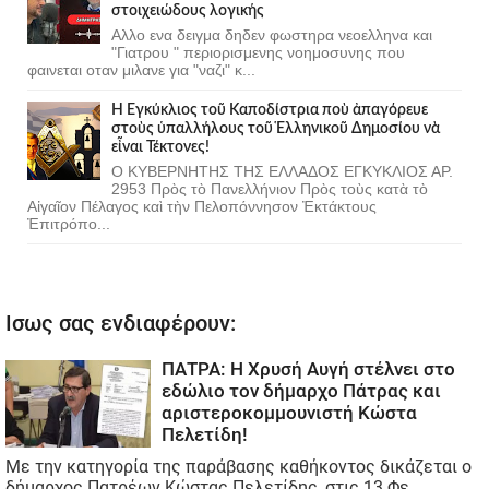
στοιχειώδους λογικής
Αλλο ενα δειγμα δηδεν φωστηρα νεοελληνα και
"Γιατρου " περιορισμενης νοημοσυνης που
φαινεται οταν μιλανε για "ναζι" κ...
Ἡ Ἐγκύκλιος τοῦ Καποδίστρια ποὺ ἀπαγόρευε
στοὺς ὑπαλλήλους τοῦ Ἑλληνικοῦ Δημοσίου νὰ
εἶναι Τέκτονες!
Ο ΚΥΒΕΡΝΗΤΗΣ ΤΗΣ ΕΛΛΑΔΟΣ ΕΓΚΥΚΛΙΟΣ ΑΡ.
2953 Πρὸς τὸ Πανελλήνιον Πρὸς τοὺς κατὰ τὸ
Αἰγαῖον Πέλαγος καὶ τὴν Πελοπόννησον Ἐκτάκτους
Ἐπιτρόπο...