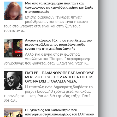
Μια απο τα εκατομμύρια που πανε και
ζευγαρωνουν με κτηνώδες αγρίμια κατέληξε
στο νοσοκομείο
Επισης διαβαζουν "έγκυρες πήγες"
μισάνθρωπων και οπως ειναι η εικονα
τους στο ιντερνετ ετσι ειναι και στην ζωη τους,
τουτεστιν ο...
Ακούστε κάποιον Γάκη που ειναι δείγμα του
μέσου νεοέλληνα που ισοπεδώνει κάθε
έννοια της στοιχειώδους λογικής
Αλλο ενα δειγμα δηδεν φωστηρα
νεοελληνα και "Γιατρου " περιορισμενης
νοημοσυνης που φαινεται οταν μιλανε για "ναζι" κ...
ΓΙΑΤΙ ΡΕ ....ΠΑΛΙΑΝΘΡΩΠΕ ΠΑΠΑΔΟΠΟΥΛΕ
ΜΟΥ ΕΔΩΣΕΣ 20ΕΤΕΣ ΔΑΝΕΙΟ ΓΙΑ ΣΠΙΤΙ ΜΕ
ΟΡΟ ΝΑ ΕΧΕΙ ...ΤΟΥΑΛΕΤΑ ΜΕΣΑ;
Η επιστολή ενός Δημοκράτη,διαβάστε το
μέχρι τέλους...40 χρόνια μετά και ακόμα
τυραννάς τα .... καημένα παιδιά της νέας τάξης. Γιατί
βρε άθ...
Ἡ Ἐγκύκλιος τοῦ Καποδίστρια ποὺ
ἀπαγόρευε στοὺς ὑπαλλήλους τοῦ Ἑλληνικοῦ