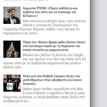
Γερμανός ΥΠΟΙΚ: «Πάρτε ποδήλατο και
καθίστε στο σπίτι για να πιέσουμε τον
Β.Πούτιν»!
Μια απίστευτη οδηγία προς τους πολίτες
έδωσε ο υπουργός Οικονομικών της
Γερμανίας Ρόμπερτ Χάμπεκ, καθώς τους ζήτησε να
περιορίσουν την κατα...
Πάρα την «θεϊκή» βροχή ορδες δούλοι πήγαν
στο σύνταγμα παρέα με τα παράσιτα του
κακού γνωστοί ως κομμουνιστες
Μυαλο δεν βαζουν οι δουλοι του Γιαχβε
και των φυλων του εδω και πανω απο 20
αιωνες ουτε με τα διαβολικα κομμουνιστικα μπολια
εβαλαν μαλ...
Άλλη μια που διάβαζε έγκυρες πήγες των
μισάνθρωπων πήγε αδιάβαστη ενώ έκανε
διακοπές
Δηθεν βαρύ πένθος προκάλεσε στα Νέα
Στύρα Ευβοίας ο αιφνίδιος θάνατος μιας
56χρονης γυναίκας, η οποία βρέθηκε νεκρή δίπλα στο
σταθμευμένο αυ...