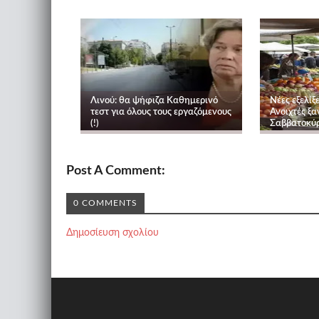
Λινού: θα ψήφιζα Καθημερινό
Νέες εξελίξε
τεστ για όλους τους εργαζόμενους
Ανοιχτές ξα
(!)
Σαββατοκύ
Post A Comment:
0 COMMENTS
Δημοσίευση σχολίου