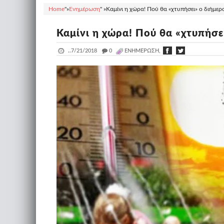
Home
"»
Ενημέρωση
" »
Καμίνι η χώρα! Πού θα «χτυπήσει» ο διήμερ
Καμίνι η χώρα! Πού θα «χτυπήσ
..
7/21/2018
_
0
ΕΝΗΜΈΡΩΣΗ,