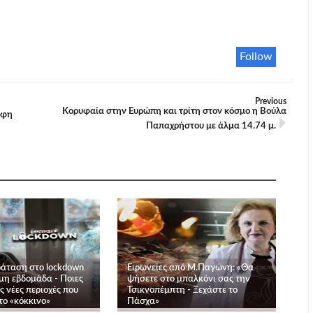
Follow
Previous
Κορυφαία στην Ευρώπη και τρίτη στον κόσμο η Βούλα
έφη
Παπαχρήστου με άλμα 14.74 μ.
ράταση στο lockdown
Ειρωνείες από Μ.Παγώνη: «Θα
μη εβδομάδα - Ποιες
ψήσετε στο μπαλκόνι σας την
ις νέες περιοχές που
Τσικνοπέμπτη - Ξεχάστε το
το «κόκκινο»
Πάσχα»