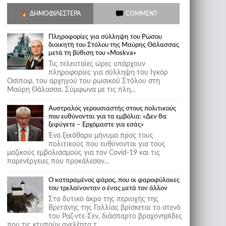
ΔΗΜΟΦΙΛΈΣΤΕΡΑ
COMMENT
Πληροφορίες για σύλληψη του Ρώσου
διοικητή του Στόλου της Mαύρης Θάλασσας
μετά τη βύθιση του «Moskva»
Τις τελευταίες ώρες υπάρχουν
πληροφορίες για σύλληψη του Ιγκόρ
Οσίποφ, του αρχηγού του ρωσικού Στόλου στη
Μαύρη Θάλασσα. Σύμφωνα με τις πλη...
Αυστραλός γερουσιαστής στους πολιτικούς
που ευθύνονται για τα εμβόλια: «Δεν θα
ξεφύγετε – Ερχόμαστε για εσάς»
Ένα ξεκάθαρο μήνυμα προς τους
πολιτικούς που ευθύνονται για τους
μαζικούς εμβολιασμούς για τον Covid-19 και τις
παρενέργειες που προκάλεσαν...
Ο καταραμένος φάρος, που οι φαροφύλακες
του τρελαίνονταν ο ένας μετά τον άλλον
Στο δυτικό άκρο της περιοχής της
Βρετάνης της Γαλλίας βρίσκεται το στενό
του Ραζ-ντε-Σεν, διάσπαρτο βραχονησίδες
που τις κτυπούν ανελέητα τ...