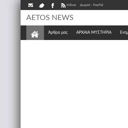
follow
Δωρεά - PayPal
AETOS NEWS
Άρθρα μας
ΑΡΧΑΙΑ ΜΥΣΤΗΡΙΑ
Ενη