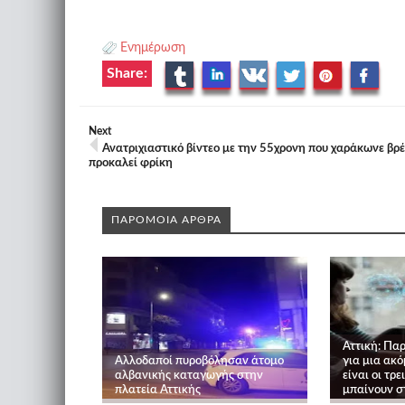
Ενημέρωση
Share:
Next
Ανατριχιαστικό βίντεο με την 55χρονη που χαράκωνε βρ
προκαλεί φρίκη
ΠΑΡΟΜΟΙΑ ΑΡΘΡΑ
Αττική: Πα
Αλλοδαποί πυροβόλησαν άτομο
για μια ακό
αλβανικής καταγωγής στην
είναι οι τρε
πλατεία Αττικής
μπαίνουν σ