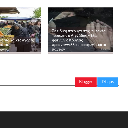
Σε ειδική πτέρυγα στις φυλακές
Τρίπολης ο Λιγνάδης – Έξω
ις για λαϊκές αγορές:
φρενών ο Κούγιας
νά τα
προαναγγέλλει προσφυγές κατά
ριακα
πάντων
Blogger
Disqus