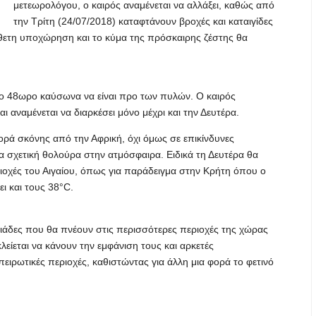
μετεωρολόγου, ο καιρός αναμένεται να αλλάξει, καθώς από
την Τρίτη (24/07/2018) καταφτάνουν βροχές και καταιγίδες
θετη υποχώρηση και το κύμα της πρόσκαιρης ζέστης θα
ώτο 48ωρο καύσωνα να είναι προ των πυλών. Ο καιρός
αι αναμένεται να διαρκέσει μόνο μέχρι και την Δευτέρα.
ρά σκόνης από την Αφρική, όχι όμως σε επικίνδυνες
α σχετική θολούρα στην ατμόσφαιρα. Ειδικά τη Δευτέρα θα
ιοχές του Αιγαίου, όπως για παράδειγμα στην Κρήτη όπου ο
ι και τους 38°C.
ριάδες που θα πνέουν στις περισσότερες περιοχές της χώρας
λείεται να κάνουν την εμφάνιση τους και αρκετές
πειρωτικές περιοχές, καθιστώντας για άλλη μια φορά το φετινό