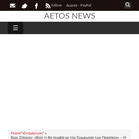
follow
Δωρεά - PayPal
AETOS NEWS
☰
Home
"»
Ενημέρωση
" »
Κρις Σπύρου: «Ιδού τι θα συμβεί με την Συμφωνία των Πρεσπών» – Η