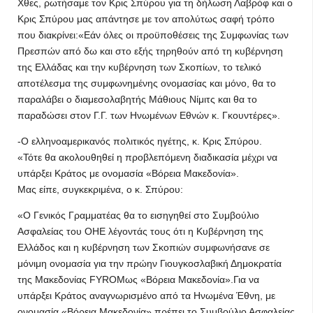
Χθες, ρωτήσαμε τον Κρις Σπύρου για τη δήλωση Λαβρόφ και ο
Κρις Σπύρου μας απάντησε με τον απολύτως σαφή τρόπο
που διακρίνει:«Εάν όλες οι προϋποθέσεις της Συμφωνίας των
Πρεσπών από δω και στο εξής τηρηθούν από τη κυβέρνηση
της Ελλάδας και την κυβέρνηση των Σκοπίων, το τελικό
αποτέλεσμα της συμφωνημένης ονομασίας και μόνο, θα το
παραλάβει ο διαμεσολαβητής Μάθιους Νίμιτς και θα το
παραδώσει στον Γ.Γ. των Ηνωμένων Εθνών κ. Γκουντέρες».
-Ο ελληνοαμερικανός πολιτικός ηγέτης, κ. Κρις Σπύρου.
«Τότε θα ακολουθηθεί η προβλεπόμενη διαδικασία μέχρι να
υπάρξει Κράτος με ονομασία «Βόρεια Μακεδονία».
Μας είπε, συγκεκριμένα, ο κ. Σπύρου:
«Ο Γενικός Γραμματέας θα το εισηγηθεί στο Συμβούλιο
Ασφαλείας του ΟΗΕ λέγοντάς τους ότι η Κυβέρνηση της
Ελλάδος και η κυβέρνηση των Σκοπιών συμφωνήσανε σε
μόνιμη ονομασία για την πρώην Γιουγκοσλαβική Δημοκρατία
της Μακεδονίας FYROMως «Βόρεια Μακεδονία».Για να
υπάρξει Κράτος αναγνωρισμένο από τα Ηνωμένα Έθνη, με
ονομασία «Βόρεια Μακεδονία» πρέπει το Συμβούλιο Ασφαλείας