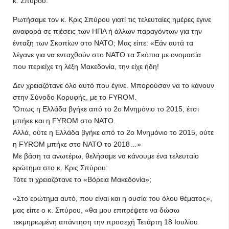
κ. Σπύρου.
Ρωτήσαμε τον κ. Κρις Σπύρου γιατί τις τελευταίες ημέρες έγινε
αναφορά σε πιέσεις των ΗΠΑ ή άλλων παραγόντων για την
ένταξη των Σκοπίων στο ΝΑΤΟ; Μας είπε: «Εάν αυτά τα
λέγανε για να ενταχθούν στο ΝΑΤΟ τα Σκόπια με ονομασία
που περιείχε τη λέξη Μακεδονία, την είχε ήδη!
Δεν χρειαζότανε όλο αυτό που έγινε. Μπορούσαν να το κάνουν
στην Σύνοδο Κορυφής, με το FYROM.
’Όπως η Ελλάδα βγήκε από το 2ο Μνημόνιο το 2015, έτσι
μπήκε και η FYROM στο ΝΑΤΟ.
Αλλά, ούτε η Ελλάδα βγήκε από το 2ο Μνημόνιο το 2015, ούτε
η FYROM μπήκε στο ΝΑΤΟ το 2018…»
Με βάση τα ανωτέρω, θελήσαμε να κάνουμε ένα τελευταίο
ερώτημα στο κ. Κρις Σπύρου:
Τότε τι χρειαζότανε το «Βόρεια Μακεδονία»;
«Στο ερώτημα αυτό, που είναι και η ουσία του όλου θέματος»,
μας είπε ο κ. Σπύρου, «θα μου επιτρέψετε να δώσω
τεκμηριωμένη απάντηση την προσεχή Τετάρτη 18 Ιουλίου