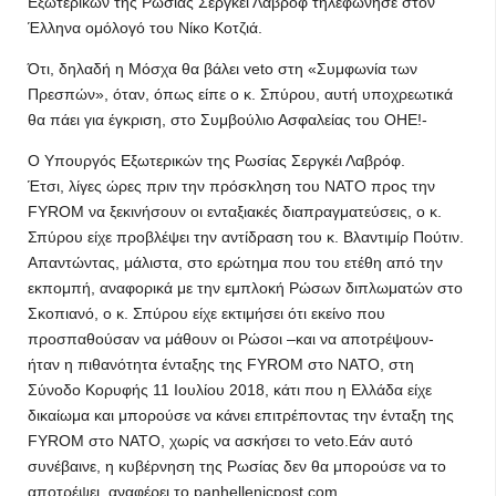
Εξωτερικών της Ρωσίας Σεργκέι Λαβρόφ τηλεφώνησε στον
Έλληνα ομόλογό του Νίκο Κοτζιά.
Ότι, δηλαδή η Μόσχα θα βάλει veto στη «Συμφωνία των
Πρεσπών», όταν, όπως είπε ο κ. Σπύρου, αυτή υποχρεωτικά
θα πάει για έγκριση, στο Συμβούλιο Ασφαλείας του ΟΗΕ!-
Ο Υπουργός Εξωτερικών της Ρωσίας Σεργκέι Λαβρόφ.
Έτσι, λίγες ώρες πριν την πρόσκληση του ΝΑΤΟ προς την
FYROM να ξεκινήσουν οι ενταξιακές διαπραγματεύσεις, ο κ.
Σπύρου είχε προβλέψει την αντίδραση του κ. Βλαντιμίρ Πούτιν.
Απαντώντας, μάλιστα, στο ερώτημα που του ετέθη από την
εκπομπή, αναφορικά με την εμπλοκή Ρώσων διπλωματών στο
Σκοπιανό, ο κ. Σπύρου είχε εκτιμήσει ότι εκείνο που
προσπαθούσαν να μάθουν οι Ρώσοι –και να αποτρέψουν-
ήταν η πιθανότητα ένταξης της FYROM στο ΝΑΤΟ, στη
Σύνοδο Κορυφής 11 Ιουλίου 2018, κάτι που η Ελλάδα είχε
δικαίωμα και μπορούσε να κάνει επιτρέποντας την ένταξη της
FYROM στο NATO, χωρίς να ασκήσει το veto.Εάν αυτό
συνέβαινε, η κυβέρνηση της Ρωσίας δεν θα μπορούσε να το
αποτρέψει, αναφέρει το panhellenicpost.com