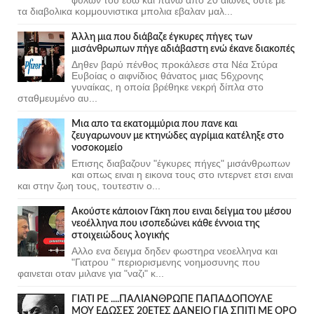
τα διαβολικα κομμουνιστικα μπολια εβαλαν μαλ...
Άλλη μια που διάβαζε έγκυρες πήγες των
μισάνθρωπων πήγε αδιάβαστη ενώ έκανε διακοπές
Δηθεν βαρύ πένθος προκάλεσε στα Νέα Στύρα
Ευβοίας ο αιφνίδιος θάνατος μιας 56χρονης
γυναίκας, η οποία βρέθηκε νεκρή δίπλα στο
σταθμευμένο αυ...
Μια απο τα εκατομμύρια που πανε και
ζευγαρωνουν με κτηνώδες αγρίμια κατέληξε στο
νοσοκομείο
Επισης διαβαζουν "έγκυρες πήγες" μισάνθρωπων
και οπως ειναι η εικονα τους στο ιντερνετ ετσι ειναι
και στην ζωη τους, τουτεστιν ο...
Ακούστε κάποιον Γάκη που ειναι δείγμα του μέσου
νεοέλληνα που ισοπεδώνει κάθε έννοια της
στοιχειώδους λογικής
Αλλο ενα δειγμα δηδεν φωστηρα νεοελληνα και
"Γιατρου " περιορισμενης νοημοσυνης που
φαινεται οταν μιλανε για "ναζι" κ...
ΓΙΑΤΙ ΡΕ ....ΠΑΛΙΑΝΘΡΩΠΕ ΠΑΠΑΔΟΠΟΥΛΕ
ΜΟΥ ΕΔΩΣΕΣ 20ΕΤΕΣ ΔΑΝΕΙΟ ΓΙΑ ΣΠΙΤΙ ΜΕ ΟΡΟ