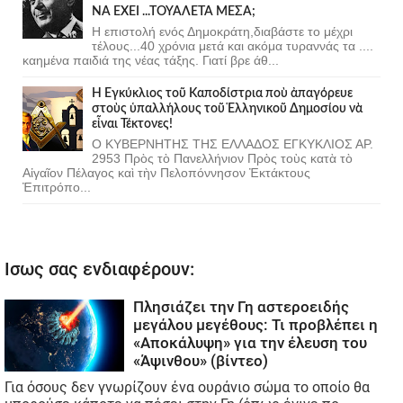
ΝΑ ΕΧΕΙ ...ΤΟΥΑΛΕΤΑ ΜΕΣΑ;
Η επιστολή ενός Δημοκράτη,διαβάστε το μέχρι
τέλους...40 χρόνια μετά και ακόμα τυραννάς τα ....
καημένα παιδιά της νέας τάξης. Γιατί βρε άθ...
Ἡ Ἐγκύκλιος τοῦ Καποδίστρια ποὺ ἀπαγόρευε
στοὺς ὑπαλλήλους τοῦ Ἑλληνικοῦ Δημοσίου νὰ
εἶναι Τέκτονες!
Ο ΚΥΒΕΡΝΗΤΗΣ ΤΗΣ ΕΛΛΑΔΟΣ ΕΓΚΥΚΛΙΟΣ ΑΡ.
2953 Πρὸς τὸ Πανελλήνιον Πρὸς τοὺς κατὰ τὸ
Αἰγαῖον Πέλαγος καὶ τὴν Πελοπόννησον Ἐκτάκτους
Ἐπιτρόπο...