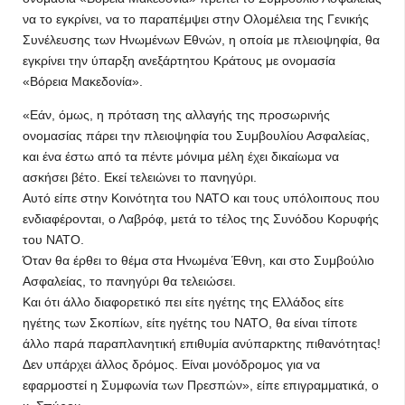
να το εγκρίνει, να το παραπέμψει στην Ολομέλεια της Γενικής
Συνέλευσης των Ηνωμένων Εθνών, η οποία με πλειοψηφία, θα
εγκρίνει την ύπαρξη ανεξάρτητου Κράτους με ονομασία
«Βόρεια Μακεδονία».
«Εάν, όμως, η πρόταση της αλλαγής της προσωρινής
ονομασίας πάρει την πλειοψηφία του Συμβουλίου Ασφαλείας,
και ένα έστω από τα πέντε μόνιμα μέλη έχει δικαίωμα να
ασκήσει βέτο. Εκεί τελειώνει το πανηγύρι.
Αυτό είπε στην Κοινότητα του ΝΑΤΟ και τους υπόλοιπους που
ενδιαφέρονται, ο Λαβρόφ, μετά το τέλος της Συνόδου Κορυφής
του ΝΑΤΟ.
Όταν θα έρθει το θέμα στα Ηνωμένα Έθνη, και στο Συμβούλιο
Ασφαλείας, το πανηγύρι θα τελειώσει.
Και ότι άλλο διαφορετικό πει είτε ηγέτης της Ελλάδος είτε
ηγέτης των Σκοπίων, είτε ηγέτης του ΝΑΤΟ, θα είναι τίποτε
άλλο παρά παραπλανητική επιθυμία ανύπαρκτης πιθανότητας!
Δεν υπάρχει άλλος δρόμος. Είναι μονόδρομος για να
εφαρμοστεί η Συμφωνία των Πρεσπών», είπε επιγραμματικά, ο