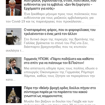
Αυστραλός γερουσιαστής στους πολιτικούς που
ευθύνονται για τα εμβόλια: «Δεν θα ξεφύγετε –
Ερχόμαστε για εσάς»
Ένα ξεκάθαρο μήνυμα προς τους πολιτικούς που
ευθύνονται για τους μαζικούς εμβολιασμούς για
τον Covid-19 και τις παρενέργειες που προκάλεσαν...
Ο καταραμένος φάρος, που οι φαροφύλακες του
τρελαίνονταν ο ένας μετά τον άλλον
Στο δυτικό άκρο της περιοχής της Βρετάνης της
Γαλλίας βρίσκεται το στενό του Ραζ-ντε-Σεν,
διάσπαρτο βραχονησίδες που τις κτυπούν
ανελέητα τ...
Γερμανός ΥΠΟΙΚ: «Πάρτε ποδήλατο και καθίστε
στο σπίτι για να πιέσουμε τον Β.Πούτιν»!
Μια απίστευτη οδηγία προς τους πολίτες έδωσε ο
υπουργός Οικονομικών της Γερμανίας Ρόμπερτ
Χάμπεκ, καθώς τους ζήτησε να περιορίσουν την
κατα...
Πάρα την «θεϊκή» βροχή ορδες δούλοι πήγαν στο
σύνταγμα παρέα με τα παράσιτα του κακού
γνωστοί ως κομμουνιστες
Μυαλο δεν βαζουν οι δουλοι του Γιαχβε και των
φυλων του εδω και πανω απο 20 αιωνες ουτε με