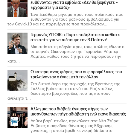
ευθύνονται για τα εμβόλια: «Δεν θα ξεφύγετε –
Ερχόμαστε για εσάς»
Ένα ξεκάθαρο μήνυμα προς τους πολιτικούς που
ευθύνονται για τους μαζικούς εμβολιασμούς για
τον Covid-19 και τις παρενέργειες που προκάλεσαν...
Γερμανός ΥΠΟΙΚ: «Πάρτε ποδήλατο και καθίστε
στο σπίτι για να πιέσουμε τον Β.Πούτιν»!
Μια απίστευτη οδηγία προς τους πολίτες έδωσε ο
υπουργός Οικονομικών της Γερμανίας Ρόμπερτ
Χάμπεκ, καθώς τους ζήτησε να περιορίσουν την
κατα...
Ο καταραμένος φάρος, που οι φαροφύλακες του
τρελαίνονταν ο ένας μετά τον άλλον
Στο δυτικό άκρο της περιοχής της Βρετάνης της
Γαλλίας βρίσκεται το στενό του Ραζ-ντε-Σεν,
διάσπαρτο βραχονησίδες που τις κτυπούν
ανελέητα τ...
Άλλη μια που διάβαζε έγκυρες πήγες των
μισάνθρωπων πήγε αδιάβαστη ενώ έκανε διακοπές
Δηθεν βαρύ πένθος προκάλεσε στα Νέα Στύρα
Ευβοίας ο αιφνίδιος θάνατος μιας 56χρονης
γυναίκας, η οποία βρέθηκε νεκρή δίπλα στο