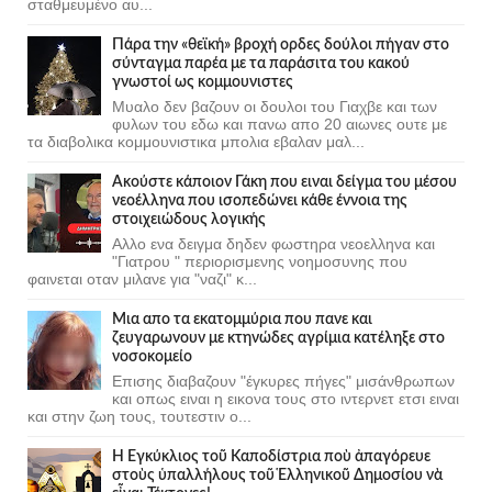
σταθμευμένο αυ...
Πάρα την «θεϊκή» βροχή ορδες δούλοι πήγαν στο
σύνταγμα παρέα με τα παράσιτα του κακού
γνωστοί ως κομμουνιστες
Μυαλο δεν βαζουν οι δουλοι του Γιαχβε και των
φυλων του εδω και πανω απο 20 αιωνες ουτε με
τα διαβολικα κομμουνιστικα μπολια εβαλαν μαλ...
Ακούστε κάποιον Γάκη που ειναι δείγμα του μέσου
νεοέλληνα που ισοπεδώνει κάθε έννοια της
στοιχειώδους λογικής
Αλλο ενα δειγμα δηδεν φωστηρα νεοελληνα και
"Γιατρου " περιορισμενης νοημοσυνης που
φαινεται οταν μιλανε για "ναζι" κ...
Μια απο τα εκατομμύρια που πανε και
ζευγαρωνουν με κτηνώδες αγρίμια κατέληξε στο
νοσοκομείο
Επισης διαβαζουν "έγκυρες πήγες" μισάνθρωπων
και οπως ειναι η εικονα τους στο ιντερνετ ετσι ειναι
και στην ζωη τους, τουτεστιν ο...
Ἡ Ἐγκύκλιος τοῦ Καποδίστρια ποὺ ἀπαγόρευε
στοὺς ὑπαλλήλους τοῦ Ἑλληνικοῦ Δημοσίου νὰ