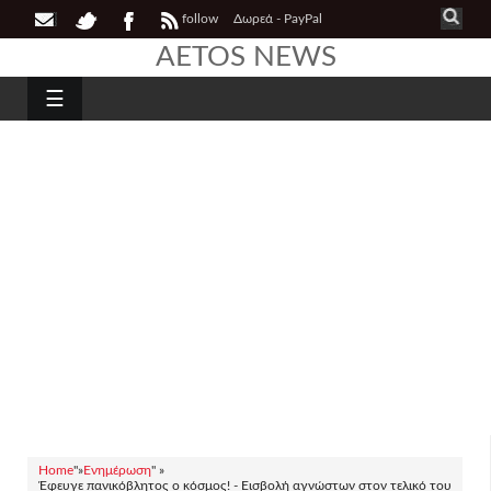
follow
Δωρεά - PayPal
AETOS NEWS
☰
Home
"»
Ενημέρωση
" »
Έφευγε πανικόβλητος ο κόσμος! - Εισβολή αγνώστων στον τελικό του