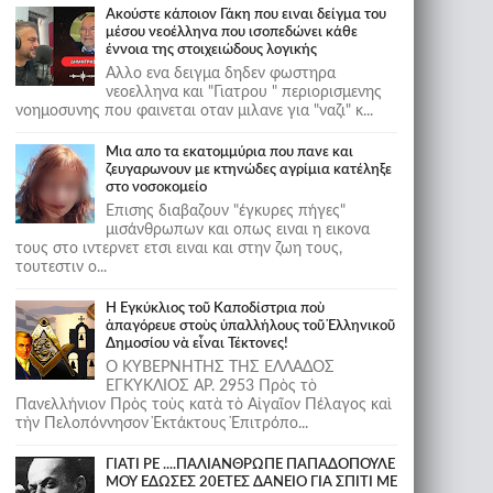
Ακούστε κάποιον Γάκη που ειναι δείγμα του
μέσου νεοέλληνα που ισοπεδώνει κάθε
έννοια της στοιχειώδους λογικής
Αλλο ενα δειγμα δηδεν φωστηρα
νεοελληνα και "Γιατρου " περιορισμενης
νοημοσυνης που φαινεται οταν μιλανε για "ναζι" κ...
Μια απο τα εκατομμύρια που πανε και
ζευγαρωνουν με κτηνώδες αγρίμια κατέληξε
στο νοσοκομείο
Επισης διαβαζουν "έγκυρες πήγες"
μισάνθρωπων και οπως ειναι η εικονα
τους στο ιντερνετ ετσι ειναι και στην ζωη τους,
τουτεστιν ο...
Ἡ Ἐγκύκλιος τοῦ Καποδίστρια ποὺ
ἀπαγόρευε στοὺς ὑπαλλήλους τοῦ Ἑλληνικοῦ
Δημοσίου νὰ εἶναι Τέκτονες!
Ο ΚΥΒΕΡΝΗΤΗΣ ΤΗΣ ΕΛΛΑΔΟΣ
ΕΓΚΥΚΛΙΟΣ ΑΡ. 2953 Πρὸς τὸ
Πανελλήνιον Πρὸς τοὺς κατὰ τὸ Αἰγαῖον Πέλαγος καὶ
τὴν Πελοπόννησον Ἐκτάκτους Ἐπιτρόπο...
ΓΙΑΤΙ ΡΕ ....ΠΑΛΙΑΝΘΡΩΠΕ ΠΑΠΑΔΟΠΟΥΛΕ
ΜΟΥ ΕΔΩΣΕΣ 20ΕΤΕΣ ΔΑΝΕΙΟ ΓΙΑ ΣΠΙΤΙ ΜΕ