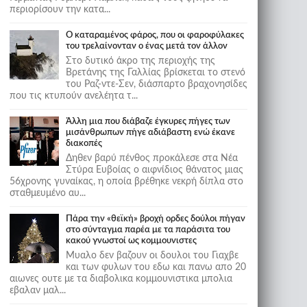
περιορίσουν την κατα...
Ο καταραμένος φάρος, που οι φαροφύλακες
του τρελαίνονταν ο ένας μετά τον άλλον
Στο δυτικό άκρο της περιοχής της
Βρετάνης της Γαλλίας βρίσκεται το στενό
του Ραζ-ντε-Σεν, διάσπαρτο βραχονησίδες
που τις κτυπούν ανελέητα τ...
Άλλη μια που διάβαζε έγκυρες πήγες των
μισάνθρωπων πήγε αδιάβαστη ενώ έκανε
διακοπές
Δηθεν βαρύ πένθος προκάλεσε στα Νέα
Στύρα Ευβοίας ο αιφνίδιος θάνατος μιας
56χρονης γυναίκας, η οποία βρέθηκε νεκρή δίπλα στο
σταθμευμένο αυ...
Πάρα την «θεϊκή» βροχή ορδες δούλοι πήγαν
στο σύνταγμα παρέα με τα παράσιτα του
κακού γνωστοί ως κομμουνιστες
Μυαλο δεν βαζουν οι δουλοι του Γιαχβε
και των φυλων του εδω και πανω απο 20
αιωνες ουτε με τα διαβολικα κομμουνιστικα μπολια
εβαλαν μαλ...