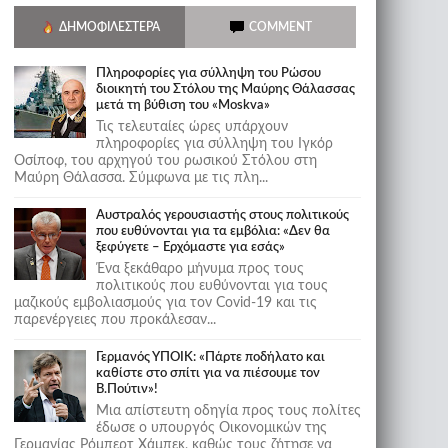
ΔΗΜΟΦΙΛΈΣΤΕΡΑ
COMMENT
Πληροφορίες για σύλληψη του Ρώσου
διοικητή του Στόλου της Mαύρης Θάλασσας
μετά τη βύθιση του «Moskva»
Τις τελευταίες ώρες υπάρχουν
πληροφορίες για σύλληψη του Ιγκόρ
Οσίποφ, του αρχηγού του ρωσικού Στόλου στη
Μαύρη Θάλασσα. Σύμφωνα με τις πλη...
Αυστραλός γερουσιαστής στους πολιτικούς
που ευθύνονται για τα εμβόλια: «Δεν θα
ξεφύγετε – Ερχόμαστε για εσάς»
Ένα ξεκάθαρο μήνυμα προς τους
πολιτικούς που ευθύνονται για τους
μαζικούς εμβολιασμούς για τον Covid-19 και τις
παρενέργειες που προκάλεσαν...
Γερμανός ΥΠΟΙΚ: «Πάρτε ποδήλατο και
καθίστε στο σπίτι για να πιέσουμε τον
Β.Πούτιν»!
Μια απίστευτη οδηγία προς τους πολίτες
έδωσε ο υπουργός Οικονομικών της
Γερμανίας Ρόμπερτ Χάμπεκ, καθώς τους ζήτησε να