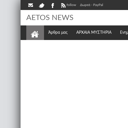
follow
Δωρεά - PayPal
AETOS NEWS
Άρθρα μας
ΑΡΧΑΙΑ ΜΥΣΤΗΡΙΑ
Ενη