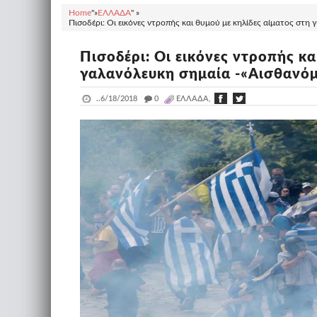
Home
"»
ΕΛΛΑΔΑ
" »
Πισοδέρι: Οι εικόνες ντροπής και θυμού με κηλίδες αίματος στ
Πισοδέρι: Οι εικόνες ντροπής κα
γαλανόλευκη σημαία -«Αισθανό
..
6/18/2018
_
0
ΕΛΛΑΔΑ,