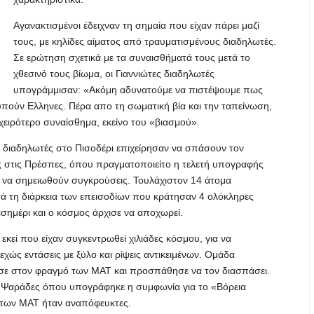
Αγανακτισμένοι έδειχναν τη σημαία που είχαν πάρει μαζί
τους, με κηλίδες αίματος από τραυματισμένους διαδηλωτές.
Σε ερώτηση σχετικά με τα συναισθήματά τους μετά το
χθεσινό τους βίωμα, οι Γιαννιώτες διαδηλωτές
υπογράμμισαν: «Ακόμη αδυνατούμε να πιστέψουμε πως
τυπούν Ελληνες. Πέρα απο τη σωματική βία και την ταπείνωση,
χειρότερο συναίσθημα, εκείνο του «βιασμού».
ι διαδηλωτές στο Πισοδέρι επιχείρησαν να σπάσουν τον
ς στις Πρέσπες, όπου πραγματοποιείτο η τελετή υπογραφής
α να σημειωθούν συγκρούσεις. Τουλάχιστον 14 άτομα
ατά τη διάρκεια των επεισοδίων που κράτησαν 4 ολόκληρες
εσημέρι και ο κόσμος άρχισε να αποχωρεί.
εκεί που είχαν συγκεντρωθεί χιλιάδες κόσμου, για να
ώς εντάσεις με ξύλο και ρίψεις αντικειμένων. Ομάδα
ασε στον φραγμό των ΜΑΤ και προσπάθησε να τον διασπάσει.
ό Ψαράδες όπου υπογράφηκε η συμφωνία για το «Βόρεια
ς των ΜΑΤ ήταν αναπόφευκτες.