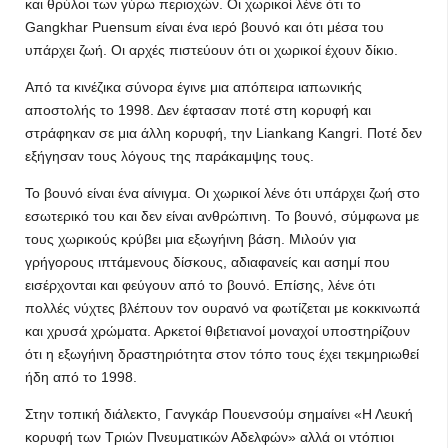
και θρύλοι των γύρω περιοχών. Οι χωρικοί λένε ότι το
Gangkhar Puensum είναι ένα ιερό βουνό και ότι μέσα του
υπάρχει ζωή. Οι αρχές πιστεύουν ότι οι χωρικοί έχουν δίκιο.
Από τα κινέζικα σύνορα έγινε μια απόπειρα ιαπωνικής
αποστολής το 1998. Δεν έφτασαν ποτέ στη κορυφή και
στράφηκαν σε μια άλλη κορυφή, την Liankang Kangri. Ποτέ δεν
εξήγησαν τους λόγους της παράκαμψης τους.
Το βουνό είναι ένα αίνιγμα. Οι χωρικοί λένε ότι υπάρχει ζωή στο
εσωτερικό του και δεν είναι ανθρώπινη. Το βουνό, σύμφωνα με
τους χωρικούς κρύβει μια εξωγήινη βάση. Μιλούν για
γρήγορους ιπτάμενους δίσκους, αδιαφανείς και ασημί που
εισέρχονται και φεύγουν από το βουνό. Επίσης, λένε ότι
πολλές νύχτες βλέπουν τον ουρανό να φωτίζεται με κοκκινωπά
και χρυσά χρώματα. Αρκετοί θιβετιανοί μοναχοί υποστηρίζουν
ότι η εξωγήινη δραστηριότητα στον τόπο τους έχει τεκμηριωθεί
ήδη από το 1998.
Στην τοπική διάλεκτο, Γανγκάρ Πουενσούμ σημαίνει «Η Λευκή
κορυφή των Τριών Πνευματικών Αδελφών» αλλά οι ντόπιοι