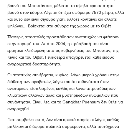
βουνό του Μπουτάν και, μάλιστα, το υψηλότερο απάτητο
βουνό στον κόσμο. Λέγεται ότι έχει υψόμετρο 7570 μέτρα, αλλά
και αυτό δεν είναι σίγουρο γιατί, άλλοτε κονταίνει και άλλοτε
ψηλώνει… Βρίσκεται στα σύνορα της χώρας με το Θιβέτ
Τέσσερις αποστολές προσπάθησαν ανεπιτυχώς να φτάσουν
στην κορυφή του. Από το 2004, η πρόσβασή του είναι
ερμητικά κλειδωμένη από τις κυβερνήσεις του Μπουτάν, της
Κίνας και του Θιβέτ. Γενικότερα απαγορεύεται κάθε είδους
αναρριχητική δραστηριότητα.
Οι αποτυχίες συνέβησαν, κυρίως, λόγω μικρού χρόνου στην
διάθεση των ορειβατών, λόγω του ότι πιθανότατα ήταν
ανεπαρκώς εξοπλισμένοι, καθώς και λόγω απροσδόκητων
κλιματικών αλλαγών αλλά και μυστηριωδών ανωμαλιών που
συνάντησαν. Είναι, λες και το Gangkhar Puensum δεν θέλει να
αναρριχηθεί.
Γιατί συμβαίνει αυτό; Δεν είναι αρκετά σαφείς οι λόγοι, καθώς
μπλέκονται διάφορα πολιτικά συμφέροντα, αλλά ταυτόχρονα