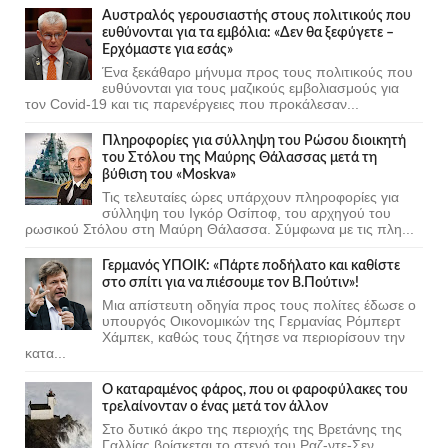
Αυστραλός γερουσιαστής στους πολιτικούς που
ευθύνονται για τα εμβόλια: «Δεν θα ξεφύγετε –
Ερχόμαστε για εσάς»
Ένα ξεκάθαρο μήνυμα προς τους πολιτικούς που
ευθύνονται για τους μαζικούς εμβολιασμούς για
τον Covid-19 και τις παρενέργειες που προκάλεσαν...
Πληροφορίες για σύλληψη του Ρώσου διοικητή
του Στόλου της Mαύρης Θάλασσας μετά τη
βύθιση του «Moskva»
Τις τελευταίες ώρες υπάρχουν πληροφορίες για
σύλληψη του Ιγκόρ Οσίποφ, του αρχηγού του
ρωσικού Στόλου στη Μαύρη Θάλασσα. Σύμφωνα με τις πλη...
Γερμανός ΥΠΟΙΚ: «Πάρτε ποδήλατο και καθίστε
στο σπίτι για να πιέσουμε τον Β.Πούτιν»!
Μια απίστευτη οδηγία προς τους πολίτες έδωσε ο
υπουργός Οικονομικών της Γερμανίας Ρόμπερτ
Χάμπεκ, καθώς τους ζήτησε να περιορίσουν την
κατα...
Ο καταραμένος φάρος, που οι φαροφύλακες του
τρελαίνονταν ο ένας μετά τον άλλον
Στο δυτικό άκρο της περιοχής της Βρετάνης της
Γαλλίας βρίσκεται το στενό του Ραζ-ντε-Σεν,