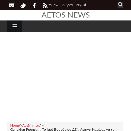
follow
Δωρεά - PayPal
AETOS NEWS
☰
Home
"»
Ανεξήγητα.
" »
Gangkhar Puensum: Το Ιερό Βουνό που ΔΕΝ Αφήνει Κανέναν να το