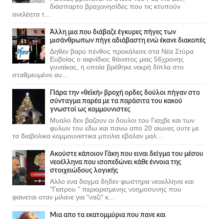
διάσπαρτο βραχονησίδες που τις κτυπούν
ανελέητα τ...
Άλλη μια που διάβαζε έγκυρες πήγες των
μισάνθρωπων πήγε αδιάβαστη ενώ έκανε διακοπές
Δηθεν βαρύ πένθος προκάλεσε στα Νέα Στύρα
Ευβοίας ο αιφνίδιος θάνατος μιας 56χρονης
γυναίκας, η οποία βρέθηκε νεκρή δίπλα στο
σταθμευμένο αυ...
Πάρα την «θεϊκή» βροχή ορδες δούλοι πήγαν στο
σύνταγμα παρέα με τα παράσιτα του κακού
γνωστοί ως κομμουνιστες
Μυαλο δεν βαζουν οι δουλοι του Γιαχβε και των
φυλων του εδω και πανω απο 20 αιωνες ουτε με
τα διαβολικα κομμουνιστικα μπολια εβαλαν μαλ...
Ακούστε κάποιον Γάκη που ειναι δείγμα του μέσου
νεοέλληνα που ισοπεδώνει κάθε έννοια της
στοιχειώδους λογικής
Αλλο ενα δειγμα δηδεν φωστηρα νεοελληνα και
"Γιατρου " περιορισμενης νοημοσυνης που
φαινεται οταν μιλανε για "ναζι" κ...
Μια απο τα εκατομμύρια που πανε και