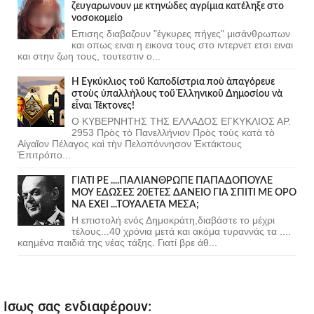
ζευγαρωνουν με κτηνώδες αγρίμια κατέληξε στο
νοσοκομείο
Επισης διαβαζουν "έγκυρες πήγες" μισάνθρωπων
και οπως ειναι η εικονα τους στο ιντερνετ ετσι ειναι
και στην ζωη τους, τουτεστιν ο...
Ἡ Ἐγκύκλιος τοῦ Καποδίστρια ποὺ ἀπαγόρευε
στοὺς ὑπαλλήλους τοῦ Ἑλληνικοῦ Δημοσίου νὰ
εἶναι Τέκτονες!
Ο ΚΥΒΕΡΝΗΤΗΣ ΤΗΣ ΕΛΛΑΔΟΣ ΕΓΚΥΚΛΙΟΣ ΑΡ.
2953 Πρὸς τὸ Πανελλήνιον Πρὸς τοὺς κατὰ τὸ
Αἰγαῖον Πέλαγος καὶ τὴν Πελοπόννησον Ἐκτάκτους
Ἐπιτρόπο...
ΓΙΑΤΙ ΡΕ ....ΠΑΛΙΑΝΘΡΩΠΕ ΠΑΠΑΔΟΠΟΥΛΕ
ΜΟΥ ΕΔΩΣΕΣ 20ΕΤΕΣ ΔΑΝΕΙΟ ΓΙΑ ΣΠΙΤΙ ΜΕ ΟΡΟ
ΝΑ ΕΧΕΙ ...ΤΟΥΑΛΕΤΑ ΜΕΣΑ;
Η επιστολή ενός Δημοκράτη,διαβάστε το μέχρι
τέλους...40 χρόνια μετά και ακόμα τυραννάς τα ....
καημένα παιδιά της νέας τάξης. Γιατί βρε άθ...