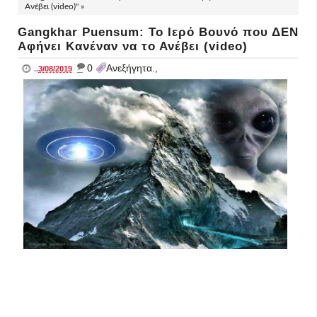
Ανέβει (video)" »
Gangkhar Puensum: Το Ιερό Βουνό που ΔΕΝ
Αφήνει Κανέναν να το Ανέβει (video)
_
0
Ανεξήγητα.,
..
3/08/2019