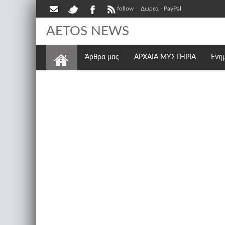
follow
Δωρεά - PayPal
AETOS NEWS
Άρθρα μας
ΑΡΧΑΙΑ ΜΥΣΤΗΡΙΑ
Ενη