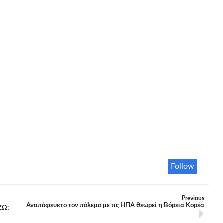
Follow
Previous
Αναπόφευκτο τον πόλεμο με τις ΗΠΑ θεωρεί η Βόρεια Κορέα
ΖΩ;