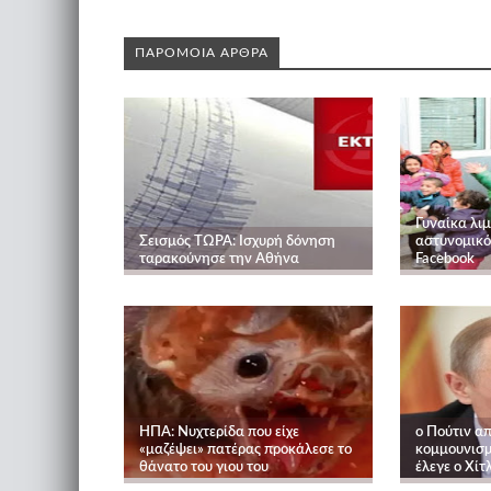
ΠΑΡΟΜΟΙΑ ΑΡΘΡΑ
Γυναίκα λι
Σεισμός ΤΩΡΑ: Ισχυρή δόνηση
αστυνομικό 
ταρακούνησε την Αθήνα
Facebook
ΗΠΑ: Νυχτερίδα που είχε
ο Πούτιν α
«μαζέψει» πατέρας προκάλεσε το
κομμουνισμ
θάνατο του γιου του
έλεγε ο Χίτ