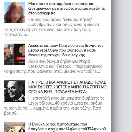
Μια απο τα εκατομμύρια που πανε και
ζευγαρωνουν με κτηνώδες αγρίμια κατέληξε
στο νοσοκομείο
Επισης διαβαζουν "έγκυρες πήγες"
μισάνθρωπων και οπως ειναι η εικονα
τους στο ιντερνετ ετσι ειναι και στην ζωη τους,
τουτεστιν ο...
Ακούστε κάποιον Γάκη που ειναι δείγμα του
μέσου νεοέλληνα που ισοπεδώνει κάθε
έννοια της στοιχειώδους λογικής
Αλλο ενα δειγμα δηδεν φωστηρα
νεοελληνα και "Γιατρου " περιορισμενης
νοημοσυνης που φαινεται οταν μιλανε για "ναζι" κ...
ΓΙΑΤΙ ΡΕ ....ΠΑΛΙΑΝΘΡΩΠΕ ΠΑΠΑΔΟΠΟΥΛΕ
ΜΟΥ ΕΔΩΣΕΣ 20ΕΤΕΣ ΔΑΝΕΙΟ ΓΙΑ ΣΠΙΤΙ ΜΕ
ΟΡΟ ΝΑ ΕΧΕΙ ...ΤΟΥΑΛΕΤΑ ΜΕΣΑ;
Η επιστολή ενός Δημοκράτη,διαβάστε το
μέχρι τέλους...40 χρόνια μετά και ακόμα
τυραννάς τα .... καημένα παιδιά της νέας τάξης. Γιατί
βρε άθ...
Ἡ Ἐγκύκλιος τοῦ Καποδίστρια ποὺ
ἀπαγόρευε στοὺς ὑπαλλήλους τοῦ Ἑλληνικοῦ