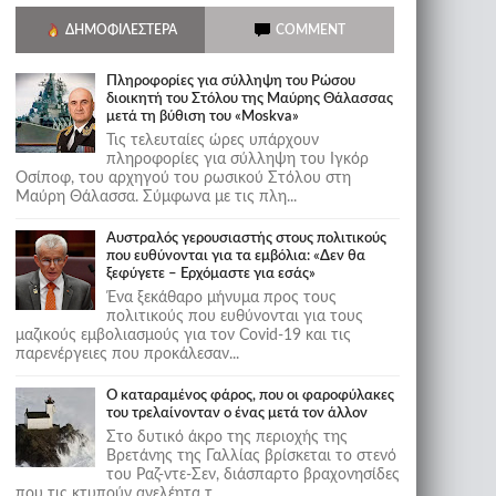
ΔΗΜΟΦΙΛΈΣΤΕΡΑ
COMMENT
Πληροφορίες για σύλληψη του Ρώσου
διοικητή του Στόλου της Mαύρης Θάλασσας
μετά τη βύθιση του «Moskva»
Τις τελευταίες ώρες υπάρχουν
πληροφορίες για σύλληψη του Ιγκόρ
Οσίποφ, του αρχηγού του ρωσικού Στόλου στη
Μαύρη Θάλασσα. Σύμφωνα με τις πλη...
Αυστραλός γερουσιαστής στους πολιτικούς
που ευθύνονται για τα εμβόλια: «Δεν θα
ξεφύγετε – Ερχόμαστε για εσάς»
Ένα ξεκάθαρο μήνυμα προς τους
πολιτικούς που ευθύνονται για τους
μαζικούς εμβολιασμούς για τον Covid-19 και τις
παρενέργειες που προκάλεσαν...
Ο καταραμένος φάρος, που οι φαροφύλακες
του τρελαίνονταν ο ένας μετά τον άλλον
Στο δυτικό άκρο της περιοχής της
Βρετάνης της Γαλλίας βρίσκεται το στενό
του Ραζ-ντε-Σεν, διάσπαρτο βραχονησίδες
που τις κτυπούν ανελέητα τ...