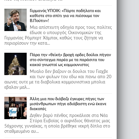
Γερμανός ΥΠΟΙΚ: «Πάρτε ποδήλατο και
καθίστε στο σπίτι για να πιέσουμε τον
Β.Πούτιν»!
Μια απίστευτη οδηγία προς τους πολίτες
έδωσε ο υπουργός Οικονομικών της
Γερμανίας Ρόμπερτ Χάμπεκ, καθώς τους ζήτησε να
περιορίσουν την κατα...
Πάρα την «θεϊκή» βροχή ορδες δούλοι πήγαν
στο σύνταγμα παρέα με τα παράσιτα του
κακού γνωστοί ως κομμουνιστες
Μυαλο δεν βαζουν οι δουλοι του Γιαχβε
και των φυλων του εδω και πανω απο 20
αιωνες ουτε με τα διαβολικα κομμουνιστικα μπολια
εβαλαν μαλ...
Άλλη μια που διάβαζε έγκυρες πήγες των
μισάνθρωπων πήγε αδιάβαστη ενώ έκανε
διακοπές
Δηθεν βαρύ πένθος προκάλεσε στα Νέα
Στύρα Ευβοίας ο αιφνίδιος θάνατος μιας
56χρονης γυναίκας, η οποία βρέθηκε νεκρή δίπλα στο
σταθμευμένο αυ...