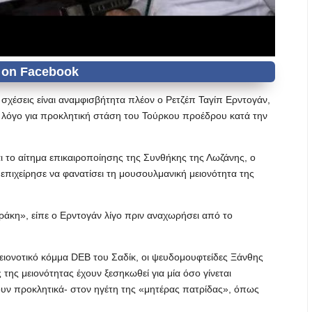
σχέσεις είναι αναμφισβήτητα πλέον ο Ρετζέπ Ταγίπ Ερντογάν,
ν λόγο για προκλητική στάση του Τούρκου προέδρου κατά την
ι το αίτημα επικαιροποίησης της Συνθήκης της Λωζάνης, ο
πιχείρησε να φανατίσει τη μουσουλμανική μειονότητα της
άκη», είπε ο Ερντογάν λίγο πριν αναχωρήσει από το
μειονοτικό κόμμα DEB του Σαδίκ, οι ψευδομουφτείδες Ξάνθης
 της μειονότητας έχουν ξεσηκωθεί για μία όσο γίνεται
υν προκλητικά- στον ηγέτη της «μητέρας πατρίδας», όπως