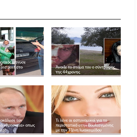
μενικός μήνυσε
για post στο
Άνοιξε το στόμα του ο σύντροφος
της 44χρονης
ποκάλεσε τον
Τι λένε οι αστυνομικοί για το
ό «θρησκεία» οπως
περιστατικό στην Βουλιαγμένης
λερ!
με την Τζένη Ιωακειμίδου