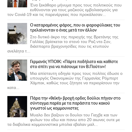
Ένα ξεκάθαρο μήνυμα προς τους πολιτικούς που
ευθύνονται για τους μαζικούς εμβολιασμούς για
τον Covid-19 και τις παρενέργειες που προκάλεσαν...
Ο καταραμένος φάρος, που οι φαροφύλακες του
τρελαίνονταν ο ένας μετά τον άλλον
Στο δυτικό άκρο της περιοχής της Βρετάνης της
Γαλλίας βρίσκεται το στενό του Ραζ-ντε-Σεν,
διάσπαρτο βραχονησίδες που τις κτυπούν
ανελέητα τ...
Γερμανός ΥΠΟΙΚ: «Πάρτε ποδήλατο και καθίστε
στο σπίτι για να πιέσουμε τον Β.Πούτιν»!
Μια απίστευτη οδηγία προς τους πολίτες έδωσε ο
υπουργός Οικονομικών της Γερμανίας Ρόμπερτ
Χάμπεκ, καθώς τους ζήτησε να περιορίσουν την
κατα...
Πάρα την «θεϊκή» βροχή ορδες δούλοι πήγαν στο
σύνταγμα παρέα με τα παράσιτα του κακού
γνωστοί ως κομμουνιστες
Μυαλο δεν βαζουν οι δουλοι του Γιαχβε και των
φυλων του εδω και πανω απο 20 αιωνες ουτε με
τα διαβολικα κομμουνιστικα μπολια εβαλαν μαλ...