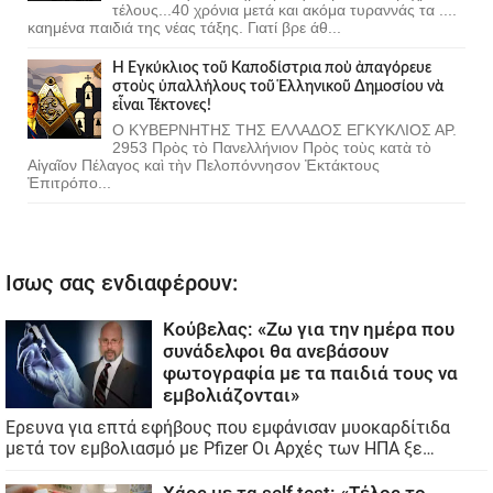
τέλους...40 χρόνια μετά και ακόμα τυραννάς τα ....
καημένα παιδιά της νέας τάξης. Γιατί βρε άθ...
Ἡ Ἐγκύκλιος τοῦ Καποδίστρια ποὺ ἀπαγόρευε
στοὺς ὑπαλλήλους τοῦ Ἑλληνικοῦ Δημοσίου νὰ
εἶναι Τέκτονες!
Ο ΚΥΒΕΡΝΗΤΗΣ ΤΗΣ ΕΛΛΑΔΟΣ ΕΓΚΥΚΛΙΟΣ ΑΡ.
2953 Πρὸς τὸ Πανελλήνιον Πρὸς τοὺς κατὰ τὸ
Αἰγαῖον Πέλαγος καὶ τὴν Πελοπόννησον Ἐκτάκτους
Ἐπιτρόπο...