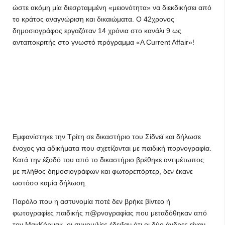
ώστε ακόμη μία διεσρταμμένη «μειονότητα» να διεκδικήσει από
το κράτος αναγνώριση και δικαιώματα. Ο 42χρονος
δημοσιογράφος εργαζόταν 14 χρόνια στο κανάλι 9 ως
ανταποκριτής στο γνωστό πρόγραμμα «A Current Affair»!
Εμφανίστηκε την Τρίτη σε δικαστήριο του Σίδνεϊ και δήλωσε
ένοχος για αδικήματα που σχετίζονται με παιδική πορνογραφία.
Κατά την έξοδό του από το δικαστήριο βρέθηκε αντιμέτωπος
με πλήθος δημοσιογράφων και φωτορεπόρτερ, δεν έκανε
ωστόσο καμία δήλωση.
Παρόλο που η αστυνομία ποτέ δεν βρήκε βίντεο ή
φωτογραφίες παιδικής π@ρνογραφίας που μεταδόθηκαν από
τον ΜακΚόρμακ, οι συνομιλίες έδειξαν ότι οι δύο άνδρες είχαν