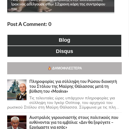
Post A Comment: 0
Blog
Disqus
ΔΗΜΟΦΙΛΈΣΤΕΡΑ
Πληροφορίες για σύλληψη του Ρώσου διοικητή
του Στόλου της Mαύρης Θάλασσας μετά τη
βύθιση του «Moskva»
Τις τελευταίες ώρες υπάρχουν πληροφορίες για
σύλληψη του Ιγκόρ Οσίποφ, του αρχηγού του
ρωσικού Στόλου στη Μαύρη Θάλασσα. Σύμφωνα με τις πλη...
Αυστραλός γερουσιαστής στους πολιτικούς που
ευθύνονται για τα εμβόλια: «Δεν θα ξεφύγετε –
Ερχόμαστε για εσάς»