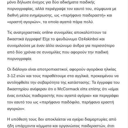
μόνο δήλωσε ένοχος για δύο αδικήματα παιδικής
πορνογραφίας, αλλά περιέγραψε τον εαυτό του, σύμφωνα με
διεθνή μέσα ενημέρωσης, ως «περήφανο παιδεραστή» και
«εραστή αγοριών», τα οποία αγαπά πάρα πολύ.
Τις ανατριχιαστικές online συνομιλίες αποκαλύπτουν τα
δικαστικά έγγραφα! Είχε το ψευδώνυμο Oz4skinboi και
συνομιλούσε με έναν άλλο ανώνυμο άνδρα για περισσότερο
από δύο χρόνια σε συνομιλίες που αφορούν την παιδική
πορνογραφία.
Οι διάλογοι είναι αποτροπιαστικοί, αφορούν αγοράκια ηλικίας
3-12 ετών και τους παραθέτουμε στα αγγλικά, προκειμένου να
αντιληφθείτε την σοβαρότητα της κατάστασης: Τα έγγραφα του
δικαστηρίου ανέφεραν ότι ο McCormack είπε επίσης ότι «είμαι
ένας εντελώς παιδεραστής που αγαπά αγόρια» και περιγράφει
τον εαυτό του ως «περήφανο παιδόφιλο, περήφανο εραστή
αγοριών».
Η υπόθεση τους δεν αποκλείεται να εγείρει διαμαρτυρίες από
ήδη υπάρχοντα κόμματα και οργανώσεις παιδεραστών, έτσι