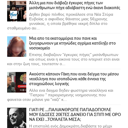
Άλλη μια που διάβαζε έγκυρες πήγες των
μισάνθρωπων πήγε αδιάβαστη ενώ έκανε διακοπές
Δηθεν βαρύ πένθος προκάλεσε στα Νέα Στύρα
Ευβοίας ο αιφνίδιος θάνατος μιας 56χρονης
γυναίκας, η οποία βρέθηκε νεκρή δίπλα στο
σταθμευμένο αυ...
Μια απο τα εκατομμύρια που πανε και
ζευγαρωνουν με κτηνώδες αγρίμια κατέληξε στο
νοσοκομείο
Επισης διαβαζουν "έγκυρες πήγες" μισάνθρωπων
και οπως ειναι η εικονα τους στο ιντερνετ ετσι ειναι
και στην ζωη τους, τουτεστιν ο...
Ακούστε κάποιον Γάκη που ειναι δείγμα του μέσου
νεοέλληνα που ισοπεδώνει κάθε έννοια της
στοιχειώδους λογικής
Αλλο ενα δειγμα δηδεν φωστηρα νεοελληνα και
"Γιατρου " περιορισμενης νοημοσυνης που
φαινεται οταν μιλανε για "ναζι" κ...
ΓΙΑΤΙ ΡΕ ....ΠΑΛΙΑΝΘΡΩΠΕ ΠΑΠΑΔΟΠΟΥΛΕ
ΜΟΥ ΕΔΩΣΕΣ 20ΕΤΕΣ ΔΑΝΕΙΟ ΓΙΑ ΣΠΙΤΙ ΜΕ ΟΡΟ
ΝΑ ΕΧΕΙ ...ΤΟΥΑΛΕΤΑ ΜΕΣΑ;
Η επιστολή ενός Δημοκράτη,διαβάστε το μέχρι