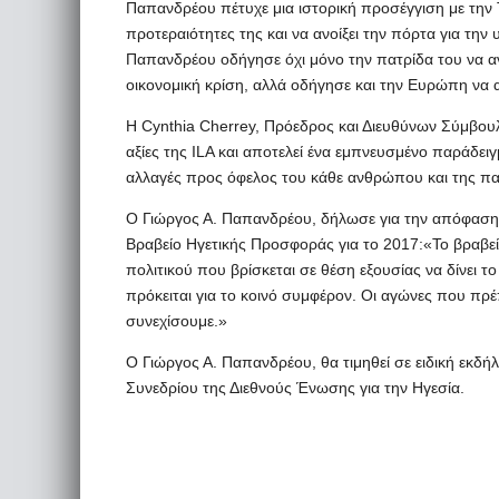
Παπανδρέου πέτυχε μια ιστορική προσέγγιση με την 
προτεραιότητες της και να ανοίξει την πόρτα για τ
Παπανδρέου οδήγησε όχι μόνο την πατρίδα του να αν
οικονομική κρίση, αλλά οδήγησε και την Ευρώπη να 
Η Cynthia Cherrey, Πρόεδρος και Διευθύνων Σύμβου
αξίες της ILA και αποτελεί ένα εμπνευσμένο παράδε
αλλαγές προς όφελος του κάθε ανθρώπου και της πα
Ο Γιώργος Α. Παπανδρέου, δήλωσε για την απόφαση τη
Βραβείο Ηγετικής Προσφοράς για το 2017:«Το βραβείο
πολιτικού που βρίσκεται σε θέση εξουσίας να δίνει 
πρόκειται για το κοινό συμφέρον. Οι αγώνες που πρέ
συνεχίσουμε.»
Ο Γιώργος Α. Παπανδρέου, θα τιμηθεί σε ειδική εκδ
Συνεδρίου της Διεθνούς Ένωσης για την Ηγεσία.