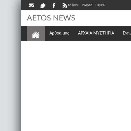
follow
Δωρεά - PayPal
AETOS NEWS
Άρθρα μας
ΑΡΧΑΙΑ ΜΥΣΤΗΡΙΑ
Ενη