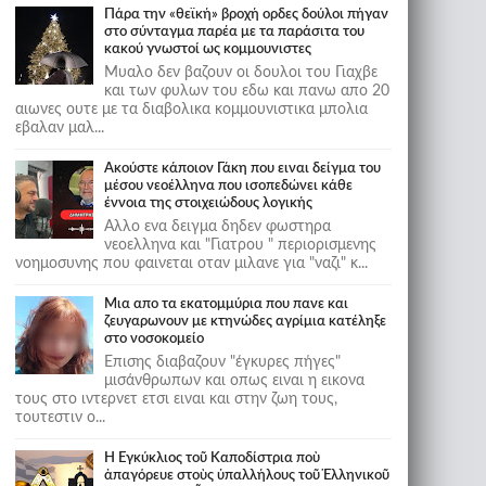
Πάρα την «θεϊκή» βροχή ορδες δούλοι πήγαν
στο σύνταγμα παρέα με τα παράσιτα του
κακού γνωστοί ως κομμουνιστες
Μυαλο δεν βαζουν οι δουλοι του Γιαχβε
και των φυλων του εδω και πανω απο 20
αιωνες ουτε με τα διαβολικα κομμουνιστικα μπολια
εβαλαν μαλ...
Ακούστε κάποιον Γάκη που ειναι δείγμα του
μέσου νεοέλληνα που ισοπεδώνει κάθε
έννοια της στοιχειώδους λογικής
Αλλο ενα δειγμα δηδεν φωστηρα
νεοελληνα και "Γιατρου " περιορισμενης
νοημοσυνης που φαινεται οταν μιλανε για "ναζι" κ...
Μια απο τα εκατομμύρια που πανε και
ζευγαρωνουν με κτηνώδες αγρίμια κατέληξε
στο νοσοκομείο
Επισης διαβαζουν "έγκυρες πήγες"
μισάνθρωπων και οπως ειναι η εικονα
τους στο ιντερνετ ετσι ειναι και στην ζωη τους,
τουτεστιν ο...
Ἡ Ἐγκύκλιος τοῦ Καποδίστρια ποὺ
ἀπαγόρευε στοὺς ὑπαλλήλους τοῦ Ἑλληνικοῦ