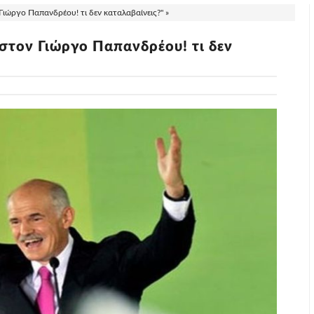
ιώργο Παπανδρέου! τι δεν καταλαβαίνεις?" »
στον Γιώργο Παπανδρέου! τι δεν