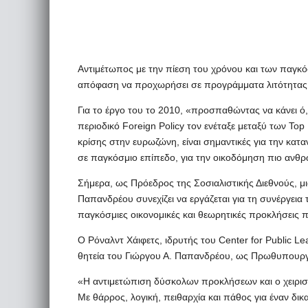
Αντιμέτωπος με την πίεση του χρόνου και των παγ
απόφαση να προχωρήσει σε προγράμματα λιτότητας 
Για το έργο του το 2010, «προσπαθώντας να κάνει ό,
περιοδικό Foreign Policy τον ενέταξε μεταξύ των Top
κρίσης στην ευρωζώνη, είναι σημαντικές για την κα
σε παγκόσμιο επίπεδο, για την οικοδόμηση πιο ανθ
Σήμερα, ως Πρόεδρος της Σοσιαλιστικής Διεθνούς, 
Παπανδρέου συνεχίζει να εργάζεται για τη συνέργει
παγκόσμιες οικονομικές και θεωρητικές προκλήσεις 
Ο Ρόναλντ Χάιφετς, ιδρυτής του Center for Public L
θητεία του Γιώργου Α. Παπανδρέου, ως Πρωθυπουργ
«Η αντιμετώπιση δύσκολων προκλήσεων και ο χειρισμός
Με θάρρος, λογική, πειθαρχία και πάθος για έναν δι