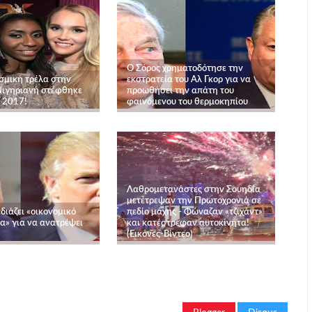
Ο Σόρος χρηματοδότησε την
σμική τρέλα στην
εκστρατεία του Αλ Γκορ για να
Νιγηριανή στέφθηκε
προωθήσει την απάτη του
ι 2017!
φαινόμενου του θερμοκηπίου
Λαθρομετανάστες στην Σουηδία
μετέτρεψαν την Πρωτοχρονιά σε
διάζει «οικονομικό
πεδίο μάχης - Φώναζαν «τζιχάντ»
» για να ανατρέψει
και κατέστρεφαν αυτοκίνητα!
(Εικόνες-Βίντεο)