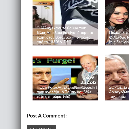
Ο Αλλάχ έκανε το θαύμα του:
Τέλος Απριλίου θα είναι έτοιμο το
Πολυπολιτι
τζαμί στον Βοτανικό – Το πρώτο
Φιλανδία. 
από το 1830! VIDEO!
Μις Ελσίνκ
Πως ο Ρότσιλντ έλεγχε τη Ρωσία,
ΣΟΡΟΣ: Σχε
πριν αναλάβει ο Πούτιν και βάλει
Αρμαγεδώνα
τάξη στη χώρα. (vid)
τον Τραμπ!
Post A Comment: