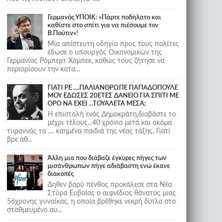
Γερμανός ΥΠΟΙΚ: «Πάρτε ποδήλατο και
καθίστε στο σπίτι για να πιέσουμε τον
Β.Πούτιν»!
Μια απίστευτη οδηγία προς τους πολίτες
έδωσε ο υπουργός Οικονομικών της
Γερμανίας Ρόμπερτ Χάμπεκ, καθώς τους ζήτησε να
περιορίσουν την κατα...
ΓΙΑΤΙ ΡΕ ....ΠΑΛΙΑΝΘΡΩΠΕ ΠΑΠΑΔΟΠΟΥΛΕ
ΜΟΥ ΕΔΩΣΕΣ 20ΕΤΕΣ ΔΑΝΕΙΟ ΓΙΑ ΣΠΙΤΙ ΜΕ
ΟΡΟ ΝΑ ΕΧΕΙ ...ΤΟΥΑΛΕΤΑ ΜΕΣΑ;
Η επιστολή ενός Δημοκράτη,διαβάστε το
μέχρι τέλους...40 χρόνια μετά και ακόμα
τυραννάς τα .... καημένα παιδιά της νέας τάξης. Γιατί
βρε άθ...
Άλλη μια που διάβαζε έγκυρες πήγες των
μισάνθρωπων πήγε αδιάβαστη ενώ έκανε
διακοπές
Δηθεν βαρύ πένθος προκάλεσε στα Νέα
Στύρα Ευβοίας ο αιφνίδιος θάνατος μιας
56χρονης γυναίκας, η οποία βρέθηκε νεκρή δίπλα στο
σταθμευμένο αυ...