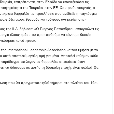
Τουρκία, επιτρέποντας στην Ελλάδα να επανεξετάσει τις
ην υποψηφιότητα της Τουρκίας στην ΕΕ. Ως πρωθυπουργός, ο
τικρίσει θαρραλέα τις προκλήσεις που ανέδειξε η παγκόσμια
αναπτύξει νέους θεσμούς και τρόπους αντιμετώπισης».
λος της ILA, δήλωσε: «Ο Γιώργος Παπανδρέου ενσαρκώνει τις
ιγμα για όλους εμάς που προσπαθούμε να κάνουμε θετικές
γκόσμιας κοινότητας».
ς International Leadership Association να τον τιμήσει με το
 αυτό αποτελεί μεγάλη τιμή για μένα. Αποτελεί καθήκον κάθε
το παράδειγμα, επιλέγοντας θαρραλέες αποφάσεις όταν
πει να δώσουμε σε αυτήν τη δύσκολη εποχή, είναι πολλοί. Θα
ήλωση που θα πραγματοποιηθεί σήμερα, στο πλαίσιο του 19ου