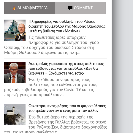
ΔΗΜΟΦΙΛΈΣΤΕΡΑ
COMMENT
Πληροφορίες για σύλληψη του Ρώσου
διοικητή του Στόλου της Mαύρης Θάλασσας
μετά τη βύθιση του «Moskva»
Τις τελευταίες ώρες υπάρχουν
πληροφορίες για σύλληψη του Ιγκόρ
Οσίποφ, του αρχηγού του ρωσικού Στόλου στη
Μαύρη Θάλασσα. Σύμφωνα με τις πλη...
Αυστραλός γερουσιαστής στους πολιτικούς
που ευθύνονται για τα εμβόλια: «Δεν θα
ξεφύγετε – Ερχόμαστε για εσάς»
Ένα ξεκάθαρο μήνυμα προς τους
πολιτικούς που ευθύνονται για τους
μαζικούς εμβολιασμούς για τον Covid-19 και τις
παρενέργειες που προκάλεσαν...
Ο καταραμένος φάρος, που οι φαροφύλακες
του τρελαίνονταν ο ένας μετά τον άλλον
Στο δυτικό άκρο της περιοχής της
Βρετάνης της Γαλλίας βρίσκεται το στενό
του Ραζ-ντε-Σεν, διάσπαρτο βραχονησίδες
που τις κτυπούν ανελέητα τ...