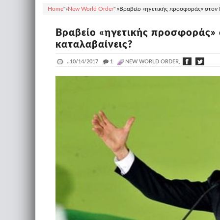
Home
"»
New World Order
" »
Βραβείο «ηγετικής προσφοράς» στον Γ
Βραβείο «ηγετικής προσφοράς» 
καταλαβαίνεις?
..
10/14/2017
_
1
NEW WORLD ORDER,