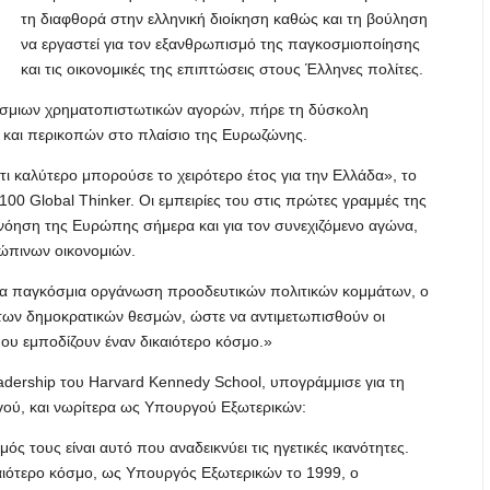
τη διαφθορά στην ελληνική διοίκηση καθώς και τη βούληση
να εργαστεί για τον εξανθρωπισμό της παγκοσμιοποίησης
και τις οικονομικές της επιπτώσεις στους Έλληνες πολίτες.
κόσμιων χρηματοπιστωτικών αγορών, πήρε τη δύσκολη
και περικοπών στο πλαίσιο της Ευρωζώνης.
τι καλύτερο μπορούσε το χειρότερο έτος για την Ελλάδα», το
 100 Global Thinker. Οι εμπειρίες του στις πρώτες γραμμές της
τανόηση της Ευρώπης σήμερα και για τον συνεχιζόμενο αγώνα,
ρώπινων οικονομιών.
μια παγκόσμια οργάνωση προοδευτικών πολιτικών κομμάτων, ο
α των δημοκρατικών θεσμών, ώστε να αντιμετωπισθούν οι
που εμποδίζουν έναν δικαιότερο κόσμο.»
eadership του Harvard Kennedy School, υπογράμμισε για τη
ού, και νωρίτερα ως Υπουργού Εξωτερικών:
 τους είναι αυτό που αναδεικνύει τις ηγετικές ικανότητες.
καιότερο κόσμο, ως Υπουργός Εξωτερικών το 1999, ο