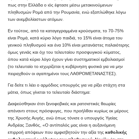
πως στην Ελλάδα ο ιός έφτασε μέσω μετακινούμενων
πληθυσμών Ρομά από την Ρουμανία, ενώ εξαπλώθηκε λόγω
των ανεμβολίαστων ατόμων.
Εν τούτοις, από τα καταγεγραμμένα κρούσματα, το 70-75%
είναι Ρομά, κατά κύριο λόγο παιδιά, το 15% είναι άτομα του
γενικού πληθυσμού και ένα 10% είναι μετανάστες παλαιότερης
όμως γενιάς και όχι του τελευταίου προσφυγικού κύματος,
όπου κατά κύριο λόγο έχουν γίνει συστηματικοί εμβολιασμοί
(το τελευταίο το ισχυρίζεται η κυβέρνηση φυσικά για να μην
πειραχθούν οι αγαπημένοι τους ΛΑΘΡΟΜΕΤΑΝΑΣΤΕΣ).
Για δείτε τι λέει ο αρμόδιος υπουργός για να ρίξει στάχτη στα
μάτια, όπως γίνεται το τελευταίο διάστημα:
Διαψεύσθηκαν έτσι ξενοφοβικές και ρατσιστικές θεωρίες
απέναντι στους πρόσφυγες, που προήλθαν κυρίως εκ μέρους
της Χρυσής Αυγής, ενώ όπως τόνισε ο υπουργός Υγείας
Ανδρέας Ξανθός, «Ο αντίπαλός μας είναι η αυξανόμενη
επιρροή απόψεων που αμφισβητούν την αξία της
καθολικής