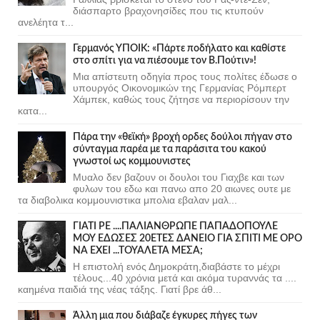
διάσπαρτο βραχονησίδες που τις κτυπούν
ανελέητα τ...
Γερμανός ΥΠΟΙΚ: «Πάρτε ποδήλατο και καθίστε
στο σπίτι για να πιέσουμε τον Β.Πούτιν»!
Μια απίστευτη οδηγία προς τους πολίτες έδωσε ο
υπουργός Οικονομικών της Γερμανίας Ρόμπερτ
Χάμπεκ, καθώς τους ζήτησε να περιορίσουν την
κατα...
Πάρα την «θεϊκή» βροχή ορδες δούλοι πήγαν στο
σύνταγμα παρέα με τα παράσιτα του κακού
γνωστοί ως κομμουνιστες
Μυαλο δεν βαζουν οι δουλοι του Γιαχβε και των
φυλων του εδω και πανω απο 20 αιωνες ουτε με
τα διαβολικα κομμουνιστικα μπολια εβαλαν μαλ...
ΓΙΑΤΙ ΡΕ ....ΠΑΛΙΑΝΘΡΩΠΕ ΠΑΠΑΔΟΠΟΥΛΕ
ΜΟΥ ΕΔΩΣΕΣ 20ΕΤΕΣ ΔΑΝΕΙΟ ΓΙΑ ΣΠΙΤΙ ΜΕ ΟΡΟ
ΝΑ ΕΧΕΙ ...ΤΟΥΑΛΕΤΑ ΜΕΣΑ;
Η επιστολή ενός Δημοκράτη,διαβάστε το μέχρι
τέλους...40 χρόνια μετά και ακόμα τυραννάς τα ....
καημένα παιδιά της νέας τάξης. Γιατί βρε άθ...
Άλλη μια που διάβαζε έγκυρες πήγες των