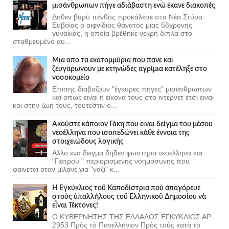
μισάνθρωπων πήγε αδιάβαστη ενώ έκανε διακοπές
Δηθεν βαρύ πένθος προκάλεσε στα Νέα Στύρα
Ευβοίας ο αιφνίδιος θάνατος μιας 56χρονης
γυναίκας, η οποία βρέθηκε νεκρή δίπλα στο
σταθμευμένο αυ...
Μια απο τα εκατομμύρια που πανε και
ζευγαρωνουν με κτηνώδες αγρίμια κατέληξε στο
νοσοκομείο
Επισης διαβαζουν "έγκυρες πήγες" μισάνθρωπων
και οπως ειναι η εικονα τους στο ιντερνετ ετσι ειναι
και στην ζωη τους, τουτεστιν ο...
Ακούστε κάποιον Γάκη που ειναι δείγμα του μέσου
νεοέλληνα που ισοπεδώνει κάθε έννοια της
στοιχειώδους λογικής
Αλλο ενα δειγμα δηδεν φωστηρα νεοελληνα και
"Γιατρου " περιορισμενης νοημοσυνης που
φαινεται οταν μιλανε για "ναζι" κ...
Ἡ Ἐγκύκλιος τοῦ Καποδίστρια ποὺ ἀπαγόρευε
στοὺς ὑπαλλήλους τοῦ Ἑλληνικοῦ Δημοσίου νὰ
εἶναι Τέκτονες!
Ο ΚΥΒΕΡΝΗΤΗΣ ΤΗΣ ΕΛΛΑΔΟΣ ΕΓΚΥΚΛΙΟΣ ΑΡ.
2953 Πρὸς τὸ Πανελλήνιον Πρὸς τοὺς κατὰ τὸ