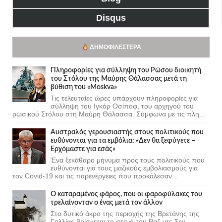
Disqus
ΔΗΜΟΦΙΛΈΣΤΕΡΑ
Πληροφορίες για σύλληψη του Ρώσου διοικητή
του Στόλου της Mαύρης Θάλασσας μετά τη
βύθιση του «Moskva»
Τις τελευταίες ώρες υπάρχουν πληροφορίες για
σύλληψη του Ιγκόρ Οσίποφ, του αρχηγού του
ρωσικού Στόλου στη Μαύρη Θάλασσα. Σύμφωνα με τις πλη...
Αυστραλός γερουσιαστής στους πολιτικούς που
ευθύνονται για τα εμβόλια: «Δεν θα ξεφύγετε –
Ερχόμαστε για εσάς»
Ένα ξεκάθαρο μήνυμα προς τους πολιτικούς που
ευθύνονται για τους μαζικούς εμβολιασμούς για
τον Covid-19 και τις παρενέργειες που προκάλεσαν...
Ο καταραμένος φάρος, που οι φαροφύλακες του
τρελαίνονταν ο ένας μετά τον άλλον
Στο δυτικό άκρο της περιοχής της Βρετάνης της
Γαλλίας βρίσκεται το στενό του Ραζ-ντε-Σεν,