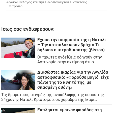
Αἰγαῖον Πέλαγος καὶ τὴν Πελοπόννησον Ἐκτάκτους
Ἐπιτρόπο...