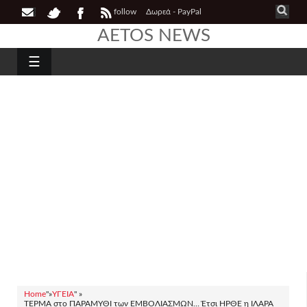
follow
Δωρεά - PayPal
AETOS NEWS
☰
Home
"»
ΥΓΕΙΑ
" »
ΤΕΡΜΑ στο ΠΑΡΑΜΥΘΙ των ΕΜΒΟΛΙΑΣΜΩΝ… Έτσι ΗΡΘΕ η ΙΛΑΡΑ