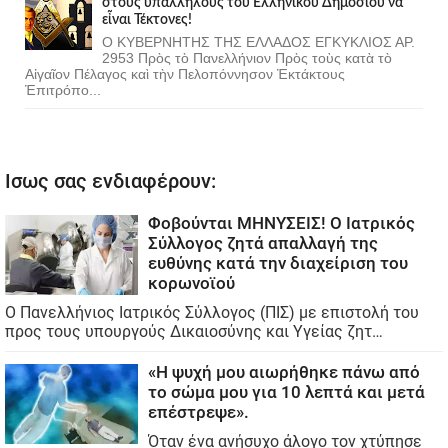
στοὺς ὑπαλλήλους τοῦ Ἑλληνικοῦ Δημοσίου νὰ
εἶναι Τέκτονες!
Ο ΚΥΒΕΡΝΗΤΗΣ ΤΗΣ ΕΛΛΑΔΟΣ ΕΓΚΥΚΛΙΟΣ ΑΡ.
2953 Πρὸς τὸ Πανελλήνιον Πρὸς τοὺς κατὰ τὸ
Αἰγαῖον Πέλαγος καὶ τὴν Πελοπόννησον Ἐκτάκτους
Ἐπιτρόπο...