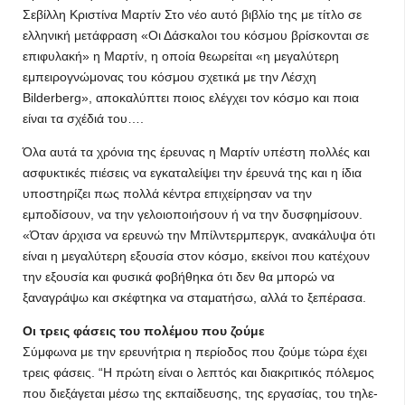
Σεβίλλη Κριστίνα Μαρτίν Στο νέο αυτό βιβλίο της με τίτλο σε
ελληνική μετάφραση «Οι Δάσκαλοι του κόσμου βρίσκονται σε
επιφυλακή» η Μαρτίν, η οποία θεωρείται «η μεγαλύτερη
εμπειρογνώμονας του κόσμου σχετικά με την Λέσχη
Bilderberg», αποκαλύπτει ποιος ελέγχει τον κόσμο και ποια
είναι τα σχέδιά του….
Όλα αυτά τα χρόνια της έρευνας η Μαρτίν υπέστη πολλές και
ασφυκτικές πιέσεις να εγκαταλείψει την έρευνά της και η ίδια
υποστηρίζει πως πολλά κέντρα επιχείρησαν να την
εμποδίσουν, να την γελοιοποιήσουν ή να την δυσφημίσουν.
«Όταν άρχισα να ερευνώ την Μπίλντερμπεργκ, ανακάλυψα ότι
είναι η μεγαλύτερη εξουσία στον κόσμο, εκείνοι που κατέχουν
την εξουσία και φυσικά φοβήθηκα ότι δεν θα μπορώ να
ξαναγράψω και σκέφτηκα να σταματήσω, αλλά το ξεπέρασα.
Οι τρεις φάσεις του πολέμου που ζούμε
Σύμφωνα με την ερευνήτρια η περίοδος που ζούμε τώρα έχει
τρεις φάσεις. “Η πρώτη είναι ο λεπτός και διακριτικός πόλεμος
που διεξάγεται μέσω της εκπαίδευσης, της εργασίας, του τηλε-