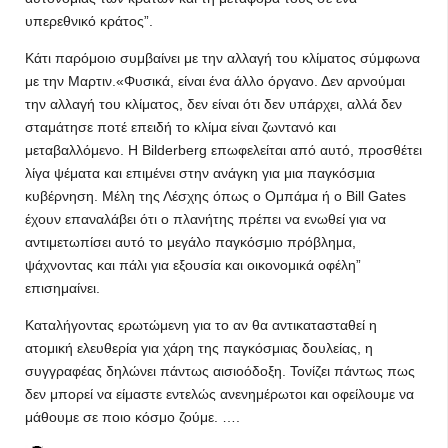
υπερεθνικό κράτος”.
Κάτι παρόμοιο συμβαίνει με την αλλαγή του κλίματος σύμφωνα
με την Μαρτιν.«Φυσικά, είναι ένα άλλο όργανο. Δεν αρνούμαι
την αλλαγή του κλίματος, δεν είναι ότι δεν υπάρχει, αλλά δεν
σταμάτησε ποτέ επειδή το κλίμα είναι ζωντανό και
μεταβαλλόμενο. Η Bilderberg επωφελείται από αυτό, προσθέτει
λίγα ψέματα και επιμένει στην ανάγκη για μια παγκόσμια
κυβέρνηση. Μέλη της Λέσχης όπως ο Ομπάμα ή ο Bill Gates
έχουν επαναλάβει ότι ο πλανήτης πρέπει να ενωθεί για να
αντιμετωπίσει αυτό το μεγάλο παγκόσμιο πρόβλημα,
ψάχνοντας και πάλι για εξουσία και οικονομικά οφέλη”
επισημαίνει.
Καταλήγοντας ερωτώμενη για το αν θα αντικατασταθεί η
ατομική ελευθερία για χάρη της παγκόσμιας δουλείας, η
συγγραφέας δηλώνει πάντως αισιοόδοξη. Τονίζει πάντως πως
δεν μπορεί να είμαστε εντελώς ανενημέρωτοι και οφείλουμε να
μάθουμε σε ποιο κόσμο ζούμε. ….