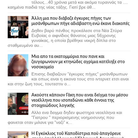
τέλους...40 χρόνια μετά και ακόμα τυραννάς τα ....
καημένα παιδιά της νέας τάξης. Γιατί βρε άθ...
Άλλη μια που διάβαζε έγκυρες πήγες των
μισάνθρωπων πήγε αδιάβαστη ενώ έκανε διακοπές
Δηθεν βαρύ πένθος προκάλεσε στα Νέα Στύρα
Ευβοίας ο αιφνίδιος θάνατος μιας 56χρονης
γυναίκας, η οποία βρέθηκε νεκρή δίπλα στο
σταθμευμένο αυ...
Μια απο τα εκατομμύρια που πανε και
ζευγαρωνουν με κτηνώδες αγρίμια κατέληξε στο
νοσοκομείο
Επισης διαβαζουν "έγκυρες πήγες" μισάνθρωπων
και οπως ειναι η εικονα τους στο ιντερνετ ετσι ειναι
και στην ζωη τους, τουτεστιν ο...
Ακούστε κάποιον Γάκη που ειναι δείγμα του μέσου
νεοέλληνα που ισοπεδώνει κάθε έννοια της
στοιχειώδους λογικής
Αλλο ενα δειγμα δηδεν φωστηρα νεοελληνα και
"Γιατρου " περιορισμενης νοημοσυνης που
φαινεται οταν μιλανε για "ναζι" κ...
Ἡ Ἐγκύκλιος τοῦ Καποδίστρια ποὺ ἀπαγόρευε