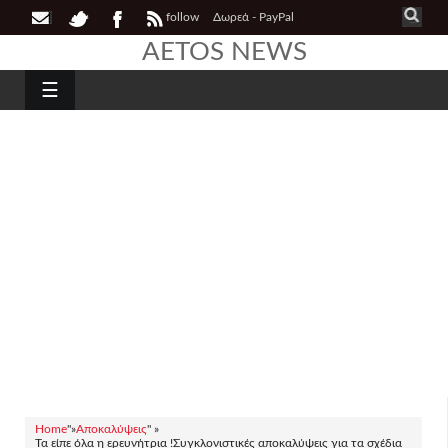
follow
Δωρεά - PayPal
AETOS NEWS
☰
Home
"»
Αποκαλύψεις
" »
Τα είπε όλα η ερευνήτρια !Συγκλονιστικές αποκαλύψεις για τα σχέδια