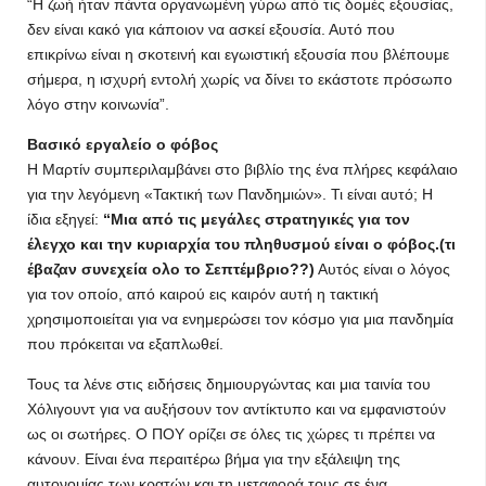
“Η ζωή ήταν πάντα οργανωμένη γύρω από τις δομές εξουσίας,
δεν είναι κακό για κάποιον να ασκεί εξουσία. Αυτό που
επικρίνω είναι η σκοτεινή και εγωιστική εξουσία που βλέπουμε
σήμερα, η ισχυρή εντολή χωρίς να δίνει το εκάστοτε πρόσωπο
λόγο στην κοινωνία”.
Βασικό εργαλείο ο φόβος
Η Μαρτίν συμπεριλαμβάνει στο βιβλίο της ένα πλήρες κεφάλαιο
για την λεγόμενη «Τακτική των Πανδημιών». Τι είναι αυτό; Η
ίδια εξηγεί:
“Μια από τις μεγάλες στρατηγικές για τον
έλεγχο και την κυριαρχία του πληθυσμού είναι ο φόβος.(τι
έβαζαν συνεχεία ολο το Σεπτέμβριο??)
Αυτός είναι ο λόγος
για τον οποίο, από καιρού εις καιρόν αυτή η τακτική
χρησιμοποιείται για να ενημερώσει τον κόσμο για μια πανδημία
που πρόκειται να εξαπλωθεί.
Τους τα λένε στις ειδήσεις δημιουργώντας και μια ταινία του
Χόλιγουντ για να αυξήσουν τον αντίκτυπο και να εμφανιστούν
ως οι σωτήρες. Ο ΠΟΥ ορίζει σε όλες τις χώρες τι πρέπει να
κάνουν. Είναι ένα περαιτέρω βήμα για την εξάλειψη της
αυτονομίας των κρατών και τη μεταφορά τους σε ένα