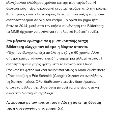
ελεγχόμενου ελεύθερου χρόνου και της προπαγάνδας. Η
δεύτερη φάση είναι οικονομική έχοντας περάσει από την κρίση.
Και ο τρίτος είναι ο Παγκόσμιος Πόλεμος που διεξάγεται μέσω
ανταρτοπόλεμου σε όλο τον κόσμο. Το οριστικό βήμα ήταν
όταν το 2014, μετά από την ετήσια συνάντηση της Bilderberg,
τα ΜΜΕ άρχισαν να μιλάνε για το Ισλαμικό Κράτος” τονίζει.
Στο μέγιστο ερώτημα αν η μυστικοπαθής Λέσχη
Bilderberg ελέγχει τον κόσμο η Μαρτιν απαντά:
«Έχει τον έλεγχο και έχει απόλυτη ισχύ για 60 χρόνια. Αλλά
σήμερα κάπου χάνονται επειδή υπάρχει μια αλλαγή γενιάς . Η
οντότητα έμεινε χωρίς ηγέτη μετά το θάνατο του David
Rockefeller φέτος και νέοι άνθρωποι όπως ο Mark Zuckerberg
(Facebook) ή ο Eric Schmidt (Google) θέλουν να αναλάβουν
τη διοίκηση τώρα. Όλοι διαθέτουν εταιρείες διαστήματος,
οπότε το μέλλον της Bilderberg μπορεί να μην είναι στη γη
αλλά στο διάστημα” σχολιάζει.
Αναφορικά με τον τρόπο που η Λέσχη ασκεί τη δύναμή
της η συγγραφέας υπογραμμίζει: