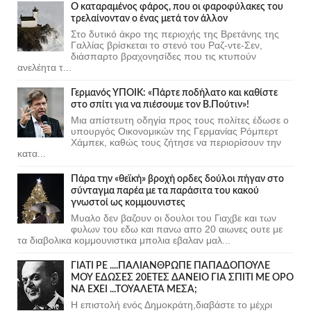
Ο καταραμένος φάρος, που οι φαροφύλακες του
τρελαίνονταν ο ένας μετά τον άλλον
Στο δυτικό άκρο της περιοχής της Βρετάνης της
Γαλλίας βρίσκεται το στενό του Ραζ-ντε-Σεν,
διάσπαρτο βραχονησίδες που τις κτυπούν
ανελέητα τ...
Γερμανός ΥΠΟΙΚ: «Πάρτε ποδήλατο και καθίστε
στο σπίτι για να πιέσουμε τον Β.Πούτιν»!
Μια απίστευτη οδηγία προς τους πολίτες έδωσε ο
υπουργός Οικονομικών της Γερμανίας Ρόμπερτ
Χάμπεκ, καθώς τους ζήτησε να περιορίσουν την
κατα...
Πάρα την «θεϊκή» βροχή ορδες δούλοι πήγαν στο
σύνταγμα παρέα με τα παράσιτα του κακού
γνωστοί ως κομμουνιστες
Μυαλο δεν βαζουν οι δουλοι του Γιαχβε και των
φυλων του εδω και πανω απο 20 αιωνες ουτε με
τα διαβολικα κομμουνιστικα μπολια εβαλαν μαλ...
ΓΙΑΤΙ ΡΕ ....ΠΑΛΙΑΝΘΡΩΠΕ ΠΑΠΑΔΟΠΟΥΛΕ
ΜΟΥ ΕΔΩΣΕΣ 20ΕΤΕΣ ΔΑΝΕΙΟ ΓΙΑ ΣΠΙΤΙ ΜΕ ΟΡΟ
ΝΑ ΕΧΕΙ ...ΤΟΥΑΛΕΤΑ ΜΕΣΑ;
Η επιστολή ενός Δημοκράτη,διαβάστε το μέχρι