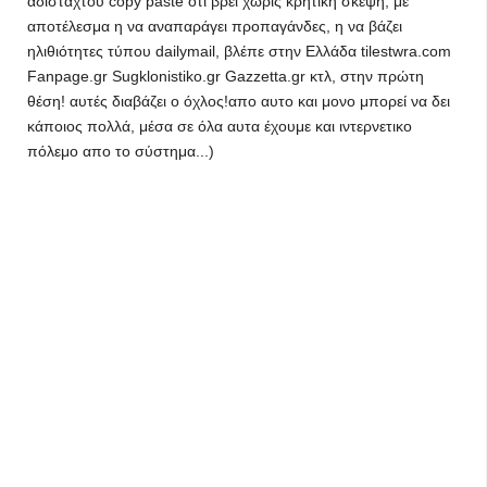
αδίσταχτου copy paste οτι βρει χωρίς κρητική σκέψη, με
αποτέλεσμα η να αναπαράγει προπαγάνδες, η να βάζει
ηλιθιότητες τύπου dailymail, βλέπε στην Ελλάδα tilestwra.com
Fanpage.gr Sugklonistiko.gr Gazzetta.gr κτλ, στην πρώτη
θέση! αυτές διαβάζει ο όχλος!απο αυτο και μονο μπορεί να δει
κάποιος πολλά, μέσα σε όλα αυτα έχουμε και ιντερνετικο
πόλεμο απο το σύστημα...)