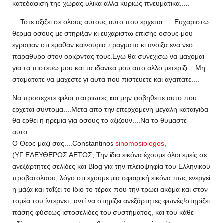
κατεδαφιση της χωρας υλικα αλλα κυριως πνευματικα.....
....Τοτε αξιζει σε ολους αυτους αυτο που ερχεται..... Ευχαριστω
θερμα οσους με στηριξαν κι ευχαριστω επισης οσους μου
εγραφαν οτι εμαθαν καινουρια πραγματα κι ανοιξα ενα νεο
παραθυρο στον οριζοντας τους.Εγω θα συνεχισω να μαχομαι
για τα πιστευω μου και τα ιδανικα μου απο αλλο μετεριζι....Μη
σταματατε να μαχεστε γι αυτα που πιστευετε και αγαπατε....
Να προσεχετε φιλοι πατριωτες και μην φοβηθειτε αυτο που
ερχεται συντομα....Μετα απο την επερχομενη μεγαλη καταιγιδα
θα ερθει η ηρεμια για οσους το αξιζουν....Να το θυμαστε
αυτο....
Ο Θεος μαζι σας....Constantinos
sinomosiologos
,
(ΥΓ ΕΛΕΥΘΕΡΟΣ ΑΕΤΟΣ, Την ίδια εικόνα έχουμε όλοι εμείς σε
ανεξάρτητες σελίδες και Blog για την πλειοψηφία του Ελληνικού
προβατολαου, λόγο οτι εχουμε μια σφαιρική εικόνα πως ενεργεί
η μάζα και ταΐζει το ίδιο το τέρας που την τρώει ακόμα και στον
τομέα του ίντερνετ, αντί να στηρίζει ανεξάρτητες φωνές!στηρίζει
πάσης φύσεως ιστοσελίδες του συστήματος, και του κάθε