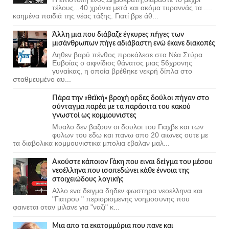
τέλους...40 χρόνια μετά και ακόμα τυραννάς τα ....
καημένα παιδιά της νέας τάξης. Γιατί βρε άθ...
Άλλη μια που διάβαζε έγκυρες πήγες των
μισάνθρωπων πήγε αδιάβαστη ενώ έκανε διακοπές
Δηθεν βαρύ πένθος προκάλεσε στα Νέα Στύρα
Ευβοίας ο αιφνίδιος θάνατος μιας 56χρονης
γυναίκας, η οποία βρέθηκε νεκρή δίπλα στο
σταθμευμένο αυ...
Πάρα την «θεϊκή» βροχή ορδες δούλοι πήγαν στο
σύνταγμα παρέα με τα παράσιτα του κακού
γνωστοί ως κομμουνιστες
Μυαλο δεν βαζουν οι δουλοι του Γιαχβε και των
φυλων του εδω και πανω απο 20 αιωνες ουτε με
τα διαβολικα κομμουνιστικα μπολια εβαλαν μαλ...
Ακούστε κάποιον Γάκη που ειναι δείγμα του μέσου
νεοέλληνα που ισοπεδώνει κάθε έννοια της
στοιχειώδους λογικής
Αλλο ενα δειγμα δηδεν φωστηρα νεοελληνα και
"Γιατρου " περιορισμενης νοημοσυνης που
φαινεται οταν μιλανε για "ναζι" κ...
Μια απο τα εκατομμύρια που πανε και