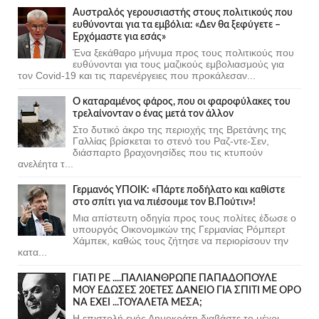
Αυστραλός γερουσιαστής στους πολιτικούς που
ευθύνονται για τα εμβόλια: «Δεν θα ξεφύγετε –
Ερχόμαστε για εσάς»
Ένα ξεκάθαρο μήνυμα προς τους πολιτικούς που
ευθύνονται για τους μαζικούς εμβολιασμούς για
τον Covid-19 και τις παρενέργειες που προκάλεσαν...
Ο καταραμένος φάρος, που οι φαροφύλακες του
τρελαίνονταν ο ένας μετά τον άλλον
Στο δυτικό άκρο της περιοχής της Βρετάνης της
Γαλλίας βρίσκεται το στενό του Ραζ-ντε-Σεν,
διάσπαρτο βραχονησίδες που τις κτυπούν
ανελέητα τ...
Γερμανός ΥΠΟΙΚ: «Πάρτε ποδήλατο και καθίστε
στο σπίτι για να πιέσουμε τον Β.Πούτιν»!
Μια απίστευτη οδηγία προς τους πολίτες έδωσε ο
υπουργός Οικονομικών της Γερμανίας Ρόμπερτ
Χάμπεκ, καθώς τους ζήτησε να περιορίσουν την
κατα...
ΓΙΑΤΙ ΡΕ ....ΠΑΛΙΑΝΘΡΩΠΕ ΠΑΠΑΔΟΠΟΥΛΕ
ΜΟΥ ΕΔΩΣΕΣ 20ΕΤΕΣ ΔΑΝΕΙΟ ΓΙΑ ΣΠΙΤΙ ΜΕ ΟΡΟ
ΝΑ ΕΧΕΙ ...ΤΟΥΑΛΕΤΑ ΜΕΣΑ;
Η επιστολή ενός Δημοκράτη,διαβάστε το μέχρι