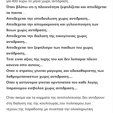
για 400 ευρω το μηνα χωρις αντιδραση....
Όταν βλέπω οτι η πλειονότητα ξεφτιλίζεται και αποδέχεται
τα παντα
...
Αποδεχεται την υποδουλωση χωρις αντιδραση..
.
Αποδεχεται την απομακρυνση και γελοιοποιηση των
θειων χωρις αντιδραση.
...
Αποδεχεται την διαλυση της οικογενειας χωρις
αντιδραση..
..
Αποδεχεται τον ξεφτιλισμο των παιδιων του χωρις
αντίδραση.
...
Τοτε ειναι αξιος της τυχης του και δεν λυπαμαι πλεον
κανενα απο αυτους..
..
Οταν ο στρατος γινεται μαγειρας και οδοκαθαριστης των
λαθρομεταναστων χωρις αντιδραση....
Οταν η αστυνομια γινεται ορντινατσα του καθε λογης
παρανομου εισβολεα χωρις αντιδραση...
.
Οταν ακομα και τα κομματα της αντιπολιτευσης δεν αντιδρουν
στη διαλυση της της κουλτουρας,του πολιτισμου,των
τεχνων,της παραδοσης με συνεπεια την ολοκληρωτικη