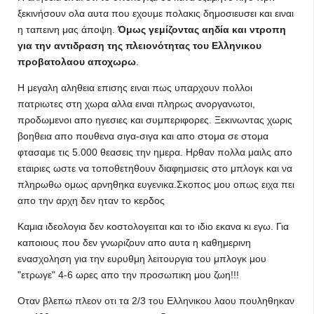
ξεκινήσουν ολα αυτα που εχουμε πολακις δημοσιευσει και ειναι
η ταπεινη μας άποψη.
Όμως γεμίζοντας αηδία και ντροπη
για την αντιδραση της πλειονότητας του Ελληνικου
προβατολαου αποχωρω
.
Η μεγαλη αληθεια επισης ειναι πως υπαρχουν πολλοι
πατριωτες στη χωρα αλλα ειναι πληρως ανοργανωτοι,
προδωμενοι απο ηγεσιες και συμπεριφορες. Ξεκινωντας χωρις
βοηθεια απο πουθενα σιγα-σιγα και απο στομα σε στομα
φτασαμε τις 5.000 θεασεις την ημερα. Ηρθαν πολλα μαιλς απο
εταιριες ωστε να τοποθετηθουν διαφημισεις στο μπλογκ και να
πληρωθω ομως αρνηθηκα ευγενικα.Σκοπος μου οπως ειχα πει
απο την αρχη δεν ηταν το κερδος
Καμια ιδεολογια δεν κοστολογειται και το ιδιο εκανα κι εγω. Για
καποιους που δεν γνωριζουν απο αυτα η καθημερινη
ενασχοληση για την ευρυθμη λειτουργια του μπλογκ μου
"ετρωγε" 4-6 ωρες απο την προσωπικη μου ζωη!!!
Οταν βλεπω πλεον οτι τα 2/3 του Ελληνικου λαου πουληθηκαν