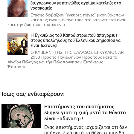
ζευγαρωνουν με κτηνώδες αγρίμια κατέληξε στο
νοσοκομείο
Επισης διαβαζουν "έγκυρες πήγες" μισάνθρωπων
και οπως ειναι η εικονα τους στο ιντερνετ ετσι ειναι
και στην ζωη τους, τουτεστιν ο...
Ἡ Ἐγκύκλιος τοῦ Καποδίστρια ποὺ ἀπαγόρευε
στοὺς ὑπαλλήλους τοῦ Ἑλληνικοῦ Δημοσίου νὰ
εἶναι Τέκτονες!
Ο ΚΥΒΕΡΝΗΤΗΣ ΤΗΣ ΕΛΛΑΔΟΣ ΕΓΚΥΚΛΙΟΣ ΑΡ.
2953 Πρὸς τὸ Πανελλήνιον Πρὸς τοὺς κατὰ τὸ
Αἰγαῖον Πέλαγος καὶ τὴν Πελοπόννησον Ἐκτάκτους
Ἐπιτρόπο...