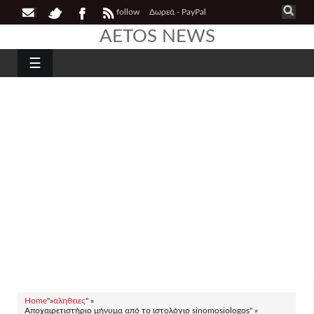
follow
Δωρεά - PayPal
AETOS NEWS
☰
Home
"»
αληθειες
" »
Αποχαιρετιστήριο μήνυμα από το ιστολόγιο sinomosiologos" »