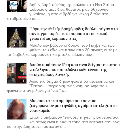
Δηθεν βαρύ πένθος προκάλεσε στα Νέα Στύρα
Ευβοίας ο αιφνίδιος θάνατος μιας 56χρονης
γυναίκας, η οποία βρέθηκε νεκρή δίπλα στο
σταθμευμένο αυ...
Πάρα την «θεϊκή» βροχή ορδες δούλοι πήγαν στο
σύνταγμα παρέα με τα παράσιτα του κακού
γνωστοί ως κομμουνιστες
Μυαλο δεν βαζουν οι δουλοι του Γιαχβε και των
φυλων του εδω και πανω απο 20 αιωνες ουτε με
τα διαβολικα κομμουνιστικα μπολια εβαλαν μαλ...
Ακούστε κάποιον Γάκη που ειναι δείγμα του μέσου
νεοέλληνα που ισοπεδώνει κάθε έννοια της
στοιχειώδους λογικής
Αλλο ενα δειγμα δηδεν φωστηρα νεοελληνα και
"Γιατρου " περιορισμενης νοημοσυνης που
φαινεται οταν μιλανε για "ναζι" κ...
Μια απο τα εκατομμύρια που πανε και
ζευγαρωνουν με κτηνώδες αγρίμια κατέληξε στο
νοσοκομείο
Επισης διαβαζουν "έγκυρες πήγες" μισάνθρωπων
και οπως ειναι η εικονα τους στο ιντερνετ ετσι ειναι
και στην ζωη τους, τουτεστιν ο...