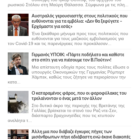
ρωσικού Στόλου στη Μαύρη Θάλασσα. Σύμφωνα με τις πλη...
Αυστραλός γερουσιαστής στους πολιτικούς που
ευθύνονται για τα εμβόλια: «Δεν θα ξεφύγετε –
Ερχόμαστε για εσάς»
Ένα ξεκάθαρο μήνυμα προς τους πολιτικούς που
ευθύνονται για τους μαζικούς εμβολιασμούς για
τον Covid-19 και τις παρενέργειες που προκάλεσαν...
Γερμανός ΥΠΟΙΚ: «Πάρτε ποδήλατο και καθίστε
στο σπίτι για να πιέσουμε τον Β.Πούτιν»!
Μια απίστευτη οδηγία προς τους πολίτες έδωσε ο
υπουργός Οικονομικών της Γερμανίας Ρόμπερτ
Χάμπεκ, καθώς τους ζήτησε να περιορίσουν την
κατα...
Ο καταραμένος φάρος, που οι φαροφύλακες του
τρελαίνονταν ο ένας μετά τον άλλον
Στο δυτικό άκρο της περιοχής της Βρετάνης της
Γαλλίας βρίσκεται το στενό του Ραζ-ντε-Σεν,
διάσπαρτο βραχονησίδες που τις κτυπούν
ανελέητα τ...
Άλλη μια που διάβαζε έγκυρες πήγες των
μισάνθρωπων πήγε αδιάβαστη ενώ έκανε διακοπές