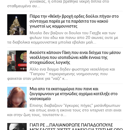
γυναίκας, η οποία βρέθηκε νεκρή δίπλα στο
σταθμευμένο αυ...
Πάρα την «θεϊκή» βροχή ορδες δούλοι πήγαν στο
σύνταγμα παρέα με τα παράσιτα του κακού
γνωστοί ως κομμουνιστες
Μυαλο δεν βαζουν οι δουλοι του Γιαχβε και των
φυλων του εδω και πανω απο 20 αιωνες ουτε με
τα διαβολικα κομμουνιστικα μπολια εβαλαν μαλ...
Ακούστε κάποιον Γάκη που ειναι δείγμα του μέσου
νεοέλληνα που ισοπεδώνει κάθε έννοια της
στοιχειώδους λογικής
Αλλο ενα δειγμα δηδεν φωστηρα νεοελληνα και
"Γιατρου " περιορισμενης νοημοσυνης που
φαινεται οταν μιλανε για "ναζι" κ...
Μια απο τα εκατομμύρια που πανε και
ζευγαρωνουν με κτηνώδες αγρίμια κατέληξε στο
νοσοκομείο
Επισης διαβαζουν "έγκυρες πήγες" μισάνθρωπων
και οπως ειναι η εικονα τους στο ιντερνετ ετσι ειναι
και στην ζωη τους, τουτεστιν ο...
ΓΙΑΤΙ ΡΕ ....ΠΑΛΙΑΝΘΡΩΠΕ ΠΑΠΑΔΟΠΟΥΛΕ