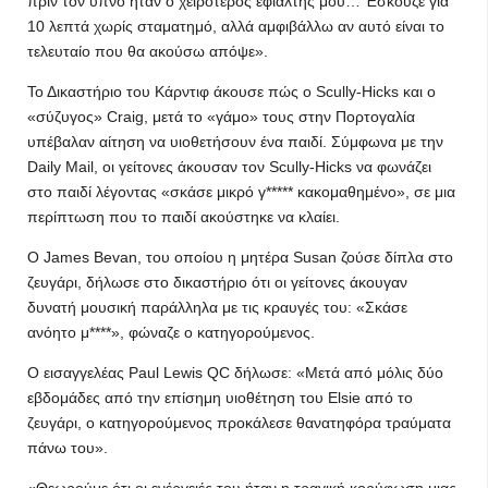
πριν τον ύπνο ήταν ο χειρότερος εφιάλτης μου… Έσκουζε για
10 λεπτά χωρίς σταματημό, αλλά αμφιβάλλω αν αυτό είναι το
τελευταίο που θα ακούσω απόψε».
Το Δικαστήριο του Κάρντιφ άκουσε πώς ο Scully-Hicks και ο
«σύζυγος» Craig, μετά το «γάμο» τους στην Πορτογαλία
υπέβαλαν αίτηση να υιοθετήσουν ένα παιδί. Σύμφωνα με την
Daily Mail, οι γείτονες άκουσαν τον Scully-Hicks να φωνάζει
στο παιδί λέγοντας «σκάσε μικρό γ***** κακομαθημένο», σε μια
περίπτωση που το παιδί ακούστηκε να κλαίει.
Ο James Bevan, του οποίου η μητέρα Susan ζούσε δίπλα στο
ζευγάρι, δήλωσε στο δικαστήριο ότι οι γείτονες άκουγαν
δυνατή μουσική παράλληλα με τις κραυγές του: «Σκάσε
ανόητο μ****», φώναζε ο κατηγορούμενος.
Ο εισαγγελέας Paul Lewis QC δήλωσε: «Μετά από μόλις δύο
εβδομάδες από την επίσημη υιοθέτηση του Elsie από το
ζευγάρι, ο κατηγορούμενος προκάλεσε θανατηφόρα τραύματα
πάνω του».