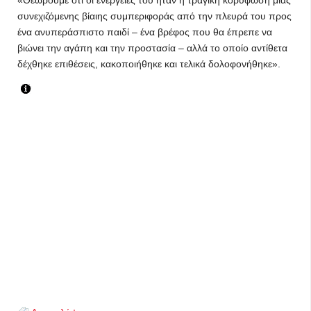
«Θεωρούμε ότι οι ενέργειές του ήταν η τραγική κορύφωση μιας
συνεχιζόμενης βίαιης συμπεριφοράς από την πλευρά του προς
ένα ανυπεράσπιστο παιδί – ένα βρέφος που θα έπρεπε να
βιώνει την αγάπη και την προστασία – αλλά το οποίο αντίθετα
δέχθηκε επιθέσεις, κακοποιήθηκε και τελικά δολοφονήθηκε».