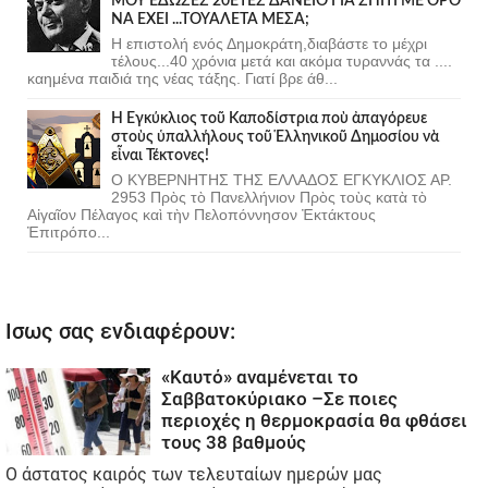
ΜΟΥ ΕΔΩΣΕΣ 20ΕΤΕΣ ΔΑΝΕΙΟ ΓΙΑ ΣΠΙΤΙ ΜΕ ΟΡΟ
ΝΑ ΕΧΕΙ ...ΤΟΥΑΛΕΤΑ ΜΕΣΑ;
Η επιστολή ενός Δημοκράτη,διαβάστε το μέχρι
τέλους...40 χρόνια μετά και ακόμα τυραννάς τα ....
καημένα παιδιά της νέας τάξης. Γιατί βρε άθ...
Ἡ Ἐγκύκλιος τοῦ Καποδίστρια ποὺ ἀπαγόρευε
στοὺς ὑπαλλήλους τοῦ Ἑλληνικοῦ Δημοσίου νὰ
εἶναι Τέκτονες!
Ο ΚΥΒΕΡΝΗΤΗΣ ΤΗΣ ΕΛΛΑΔΟΣ ΕΓΚΥΚΛΙΟΣ ΑΡ.
2953 Πρὸς τὸ Πανελλήνιον Πρὸς τοὺς κατὰ τὸ
Αἰγαῖον Πέλαγος καὶ τὴν Πελοπόννησον Ἐκτάκτους
Ἐπιτρόπο...