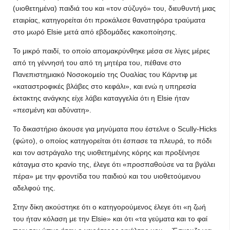
(υιοθετημένα) παιδιά του και «τον σύζυγό» του, διευθυντή μιας
εταιρίας, κατηγορείται ότι προκάλεσε θανατηφόρα τραύματα
στο μωρό Elsie μετά από εβδομάδες κακοποίησης.
Το μικρό παιδί, το οποίο απομακρύνθηκε μέσα σε λίγες μέρες
από τη γέννησή του από τη μητέρα του, πέθανε στο
Πανεπιστημιακό Νοσοκομείο της Ουαλίας του Κάρντιφ με
«καταστροφικές βλάβες στο κεφάλι», και ενώ η υπηρεσία
έκτακτης ανάγκης είχε λάβει καταγγελία ότι η Elsie ήταν
«πεσμένη και αδύνατη».
Το δικαστήριο άκουσε για μηνύματα που έστελνε ο Scully-Hicks
(φώτο), ο οποίος κατηγορείται ότι έσπασε τα πλευρά, το πόδι
και τον αστράγαλο της υιοθετημένης κόρης και προξένησε
κάταγμα στο κρανίο της, έλεγε ότι «προσπαθούσε να τα βγάλει
πέρα» με την φροντίδα του παιδιού και του υιοθετούμενου
αδελφού της.
Στην δίκη ακούστηκε ότι ο κατηγορούμενος έλεγε ότι «η ζωή
του ήταν κόλαση με την Elsie» και ότι «τα γεύματα και το φαί