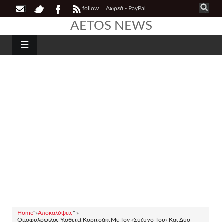
follow
Δωρεά - PayPal
AETOS NEWS
☰
Home
"»
Αποκαλύψεις
" »
Ομοφυλόφιλος Υιοθετεί Κοριτσάκι Με Τον «Σύζυγό Του» Και Δύο