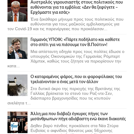
Αυστραλός γερουσιαστής στους πολιτικούς που
ευθύνονται για τα εμβόλια: «Δεν θα ξεφύγετε –
Ερχόμαστε για εσάς»
Ένα ξεκάθαρο μήνυμα προς τους πολιτικούς που
ευθύνονται για τους μαζικούς εμβολιασμούς για
τον Covid-19 και τις παρενέργειες που προκάλεσαν...
Γερμανός ΥΠΟΙΚ: «Πάρτε ποδήλατο και καθίστε
στο σπίτι για να πιέσουμε τον Β.Πούτιν»!
Μια απίστευτη οδηγία προς τους πολίτες έδωσε ο
υπουργός Οικονομικών της Γερμανίας Ρόμπερτ
Χάμπεκ, καθώς τους ζήτησε να περιορίσουν την
κατα...
Ο καταραμένος φάρος, που οι φαροφύλακες του
τρελαίνονταν ο ένας μετά τον άλλον
Στο δυτικό άκρο της περιοχής της Βρετάνης της
Γαλλίας βρίσκεται το στενό του Ραζ-ντε-Σεν,
διάσπαρτο βραχονησίδες που τις κτυπούν
ανελέητα τ...
Άλλη μια που διάβαζε έγκυρες πήγες των
μισάνθρωπων πήγε αδιάβαστη ενώ έκανε διακοπές
Δηθεν βαρύ πένθος προκάλεσε στα Νέα Στύρα
Ευβοίας ο αιφνίδιος θάνατος μιας 56χρονης