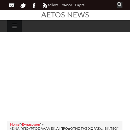
follow
Δωρεά - PayPal
AETOS NEWS
☰
Home
"»
Ενημέρωση
" »
«ΕΙΝΑΙ ΥΠΟΥΡΓΟΣ ΑΛΛΑ ΕΙΝΑΙ ΠΡΟΔΟΤΗΣ ΤΗΣ ΧΩΡΑΣ»... ΒΙΝΤΕΟ"