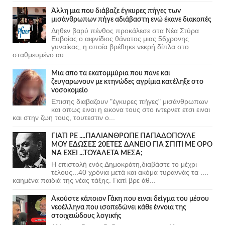
Άλλη μια που διάβαζε έγκυρες πήγες των
μισάνθρωπων πήγε αδιάβαστη ενώ έκανε διακοπές
Δηθεν βαρύ πένθος προκάλεσε στα Νέα Στύρα
Ευβοίας ο αιφνίδιος θάνατος μιας 56χρονης
γυναίκας, η οποία βρέθηκε νεκρή δίπλα στο
σταθμευμένο αυ...
Μια απο τα εκατομμύρια που πανε και
ζευγαρωνουν με κτηνώδες αγρίμια κατέληξε στο
νοσοκομείο
Επισης διαβαζουν "έγκυρες πήγες" μισάνθρωπων
και οπως ειναι η εικονα τους στο ιντερνετ ετσι ειναι
και στην ζωη τους, τουτεστιν ο...
ΓΙΑΤΙ ΡΕ ....ΠΑΛΙΑΝΘΡΩΠΕ ΠΑΠΑΔΟΠΟΥΛΕ
ΜΟΥ ΕΔΩΣΕΣ 20ΕΤΕΣ ΔΑΝΕΙΟ ΓΙΑ ΣΠΙΤΙ ΜΕ ΟΡΟ
ΝΑ ΕΧΕΙ ...ΤΟΥΑΛΕΤΑ ΜΕΣΑ;
Η επιστολή ενός Δημοκράτη,διαβάστε το μέχρι
τέλους...40 χρόνια μετά και ακόμα τυραννάς τα ....
καημένα παιδιά της νέας τάξης. Γιατί βρε άθ...
Ακούστε κάποιον Γάκη που ειναι δείγμα του μέσου
νεοέλληνα που ισοπεδώνει κάθε έννοια της
στοιχειώδους λογικής