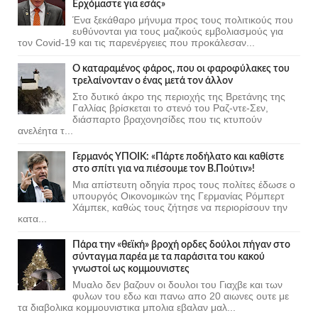
Ερχόμαστε για εσάς»
Ένα ξεκάθαρο μήνυμα προς τους πολιτικούς που
ευθύνονται για τους μαζικούς εμβολιασμούς για
τον Covid-19 και τις παρενέργειες που προκάλεσαν...
Ο καταραμένος φάρος, που οι φαροφύλακες του
τρελαίνονταν ο ένας μετά τον άλλον
Στο δυτικό άκρο της περιοχής της Βρετάνης της
Γαλλίας βρίσκεται το στενό του Ραζ-ντε-Σεν,
διάσπαρτο βραχονησίδες που τις κτυπούν
ανελέητα τ...
Γερμανός ΥΠΟΙΚ: «Πάρτε ποδήλατο και καθίστε
στο σπίτι για να πιέσουμε τον Β.Πούτιν»!
Μια απίστευτη οδηγία προς τους πολίτες έδωσε ο
υπουργός Οικονομικών της Γερμανίας Ρόμπερτ
Χάμπεκ, καθώς τους ζήτησε να περιορίσουν την
κατα...
Πάρα την «θεϊκή» βροχή ορδες δούλοι πήγαν στο
σύνταγμα παρέα με τα παράσιτα του κακού
γνωστοί ως κομμουνιστες
Μυαλο δεν βαζουν οι δουλοι του Γιαχβε και των
φυλων του εδω και πανω απο 20 αιωνες ουτε με
τα διαβολικα κομμουνιστικα μπολια εβαλαν μαλ...