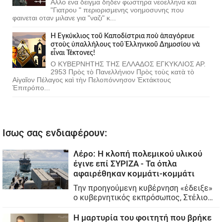
Αλλο ενα δειγμα δηδεν φωστηρα νεοελληνα και
"Γιατρου " περιορισμενης νοημοσυνης που
φαινεται οταν μιλανε για "ναζι" κ...
Ἡ Ἐγκύκλιος τοῦ Καποδίστρια ποὺ ἀπαγόρευε
στοὺς ὑπαλλήλους τοῦ Ἑλληνικοῦ Δημοσίου νὰ
εἶναι Τέκτονες!
Ο ΚΥΒΕΡΝΗΤΗΣ ΤΗΣ ΕΛΛΑΔΟΣ ΕΓΚΥΚΛΙΟΣ ΑΡ.
2953 Πρὸς τὸ Πανελλήνιον Πρὸς τοὺς κατὰ τὸ
Αἰγαῖον Πέλαγος καὶ τὴν Πελοπόννησον Ἐκτάκτους
Ἐπιτρόπο...