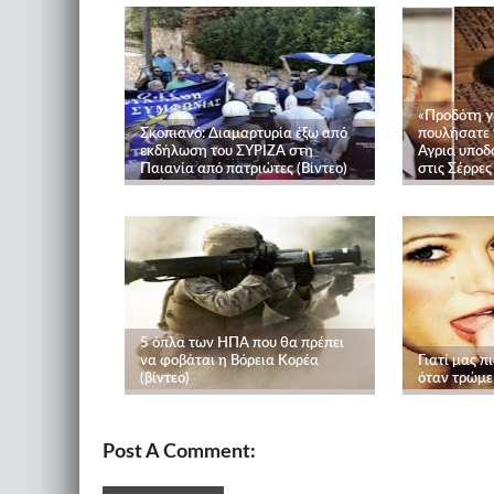
«Προδότη γ
Σκοπιανό: Διαμαρτυρία έξω από
πουλήσατε 
εκδήλωση του ΣΥΡΙΖΑ στη
Αγρια υποδ
Παιανία από πατριώτες (Βίντεο)
στις Σέρρες 
5 όπλα των ΗΠΑ που θα πρέπει
να φοβάται η Βόρεια Κορέα
Γιατί μας π
(βίντεο)
όταν τρώμε
Post A Comment: