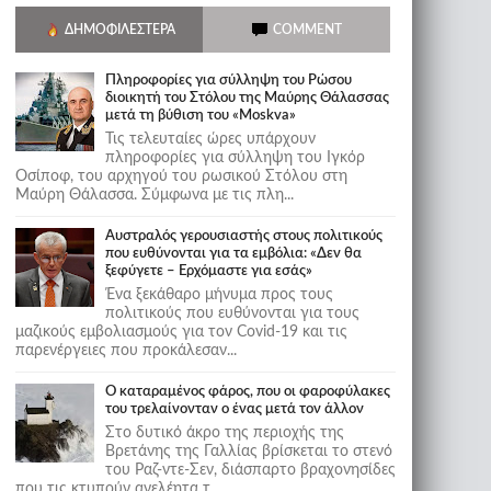
ΔΗΜΟΦΙΛΈΣΤΕΡΑ
COMMENT
Πληροφορίες για σύλληψη του Ρώσου
διοικητή του Στόλου της Mαύρης Θάλασσας
μετά τη βύθιση του «Moskva»
Τις τελευταίες ώρες υπάρχουν
πληροφορίες για σύλληψη του Ιγκόρ
Οσίποφ, του αρχηγού του ρωσικού Στόλου στη
Μαύρη Θάλασσα. Σύμφωνα με τις πλη...
Αυστραλός γερουσιαστής στους πολιτικούς
που ευθύνονται για τα εμβόλια: «Δεν θα
ξεφύγετε – Ερχόμαστε για εσάς»
Ένα ξεκάθαρο μήνυμα προς τους
πολιτικούς που ευθύνονται για τους
μαζικούς εμβολιασμούς για τον Covid-19 και τις
παρενέργειες που προκάλεσαν...
Ο καταραμένος φάρος, που οι φαροφύλακες
του τρελαίνονταν ο ένας μετά τον άλλον
Στο δυτικό άκρο της περιοχής της
Βρετάνης της Γαλλίας βρίσκεται το στενό
του Ραζ-ντε-Σεν, διάσπαρτο βραχονησίδες
που τις κτυπούν ανελέητα τ...