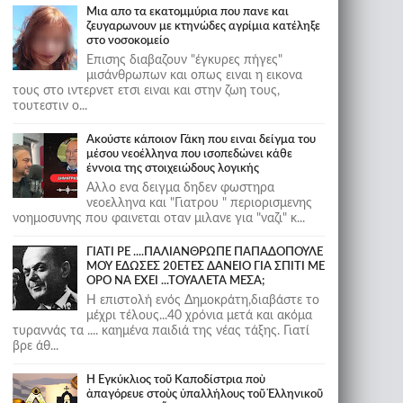
Μια απο τα εκατομμύρια που πανε και
ζευγαρωνουν με κτηνώδες αγρίμια κατέληξε
στο νοσοκομείο
Επισης διαβαζουν "έγκυρες πήγες"
μισάνθρωπων και οπως ειναι η εικονα
τους στο ιντερνετ ετσι ειναι και στην ζωη τους,
τουτεστιν ο...
Ακούστε κάποιον Γάκη που ειναι δείγμα του
μέσου νεοέλληνα που ισοπεδώνει κάθε
έννοια της στοιχειώδους λογικής
Αλλο ενα δειγμα δηδεν φωστηρα
νεοελληνα και "Γιατρου " περιορισμενης
νοημοσυνης που φαινεται οταν μιλανε για "ναζι" κ...
ΓΙΑΤΙ ΡΕ ....ΠΑΛΙΑΝΘΡΩΠΕ ΠΑΠΑΔΟΠΟΥΛΕ
ΜΟΥ ΕΔΩΣΕΣ 20ΕΤΕΣ ΔΑΝΕΙΟ ΓΙΑ ΣΠΙΤΙ ΜΕ
ΟΡΟ ΝΑ ΕΧΕΙ ...ΤΟΥΑΛΕΤΑ ΜΕΣΑ;
Η επιστολή ενός Δημοκράτη,διαβάστε το
μέχρι τέλους...40 χρόνια μετά και ακόμα
τυραννάς τα .... καημένα παιδιά της νέας τάξης. Γιατί
βρε άθ...
Ἡ Ἐγκύκλιος τοῦ Καποδίστρια ποὺ
ἀπαγόρευε στοὺς ὑπαλλήλους τοῦ Ἑλληνικοῦ