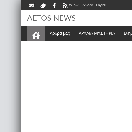
follow
Δωρεά - PayPal
AETOS NEWS
Άρθρα μας
ΑΡΧΑΙΑ ΜΥΣΤΗΡΙΑ
Ενη