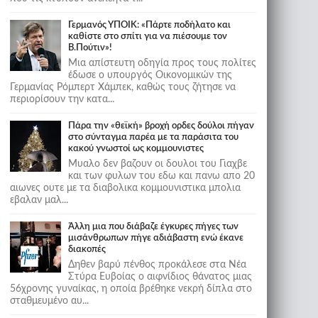
Γερμανός ΥΠΟΙΚ: «Πάρτε ποδήλατο και
καθίστε στο σπίτι για να πιέσουμε τον
Β.Πούτιν»!
Μια απίστευτη οδηγία προς τους πολίτες
έδωσε ο υπουργός Οικονομικών της
Γερμανίας Ρόμπερτ Χάμπεκ, καθώς τους ζήτησε να
περιορίσουν την κατα...
Πάρα την «θεϊκή» βροχή ορδες δούλοι πήγαν
στο σύνταγμα παρέα με τα παράσιτα του
κακού γνωστοί ως κομμουνιστες
Μυαλο δεν βαζουν οι δουλοι του Γιαχβε
και των φυλων του εδω και πανω απο 20
αιωνες ουτε με τα διαβολικα κομμουνιστικα μπολια
εβαλαν μαλ...
Άλλη μια που διάβαζε έγκυρες πήγες των
μισάνθρωπων πήγε αδιάβαστη ενώ έκανε
διακοπές
Δηθεν βαρύ πένθος προκάλεσε στα Νέα
Στύρα Ευβοίας ο αιφνίδιος θάνατος μιας
56χρονης γυναίκας, η οποία βρέθηκε νεκρή δίπλα στο
σταθμευμένο αυ...