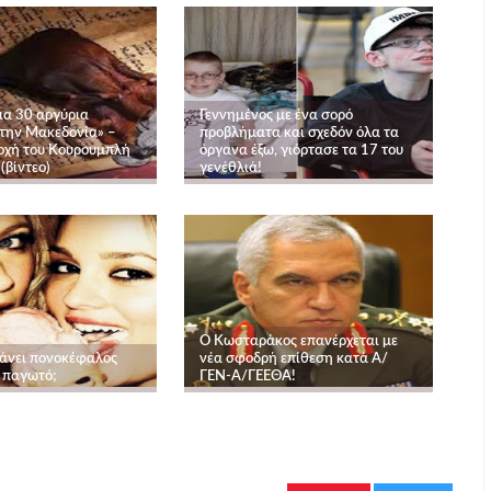
ια 30 αργύρια
Γεννημένος με ένα σορό
την Μακεδονία» –
προβλήματα και σχεδόν όλα τα
οχή του Κουρουμπλή
όργανα έξω, γιόρτασε τα 17 του
(βίντεο)
γενέθλιά!
Ο Κωσταράκος επανέρχεται με
ιάνει πονοκέφαλος
νέα σφοδρή επίθεση κατά Α/
 παγωτό;
ΓΕΝ-Α/ΓΕΕΘΑ!