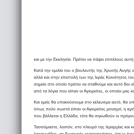
και με την Εκκλησία. Πρέπει να πάψει επιτέλους αυτή
Κατά την ομιλία του ο βουλευτής της Χρυσής Αυγής
αλλά και στην επιστολή των της Ιεράς Κοινότητος το
σημείο στο οποίο πρέπει να σταθούμε και αυτό δεν εί
από τα λόγια που είπαν οι Αγιορείτες, οι οποίοι μας 
Και εμείς θα υπακούσουμε στο κέλευσμα αυτό, θα υπ
όπως πολύ σωστά είπαν οι Αγιορείτες μοναχοί, η ιερ
που βάλλεται η Ελλάδα, τότε θα σηκωθούν οι πρόγον
Τασσόμαστε, λοιπόν, στο πλευρό της Ιεραρχίας και 
λαοσυνάξεις, σε δυναμικές κινητοποιήσεις, όπως έγι