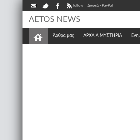
follow
Δωρεά - PayPal
AETOS NEWS
Άρθρα μας
ΑΡΧΑΙΑ ΜΥΣΤΗΡΙΑ
Ενη