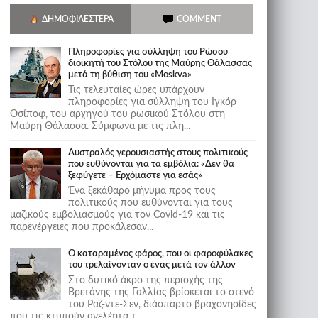
ΔΗΜΟΦΙΛΈΣΤΕΡΑ
COMMENT
Πληροφορίες για σύλληψη του Ρώσου
διοικητή του Στόλου της Mαύρης Θάλασσας
μετά τη βύθιση του «Moskva»
Τις τελευταίες ώρες υπάρχουν
πληροφορίες για σύλληψη του Ιγκόρ
Οσίποφ, του αρχηγού του ρωσικού Στόλου στη
Μαύρη Θάλασσα. Σύμφωνα με τις πλη...
Αυστραλός γερουσιαστής στους πολιτικούς
που ευθύνονται για τα εμβόλια: «Δεν θα
ξεφύγετε – Ερχόμαστε για εσάς»
Ένα ξεκάθαρο μήνυμα προς τους
πολιτικούς που ευθύνονται για τους
μαζικούς εμβολιασμούς για τον Covid-19 και τις
παρενέργειες που προκάλεσαν...
Ο καταραμένος φάρος, που οι φαροφύλακες
του τρελαίνονταν ο ένας μετά τον άλλον
Στο δυτικό άκρο της περιοχής της
Βρετάνης της Γαλλίας βρίσκεται το στενό
του Ραζ-ντε-Σεν, διάσπαρτο βραχονησίδες
που τις κτυπούν ανελέητα τ...