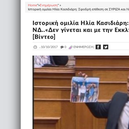
Home
"»
Ενημέρωση
" »
Ιστορική ομιλία Ηλία Κασιδιάρη: Σφοδρή επίθεση σε ΣΥΡΙΖΑ και ΝΔ
Ιστορική ομιλία Ηλία Κασιδιάρη
ΝΔ..«Δεν γίνεται και με την Εκκ
[Βίντεο]
..
10/10/2017
_
0
ΕΝΗΜΈΡΩΣΗ,