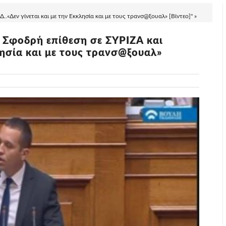
..«Δεν γίνεται και με την Εκκλησία και με τους τρανσ@ξουαλ» [Βίντεο]" »
: Σφοδρή επίθεση σε ΣΥΡΙΖΑ και
λησία και με τους τρανσ@ξουαλ»