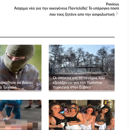
Previous
Άσχημα νέα για την οικογένεια Παντελίδη! Το υπέρογκο ποσό
που τους ζητάνε απο την ασφαλιστική
Οι ύποπτοι και τα σενάρια που
σπάθησε να βιάσει
εξετάζονται για την τεράστια
α Τρίκαλα
πυρκαγιά στην Εύβοια