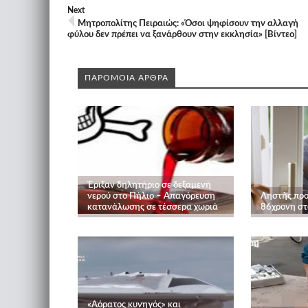
Next
Μητροπολίτης Πειραιώς: «Όσοι ψηφίσουν την αλλαγή
φύλου δεν πρέπει να ξανάρθουν στην εκκλησία» [Βίντεο]
ΠΑΡΟΜΟΙΑ ΑΡΘΡΑ
Έριξαν δηλητήριο σε δεξαμενή
νερού στο Πήλιο – Απαγόρευση
Ληστής προ
κατανάλωσης σε τέσσερα χωριά
86χρονη στ
«Aόρατος κυνηγός» και