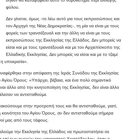
δήθεν θα καταψηφίσει αυτό το νομοθέτημα περί αλλαγής
φύλου.
Δεν γίνεται, όμως -το λέω αυτό για τους εκπροσώπους και
τον Αρχηγό της Νέας Δημοκρατίας-, τη μία να είναι με τους
φορείς των τρανσέξουαλ και την άλλη να είναι με τους
εκπροσώπους της Εκκλησίας της Ελλάδος. Δεν μπορείς να
είσαι και με τους τρανσέξουαλ και με τον Αρχιεπίσκοπο της
Eλλαδικής Εκκλησίας. Δεν μπορείς να είσαι και με το τζαμί
 η υποκρισία».
 αναφέρθηκε στην απόφαση της Ιεράς Συνόδου της Εκκλησίας
υ Αγίου Όρους: «Υπάρχει, βέβαια, και ένα πολύ σημαντικό
ναι άλλο από την κινητοποίηση της Εκκλησίας, δεν είναι άλλο
κάλεσαν να αντισταθούμε.
ακούσουμε στην προτροπή τους και θα αντισταθούμε, γιατί,
ή κοινότητα του Αγίου Όρους, αν δεν αντισταθούμε σήμερα
οί μας από τους τάφους.
καλούμε την Εκκλησία της Ελλάδος να πρωτοστατήσει σε
νε επί των ημερών του μακαριστού Χριστόδουλου, όταν ο