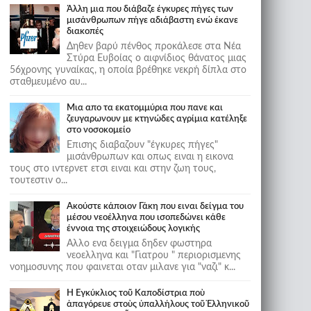
Άλλη μια που διάβαζε έγκυρες πήγες των
μισάνθρωπων πήγε αδιάβαστη ενώ έκανε
διακοπές
Δηθεν βαρύ πένθος προκάλεσε στα Νέα
Στύρα Ευβοίας ο αιφνίδιος θάνατος μιας
56χρονης γυναίκας, η οποία βρέθηκε νεκρή δίπλα στο
σταθμευμένο αυ...
Μια απο τα εκατομμύρια που πανε και
ζευγαρωνουν με κτηνώδες αγρίμια κατέληξε
στο νοσοκομείο
Επισης διαβαζουν "έγκυρες πήγες"
μισάνθρωπων και οπως ειναι η εικονα
τους στο ιντερνετ ετσι ειναι και στην ζωη τους,
τουτεστιν ο...
Ακούστε κάποιον Γάκη που ειναι δείγμα του
μέσου νεοέλληνα που ισοπεδώνει κάθε
έννοια της στοιχειώδους λογικής
Αλλο ενα δειγμα δηδεν φωστηρα
νεοελληνα και "Γιατρου " περιορισμενης
νοημοσυνης που φαινεται οταν μιλανε για "ναζι" κ...
Ἡ Ἐγκύκλιος τοῦ Καποδίστρια ποὺ
ἀπαγόρευε στοὺς ὑπαλλήλους τοῦ Ἑλληνικοῦ