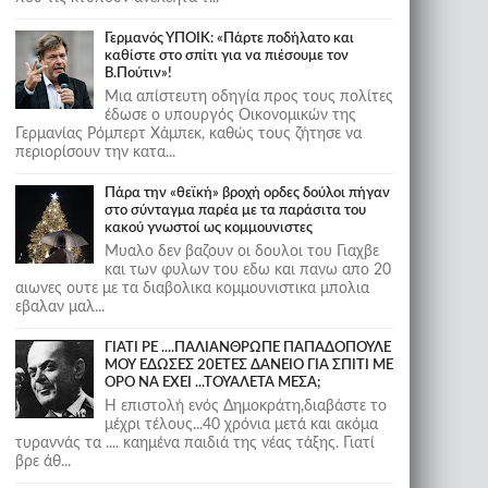
Γερμανός ΥΠΟΙΚ: «Πάρτε ποδήλατο και
καθίστε στο σπίτι για να πιέσουμε τον
Β.Πούτιν»!
Μια απίστευτη οδηγία προς τους πολίτες
έδωσε ο υπουργός Οικονομικών της
Γερμανίας Ρόμπερτ Χάμπεκ, καθώς τους ζήτησε να
περιορίσουν την κατα...
Πάρα την «θεϊκή» βροχή ορδες δούλοι πήγαν
στο σύνταγμα παρέα με τα παράσιτα του
κακού γνωστοί ως κομμουνιστες
Μυαλο δεν βαζουν οι δουλοι του Γιαχβε
και των φυλων του εδω και πανω απο 20
αιωνες ουτε με τα διαβολικα κομμουνιστικα μπολια
εβαλαν μαλ...
ΓΙΑΤΙ ΡΕ ....ΠΑΛΙΑΝΘΡΩΠΕ ΠΑΠΑΔΟΠΟΥΛΕ
ΜΟΥ ΕΔΩΣΕΣ 20ΕΤΕΣ ΔΑΝΕΙΟ ΓΙΑ ΣΠΙΤΙ ΜΕ
ΟΡΟ ΝΑ ΕΧΕΙ ...ΤΟΥΑΛΕΤΑ ΜΕΣΑ;
Η επιστολή ενός Δημοκράτη,διαβάστε το
μέχρι τέλους...40 χρόνια μετά και ακόμα
τυραννάς τα .... καημένα παιδιά της νέας τάξης. Γιατί
βρε άθ...