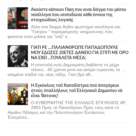
Ακούστε κάποιον Γάκη που ειναι δείγμα του μέσου
νεοέλληνα που ισοπεδώνει κάθε έννοια της
στοιχειώδους λογικής
Αλλο ενα δειγμα δηδεν φωστηρα νεοελληνα και
"Γιατρου " περιορισμενης νοημοσυνης που
φαινεται οταν μιλανε για "ναζι" κ...
ΓΙΑΤΙ ΡΕ ....ΠΑΛΙΑΝΘΡΩΠΕ ΠΑΠΑΔΟΠΟΥΛΕ
ΜΟΥ ΕΔΩΣΕΣ 20ΕΤΕΣ ΔΑΝΕΙΟ ΓΙΑ ΣΠΙΤΙ ΜΕ ΟΡΟ
ΝΑ ΕΧΕΙ ...ΤΟΥΑΛΕΤΑ ΜΕΣΑ;
Η επιστολή ενός Δημοκράτη,διαβάστε το μέχρι
τέλους...40 χρόνια μετά και ακόμα τυραννάς τα ....
καημένα παιδιά της νέας τάξης. Γιατί βρε άθ...
Ἡ Ἐγκύκλιος τοῦ Καποδίστρια ποὺ ἀπαγόρευε
στοὺς ὑπαλλήλους τοῦ Ἑλληνικοῦ Δημοσίου νὰ
εἶναι Τέκτονες!
Ο ΚΥΒΕΡΝΗΤΗΣ ΤΗΣ ΕΛΛΑΔΟΣ ΕΓΚΥΚΛΙΟΣ ΑΡ.
2953 Πρὸς τὸ Πανελλήνιον Πρὸς τοὺς κατὰ τὸ
Αἰγαῖον Πέλαγος καὶ τὴν Πελοπόννησον Ἐκτάκτους
Ἐπιτρόπο...