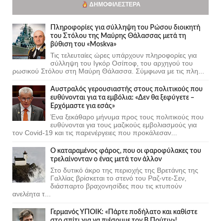
ΔΗΜΟΦΙΛΈΣΤΕΡΑ
Πληροφορίες για σύλληψη του Ρώσου διοικητή
του Στόλου της Mαύρης Θάλασσας μετά τη
βύθιση του «Moskva»
Τις τελευταίες ώρες υπάρχουν πληροφορίες για
σύλληψη του Ιγκόρ Οσίποφ, του αρχηγού του
ρωσικού Στόλου στη Μαύρη Θάλασσα. Σύμφωνα με τις πλη...
Αυστραλός γερουσιαστής στους πολιτικούς που
ευθύνονται για τα εμβόλια: «Δεν θα ξεφύγετε –
Ερχόμαστε για εσάς»
Ένα ξεκάθαρο μήνυμα προς τους πολιτικούς που
ευθύνονται για τους μαζικούς εμβολιασμούς για
τον Covid-19 και τις παρενέργειες που προκάλεσαν...
Ο καταραμένος φάρος, που οι φαροφύλακες του
τρελαίνονταν ο ένας μετά τον άλλον
Στο δυτικό άκρο της περιοχής της Βρετάνης της
Γαλλίας βρίσκεται το στενό του Ραζ-ντε-Σεν,
διάσπαρτο βραχονησίδες που τις κτυπούν
ανελέητα τ...
Γερμανός ΥΠΟΙΚ: «Πάρτε ποδήλατο και καθίστε
στο σπίτι για να πιέσουμε τον Β.Πούτιν»!