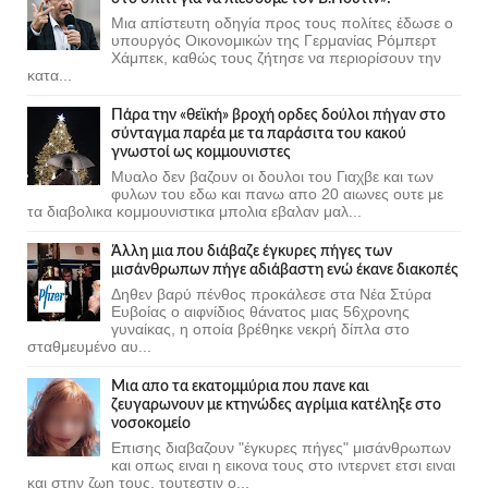
Μια απίστευτη οδηγία προς τους πολίτες έδωσε ο
υπουργός Οικονομικών της Γερμανίας Ρόμπερτ
Χάμπεκ, καθώς τους ζήτησε να περιορίσουν την
κατα...
Πάρα την «θεϊκή» βροχή ορδες δούλοι πήγαν στο
σύνταγμα παρέα με τα παράσιτα του κακού
γνωστοί ως κομμουνιστες
Μυαλο δεν βαζουν οι δουλοι του Γιαχβε και των
φυλων του εδω και πανω απο 20 αιωνες ουτε με
τα διαβολικα κομμουνιστικα μπολια εβαλαν μαλ...
Άλλη μια που διάβαζε έγκυρες πήγες των
μισάνθρωπων πήγε αδιάβαστη ενώ έκανε διακοπές
Δηθεν βαρύ πένθος προκάλεσε στα Νέα Στύρα
Ευβοίας ο αιφνίδιος θάνατος μιας 56χρονης
γυναίκας, η οποία βρέθηκε νεκρή δίπλα στο
σταθμευμένο αυ...
Μια απο τα εκατομμύρια που πανε και
ζευγαρωνουν με κτηνώδες αγρίμια κατέληξε στο
νοσοκομείο
Επισης διαβαζουν "έγκυρες πήγες" μισάνθρωπων
και οπως ειναι η εικονα τους στο ιντερνετ ετσι ειναι
και στην ζωη τους, τουτεστιν ο...