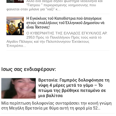
Αλλο ενα δειγμα δηδεν φωστηρα νεοελληνα και
"Γιατρου " περιορισμενης νοημοσυνης που
φαινεται οταν μιλανε για "ναζι" κ...
Ἡ Ἐγκύκλιος τοῦ Καποδίστρια ποὺ ἀπαγόρευε
στοὺς ὑπαλλήλους τοῦ Ἑλληνικοῦ Δημοσίου νὰ
εἶναι Τέκτονες!
Ο ΚΥΒΕΡΝΗΤΗΣ ΤΗΣ ΕΛΛΑΔΟΣ ΕΓΚΥΚΛΙΟΣ ΑΡ.
2953 Πρὸς τὸ Πανελλήνιον Πρὸς τοὺς κατὰ τὸ
Αἰγαῖον Πέλαγος καὶ τὴν Πελοπόννησον Ἐκτάκτους
Ἐπιτρόπο...