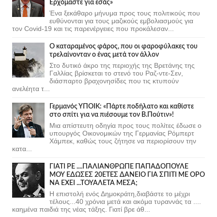
Ερχόμαστε για εσάς»
Ένα ξεκάθαρο μήνυμα προς τους πολιτικούς που
ευθύνονται για τους μαζικούς εμβολιασμούς για
τον Covid-19 και τις παρενέργειες που προκάλεσαν...
Ο καταραμένος φάρος, που οι φαροφύλακες του
τρελαίνονταν ο ένας μετά τον άλλον
Στο δυτικό άκρο της περιοχής της Βρετάνης της
Γαλλίας βρίσκεται το στενό του Ραζ-ντε-Σεν,
διάσπαρτο βραχονησίδες που τις κτυπούν
ανελέητα τ...
Γερμανός ΥΠΟΙΚ: «Πάρτε ποδήλατο και καθίστε
στο σπίτι για να πιέσουμε τον Β.Πούτιν»!
Μια απίστευτη οδηγία προς τους πολίτες έδωσε ο
υπουργός Οικονομικών της Γερμανίας Ρόμπερτ
Χάμπεκ, καθώς τους ζήτησε να περιορίσουν την
κατα...
ΓΙΑΤΙ ΡΕ ....ΠΑΛΙΑΝΘΡΩΠΕ ΠΑΠΑΔΟΠΟΥΛΕ
ΜΟΥ ΕΔΩΣΕΣ 20ΕΤΕΣ ΔΑΝΕΙΟ ΓΙΑ ΣΠΙΤΙ ΜΕ ΟΡΟ
ΝΑ ΕΧΕΙ ...ΤΟΥΑΛΕΤΑ ΜΕΣΑ;
Η επιστολή ενός Δημοκράτη,διαβάστε το μέχρι
τέλους...40 χρόνια μετά και ακόμα τυραννάς τα ....
καημένα παιδιά της νέας τάξης. Γιατί βρε άθ...