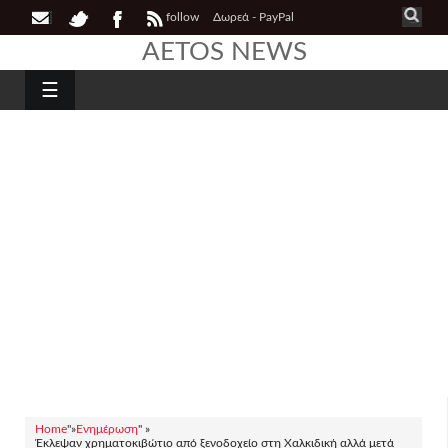
follow
Δωρεά - PayPal
AETOS NEWS
☰
Home
"»
Ενημέρωση
" »
Έκλεψαν χρηματοκιβώτιο από ξενοδοχείο στη Χαλκιδική αλλά μετά