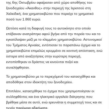
της 6ης Οκτωβρίου αφαίρεσαν από χώρο αποθήκης του
ξενοδοχείου «Άκανθος» στην περιοχή της Ιερισσού στη
Χαλκιδική, ένα χρηματοκιβώτιο που περιείχε το χρηματικό
ποσό των 1.860 ευρώ.
Ωστόσο κατά τη διαφυγή τους το αυτοκίνητο στο οποίο
επέβαιναν ανατράπηκε αφού βγήκε από την πορεία του και το
εγκατέλειψαν μαζί με το κλεμμένο χρηματοκιβώτιο. Αστυνομικοί
του Τμήματος Αρναίας, εντόπισαν το παραπάνω όχημα και το
χρηματοκιβώτιο επιμελώς κρυμμένο σε κοντινή απόσταση, ενώ
ύστερα από αναζητήσεις στην ευρύτερη περιοχή,
εντοπίσθηκαν οι δράστες να κινούνται πεζοί και
συνελήφθησαν.
Το χρηματοκιβώτιο με το περιεχόμενό του κατασχέθηκε και
αποδόθηκε στον ιδιοκτήτη του ξενοδοχείου.
Επιπλέον, κατασχέθηκε το όχημα που χρησιμοποίησαν οι
συλληφθέντες και ένα ηλεκτρικό εργαλείο διάτρησης που
βρέθηκε μέσα σε αυτό, ενώ ερευνάται η συμμετοχή τους και σε
τυχόν παρόμοια αδικήματα.