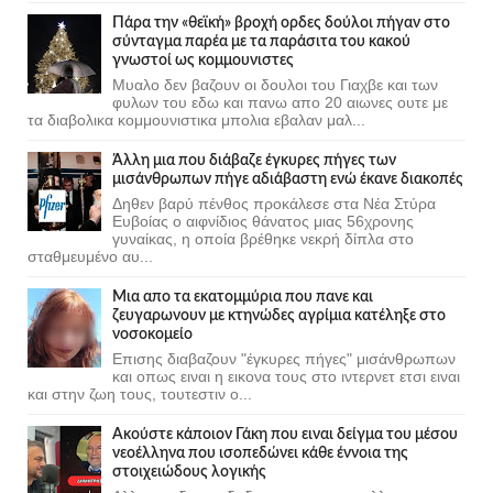
Πάρα την «θεϊκή» βροχή ορδες δούλοι πήγαν στο
σύνταγμα παρέα με τα παράσιτα του κακού
γνωστοί ως κομμουνιστες
Μυαλο δεν βαζουν οι δουλοι του Γιαχβε και των
φυλων του εδω και πανω απο 20 αιωνες ουτε με
τα διαβολικα κομμουνιστικα μπολια εβαλαν μαλ...
Άλλη μια που διάβαζε έγκυρες πήγες των
μισάνθρωπων πήγε αδιάβαστη ενώ έκανε διακοπές
Δηθεν βαρύ πένθος προκάλεσε στα Νέα Στύρα
Ευβοίας ο αιφνίδιος θάνατος μιας 56χρονης
γυναίκας, η οποία βρέθηκε νεκρή δίπλα στο
σταθμευμένο αυ...
Μια απο τα εκατομμύρια που πανε και
ζευγαρωνουν με κτηνώδες αγρίμια κατέληξε στο
νοσοκομείο
Επισης διαβαζουν "έγκυρες πήγες" μισάνθρωπων
και οπως ειναι η εικονα τους στο ιντερνετ ετσι ειναι
και στην ζωη τους, τουτεστιν ο...
Ακούστε κάποιον Γάκη που ειναι δείγμα του μέσου
νεοέλληνα που ισοπεδώνει κάθε έννοια της
στοιχειώδους λογικής