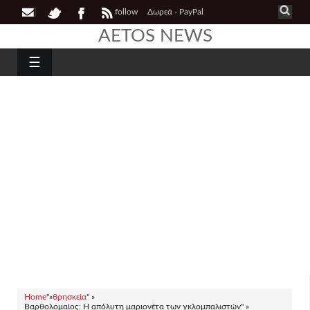
follow
Δωρεά - PayPal
AETOS NEWS
☰
Home
"»
θρησκεία
" »
Βαρθολομαίος: Η απόλυτη μαριονέτα των γκλομπαλιστών" »