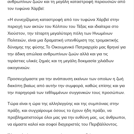
ανθρωπίνων ζωών και τη μεγάλη καταστροφή περιουσιών από
τον τυφώνα Χάρβεϊ:
«Η συνεχιζόμενη καταστροφή από τον τυφώνα Χάρβεϊ στην
περιοχή των ακτών του Κόλπου του Τέξας και ιδιαίτερα στο
Χιούστον, την τέταρτη μεγαλύτερη πόλη των Ηνωμένων
Πολιτειών, είναι μια δραματική υπενθύμιση της τρομακτικής
δύναμης της φύσης.Το Οικουμενικό Πατριαρχείο μας θρηνεί για
την άδικη απώλεια ανθρωπίνων ζωών αλλά και για τις
τεράστιες υλικές ζημιές και τη μεγάλη δοκιμασία χιλιάδων
οικογενειών.
Προσευχόμαστε για την ανάπαυση εκείνων των οποίων η ζωή
διεκόπη βιαίως από αυτήν την συμφορά, καθώς επίσης και για
την παρηγοριά των τεθλιμμένων συγγενικών τους προσώπων.
Τώρα είναι η ώρα της αλληλεγγύης και της συμπόνιας στην
πράξη, και συγχαίρουμε όσους το έχουν ήδη πράξει, να
προβληματιστούμε όλοι μας για την ευθύνη μας, ως άνθρωποι,
να είμαστε καλοί και σοφοί διαχειριστές του Περιβάλλοντος.