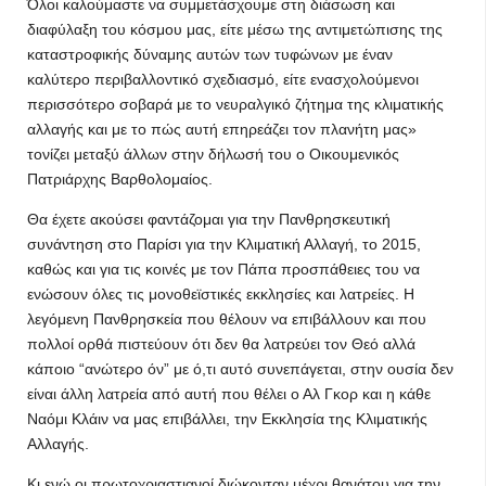
Όλοι καλούμαστε να συμμετάσχουμε στη διάσωση και
διαφύλαξη του κόσμου μας, είτε μέσω της αντιμετώπισης της
καταστροφικής δύναμης αυτών των τυφώνων με έναν
καλύτερο περιβαλλοντικό σχεδιασμό, είτε ενασχολούμενοι
περισσότερο σοβαρά με το νευραλγικό ζήτημα της κλιματικής
αλλαγής και με το πώς αυτή επηρεάζει τον πλανήτη μας»
τονίζει μεταξύ άλλων στην δήλωσή του ο Οικουμενικός
Πατριάρχης Βαρθολομαίος.
Θα έχετε ακούσει φαντάζομαι για την Πανθρησκευτική
συνάντηση στο Παρίσι για την Κλιματική Αλλαγή, το 2015,
καθώς και για τις κοινές με τον Πάπα προσπάθειες του να
ενώσουν όλες τις μονοθεϊστικές εκκλησίες και λατρείες. Η
λεγόμενη Πανθρησκεία που θέλουν να επιβάλλουν και που
πολλοί ορθά πιστεύουν ότι δεν θα λατρεύει τον Θεό αλλά
κάποιο “ανώτερο όν” με ό,τι αυτό συνεπάγεται, στην ουσία δεν
είναι άλλη λατρεία από αυτή που θέλει ο Αλ Γκορ και η κάθε
Ναόμι Κλάιν να μας επιβάλλει, την Εκκλησία της Κλιματικής
Αλλαγής.
Κι ενώ οι πρωτοχριαστιανοί διώκονταν μέχρι θανάτου για την