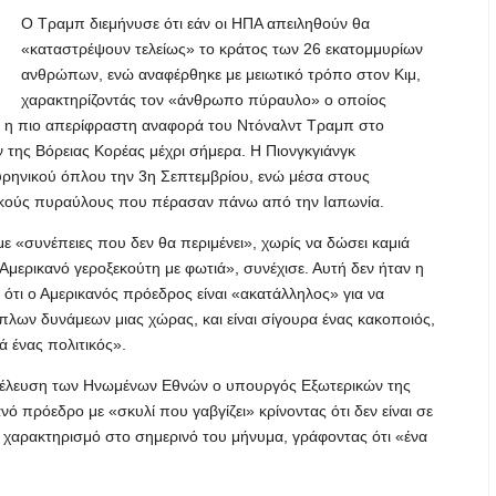
Ο Τραμπ διεμήνυσε ότι εάν οι ΗΠΑ απειληθούν θα
«καταστρέψουν τελείως» το κράτος των 26 εκατομμυρίων
ανθρώπων, ενώ αναφέρθηκε με μειωτικό τρόπο στον Κιμ,
χαρακτηρίζοντάς τον «άνθρωπο πύραυλο» ο οποίος
αν η πιο απερίφραστη αναφορά του Ντόναλντ Τραμπ στο
 της Βόρειας Κορέας μέχρι σήμερα. Η Πιονγκγιάνγκ
υρηνικού όπλου την 3η Σεπτεμβρίου, ενώ μέσα στους
τικούς πυραύλους που πέρασαν πάνω από την Ιαπωνία.
ε «συνέπειες που δεν θα περιμένει», χωρίς να δώσει καμιά
Αμερικανό γεροξεκούτη με φωτιά», συνέχισε. Αυτή δεν ήταν η
ότι ο Αμερικανός πρόεδρος είναι «ακατάλληλος» για να
πλων δυνάμεων μιας χώρας, και είναι σίγουρα ένας κακοποιός,
ά ένας πολιτικός».
Συνέλευση των Ηνωμένων Εθνών ο υπουργός Εξωτερικών της
ό πρόεδρο με «σκυλί που γαβγίζει» κρίνοντας ότι δεν είναι σε
ν χαρακτηρισμό στο σημερινό του μήνυμα, γράφοντας ότι «ένα