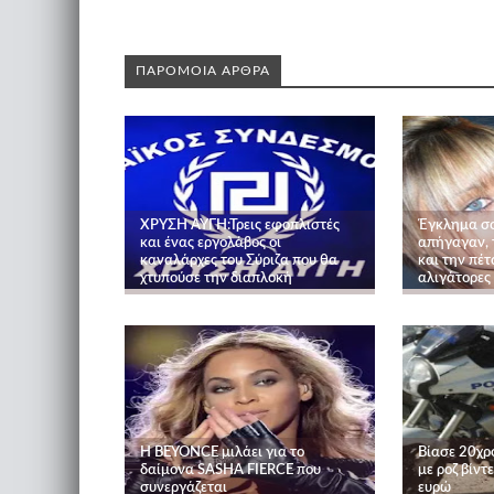
ΠΑΡΟΜΟΙΑ ΑΡΘΡΑ
ΧΡΥΣΗ ΑΥΓΗ:Τρεις εφοπλιστές
Έγκλημα σο
και ένας εργολάβος οι
απήγαγαν, τ
καναλάρχες του Σύριζα που θα
και την πέτ
χτυπούσε την διαπλοκή
αλιγάτορες
Η BEYONCE μιλάει για το
Βίασε 20χρ
δαίμονα SASHA FIERCE που
με ροζ βίντ
συνεργάζεται
ευρώ