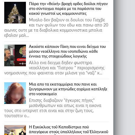
Πάρα την «θεϊκή» βροχή ορδες δούλοι πήγαν
στο σύνταγμα παρέα με τα παράσιτα του
κακού γνωστοί ως κομμουνιστες
Μυαλο δεν βαζουν οι δουλοι του Γιαχβε
και των φυλων του εδω και πανω απο 20
αιωνες ουτε με τα διαβολικα κομμουνιστικα μπολια
εβαλαν μαλ...
Ακούστε κάποιον Γάκη που ειναι δείγμα του
μέσου νεοέλληνα που ισοπεδώνει κάθε
έννοια της στοιχειώδους λογικής
Αλλο ενα δειγμα δηδεν φωστηρα
νεοελληνα και "Γιατρου " περιορισμενης
νοημοσυνης που φαινεται οταν μιλανε για "ναζι" κ...
Μια απο τα εκατομμύρια που πανε και
ζευγαρωνουν με κτηνώδες αγρίμια κατέληξε
στο νοσοκομείο
Επισης διαβαζουν "έγκυρες πήγες"
μισάνθρωπων και οπως ειναι η εικονα
τους στο ιντερνετ ετσι ειναι και στην ζωη τους,
τουτεστιν ο...
Ἡ Ἐγκύκλιος τοῦ Καποδίστρια ποὺ
ἀπαγόρευε στοὺς ὑπαλλήλους τοῦ Ἑλληνικοῦ