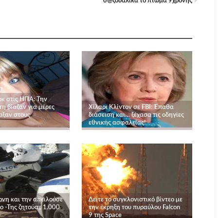
σ@ξουαλικά το πτώμα 9χρονης
κ στις ΗΠΑ: Την
η βίαζαν για μέρες
Χίλαρι Κλίντον σε FBI: Έπαθα
αξαν στους
διάσειση και… ξέχασα τις οδηγίες
εθνικής ασφαλείας!
ονη και την απειλούσε
Δείτε το συγκλονιστικό βίντεο με
εο -Της ζητούσε 1.000
την έκρηξη του πυραύλου Falcon
9 της Space