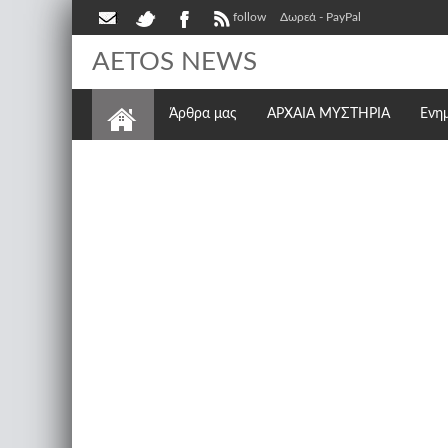
follow
Δωρεά - PayPal
AETOS NEWS
Άρθρα μας
ΑΡΧΑΙΑ ΜΥΣΤΗΡΙΑ
Ενη