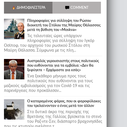
ΔΗΜΟΦΙΛΈΣΤΕΡΑ
COMMENT
Πληροφορίες για σύλληψη του Ρώσου
διοικητή του Στόλου της Mαύρης Θάλασσας
μετά τη βύθιση του «Moskva»
Τις τελευταίες ώρες υπάρχουν
πληροφορίες για σύλληψη του Ιγκόρ
Οσίποφ, του αρχηγού του ρωσικού Στόλου στη
Μαύρη Θάλασσα. Σύμφωνα με τις πλη...
Αυστραλός γερουσιαστής στους πολιτικούς
που ευθύνονται για τα εμβόλια: «Δεν θα
ξεφύγετε – Ερχόμαστε για εσάς»
Ένα ξεκάθαρο μήνυμα προς τους
πολιτικούς που ευθύνονται για τους
μαζικούς εμβολιασμούς για τον Covid-19 και τις
παρενέργειες που προκάλεσαν...
Ο καταραμένος φάρος, που οι φαροφύλακες
του τρελαίνονταν ο ένας μετά τον άλλον
Στο δυτικό άκρο της περιοχής της
Βρετάνης της Γαλλίας βρίσκεται το στενό
του Ραζ-ντε-Σεν, διάσπαρτο βραχονησίδες
που τις κτυπούν ανελέητα τ...