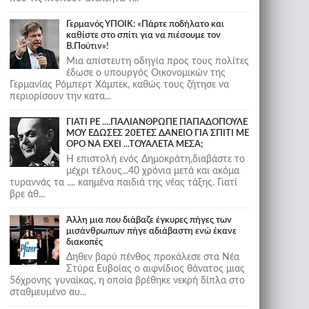
Γερμανός ΥΠΟΙΚ: «Πάρτε ποδήλατο και
καθίστε στο σπίτι για να πιέσουμε τον
Β.Πούτιν»!
Μια απίστευτη οδηγία προς τους πολίτες
έδωσε ο υπουργός Οικονομικών της
Γερμανίας Ρόμπερτ Χάμπεκ, καθώς τους ζήτησε να
περιορίσουν την κατα...
ΓΙΑΤΙ ΡΕ ....ΠΑΛΙΑΝΘΡΩΠΕ ΠΑΠΑΔΟΠΟΥΛΕ
ΜΟΥ ΕΔΩΣΕΣ 20ΕΤΕΣ ΔΑΝΕΙΟ ΓΙΑ ΣΠΙΤΙ ΜΕ
ΟΡΟ ΝΑ ΕΧΕΙ ...ΤΟΥΑΛΕΤΑ ΜΕΣΑ;
Η επιστολή ενός Δημοκράτη,διαβάστε το
μέχρι τέλους...40 χρόνια μετά και ακόμα
τυραννάς τα .... καημένα παιδιά της νέας τάξης. Γιατί
βρε άθ...
Άλλη μια που διάβαζε έγκυρες πήγες των
μισάνθρωπων πήγε αδιάβαστη ενώ έκανε
διακοπές
Δηθεν βαρύ πένθος προκάλεσε στα Νέα
Στύρα Ευβοίας ο αιφνίδιος θάνατος μιας
56χρονης γυναίκας, η οποία βρέθηκε νεκρή δίπλα στο
σταθμευμένο αυ...