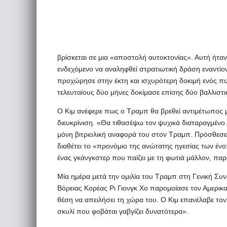
βρίσκεται σε μια «αποστολή αυτοκτονίας». Αυτή ήτ
ενδεχόμενο να αναληφθεί στρατιωτική δράση εναντίον
προχώρησε στην έκτη και ισχυρότερη δοκιμή ενός π
τελευταίους δύο μήνες δοκίμασε επίσης δύο βαλλισ
Ο Κιμ ανέφερε πως ο Τραμπ θα βρεθεί αντιμέτωπος μ
διευκρίνιση. «Θα τιθασέψω τον ψυχικά διαταραγμένο 
μόνη βιτριολική αναφορά του στον Τραμπ. Πρόσθεσε 
διαθέτει το «προνόμιο της ανώτατης ηγεσίας των ένο
ένας γκάνγκστερ που παίζει με τη φωτιά μάλλον, παρ
Μία ημέρα μετά την ομιλία του Τραμπ στη Γενική 
Βόρειας Κορέας Ρι Γιονγκ Χο παρομοίασε τον Αμερικαν
θέση να απειλήσει τη χώρα του. Ο Κιμ επανέλαβε το
σκυλί που φοβάται γαβγίζει δυνατότερα».