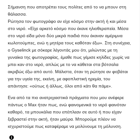
Σήμανση που αποτρέπει τους πολίτες από το να μπουν στη
θάλασσα.
Ρώτησα τον φωτογράφο αν είχε κόσμο στην ακτή ή και μέσα
στο νερό. «Είχε αρκετό κόσμο που έκανε ηλιοθεραπεία. Μέσα
στο νερό είδα μόνο δύο μικρά παιδιά που έκαναν αμέριμνα
κωλοτούμπες, ενώ η μητέρα τους καθόταν έξω». Στη συνέχεια,
ο Gyselinck με σόκαρε λέγοντάς μου ότι, μιλώντας με τη
γυναίκα της φωτογραφίας, έμαθε πως γέμισε κηλίδες χωρίς να
μπει καν στο νερό, απλώς με το να κάθεται στα βότσαλα
ακριβώς έξω από αυτό. Μάλιστα, όταν τη ρώτησε αν φοβάται
για την υγεία της, εκείνη, με αφοπλιστική ηρεμία, του
απάντησε: «ούτως ή άλλως, όλοι από κάτι θα πάμε».
Ενα από τα πιο ανατριχιαστικά πράγματα που μου ανέφερε
πάντως ο Max ήταν πως, ενώ φαινομενικά το νερό φαινόταν
καθαρό, τα μπουκάλια που επέπλεαν σε αυτό ή που είχαν
ξεβραστεί στην ακτή, ήταν μαύρα. Μπορούμε πλέον να
ισχυριστούμε πως καταφέραμε να μολύνουμε τη μόλυνση.