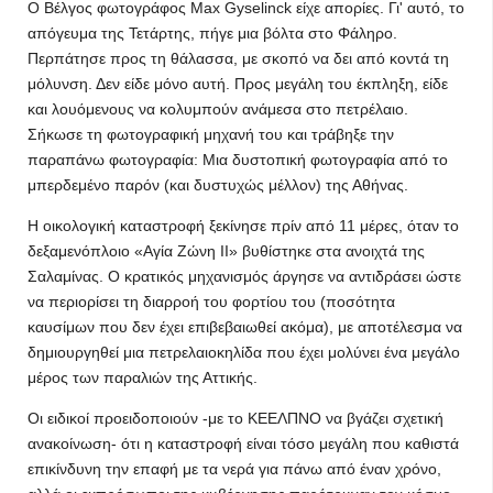
Ο Βέλγος φωτογράφος Max Gyselinck είχε απορίες. Γι' αυτό, το
απόγευμα της Τετάρτης, πήγε μια βόλτα στο Φάληρο.
Περπάτησε προς τη θάλασσα, με σκοπό να δει από κοντά τη
μόλυνση. Δεν είδε μόνο αυτή. Προς μεγάλη του έκπληξη, είδε
και λουόμενους να κολυμπούν ανάμεσα στο πετρέλαιο.
Σήκωσε τη φωτογραφική μηχανή του και τράβηξε την
παραπάνω φωτογραφία: Μια δυστοπική φωτογραφία από το
μπερδεμένο παρόν (και δυστυχώς μέλλον) της Αθήνας.
Η οικολογική καταστροφή ξεκίνησε πρίν από 11 μέρες, όταν το
δεξαμενόπλοιο «Αγία Ζώνη II» βυθίστηκε στα ανοιχτά της
Σαλαμίνας. Ο κρατικός μηχανισμός άργησε να αντιδράσει ώστε
να περιορίσει τη διαρροή του φορτίου του (ποσότητα
καυσίμων που δεν έχει επιβεβαιωθεί ακόμα), με αποτέλεσμα να
δημιουργηθεί μια πετρελαιοκηλίδα που έχει μολύνει ένα μεγάλο
μέρος των παραλιών της Αττικής.
Οι ειδικοί προειδοποιούν -με το ΚΕΕΛΠΝΟ να βγάζει σχετική
ανακοίνωση- ότι η καταστροφή είναι τόσο μεγάλη που καθιστά
επικίνδυνη την επαφή με τα νερά για πάνω από έναν χρόνο,