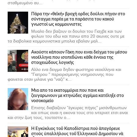
σταθμευμένο αυ...
Πάρα την «θεϊκή» βροχή ορδες δούλοι πήγαν στο
σύνταγμα παρέα με τα παράσιτα του κακού
γνωστοί ως κομμουνιστες
Μυαλο δεν βαζουν οι δουλοι του Γιαχβε και των
φυλων του εδω και πανω απο 20 αιωνες ουτε με
τα διαβολικα κομμουνιστικα μπολια εβαλαν μαλ...
Ακούστε κάποιον Γάκη που ειναι δείγμα του μέσου
νεοέλληνα που ισοπεδώνει κάθε έννοια της
στοιχειώδους λογικής
Αλλο ενα δειγμα δηδεν φωστηρα νεοελληνα και
"Γιατρου " περιορισμενης νοημοσυνης που
φαινεται οταν μιλανε για "ναζι" κ...
Μια απο τα εκατομμύρια που πανε και
ζευγαρωνουν με κτηνώδες αγρίμια κατέληξε στο
νοσοκομείο
Επισης διαβαζουν "έγκυρες πήγες" μισάνθρωπων
και οπως ειναι η εικονα τους στο ιντερνετ ετσι ειναι
και στην ζωη τους, τουτεστιν ο...
Ἡ Ἐγκύκλιος τοῦ Καποδίστρια ποὺ ἀπαγόρευε
στοὺς ὑπαλλήλους τοῦ Ἑλληνικοῦ Δημοσίου νὰ