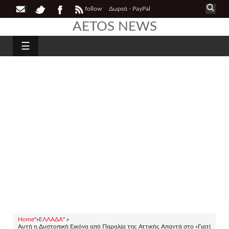
follow
Δωρεά - PayPal
AETOS NEWS
☰
Home
"»
ΕΛΛΑΔΑ
" »
Αυτή η Δυστοπική Εικόνα από Παραλία της Αττικής Απαντά στο «Γιατί