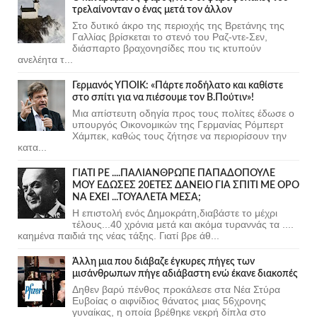
τρελαίνονταν ο ένας μετά τον άλλον
Στο δυτικό άκρο της περιοχής της Βρετάνης της
Γαλλίας βρίσκεται το στενό του Ραζ-ντε-Σεν,
διάσπαρτο βραχονησίδες που τις κτυπούν
ανελέητα τ...
Γερμανός ΥΠΟΙΚ: «Πάρτε ποδήλατο και καθίστε
στο σπίτι για να πιέσουμε τον Β.Πούτιν»!
Μια απίστευτη οδηγία προς τους πολίτες έδωσε ο
υπουργός Οικονομικών της Γερμανίας Ρόμπερτ
Χάμπεκ, καθώς τους ζήτησε να περιορίσουν την
κατα...
ΓΙΑΤΙ ΡΕ ....ΠΑΛΙΑΝΘΡΩΠΕ ΠΑΠΑΔΟΠΟΥΛΕ
ΜΟΥ ΕΔΩΣΕΣ 20ΕΤΕΣ ΔΑΝΕΙΟ ΓΙΑ ΣΠΙΤΙ ΜΕ ΟΡΟ
ΝΑ ΕΧΕΙ ...ΤΟΥΑΛΕΤΑ ΜΕΣΑ;
Η επιστολή ενός Δημοκράτη,διαβάστε το μέχρι
τέλους...40 χρόνια μετά και ακόμα τυραννάς τα ....
καημένα παιδιά της νέας τάξης. Γιατί βρε άθ...
Άλλη μια που διάβαζε έγκυρες πήγες των
μισάνθρωπων πήγε αδιάβαστη ενώ έκανε διακοπές
Δηθεν βαρύ πένθος προκάλεσε στα Νέα Στύρα
Ευβοίας ο αιφνίδιος θάνατος μιας 56χρονης
γυναίκας, η οποία βρέθηκε νεκρή δίπλα στο