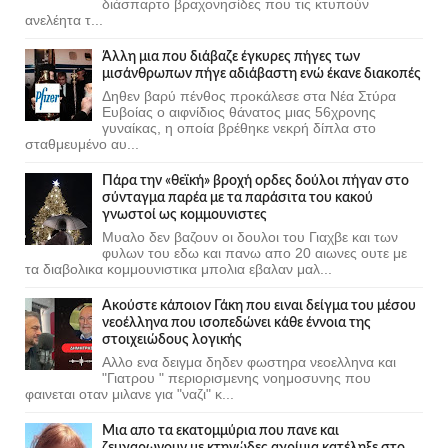
διάσπαρτο βραχονησίδες που τις κτυπούν
ανελέητα τ...
Άλλη μια που διάβαζε έγκυρες πήγες των
μισάνθρωπων πήγε αδιάβαστη ενώ έκανε διακοπές
Δηθεν βαρύ πένθος προκάλεσε στα Νέα Στύρα
Ευβοίας ο αιφνίδιος θάνατος μιας 56χρονης
γυναίκας, η οποία βρέθηκε νεκρή δίπλα στο
σταθμευμένο αυ...
Πάρα την «θεϊκή» βροχή ορδες δούλοι πήγαν στο
σύνταγμα παρέα με τα παράσιτα του κακού
γνωστοί ως κομμουνιστες
Μυαλο δεν βαζουν οι δουλοι του Γιαχβε και των
φυλων του εδω και πανω απο 20 αιωνες ουτε με
τα διαβολικα κομμουνιστικα μπολια εβαλαν μαλ...
Ακούστε κάποιον Γάκη που ειναι δείγμα του μέσου
νεοέλληνα που ισοπεδώνει κάθε έννοια της
στοιχειώδους λογικής
Αλλο ενα δειγμα δηδεν φωστηρα νεοελληνα και
"Γιατρου " περιορισμενης νοημοσυνης που
φαινεται οταν μιλανε για "ναζι" κ...
Μια απο τα εκατομμύρια που πανε και
ζευγαρωνουν με κτηνώδες αγρίμια κατέληξε στο