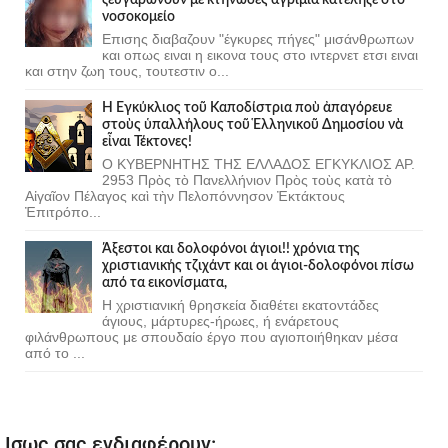
νοσοκομείο
Επισης διαβαζουν "έγκυρες πήγες" μισάνθρωπων
και οπως ειναι η εικονα τους στο ιντερνετ ετσι ειναι
και στην ζωη τους, τουτεστιν ο...
Ἡ Ἐγκύκλιος τοῦ Καποδίστρια ποὺ ἀπαγόρευε
στοὺς ὑπαλλήλους τοῦ Ἑλληνικοῦ Δημοσίου νὰ
εἶναι Τέκτονες!
Ο ΚΥΒΕΡΝΗΤΗΣ ΤΗΣ ΕΛΛΑΔΟΣ ΕΓΚΥΚΛΙΟΣ ΑΡ.
2953 Πρὸς τὸ Πανελλήνιον Πρὸς τοὺς κατὰ τὸ
Αἰγαῖον Πέλαγος καὶ τὴν Πελοπόννησον Ἐκτάκτους
Ἐπιτρόπο...
Άξεστοι και δολοφόνοι άγιοι!! χρόνια της
χριστιανικής τζιχάντ και οι άγιοι-δολοφόνοι πίσω
από τα εικονίσματα,
Η χριστιανική θρησκεία διαθέτει εκατοντάδες
άγιους, μάρτυρες-ήρωες, ή ενάρετους
φιλάνθρωπους με σπουδαίο έργο που αγιοποιήθηκαν μέσα
από το ...