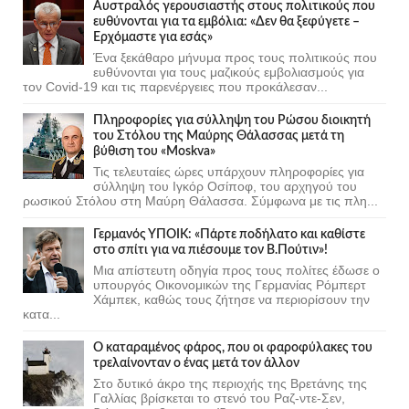
Αυστραλός γερουσιαστής στους πολιτικούς που
ευθύνονται για τα εμβόλια: «Δεν θα ξεφύγετε –
Ερχόμαστε για εσάς»
Ένα ξεκάθαρο μήνυμα προς τους πολιτικούς που
ευθύνονται για τους μαζικούς εμβολιασμούς για
τον Covid-19 και τις παρενέργειες που προκάλεσαν...
Πληροφορίες για σύλληψη του Ρώσου διοικητή
του Στόλου της Mαύρης Θάλασσας μετά τη
βύθιση του «Moskva»
Τις τελευταίες ώρες υπάρχουν πληροφορίες για
σύλληψη του Ιγκόρ Οσίποφ, του αρχηγού του
ρωσικού Στόλου στη Μαύρη Θάλασσα. Σύμφωνα με τις πλη...
Γερμανός ΥΠΟΙΚ: «Πάρτε ποδήλατο και καθίστε
στο σπίτι για να πιέσουμε τον Β.Πούτιν»!
Μια απίστευτη οδηγία προς τους πολίτες έδωσε ο
υπουργός Οικονομικών της Γερμανίας Ρόμπερτ
Χάμπεκ, καθώς τους ζήτησε να περιορίσουν την
κατα...
Ο καταραμένος φάρος, που οι φαροφύλακες του
τρελαίνονταν ο ένας μετά τον άλλον
Στο δυτικό άκρο της περιοχής της Βρετάνης της
Γαλλίας βρίσκεται το στενό του Ραζ-ντε-Σεν,