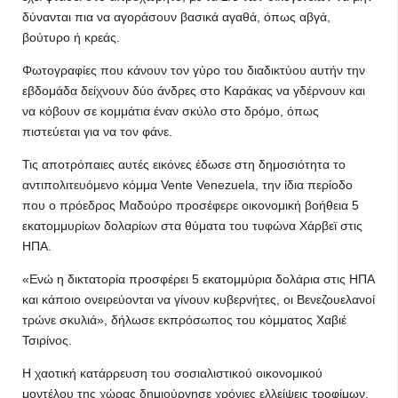
δύνανται πια να αγοράσουν βασικά αγαθά, όπως αβγά,
βούτυρο ή κρεάς.
Φωτογραφίες που κάνουν τον γύρο του διαδικτύου αυτήν την
εβδομάδα δείχνουν δύο άνδρες στο Καράκας να γδέρνουν και
να κόβουν σε κομμάτια έναν σκύλο στο δρόμο, όπως
πιστεύεται για να τον φάνε.
Τις αποτρόπαιες αυτές εικόνες έδωσε στη δημοσιότητα το
αντιπολιτευόμενο κόμμα Vente Venezuela, την ίδια περίοδο
που ο πρόεδρος Μαδούρο προσέφερε οικονομική βοήθεια 5
εκατομμυρίων δολαρίων στα θύματα του τυφώνα Χάρβεϊ στις
ΗΠΑ.
«Ενώ η δικτατορία προσφέρει 5 εκατομμύρια δολάρια στις ΗΠΑ
και κάποιο ονειρεύονται να γίνουν κυβερνήτες, οι Βενεζουελανοί
τρώνε σκυλιά», δήλωσε εκπρόσωπος του κόμματος Χαβιέ
Τσιρίνος.
Η χαοτική κατάρρευση του σοσιαλιστικού οικονομικού
μοντέλου της χώρας δημιούργησε χρόνιες ελλείψεις τροφίμων,