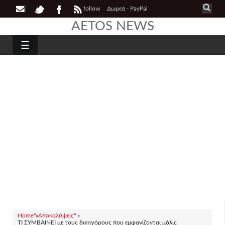
follow
Δωρεά - PayPal
AETOS NEWS
☰
Home
"»
Αποκαλύψεις
" »
ΤΙ ΣΥΜΒΑΙΝΕΙ με τους δικηγόρους που εμφανίζονται μόλις