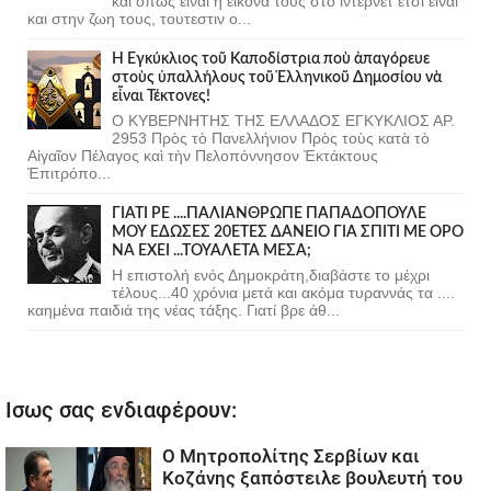
και οπως ειναι η εικονα τους στο ιντερνετ ετσι ειναι
και στην ζωη τους, τουτεστιν ο...
Ἡ Ἐγκύκλιος τοῦ Καποδίστρια ποὺ ἀπαγόρευε
στοὺς ὑπαλλήλους τοῦ Ἑλληνικοῦ Δημοσίου νὰ
εἶναι Τέκτονες!
Ο ΚΥΒΕΡΝΗΤΗΣ ΤΗΣ ΕΛΛΑΔΟΣ ΕΓΚΥΚΛΙΟΣ ΑΡ.
2953 Πρὸς τὸ Πανελλήνιον Πρὸς τοὺς κατὰ τὸ
Αἰγαῖον Πέλαγος καὶ τὴν Πελοπόννησον Ἐκτάκτους
Ἐπιτρόπο...
ΓΙΑΤΙ ΡΕ ....ΠΑΛΙΑΝΘΡΩΠΕ ΠΑΠΑΔΟΠΟΥΛΕ
ΜΟΥ ΕΔΩΣΕΣ 20ΕΤΕΣ ΔΑΝΕΙΟ ΓΙΑ ΣΠΙΤΙ ΜΕ ΟΡΟ
ΝΑ ΕΧΕΙ ...ΤΟΥΑΛΕΤΑ ΜΕΣΑ;
Η επιστολή ενός Δημοκράτη,διαβάστε το μέχρι
τέλους...40 χρόνια μετά και ακόμα τυραννάς τα ....
καημένα παιδιά της νέας τάξης. Γιατί βρε άθ...