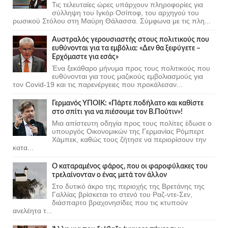
Τις τελευταίες ώρες υπάρχουν πληροφορίες για
σύλληψη του Ιγκόρ Οσίποφ, του αρχηγού του
ρωσικού Στόλου στη Μαύρη Θάλασσα. Σύμφωνα με τις πλη...
Αυστραλός γερουσιαστής στους πολιτικούς που
ευθύνονται για τα εμβόλια: «Δεν θα ξεφύγετε –
Ερχόμαστε για εσάς»
Ένα ξεκάθαρο μήνυμα προς τους πολιτικούς που
ευθύνονται για τους μαζικούς εμβολιασμούς για
τον Covid-19 και τις παρενέργειες που προκάλεσαν...
Γερμανός ΥΠΟΙΚ: «Πάρτε ποδήλατο και καθίστε
στο σπίτι για να πιέσουμε τον Β.Πούτιν»!
Μια απίστευτη οδηγία προς τους πολίτες έδωσε ο
υπουργός Οικονομικών της Γερμανίας Ρόμπερτ
Χάμπεκ, καθώς τους ζήτησε να περιορίσουν την
κατα...
Ο καταραμένος φάρος, που οι φαροφύλακες του
τρελαίνονταν ο ένας μετά τον άλλον
Στο δυτικό άκρο της περιοχής της Βρετάνης της
Γαλλίας βρίσκεται το στενό του Ραζ-ντε-Σεν,
διάσπαρτο βραχονησίδες που τις κτυπούν
ανελέητα τ...