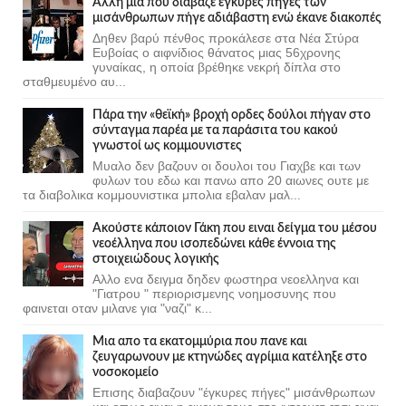
Άλλη μια που διάβαζε έγκυρες πήγες των
μισάνθρωπων πήγε αδιάβαστη ενώ έκανε διακοπές
Δηθεν βαρύ πένθος προκάλεσε στα Νέα Στύρα
Ευβοίας ο αιφνίδιος θάνατος μιας 56χρονης
γυναίκας, η οποία βρέθηκε νεκρή δίπλα στο
σταθμευμένο αυ...
Πάρα την «θεϊκή» βροχή ορδες δούλοι πήγαν στο
σύνταγμα παρέα με τα παράσιτα του κακού
γνωστοί ως κομμουνιστες
Μυαλο δεν βαζουν οι δουλοι του Γιαχβε και των
φυλων του εδω και πανω απο 20 αιωνες ουτε με
τα διαβολικα κομμουνιστικα μπολια εβαλαν μαλ...
Ακούστε κάποιον Γάκη που ειναι δείγμα του μέσου
νεοέλληνα που ισοπεδώνει κάθε έννοια της
στοιχειώδους λογικής
Αλλο ενα δειγμα δηδεν φωστηρα νεοελληνα και
"Γιατρου " περιορισμενης νοημοσυνης που
φαινεται οταν μιλανε για "ναζι" κ...
Μια απο τα εκατομμύρια που πανε και
ζευγαρωνουν με κτηνώδες αγρίμια κατέληξε στο
νοσοκομείο
Επισης διαβαζουν "έγκυρες πήγες" μισάνθρωπων