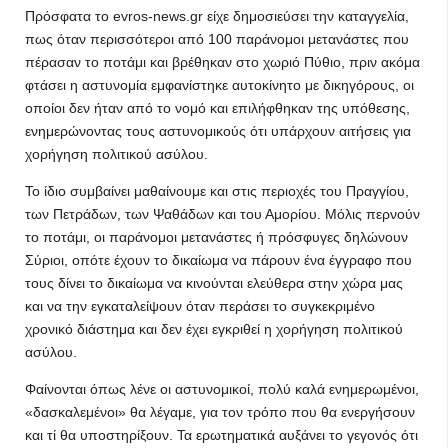
Πρόσφατα το evros-news.gr είχε δημοσιεύσει την καταγγελία,
πως όταν περισσότεροι από 100 παράνομοι μετανάστες που
πέρασαν το ποτάμι και βρέθηκαν στο χωριό Πύθιο, πριν ακόμα
φτάσει η αστυνομία εμφανίστηκε αυτοκίνητο με δικηγόρους, οι
οποίοι δεν ήταν από το νομό και επιλήφθηκαν της υπόθεσης,
ενημερώνοντας τους αστυνομικούς ότι υπάρχουν αιτήσεις για
χορήγηση πολιτικού ασύλου.
Το ίδιο συμβαίνει μαθαίνουμε και στις περιοχές του Πραγγίου,
των Πετράδων, των Ψαθάδων και του Αμορίου. Μόλις περνούν
το ποτάμι, οι παράνομοι μετανάστες ή πρόσφυγες δηλώνουν
Σύριοι, οπότε έχουν το δικαίωμα να πάρουν ένα έγγραφο που
τους δίνει το δικαίωμα να κινούνται ελεύθερα στην χώρα μας
και να την εγκαταλείψουν όταν περάσει το συγκεκριμένο
χρονικό διάστημα και δεν έχει εγκριθεί η χορήγηση πολιτικού
ασύλου.
Φαίνονται όπως λένε οι αστυνομικοί, πολύ καλά ενημερωμένοι,
«δασκαλεμένοι» θα λέγαμε, για τον τρόπο που θα ενεργήσουν
και τί θα υποστηρίξουν. Τα ερωτηματικά αυξάνει το γεγονός ότι