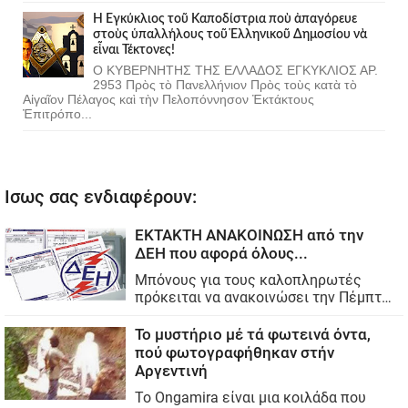
Ἡ Ἐγκύκλιος τοῦ Καποδίστρια ποὺ ἀπαγόρευε
στοὺς ὑπαλλήλους τοῦ Ἑλληνικοῦ Δημοσίου νὰ
εἶναι Τέκτονες!
Ο ΚΥΒΕΡΝΗΤΗΣ ΤΗΣ ΕΛΛΑΔΟΣ ΕΓΚΥΚΛΙΟΣ ΑΡ.
2953 Πρὸς τὸ Πανελλήνιον Πρὸς τοὺς κατὰ τὸ
Αἰγαῖον Πέλαγος καὶ τὴν Πελοπόννησον Ἐκτάκτους
Ἐπιτρόπο...