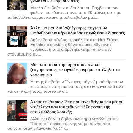
γνωστοί ως κομμουνιστες
Μυαλο δεν βαζουν οι δουλοι του Γιαχβε και των
φυλων του εδω και πανω απο 20 αιωνες ουτε με
τα διαβολικα κομμουνιστικα μπολια εβαλαν μαλ...
Άλλη μια που διάβαζε έγκυρες πήγες των
μισάνθρωπων πήγε αδιάβαστη ενώ έκανε διακοπές
Δηθεν βαρύ πένθος προκάλεσε στα Νέα Στύρα
Ευβοίας ο αιφνίδιος θάνατος μιας 56χρονης
γυναίκας, η οποία βρέθηκε νεκρή δίπλα στο
σταθμευμένο αυ...
Μια απο τα εκατομμύρια που πανε και
ζευγαρωνουν με κτηνώδες αγρίμια κατέληξε στο
νοσοκομείο
Επισης διαβαζουν "έγκυρες πήγες" μισάνθρωπων
και οπως ειναι η εικονα τους στο ιντερνετ ετσι ειναι
και στην ζωη τους, τουτεστιν ο...
Ακούστε κάποιον Γάκη που ειναι δείγμα του μέσου
νεοέλληνα που ισοπεδώνει κάθε έννοια της
στοιχειώδους λογικής
Αλλο ενα δειγμα δηδεν φωστηρα νεοελληνα και
"Γιατρου " περιορισμενης νοημοσυνης που
φαινεται οταν μιλανε για "ναζι" κ...