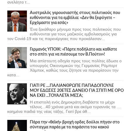
ανελέητα τ...
Αυστραλός γερουσιαστής στους πολιτικούς που
ευθύνονται για τα εμβόλια: «Δεν θα ξεφύγετε –
Ερχόμαστε για εσάς»
Ένα ξεκάθαρο μήνυμα προς τους πολιτικούς που
ευθύνονται για τους μαζικούς εμβολιασμούς για
τον Covid-19 και τις παρενέργειες που προκάλεσαν...
Γερμανός ΥΠΟΙΚ: «Πάρτε ποδήλατο και καθίστε
στο σπίτι για να πιέσουμε τον Β.Πούτιν»!
Μια απίστευτη οδηγία προς τους πολίτες έδωσε ο
υπουργός Οικονομικών της Γερμανίας Ρόμπερτ
Χάμπεκ, καθώς τους ζήτησε να περιορίσουν την
κατα...
ΓΙΑΤΙ ΡΕ ....ΠΑΛΙΑΝΘΡΩΠΕ ΠΑΠΑΔΟΠΟΥΛΕ
ΜΟΥ ΕΔΩΣΕΣ 20ΕΤΕΣ ΔΑΝΕΙΟ ΓΙΑ ΣΠΙΤΙ ΜΕ ΟΡΟ
ΝΑ ΕΧΕΙ ...ΤΟΥΑΛΕΤΑ ΜΕΣΑ;
Η επιστολή ενός Δημοκράτη,διαβάστε το μέχρι
τέλους...40 χρόνια μετά και ακόμα τυραννάς τα ....
καημένα παιδιά της νέας τάξης. Γιατί βρε άθ...
Πάρα την «θεϊκή» βροχή ορδες δούλοι πήγαν στο
σύνταγμα παρέα με τα παράσιτα του κακού