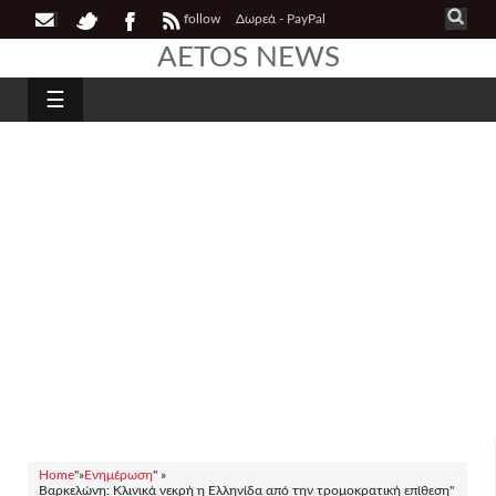
follow
Δωρεά - PayPal
AETOS NEWS
☰
Home
"»
Ενημέρωση
" »
Βαρκελώνη: Κλινικά νεκρή η Ελληνίδα από την τρομοκρατική επίθεση"