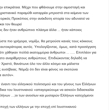
ην επικράτεια. Μέχρι που φθάνουμε στην αιμοσταγή και
χριστιανικό παραμύθι καταρρέει μπροστά στα κείμενα των
τορικός Προκόπιος στην ανέκδοτη ιστορία του αδυνατεί να
και τον θεωρεί
ός δεν ήταν ανθρώπινο πλάσμα άλλα ... ήταν κάποιος
στε πιο γρήγορα, νομίζω, θα μετρούσε κανείς τους κόκκους
αυτοκράτορας αυτός. Υπολογίζοντας, όμως, κατά προσέγγιση
ότι χάθηκαν πολλά εκατομμύρια άνθρωποι ... ..... Επιπλέον για
νατο αναρίθμητους ανθρώπους. Επιδιώκοντας δηλαδή να
ν Χριστό, θανάτωνε όλο τον άλλο κόσμο και μάλιστα
ευσέβειας. Νόμιζε ότι δεν είναι φόνος να σκοτώνει
ε αυτόν».
 έναντι του ελληνικού πολιτισμού και του γένους των Ελλήνων
δικα του Ιουστινιανού «απαγορεύουμε να ασκούν διδασκαλία
λήνων ...;οι των ανοσίων και μυσαρών Ελλήνων κατεχόμενοι
οχή των ελλήνων με την εποχή επί Ιουστινιανού