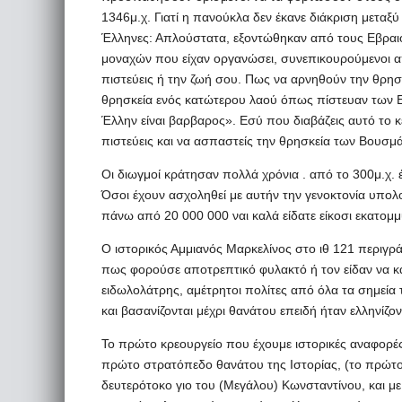
1346μ.χ. Γιατί η πανούκλα δεν έκανε διάκριση μεταξ
Έλληνες: Απλούστατα, εξοντώθηκαν από τους Εβραιοχ
μοναχών που είχαν οργανώσει, συνεπικουρούμενοι απ
πιστεύεις ή την ζωή σου. Πως να αρνηθούν την θρησ
θρησκεία ενός κατώτερου λαού όπως πίστευαν των Ε
Έλλην είναι βαρβαρος». Εσύ που διαβάζεις αυτό το 
πιστεύεις και να ασπαστείς την θρησκεία των Βουσμ
Οι διωγμοί κράτησαν πολλά χρόνια . από το 300μ.χ. 
Όσοι έχουν ασχοληθεί με αυτήν την γενοκτονία υπο
πάνω από 20 000 000 ναι καλά είδατε είκοσι εκατομμ
Ο ιστορικός Αμμιανός Μαρκελίνος στο ιθ 121 περιγρά
πως φορούσε αποτρεπτικό φυλακτό ή τον είδαν να κάθ
ειδωλολάτρης, αμέτρητοι πολίτες από όλα τα σημεία τ
και βασανίζονται μέχρι θανάτου επειδή ήταν ελληνίζο
Το πρώτο κρεουργείο που έχουμε ιστορικές αναφορές
πρώτο στρατόπεδο θανάτου της Ιστορίας, (το πρώτ
δευτερότοκο γιο του (Μεγάλου) Κωνσταντίνου, και με