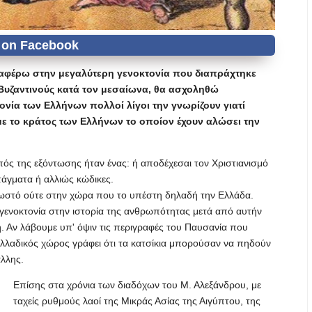
ναφέρω στην μεγαλύτερη γενοκτονία που διαπράχτηκε
Βυζαντινούς κατά τον μεσαίωνα, θα ασχοληθώ
ονία των Ελλήνων πολλοί λίγοι την γνωρίζουν γιατί
με το κράτος των Ελλήνων το οποίον έχουν αλώσει την
ός της εξόντωσης ήταν ένας: ή αποδέχεσαι τον Χριστιανισμό
τάγματα ή αλλιώς κώδικες.
ωστό ούτε στην χώρα που το υπέστη δηλαδή την Ελλάδα.
 γενοκτονία στην ιστορία της ανθρωπότητας μετά από αυτήν
τή. Αν λάβουμε υπ' όψιν τις περιγραφές του Παυσανία που
λλαδικός χώρος γράφει ότι τα κατσίκια μπορούσαν να πηδούν
άλλης.
Επίσης στα χρόνια των διαδόχων του Μ. Αλεξάνδρου, με
ταχείς ρυθμούς λαοί της Μικράς Ασίας της Αιγύπτου, της