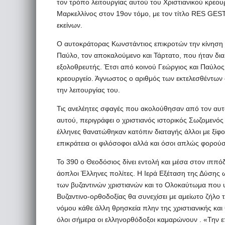
τον τρόπο λειτουργίας αυτού του Χριστιανικού κρεου
Μαρκελλίνος στον 19ον τόμο, με τον τίτλο RES GES
εκείνων.
Ο αυτοκράτορας Κωνστάντιος επικροτών την κίνηση 
Παύλο, τον αποκαλούμενο και Τάρτατο, που ήταν δια
εξολοθρευτής. Έτσι από κοινού Γεώργιος και Παύλο
κρεουργείο. Άγνωστος ο αριθμός των εκτελεσθέντων σ
την λειτουργίας του.
Τις ανελέητες σφαγές που ακολούθησαν από τον αυτ
αυτού, περιγράφει ο χριστιανός ιστορικός Σωζομενός (
έλληνες θανατώθηκαν κατόπιν διαταγής άλλοι με ξίφο
επικράτεια οι φιλόσοφοι αλλά και όσοι απλώς φορού
Το 390 ο Θεοδόσιος δίνει εντολή και μέσα στον ιππ
άοπλοι Έλληνες πολίτες. Η Ιερά Εξέταση της Δύσης ω
των βυζαντινών χριστιανών και το Ολοκαύτωμα που 
Βυζαντινο-ορθοδοξίας θα συνεχίσει με αμείωτο ζήλο 
νόμου κάθε άλλη θρησκεία πλην της χριστιανικής κα
όλοι σήμερα οι ελληνορθόδοξοι καμαρώνουν . «Την ε