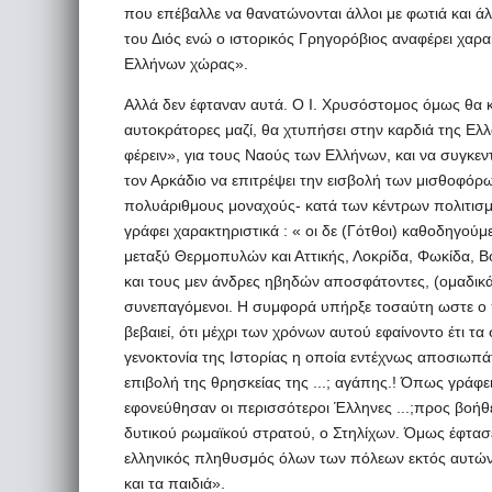
που επέβαλλε να θανατώνονται άλλοι με φωτιά και άλλ
του Διός ενώ ο ιστορικός Γρηγορόβιος αναφέρει χαρ
Ελλήνων χώρας».
Αλλά δεν έφταναν αυτά. Ο Ι. Χρυσόστομος όμως θα κατ
αυτοκράτορες μαζί, θα χτυπήσει στην καρδιά της Ελλ
φέρειν», για τους Ναούς των Ελλήνων, και να συγκεν
τον Αρκάδιο να επιτρέψει την εισβολή των μισθοφόρ
πολυάριθμους μοναχούς- κατά των κέντρων πολιτισ
γράφει χαρακτηριστικά : « οι δε (Γότθοι) καθοδηγ
μεταξύ Θερμοπυλών και Αττικής, Λοκρίδα, Φωκίδα, Βο
και τους μεν άνδρες ηβηδών αποσφάτοντες, (ομαδικά
συνεπαγόμενοι. Η συμφορά υπήρξε τοσαύτη ωστε ο 
βεβαιεί, ότι μέχρι των χρόνων αυτού εφαίνοντο έτι τ
γενοκτονία της Ιστορίας η οποία εντέχνως αποσιωπάτ
επιβολή της θρησκείας της ...; αγάπης.! Όπως γράφε
εφονεύθησαν οι περισσότεροι Έλληνες ...;προς βοή
δυτικού ρωμαϊκού στρατού, ο Στηλίχων. Όμως έφτασε
ελληνικός πληθυσμός όλων των πόλεων εκτός αυτώ
και τα παιδιά».