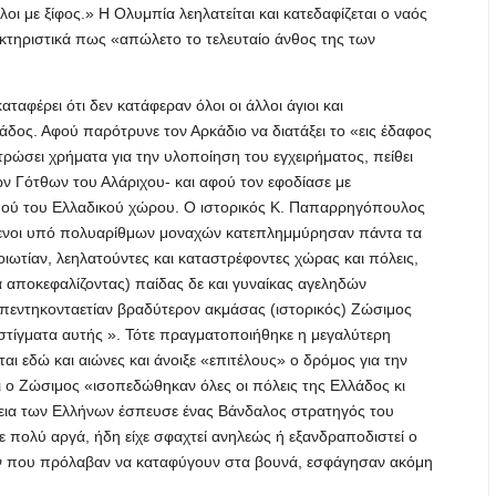
οι με ξίφος.» Η Ολυμπία λεηλατείται και κατεδαφίζεται ο ναός
ακτηριστικά πως «απώλετο το τελευταίο άνθος της των
αφέρει ότι δεν κατάφεραν όλοι οι άλλοι άγιοι και
άδος. Αφού παρότρυνε τον Αρκάδιο να διατάξει το «εις έδαφος
τρώσει χρήματα για την υλοποίηση του εγχειρήματος, πείθει
ων Γότθων του Αλάριχου- και αφού τον εφοδίασε με
μού του Ελλαδικού χώρου. Ο ιστορικός Κ. Παπαρρηγόπουλος
ούμενοι υπό πολυαρίθμων μοναχών κατεπλημμύρησαν πάντα τα
ιωτίαν, λεηλατούντες και καταστρέφοντες χώρας και πόλεις,
 αποκεφαλίζοντας) παίδας δε και γυναίκας αγεληδών
πεντηκονταετίαν βραδύτερον ακμάσας (ιστορικός) Ζώσιμος
α στίγματα αυτής ». Τότε πραγματοποιήθηκε η μεγαλύτερη
αι εδώ και αιώνες και άνοιξε «επιτέλους» ο δρόμος για την
ι ο Ζώσιμος «ισοπεδώθηκαν όλες οι πόλεις της Ελλάδος κι
θεια των Ελλήνων έσπευσε ένας Βάνδαλος στρατηγός του
 πολύ αργά, ήδη είχε σφαχτεί ανηλεώς ή εξανδραποδιστεί ο
ν που πρόλαβαν να καταφύγουν στα βουνά, εσφάγησαν ακόμη