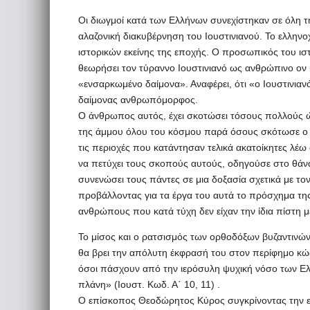
Οι διωγμοί κατά των Ελλήνων συνεχίστηκαν σε όλη τ
αλαζονική διακυβέρνηση του Ιουστινιανού. Το ελληνο
ιστορικών εκείνης της εποχής. Ο προσωπικός του ισ
θεωρήσει τον τύραννο Ιουστινιανό ως ανθρώπινο ον 
«ενσαρκωμένο δαίμονα». Αναφέρει, ότι «ο Ιουστινιαν
δαίμονας ανθρωπόμορφος.
Ο άνθρωπος αυτός, έχει σκοτώσει τόσους πολλούς ώ
της άμμου όλου του κόσμου παρά όσους σκότωσε ο 
τις περιοχές που κατάντησαν τελικά ακατοίκητες λέω 
να πετύχει τους σκοπούς αυτούς, οδηγούσε στο θά
συνενώσει τους πάντες σε μια δοξασία σχετικά με το
προβάλλοντας για τα έργα του αυτά το πρόσχημα της 
ανθρώπους που κατά τύχη δεν είχαν την ίδια πίστη μ
Το μίσος και ο ρατσισμός των ορθοδόξων βυζαντινών
θα βρει την απόλυτη έκφρασή του στον περίφημο κώ
όσοι πάσχουν από την ιερόσυλη ψυχική νόσο των Ελ
πλάνη» (Ιουστ. Κωδ. Α΄ 10, 11) .
Ο επίσκοπος Θεοδώρητος Κύρος συγκρίνοντας την επ