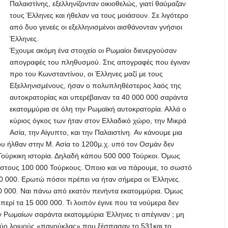
Παλαιστίνης, εξελληνίζονταν οικιοθελώς, γιατί θαύμαζαν
τους Έλληνες και ήθελαν να τους μοιάσουν. Σε λιγότερο
από δυο γενεές οι εξελληνισμένοι αισθάνονταν γνήσιοι
Έλληνες.
Έχουμε ακόμη ένα στοιχείο οι Ρωμαίοι διενεργούσαν
απογραφές του πληθυσμού. Στις απογραφές που έγιναν
προ του Κωνσταντίνου, οι Έλληνες μαζί με τους
Εξελληνισμένους, ήσαν ο πολυπληθέστερος λαός της
αυτοκρατορίας και υπερέβαιναν τα 40 000 000 σαράντα
εκατομμύρια σε όλη την Ρωμαϊκή αυτοκρατορία. Αλλά ο
κύριος όγκος των ήταν στον Ελλαδικό χώρο, την Μικρά
Ασία, την Αίγυπτο, και την Παλαιστίνη. Aν κάνουμε μια
ου ήλθαν στην Μ. Ασία το 1200μ.χ. υπό τον Οσμάν δεν
 Τούρκικη ιστορία. Δηλαδή κάπου 500 000 Τούρκοι. Όμως
ω στους 100 000 Τούρκους. Όποιο και να πάρουμε, το σωστό
000 000. Ερωτώ πόσοι πρέπει να ήταν σήμερα οι Έλληνες.
 000. Ναι πάνω από εκατόν πενήντα εκατομμύρια. Όμως
περί τα 15 000 000. Τι λοιπόν έγινε που τα νούμερα δεν
 Ρωμαίων σαράντα εκατομμύρια Έλληνες τι απέγιναν ; μη
ύο λοιμούς «πανούκλας» που ξέσπασαν το 531και το