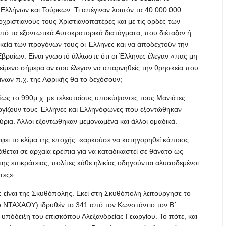
ύ Ελλήνων και Τούρκων. Τι απέγιναν λοιπόν τα 40 000 000
ριστιανούς τους Χριστιανοπατέρες και με τις ορδές των
ό τα εξοντωτικά Αυτοκρατορικά διατάγματα, που διέταζαν ή
κεία των προγόνων τους οι Έλληνες και να αποδεχτούν την
βραίων. Είναι γνωστό άλλωστε ότι οι Έλληνες έλεγαν «πας μη
κείμενο σήμερα αν σου έλεγαν να απαρνηθείς την θρησκεία που
άνων π.χ. της Αφρικής θα το δεχόσουν;
έως το 990μ.χ. με τελευταίους υποκύψαντες τους Μανιάτες.
λογίζουν τους Έλληνες και Ελληνόφωνες που εξοντώθηκαν
ύρια. Άλλοι εξοντώθηκαν μεμονωμένα και άλλοι ομαδικά.
φει το κλίμα της εποχής. «αρκούσε να κατηγορηθεί κάποιος
εται σε αρχαία ερείπια για να καταδικαστεί σε θάνατο ως
ης επικράτειας, πολίτες κάθε ηλικίας οδηγούνται αλυσοδεμένοι
ντες»
 είναι της Σκυθόπολης. Εκεί στη Σκυθόπολη λειτούργησε το
ο ΝΤΑΧΑΟΥ) ιδρυθέν το 341 από τον Κωνστάντιο τον Β΄
 υπόδειξη του επισκόπου Αλεξανδρείας Γεωργίου. Το πότε, και