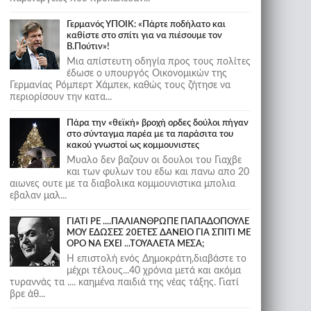
Γερμανός ΥΠΟΙΚ: «Πάρτε ποδήλατο και
καθίστε στο σπίτι για να πιέσουμε τον
Β.Πούτιν»!
Μια απίστευτη οδηγία προς τους πολίτες
έδωσε ο υπουργός Οικονομικών της
Γερμανίας Ρόμπερτ Χάμπεκ, καθώς τους ζήτησε να
περιορίσουν την κατα...
Πάρα την «θεϊκή» βροχή ορδες δούλοι πήγαν
στο σύνταγμα παρέα με τα παράσιτα του
κακού γνωστοί ως κομμουνιστες
Μυαλο δεν βαζουν οι δουλοι του Γιαχβε
και των φυλων του εδω και πανω απο 20
αιωνες ουτε με τα διαβολικα κομμουνιστικα μπολια
εβαλαν μαλ...
ΓΙΑΤΙ ΡΕ ....ΠΑΛΙΑΝΘΡΩΠΕ ΠΑΠΑΔΟΠΟΥΛΕ
ΜΟΥ ΕΔΩΣΕΣ 20ΕΤΕΣ ΔΑΝΕΙΟ ΓΙΑ ΣΠΙΤΙ ΜΕ
ΟΡΟ ΝΑ ΕΧΕΙ ...ΤΟΥΑΛΕΤΑ ΜΕΣΑ;
Η επιστολή ενός Δημοκράτη,διαβάστε το
μέχρι τέλους...40 χρόνια μετά και ακόμα
τυραννάς τα .... καημένα παιδιά της νέας τάξης. Γιατί
βρε άθ...