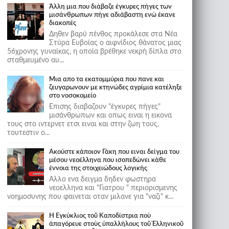
Άλλη μια που διάβαζε έγκυρες πήγες των
μισάνθρωπων πήγε αδιάβαστη ενώ έκανε
διακοπές
Δηθεν βαρύ πένθος προκάλεσε στα Νέα
Στύρα Ευβοίας ο αιφνίδιος θάνατος μιας
56χρονης γυναίκας, η οποία βρέθηκε νεκρή δίπλα στο
σταθμευμένο αυ...
Μια απο τα εκατομμύρια που πανε και
ζευγαρωνουν με κτηνώδες αγρίμια κατέληξε
στο νοσοκομείο
Επισης διαβαζουν "έγκυρες πήγες"
μισάνθρωπων και οπως ειναι η εικονα
τους στο ιντερνετ ετσι ειναι και στην ζωη τους,
τουτεστιν ο...
Ακούστε κάποιον Γάκη που ειναι δείγμα του
μέσου νεοέλληνα που ισοπεδώνει κάθε
έννοια της στοιχειώδους λογικής
Αλλο ενα δειγμα δηδεν φωστηρα
νεοελληνα και "Γιατρου " περιορισμενης
νοημοσυνης που φαινεται οταν μιλανε για "ναζι" κ...
Ἡ Ἐγκύκλιος τοῦ Καποδίστρια ποὺ
ἀπαγόρευε στοὺς ὑπαλλήλους τοῦ Ἑλληνικοῦ