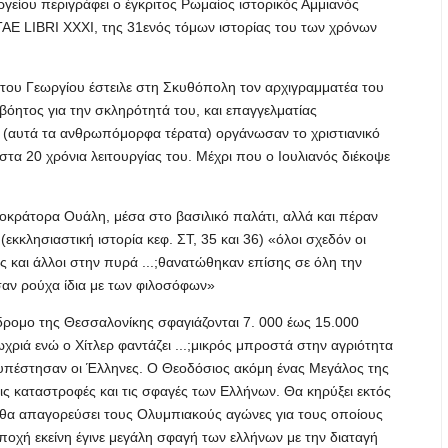
ργείου περιγράφει ο έγκριτος Ρωμαίος ιστορικός Αμμιανός
TAE LIBRI XXXI, της 31ενός τόμων ιστορίας του των χρόνων
του Γεωργίου έστειλε στη Σκυθόπολη τον αρχιγραμματέα του
βόητος για την σκληρότητά του, και επαγγελματίας
ς (αυτά τα ανθρωπόμορφα τέρατα) οργάνωσαν το χριστιανικό
τα 20 χρόνια λειτουργίας του. Μέχρι που ο Ιουλιανός διέκοψε
οκράτορα Ουάλη, μέσα στο βασιλικό παλάτι, αλλά και πέραν
εκκλησιαστική ιστορία κεφ. ΣΤ, 35 και 36) «όλοι σχεδόν οι
ς και άλλοι στην πυρά ...;θανατώθηκαν επίσης σε όλη την
σαν ρούχα ίδια με των φιλοσόφων»
όδρομο της Θεσσαλονίκης σφαγιάζονται 7. 000 έως 15.000
χριά ενώ ο Χίτλερ φαντάζει ...;μικρός μπροστά στην αγριότητα
υπέστησαν οι Έλληνες. Ο Θεοδόσιος ακόμη ένας Μεγάλος της
τις καταστροφές και τις σφαγές των Ελλήνων. Θα κηρύξει εκτός
ι θα απαγορεύσει τους Ολυμπιακούς αγώνες για τους οποίους
ποχή εκείνη έγινε μεγάλη σφαγή των ελλήνων με την διαταγή