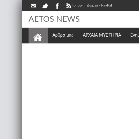
follow
Δωρεά - PayPal
AETOS NEWS
Άρθρα μας
ΑΡΧΑΙΑ ΜΥΣΤΗΡΙΑ
Ενη