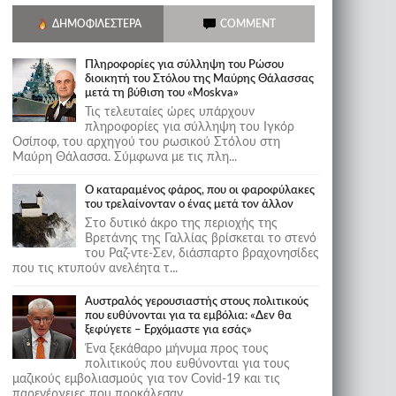
ΔΗΜΟΦΙΛΈΣΤΕΡΑ
COMMENT
Πληροφορίες για σύλληψη του Ρώσου
διοικητή του Στόλου της Mαύρης Θάλασσας
μετά τη βύθιση του «Moskva»
Τις τελευταίες ώρες υπάρχουν
πληροφορίες για σύλληψη του Ιγκόρ
Οσίποφ, του αρχηγού του ρωσικού Στόλου στη
Μαύρη Θάλασσα. Σύμφωνα με τις πλη...
Ο καταραμένος φάρος, που οι φαροφύλακες
του τρελαίνονταν ο ένας μετά τον άλλον
Στο δυτικό άκρο της περιοχής της
Βρετάνης της Γαλλίας βρίσκεται το στενό
του Ραζ-ντε-Σεν, διάσπαρτο βραχονησίδες
που τις κτυπούν ανελέητα τ...
Αυστραλός γερουσιαστής στους πολιτικούς
που ευθύνονται για τα εμβόλια: «Δεν θα
ξεφύγετε – Ερχόμαστε για εσάς»
Ένα ξεκάθαρο μήνυμα προς τους
πολιτικούς που ευθύνονται για τους
μαζικούς εμβολιασμούς για τον Covid-19 και τις
παρενέργειες που προκάλεσαν...