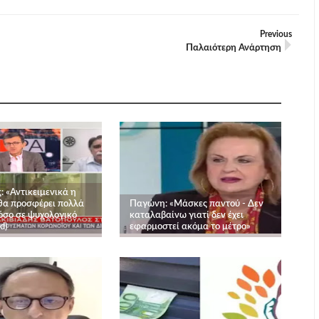
Previous
Παλαιότερη Ανάρτηση
 «Αντικειμενικά η
θα προσφέρει πολλά
Παγώνη: «Μάσκες παντού - Δεν
όσο σε ψυχολογικό
καταλαβαίνω γιατί δεν έχει
d)
εφαρμοστεί ακόμα το μέτρο»