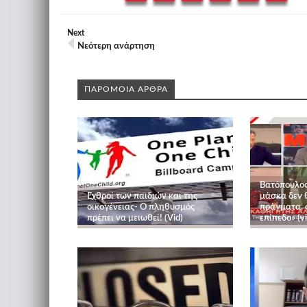
Next
Νεότερη ανάρτηση
ΠΑΡΟΜΟΙΑ ΑΡΘΡΑ
Βατόπουλος:
Εχθροί των παιδιών και της
μάσκα δεν 
οικογένειας- Ο πληθυσμός
πράγματα, 
πρέπει να μειωθεί! (Vid)
επίπεδο» (vi