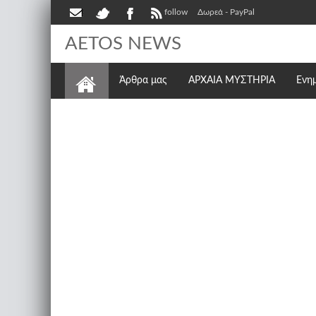
follow
Δωρεά - PayPal
AETOS NEWS
Άρθρα μας
ΑΡΧΑΙΑ ΜΥΣΤΗΡΙΑ
Ενη