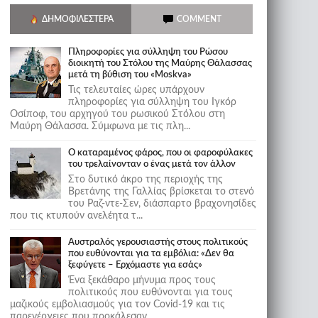
ΔΗΜΟΦΙΛΈΣΤΕΡΑ
COMMENT
Πληροφορίες για σύλληψη του Ρώσου
διοικητή του Στόλου της Mαύρης Θάλασσας
μετά τη βύθιση του «Moskva»
Τις τελευταίες ώρες υπάρχουν
πληροφορίες για σύλληψη του Ιγκόρ
Οσίποφ, του αρχηγού του ρωσικού Στόλου στη
Μαύρη Θάλασσα. Σύμφωνα με τις πλη...
Ο καταραμένος φάρος, που οι φαροφύλακες
του τρελαίνονταν ο ένας μετά τον άλλον
Στο δυτικό άκρο της περιοχής της
Βρετάνης της Γαλλίας βρίσκεται το στενό
του Ραζ-ντε-Σεν, διάσπαρτο βραχονησίδες
που τις κτυπούν ανελέητα τ...
Αυστραλός γερουσιαστής στους πολιτικούς
που ευθύνονται για τα εμβόλια: «Δεν θα
ξεφύγετε – Ερχόμαστε για εσάς»
Ένα ξεκάθαρο μήνυμα προς τους
πολιτικούς που ευθύνονται για τους
μαζικούς εμβολιασμούς για τον Covid-19 και τις
παρενέργειες που προκάλεσαν...