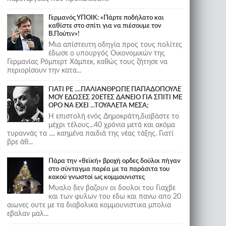
Γερμανός ΥΠΟΙΚ: «Πάρτε ποδήλατο και
καθίστε στο σπίτι για να πιέσουμε τον
Β.Πούτιν»!
Μια απίστευτη οδηγία προς τους πολίτες
έδωσε ο υπουργός Οικονομικών της
Γερμανίας Ρόμπερτ Χάμπεκ, καθώς τους ζήτησε να
περιορίσουν την κατα...
ΓΙΑΤΙ ΡΕ ....ΠΑΛΙΑΝΘΡΩΠΕ ΠΑΠΑΔΟΠΟΥΛΕ
ΜΟΥ ΕΔΩΣΕΣ 20ΕΤΕΣ ΔΑΝΕΙΟ ΓΙΑ ΣΠΙΤΙ ΜΕ
ΟΡΟ ΝΑ ΕΧΕΙ ...ΤΟΥΑΛΕΤΑ ΜΕΣΑ;
Η επιστολή ενός Δημοκράτη,διαβάστε το
μέχρι τέλους...40 χρόνια μετά και ακόμα
τυραννάς τα .... καημένα παιδιά της νέας τάξης. Γιατί
βρε άθ...
Πάρα την «θεϊκή» βροχή ορδες δούλοι πήγαν
στο σύνταγμα παρέα με τα παράσιτα του
κακού γνωστοί ως κομμουνιστες
Μυαλο δεν βαζουν οι δουλοι του Γιαχβε
και των φυλων του εδω και πανω απο 20
αιωνες ουτε με τα διαβολικα κομμουνιστικα μπολια
εβαλαν μαλ...