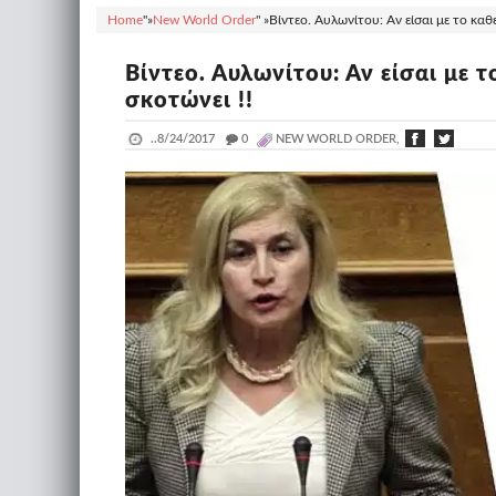
Home
"»
New World Order
" »
Βίντεο. Αυλωνίτου: Αν είσαι με το καθ
Βίντεο. Αυλωνίτου: Αν είσαι με 
σκοτώνει !!
..
8/24/2017
_
0
NEW WORLD ORDER,