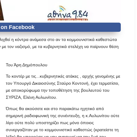
ελιχθεί η κόντρα ανάμεσα στο αν τα κομμουνιστικά καθεστώτα
ε τον ναζισμό, με τα κυβερνητικά στελέχη να παίρνουν θέση
Του Άρη Δημόπουλου
Το κοντέρ με τις...κυβερνητικές ατάκες , αρχής γενομένης με
τον Υπουργό Δικαιοσύνης Σταύρο Κοντονή, έχει τερματίσει,
με αποκορύφωμα την τοποθέτηση της βουλευτού του
ΣΥΡΙΖΑ, Ελένη Αυλωνίτου.
Όπως θα ακούσετε και στο παρακάτω ηχητικό από
σημερινή ραδιοφωνική της συνέντευξη, η κ.Αυλωνίτου ούτε
λίγο ούτε πολύ υποστηρίζει πως μόνο όποιος
συνεργαζόταν με το κομμουνιστικό καθεστώς (κρατείστε τη
λέξη) θα μπορούσε να μην ανησυχεί για την ζωή του.