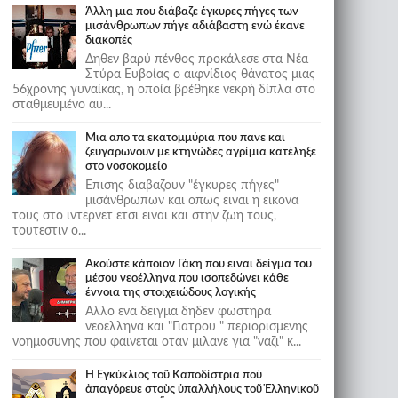
Άλλη μια που διάβαζε έγκυρες πήγες των
μισάνθρωπων πήγε αδιάβαστη ενώ έκανε
διακοπές
Δηθεν βαρύ πένθος προκάλεσε στα Νέα
Στύρα Ευβοίας ο αιφνίδιος θάνατος μιας
56χρονης γυναίκας, η οποία βρέθηκε νεκρή δίπλα στο
σταθμευμένο αυ...
Μια απο τα εκατομμύρια που πανε και
ζευγαρωνουν με κτηνώδες αγρίμια κατέληξε
στο νοσοκομείο
Επισης διαβαζουν "έγκυρες πήγες"
μισάνθρωπων και οπως ειναι η εικονα
τους στο ιντερνετ ετσι ειναι και στην ζωη τους,
τουτεστιν ο...
Ακούστε κάποιον Γάκη που ειναι δείγμα του
μέσου νεοέλληνα που ισοπεδώνει κάθε
έννοια της στοιχειώδους λογικής
Αλλο ενα δειγμα δηδεν φωστηρα
νεοελληνα και "Γιατρου " περιορισμενης
νοημοσυνης που φαινεται οταν μιλανε για "ναζι" κ...
Ἡ Ἐγκύκλιος τοῦ Καποδίστρια ποὺ
ἀπαγόρευε στοὺς ὑπαλλήλους τοῦ Ἑλληνικοῦ