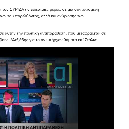
 του ΣΥΡΙΖΑ τις τελευταίες μέρες, σε μία συντονισμένη
των του παρελθόντος, αλλά και ακύρωσης των
σε αυτήν την πολιτική αντιπαράθεση, που μεταφράζεται σε
βειες. Αλεξιάδης για το αν υπήρχαν θύματα επί Στάλιν: