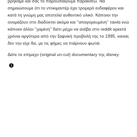
βρήκαμε και σας το παρουσιάζουμε παρακάτω. Να
σημειώσουμε ότι το ντοκιμαντέρ έχει τρομερό ενδιαφέρον και
κατά τη γνώμη μας αποτελεί αυθεντικό υλικό. Κάποιοι την
ονομάζουν στο διαδύκτιο ακόμα και ''απαγορευμένη'' ταινία ενώ
κάποιοι άλλοι ''χαμένη'' διότι μέχρι να ανέβει στο reddit αρκετά
χρόνια αργότερα από την ξαφνική προβολή της το 1995, κανείς
δεν την είχε δει, με τις φήμες να παίρνουν φωτιά.
Δείτε το επίμαχο (original un-cut) documentary της disney: