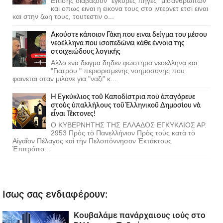
Επισης διαβαζουν "έγκυρες πήγες" μισάνθρωπων
και οπως ειναι η εικονα τους στο ιντερνετ ετσι ειναι
και στην ζωη τους, τουτεστιν ο...
Ακούστε κάποιον Γάκη που ειναι δείγμα του μέσου
νεοέλληνα που ισοπεδώνει κάθε έννοια της
στοιχειώδους λογικής
Αλλο ενα δειγμα δηδεν φωστηρα νεοελληνα και
"Γιατρου " περιορισμενης νοημοσυνης που
φαινεται οταν μιλανε για "ναζι" κ...
Ἡ Ἐγκύκλιος τοῦ Καποδίστρια ποὺ ἀπαγόρευε
στοὺς ὑπαλλήλους τοῦ Ἑλληνικοῦ Δημοσίου νὰ
εἶναι Τέκτονες!
Ο ΚΥΒΕΡΝΗΤΗΣ ΤΗΣ ΕΛΛΑΔΟΣ ΕΓΚΥΚΛΙΟΣ ΑΡ.
2953 Πρὸς τὸ Πανελλήνιον Πρὸς τοὺς κατὰ τὸ
Αἰγαῖον Πέλαγος καὶ τὴν Πελοπόννησον Ἐκτάκτους
Ἐπιτρόπο...