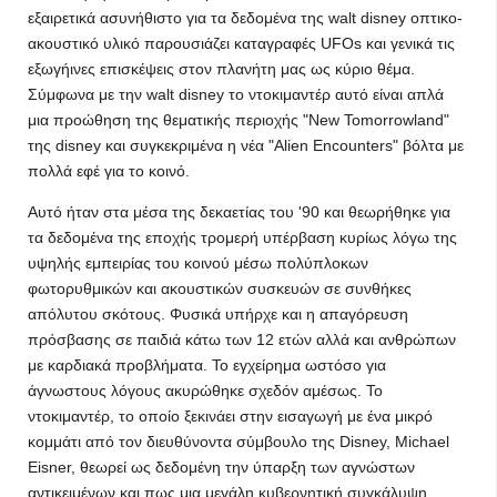
εξαιρετικά ασυνήθιστο για τα δεδομένα της walt disney οπτικο-
ακουστικό υλικό παρουσιάζει καταγραφές UFOs και γενικά τις
εξωγήινες επισκέψεις στον πλανήτη μας ως κύριο θέμα.
Σύμφωνα με την walt disney το ντοκιμαντέρ αυτό είναι απλά
μια προώθηση της θεματικής περιοχής "New Tomorrowland"
της disney και συγκεκριμένα η νέα "Alien Encounters" βόλτα με
πολλά εφέ για το κοινό.
Αυτό ήταν στα μέσα της δεκαετίας του '90 και θεωρήθηκε για
τα δεδομένα της εποχής τρομερή υπέρβαση κυρίως λόγω της
υψηλής εμπειρίας του κοινού μέσω πολύπλοκων
φωτορυθμικών και ακουστικών συσκευών σε συνθήκες
απόλυτου σκότους. Φυσικά υπήρχε και η απαγόρευση
πρόσβασης σε παιδιά κάτω των 12 ετών αλλά και ανθρώπων
με καρδιακά προβλήματα. Το εγχείρημα ωστόσο για
άγνωστους λόγους ακυρώθηκε σχεδόν αμέσως. Το
ντοκιμαντέρ, το οποίο ξεκινάει στην εισαγωγή με ένα μικρό
κομμάτι από τον διευθύνοντα σύμβουλο της Disney, Michael
Eisner, θεωρεί ως δεδομένη την ύπαρξη των αγνώστων
αντικειμένων και πως μια μεγάλη κυβερνητική συγκάλυψη