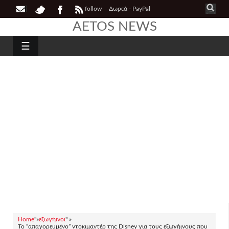
follow
Δωρεά - PayPal
AETOS NEWS
☰
Home
"»
εξωγήινοι
" »
Το “απαγορευμένο” ντοκιμαντέρ της Disney για τους εξωγήινους που