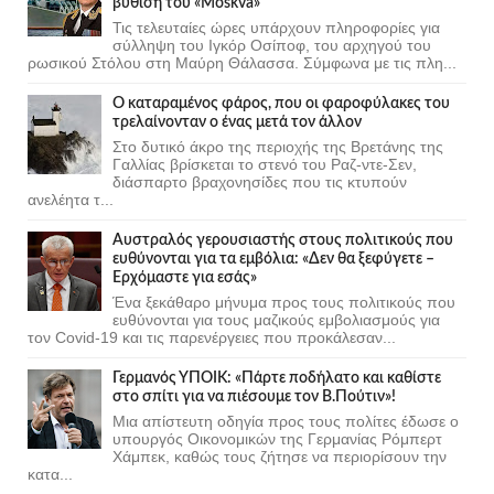
βύθιση του «Moskva»
Τις τελευταίες ώρες υπάρχουν πληροφορίες για
σύλληψη του Ιγκόρ Οσίποφ, του αρχηγού του
ρωσικού Στόλου στη Μαύρη Θάλασσα. Σύμφωνα με τις πλη...
Ο καταραμένος φάρος, που οι φαροφύλακες του
τρελαίνονταν ο ένας μετά τον άλλον
Στο δυτικό άκρο της περιοχής της Βρετάνης της
Γαλλίας βρίσκεται το στενό του Ραζ-ντε-Σεν,
διάσπαρτο βραχονησίδες που τις κτυπούν
ανελέητα τ...
Αυστραλός γερουσιαστής στους πολιτικούς που
ευθύνονται για τα εμβόλια: «Δεν θα ξεφύγετε –
Ερχόμαστε για εσάς»
Ένα ξεκάθαρο μήνυμα προς τους πολιτικούς που
ευθύνονται για τους μαζικούς εμβολιασμούς για
τον Covid-19 και τις παρενέργειες που προκάλεσαν...
Γερμανός ΥΠΟΙΚ: «Πάρτε ποδήλατο και καθίστε
στο σπίτι για να πιέσουμε τον Β.Πούτιν»!
Μια απίστευτη οδηγία προς τους πολίτες έδωσε ο
υπουργός Οικονομικών της Γερμανίας Ρόμπερτ
Χάμπεκ, καθώς τους ζήτησε να περιορίσουν την
κατα...