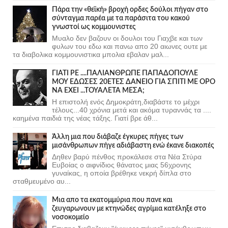
Πάρα την «θεϊκή» βροχή ορδες δούλοι πήγαν στο
σύνταγμα παρέα με τα παράσιτα του κακού
γνωστοί ως κομμουνιστες
Μυαλο δεν βαζουν οι δουλοι του Γιαχβε και των
φυλων του εδω και πανω απο 20 αιωνες ουτε με
τα διαβολικα κομμουνιστικα μπολια εβαλαν μαλ...
ΓΙΑΤΙ ΡΕ ....ΠΑΛΙΑΝΘΡΩΠΕ ΠΑΠΑΔΟΠΟΥΛΕ
ΜΟΥ ΕΔΩΣΕΣ 20ΕΤΕΣ ΔΑΝΕΙΟ ΓΙΑ ΣΠΙΤΙ ΜΕ ΟΡΟ
ΝΑ ΕΧΕΙ ...ΤΟΥΑΛΕΤΑ ΜΕΣΑ;
Η επιστολή ενός Δημοκράτη,διαβάστε το μέχρι
τέλους...40 χρόνια μετά και ακόμα τυραννάς τα ....
καημένα παιδιά της νέας τάξης. Γιατί βρε άθ...
Άλλη μια που διάβαζε έγκυρες πήγες των
μισάνθρωπων πήγε αδιάβαστη ενώ έκανε διακοπές
Δηθεν βαρύ πένθος προκάλεσε στα Νέα Στύρα
Ευβοίας ο αιφνίδιος θάνατος μιας 56χρονης
γυναίκας, η οποία βρέθηκε νεκρή δίπλα στο
σταθμευμένο αυ...
Μια απο τα εκατομμύρια που πανε και
ζευγαρωνουν με κτηνώδες αγρίμια κατέληξε στο
νοσοκομείο