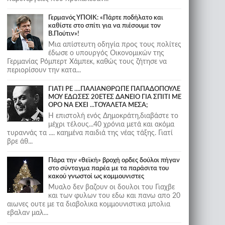
Γερμανός ΥΠΟΙΚ: «Πάρτε ποδήλατο και
καθίστε στο σπίτι για να πιέσουμε τον
Β.Πούτιν»!
Μια απίστευτη οδηγία προς τους πολίτες
έδωσε ο υπουργός Οικονομικών της
Γερμανίας Ρόμπερτ Χάμπεκ, καθώς τους ζήτησε να
περιορίσουν την κατα...
ΓΙΑΤΙ ΡΕ ....ΠΑΛΙΑΝΘΡΩΠΕ ΠΑΠΑΔΟΠΟΥΛΕ
ΜΟΥ ΕΔΩΣΕΣ 20ΕΤΕΣ ΔΑΝΕΙΟ ΓΙΑ ΣΠΙΤΙ ΜΕ
ΟΡΟ ΝΑ ΕΧΕΙ ...ΤΟΥΑΛΕΤΑ ΜΕΣΑ;
Η επιστολή ενός Δημοκράτη,διαβάστε το
μέχρι τέλους...40 χρόνια μετά και ακόμα
τυραννάς τα .... καημένα παιδιά της νέας τάξης. Γιατί
βρε άθ...
Πάρα την «θεϊκή» βροχή ορδες δούλοι πήγαν
στο σύνταγμα παρέα με τα παράσιτα του
κακού γνωστοί ως κομμουνιστες
Μυαλο δεν βαζουν οι δουλοι του Γιαχβε
και των φυλων του εδω και πανω απο 20
αιωνες ουτε με τα διαβολικα κομμουνιστικα μπολια
εβαλαν μαλ...