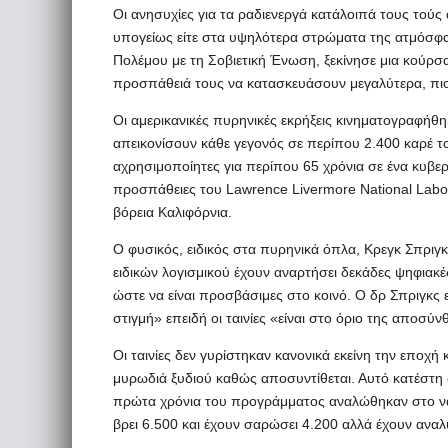
Οι ανησυχίες για τα ραδιενεργά κατάλοιπά τους τούς
υπογείως είτε στα υψηλότερα στρώματα της ατμόσφα
Πολέμου με τη Σοβιετική Ένωση, ξεκίνησε μια κούρ
προσπάθειά τους να κατασκευάσουν μεγαλύτερα, πιο
Οι αμερικανικές πυρηνικές εκρήξεις κινηματογραφήθ
απεικονίσουν κάθε γεγονός σε περίπου 2.400 καρέ το
αχρησιμοποίητες για περίπου 65 χρόνια σε ένα κυβε
προσπάθειες του Lawrence Livermore National Labo
βόρεια Καλιφόρνια.
Ο φυσικός, ειδικός στα πυρηνικά όπλα, Κρεγκ Σπριγκ
ειδικών λογισμικού έχουν αναρτήσει δεκάδες ψηφιακ
ώστε να είναι προσβάσιμες στο κοινό. Ο δρ Σπριγκς
στιγμή» επειδή οι ταινίες «είναι στο όριο της αποσύ
Οι ταινίες δεν γυρίστηκαν κανονικά εκείνη την εποχή κ
μυρωδιά ξυδιού καθώς αποσυντίθεται. Αυτό κατέστη 
πρώτα χρόνια του προγράμματος αναλώθηκαν στο να βρ
βρει 6.500 και έχουν σαρώσει 4.200 αλλά έχουν αναλύ