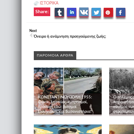
ΙΣΤΟΡΙΚΑ
Share:
Next
Όνειρο ή ανάμνηση προηγούμενης ζωής;
ΠΑΡΟΜΟΙΑ ΑΡΘΡΑ
ΚΩΝΣΤΑΝΤΙΝΟΥΠΟΛΗ 1955:
Ο πόλεμος 
Φόνοι, ληστείες, εμπρησμοί,
παραισθήσε
προσοχή εδώ: βιασμοί
εθισμός τω
Ελληνίδων, και βασανιστήρια!
στρατιωτών