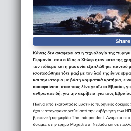
Κάνεις δεν αναφέρει οτι η τεχνολογία της πυρηνι
Γερμανία, που ο ίδιος ο Χίτλερ ηταν κατα της χ
τον πόλεμο και η μασονία εξαπλώθηκε παντού μα
ισοπεδώθηκε τότε μαζί με τον λαό της έγινε εβρα
και την ιστορία με βάση κομματικά κριτήρια, ειν
κακοφαίνεται όταν τους λένε γκοϊμ οι Εβραίοι, γ
ανθρωποειδή, για την ακρίβεια ,για τους Εβραίο
Πλάνα από εκατοντάδες μυστικές πυρηνικές δοκιμέ
έχουν αποχαρακτηρισθεί από την κυβέρνηση των ΗΠΑ
βρετανική εφημερίδα The Independent. Ανάμεσα στο
δοκιμές στην έρημο Μοχάβι στη Νεβάδα και σε πολλ