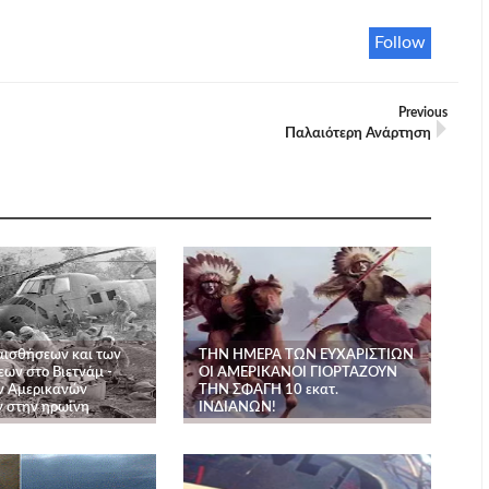
Follow
Previous
Παλαιότερη Ανάρτηση
αισθήσεων και των
ΤΗΝ ΗΜΕΡΑ ΤΩΝ ΕΥΧΑΡΙΣΤΙΩΝ
ων στο Βιετνάμ -
ΟΙ ΑΜΕΡΙΚΑΝΟΙ ΓΙΟΡΤΑΖΟΥΝ
ν Αμερικανών
ΤΗΝ ΣΦΑΓΗ 10 εκατ.
 στην ηρωίνη
ΙΝΔΙΑΝΩΝ!