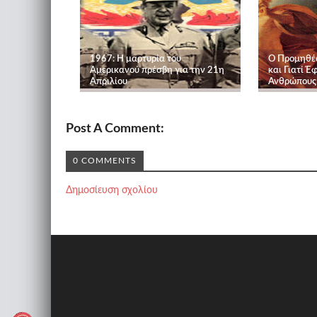
1967: Η μαρτυρία του
Ο Προμηθέ
Αμερικανού πρέσβη για την 21η
και Γιατί Έ
Απριλίου
Ανθρώπους
Post A Comment:
0 COMMENTS
Δημοσίευση σχολίου