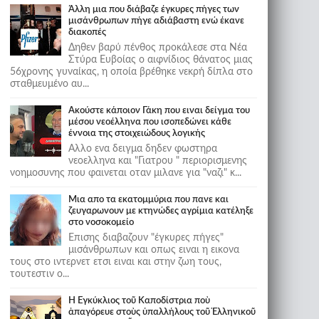
Άλλη μια που διάβαζε έγκυρες πήγες των
μισάνθρωπων πήγε αδιάβαστη ενώ έκανε
διακοπές
Δηθεν βαρύ πένθος προκάλεσε στα Νέα
Στύρα Ευβοίας ο αιφνίδιος θάνατος μιας
56χρονης γυναίκας, η οποία βρέθηκε νεκρή δίπλα στο
σταθμευμένο αυ...
Ακούστε κάποιον Γάκη που ειναι δείγμα του
μέσου νεοέλληνα που ισοπεδώνει κάθε
έννοια της στοιχειώδους λογικής
Αλλο ενα δειγμα δηδεν φωστηρα
νεοελληνα και "Γιατρου " περιορισμενης
νοημοσυνης που φαινεται οταν μιλανε για "ναζι" κ...
Μια απο τα εκατομμύρια που πανε και
ζευγαρωνουν με κτηνώδες αγρίμια κατέληξε
στο νοσοκομείο
Επισης διαβαζουν "έγκυρες πήγες"
μισάνθρωπων και οπως ειναι η εικονα
τους στο ιντερνετ ετσι ειναι και στην ζωη τους,
τουτεστιν ο...
Ἡ Ἐγκύκλιος τοῦ Καποδίστρια ποὺ
ἀπαγόρευε στοὺς ὑπαλλήλους τοῦ Ἑλληνικοῦ