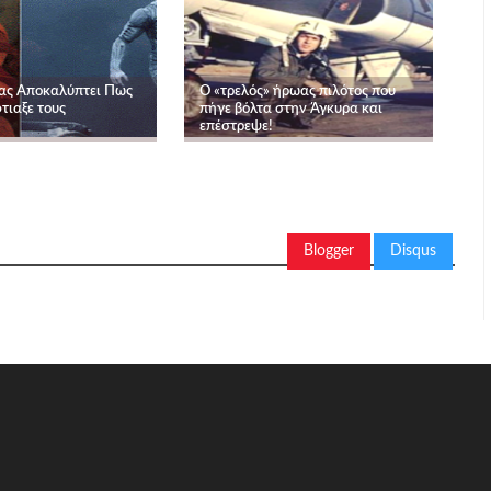
ας Αποκαλύπτει Πως
Ο «τρελός» ήρωας πιλότος που
φτιαξε τους
πήγε βόλτα στην Άγκυρα και
επέστρεψε!
Blogger
Disqus