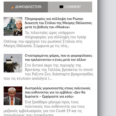
ΔΗΜΟΦΙΛΈΣΤΕΡΑ
COMMENT
Πληροφορίες για σύλληψη του Ρώσου
διοικητή του Στόλου της Mαύρης Θάλασσας
μετά τη βύθιση του «Moskva»
Τις τελευταίες ώρες υπάρχουν
πληροφορίες για σύλληψη του Ιγκόρ
Οσίποφ, του αρχηγού του ρωσικού Στόλου στη
Μαύρη Θάλασσα. Σύμφωνα με τις πλη...
Ο καταραμένος φάρος, που οι φαροφύλακες
του τρελαίνονταν ο ένας μετά τον άλλον
Στο δυτικό άκρο της περιοχής της
Βρετάνης της Γαλλίας βρίσκεται το στενό
του Ραζ-ντε-Σεν, διάσπαρτο βραχονησίδες
που τις κτυπούν ανελέητα τ...
Αυστραλός γερουσιαστής στους πολιτικούς
που ευθύνονται για τα εμβόλια: «Δεν θα
ξεφύγετε – Ερχόμαστε για εσάς»
Ένα ξεκάθαρο μήνυμα προς τους
πολιτικούς που ευθύνονται για τους
μαζικούς εμβολιασμούς για τον Covid-19 και τις
παρενέργειες που προκάλεσαν...