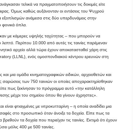
 ανάγκασαν τελικά να πραγματοποιήσουν τις δοκιμές είτε
ιρας. Όμως καθώς αυξάνονταν οι εντάσεις του Ψυχρού
σα εξοπλισμών ανάμεσα στις δύο υπερδυνάμεις στην
 φονικά όπλα.
ηκαν με κάμερες υψηλής ταχύτητας – που μπορούν να
 λεπτό. Περίπου 10.000 από αυτές τις ταινίες παρέμεναν
ρνητικό αρχείο αλλά τώρα έχουν αποκατασταθεί χάρη στις
ratory (LLNL), ενός ομοσπονδιακού κέντρου ερευνών στη
ς και μια ομάδα κινηματογραφικών ειδικών, αρχειοθετών και
ές σαρώσεις των 750 ταινιών οι οποίες αποχαρακτηρίσθηκαν
 είπε πως ξεκίνησαν το πρόγραμμα αυτό «την κατάλληλη
νθεσης μέχρι του σημείου όπου θα γίνουν άχρηστες».
αι είναι φτιαγμένες με νιτροκυτταρίνη – η οποία αναδίδει μια
σαφές στο προσωπικό όταν άνοιξε τα δοχεία. Είπε πως τα
εθούν τα δοχεία που περιείχαν τις ταινίες. Εκτιμά ότι έχουν
σει μόλις 400 με 500 ταινίες.