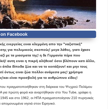
κής ενεργείας ειναι κλεμμένη απο την "ναζιστική"
ρήσης για πολεμικούς σκοπούς! μεγα λάθος, γιατι έχασε
ζί με τα μιασματα της! η δε Γερμανία πέρα που
ϊκή! αυτη ειναι η πικρή αλήθεια! όσοι βλέπουν κατι άλλο,
αι άπλα δίποδα ζώα και να το κοιτάξουν! και μην τους
ιατί όντως ειναι ζώα πολλοι ανάμεσα μας! χρήσιμα
υς!και είναι προσβολή για το ανθρώπινο είδος!
ς που πραγματοποιήθηκαν στη διάρκεια του Ψυχρού Πολέμου
 για πρώτη φορά και αναρτήθηκαν στο You Tube, γράφει η
 1945 και στο 1962, οι ΗΠΑ πραγματοποίησαν 210 πυρηνικές
ά απομονωμένα νησιά στον Ειρηνικό.