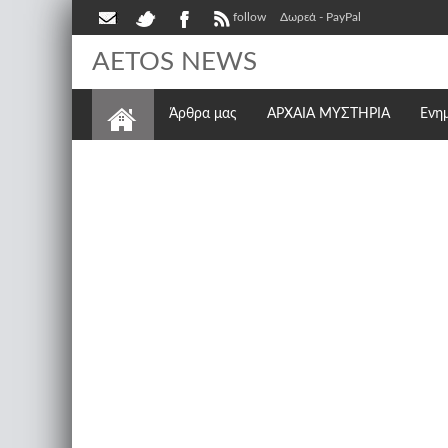
follow
Δωρεά - PayPal
AETOS NEWS
Άρθρα μας
ΑΡΧΑΙΑ ΜΥΣΤΗΡΙΑ
Ενη