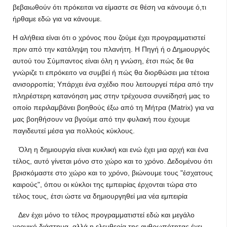
βεβαιωθούν ότι πρόκειται να είμαστε σε θέση να κάνουμε ό,τι
ήρθαμε εδώ για να κάνουμε.
Η αλήθεια είναι ότι ο χρόνος που ζούμε έχει προγραμματιστεί
πριν από την κατάληψη του πλανήτη. Η Πηγή ή ο Δημιουργός
αυτού του Σύμπαντος είναι όλη η γνώση, έτσι πώς δε θα
γνώριζε τι επρόκειτο να συμβεί ή πώς θα διορθώσει μια τέτοια
ανισορροπία; Υπάρχει ένα σχέδιο που λειτουργεί πέρα ​​από την
πληρέστερη κατανόηση μας στην τρέχουσα συνείδησή μας το
οποίο περιλαμβάνει βοηθούς έξω από τη Μήτρα (Μatrix) για να
μας βοηθήσουν να βγούμε από την φυλακή που έχουμε
παγιδευτεί μέσα για πολλούς κύκλους.
Όλη η δημιουργία είναι κυκλική και ενώ έχει μια αρχή και ένα
τέλος, αυτό γίνεται μόνο στο χώρο και το χρόνο. Δεδομένου ότι
βρισκόμαστε στο χώρο και το χρόνο, βιώνουμε τους "έσχατους
καιρούς", όπου οι κύκλοι της εμπειρίας έρχονται τώρα στο
τέλος τους, έτσι ώστε να δημιουργηθεί μια νέα εμπειρία
Δεν έχει μόνο το τέλος προγραμματιστεί εδώ και μεγάλο
χρονικό διάστημα, αλλά η ελευθερία της ανθρωπότητας έχει