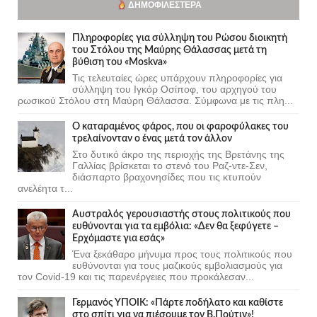
ΔΗΜΟΦΙΛΈΣΤΕΡΑ
Πληροφορίες για σύλληψη του Ρώσου διοικητή
του Στόλου της Mαύρης Θάλασσας μετά τη
βύθιση του «Moskva»
Τις τελευταίες ώρες υπάρχουν πληροφορίες για
σύλληψη του Ιγκόρ Οσίποφ, του αρχηγού του
ρωσικού Στόλου στη Μαύρη Θάλασσα. Σύμφωνα με τις πλη...
Ο καταραμένος φάρος, που οι φαροφύλακες του
τρελαίνονταν ο ένας μετά τον άλλον
Στο δυτικό άκρο της περιοχής της Βρετάνης της
Γαλλίας βρίσκεται το στενό του Ραζ-ντε-Σεν,
διάσπαρτο βραχονησίδες που τις κτυπούν
ανελέητα τ...
Αυστραλός γερουσιαστής στους πολιτικούς που
ευθύνονται για τα εμβόλια: «Δεν θα ξεφύγετε –
Ερχόμαστε για εσάς»
Ένα ξεκάθαρο μήνυμα προς τους πολιτικούς που
ευθύνονται για τους μαζικούς εμβολιασμούς για
τον Covid-19 και τις παρενέργειες που προκάλεσαν...
Γερμανός ΥΠΟΙΚ: «Πάρτε ποδήλατο και καθίστε
στο σπίτι για να πιέσουμε τον Β.Πούτιν»!