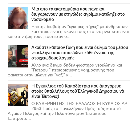
Μια απο τα εκατομμύρια που πανε και
ζευγαρωνουν με κτηνώδες αγρίμια κατέληξε στο
νοσοκομείο
Επισης διαβαζουν "έγκυρες πήγες" μισάνθρωπων
και οπως ειναι η εικονα τους στο ιντερνετ ετσι ειναι
και στην ζωη τους, τουτεστιν ο...
Ακούστε κάποιον Γάκη που ειναι δείγμα του μέσου
νεοέλληνα που ισοπεδώνει κάθε έννοια της
στοιχειώδους λογικής
Αλλο ενα δειγμα δηδεν φωστηρα νεοελληνα και
"Γιατρου " περιορισμενης νοημοσυνης που
φαινεται οταν μιλανε για "ναζι" κ...
Ἡ Ἐγκύκλιος τοῦ Καποδίστρια ποὺ ἀπαγόρευε
στοὺς ὑπαλλήλους τοῦ Ἑλληνικοῦ Δημοσίου νὰ
εἶναι Τέκτονες!
Ο ΚΥΒΕΡΝΗΤΗΣ ΤΗΣ ΕΛΛΑΔΟΣ ΕΓΚΥΚΛΙΟΣ ΑΡ.
2953 Πρὸς τὸ Πανελλήνιον Πρὸς τοὺς κατὰ τὸ
Αἰγαῖον Πέλαγος καὶ τὴν Πελοπόννησον Ἐκτάκτους
Ἐπιτρόπο...