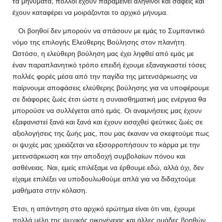
τα μηνύματα, πολλοί έχουν παραμείνει αληθινοί και σαφείς και
έχουν καταφέρει να μοιράζονται το αρχικό μήνυμα.
Οι βοηθοί δεν μπορούν να σπάσουν με εμάς το Συμπαντικό
νόμο της επιλογής Ελεύθερης Βούλησης στον πλανήτη.
Ωστόσο, η ελεύθερη βούληση μας έχει ληφθεί από εμάς με
έναν παραπλανητικό τρόπο επειδή έχουμε εξαναγκαστεί τόσες
πολλές φορές μέσα από την παγίδα της μετενσάρκωσης να
παίρνουμε αποφάσεις ελεύθερης βούλησης για να υποφέρουμε
σε διάφορες ζωές έτσι ώστε η συναισθηματική μας ενέργεια θα
μπορούσε να συλλέγεται από εμάς. Οι αναμνήσεις μας έχουν
εξαφανιστεί ξανά και ξανά και έχουν εισαχθεί ψεύτικες ζωές σε
αξιολογήσεις της ζωής μας, που μας έκαναν να σκεφτούμε πως
οι ψυχές μας χρειάζεται να εξισορροπήσουν το κάρμα με την
μετενσάρκωση και την αποδοχή συμβολαίων πόνου και
ασθένειας. Ναι, εμείς επιλέξαμε να έρθουμε εδώ, αλλά όχι, δεν
είχαμε επιλέξει να υποδουλωθούμε απλά για να διδαχτούμε
μαθήματα στην κόλαση.
Έτσι, η απάντηση στο αρχικό ερώτημα είναι ότι ναι, έχουμε
πολλά μέλη της ψυχικής οικογένειας και άλλες ομάδες βοηθών