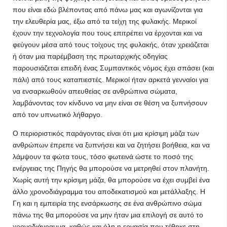
που είναι εδώ βλέποντας από πάνω μας και αγωνίζονται για
την ελευθερία μας, έξω από τα τείχη της φυλακής. Μερικοί
έχουν την τεχνολογία που τους επιτρέπει να έρχονται και να
φεύγουν μέσα από τους τοίχους της φυλακής, όταν χρειάζεται
ή όταν μια παρέμβαση της πρωταρχικής οδηγίας
παρουσιάζεται επειδή ένας Συμπαντικός νόμος έχει σπάσει (και
πάλι) από τους καταπιεστές. Μερικοί ήταν αρκετά γενναίοι για
να ενσαρκωθούν απευθείας σε ανθρώπινα σώματα,
λαμβάνοντας τον κίνδυνο να μην είναι σε θέση να ξυπνήσουν
από τον υπνωτικό λήθαργο.
Ο περιοριστικός παράγοντας είναι ότι μια κρίσιμη μάζα των
ανθρώπων έπρεπε να ξυπνήσει και να ζητήσει βοήθεια, και να
λάμψουν τα φώτα τους, τόσο φωτεινά ώστε το ποσό της
ενέργειας της Πηγής θα μπορούσε να μετρηθεί στον πλανήτη.
Χωρίς αυτή την κρίσιμη μάζα, θα μπορούσε να έχει συμβεί ένα
άλλο χρονοδιάγραμμα του αποδεκατισμού και μετάλλαξης. Η
Γη και η εμπειρία της ενσάρκωσης σε ένα ανθρώπινο σώμα
πάνω της θα μπορούσε να μην ήταν μια επιλογή σε αυτό το
χρονοδιάγραμμα, καθώς και όλη η εργασία που τέθηκε στη