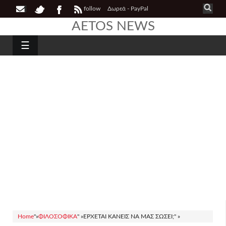
follow
Δωρεά - PayPal
AETOS NEWS
☰
Home
"»
ΦΙΛΟΣΟΦΙΚΑ
" »
ΕΡΧΕΤΑΙ ΚΑΝΕΙΣ ΝΑ ΜΑΣ ΣΩΣΕΙ;" »