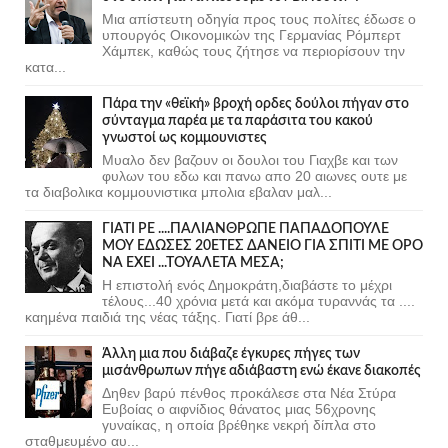
Μια απίστευτη οδηγία προς τους πολίτες έδωσε ο
υπουργός Οικονομικών της Γερμανίας Ρόμπερτ
Χάμπεκ, καθώς τους ζήτησε να περιορίσουν την
κατα...
Πάρα την «θεϊκή» βροχή ορδες δούλοι πήγαν στο
σύνταγμα παρέα με τα παράσιτα του κακού
γνωστοί ως κομμουνιστες
Μυαλο δεν βαζουν οι δουλοι του Γιαχβε και των
φυλων του εδω και πανω απο 20 αιωνες ουτε με
τα διαβολικα κομμουνιστικα μπολια εβαλαν μαλ...
ΓΙΑΤΙ ΡΕ ....ΠΑΛΙΑΝΘΡΩΠΕ ΠΑΠΑΔΟΠΟΥΛΕ
ΜΟΥ ΕΔΩΣΕΣ 20ΕΤΕΣ ΔΑΝΕΙΟ ΓΙΑ ΣΠΙΤΙ ΜΕ ΟΡΟ
ΝΑ ΕΧΕΙ ...ΤΟΥΑΛΕΤΑ ΜΕΣΑ;
Η επιστολή ενός Δημοκράτη,διαβάστε το μέχρι
τέλους...40 χρόνια μετά και ακόμα τυραννάς τα ....
καημένα παιδιά της νέας τάξης. Γιατί βρε άθ...
Άλλη μια που διάβαζε έγκυρες πήγες των
μισάνθρωπων πήγε αδιάβαστη ενώ έκανε διακοπές
Δηθεν βαρύ πένθος προκάλεσε στα Νέα Στύρα
Ευβοίας ο αιφνίδιος θάνατος μιας 56χρονης
γυναίκας, η οποία βρέθηκε νεκρή δίπλα στο
σταθμευμένο αυ...