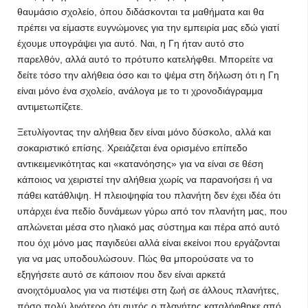
θαυμάσιο σχολείο, όπου διδάσκονται τα μαθήματα και θα
πρέπει να είμαστε ευγνώμονες για την εμπειρία μας εδώ γιατί
έχουμε υπογράψει για αυτό. Ναι, η Γη ήταν αυτό στο
παρελθόν, αλλά αυτό το πρότυπο κατελήφθει. Μπορείτε να
δείτε τόσο την αλήθεια όσο και το ψέμα στη δήλωση ότι η Γη
είναι μόνο ένα σχολείο, ανάλογα με το τι χρονοδιάγραμμα
αντιμετωπίζετε.
Ξετυλίγοντας την αλήθεια δεν είναι μόνο δύσκολο, αλλά και
σοκαριστικό επίσης. Χρειάζεται ένα ορισμένο επίπεδο
αντικειμενικότητας και «κατανόησης» για να είναι σε θέση
κάποιος να χειριστεί την αλήθεια χωρίς να παρανοήσει ή να
πάθει κατάθλιψη. Η πλειοψηφία του πλανήτη δεν έχει ιδέα ότι
υπάρχει ένα πεδίο δυνάμεων γύρω από τον πλανήτη μας, που
απλώνεται μέσα στο ηλιακό μας σύστημα και πέρα ​​από αυτό
που όχι μόνο μας παγιδεύει αλλά είναι εκείνοι που εργάζονται
για να μας υποδουλώσουν. Πώς θα μπορούσατε να το
εξηγήσετε αυτό σε κάποιον που δεν είναι αρκετά
ανοιχτόμυαλος για να πιστέψει στη ζωή σε άλλους πλανήτες,
πόσο πολύ λιγότερο ότι αυτός ο πλανήτης καταλήφθηκε από