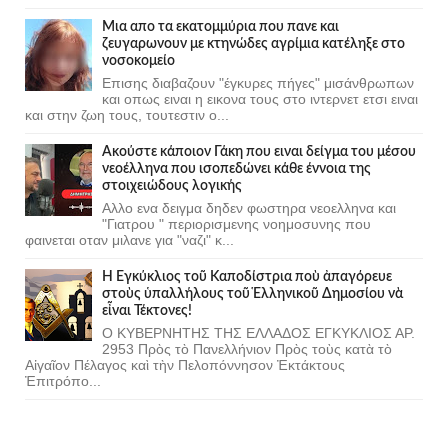
Μια απο τα εκατομμύρια που πανε και
ζευγαρωνουν με κτηνώδες αγρίμια κατέληξε στο
νοσοκομείο
Επισης διαβαζουν "έγκυρες πήγες" μισάνθρωπων
και οπως ειναι η εικονα τους στο ιντερνετ ετσι ειναι
και στην ζωη τους, τουτεστιν ο...
Ακούστε κάποιον Γάκη που ειναι δείγμα του μέσου
νεοέλληνα που ισοπεδώνει κάθε έννοια της
στοιχειώδους λογικής
Αλλο ενα δειγμα δηδεν φωστηρα νεοελληνα και
"Γιατρου " περιορισμενης νοημοσυνης που
φαινεται οταν μιλανε για "ναζι" κ...
Ἡ Ἐγκύκλιος τοῦ Καποδίστρια ποὺ ἀπαγόρευε
στοὺς ὑπαλλήλους τοῦ Ἑλληνικοῦ Δημοσίου νὰ
εἶναι Τέκτονες!
Ο ΚΥΒΕΡΝΗΤΗΣ ΤΗΣ ΕΛΛΑΔΟΣ ΕΓΚΥΚΛΙΟΣ ΑΡ.
2953 Πρὸς τὸ Πανελλήνιον Πρὸς τοὺς κατὰ τὸ
Αἰγαῖον Πέλαγος καὶ τὴν Πελοπόννησον Ἐκτάκτους
Ἐπιτρόπο...