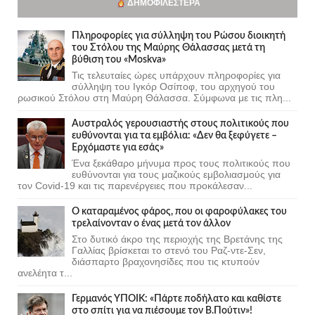
ΔΗΜΟΦΙΛΈΣΤΕΡΑ
Πληροφορίες για σύλληψη του Ρώσου διοικητή
του Στόλου της Mαύρης Θάλασσας μετά τη
βύθιση του «Moskva»
Τις τελευταίες ώρες υπάρχουν πληροφορίες για
σύλληψη του Ιγκόρ Οσίποφ, του αρχηγού του
ρωσικού Στόλου στη Μαύρη Θάλασσα. Σύμφωνα με τις πλη...
Αυστραλός γερουσιαστής στους πολιτικούς που
ευθύνονται για τα εμβόλια: «Δεν θα ξεφύγετε –
Ερχόμαστε για εσάς»
Ένα ξεκάθαρο μήνυμα προς τους πολιτικούς που
ευθύνονται για τους μαζικούς εμβολιασμούς για
τον Covid-19 και τις παρενέργειες που προκάλεσαν...
Ο καταραμένος φάρος, που οι φαροφύλακες του
τρελαίνονταν ο ένας μετά τον άλλον
Στο δυτικό άκρο της περιοχής της Βρετάνης της
Γαλλίας βρίσκεται το στενό του Ραζ-ντε-Σεν,
διάσπαρτο βραχονησίδες που τις κτυπούν
ανελέητα τ...
Γερμανός ΥΠΟΙΚ: «Πάρτε ποδήλατο και καθίστε
στο σπίτι για να πιέσουμε τον Β.Πούτιν»!