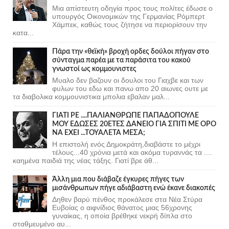
Μια απίστευτη οδηγία προς τους πολίτες έδωσε ο
υπουργός Οικονομικών της Γερμανίας Ρόμπερτ
Χάμπεκ, καθώς τους ζήτησε να περιορίσουν την
κατα...
Πάρα την «θεϊκή» βροχή ορδες δούλοι πήγαν στο
σύνταγμα παρέα με τα παράσιτα του κακού
γνωστοί ως κομμουνιστες
Μυαλο δεν βαζουν οι δουλοι του Γιαχβε και των
φυλων του εδω και πανω απο 20 αιωνες ουτε με
τα διαβολικα κομμουνιστικα μπολια εβαλαν μαλ...
ΓΙΑΤΙ ΡΕ ....ΠΑΛΙΑΝΘΡΩΠΕ ΠΑΠΑΔΟΠΟΥΛΕ
ΜΟΥ ΕΔΩΣΕΣ 20ΕΤΕΣ ΔΑΝΕΙΟ ΓΙΑ ΣΠΙΤΙ ΜΕ ΟΡΟ
ΝΑ ΕΧΕΙ ...ΤΟΥΑΛΕΤΑ ΜΕΣΑ;
Η επιστολή ενός Δημοκράτη,διαβάστε το μέχρι
τέλους...40 χρόνια μετά και ακόμα τυραννάς τα ....
καημένα παιδιά της νέας τάξης. Γιατί βρε άθ...
Άλλη μια που διάβαζε έγκυρες πήγες των
μισάνθρωπων πήγε αδιάβαστη ενώ έκανε διακοπές
Δηθεν βαρύ πένθος προκάλεσε στα Νέα Στύρα
Ευβοίας ο αιφνίδιος θάνατος μιας 56χρονης
γυναίκας, η οποία βρέθηκε νεκρή δίπλα στο
σταθμευμένο αυ...