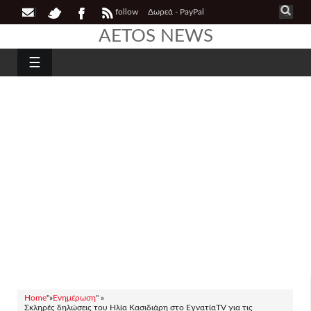
follow
Δωρεά - PayPal
AETOS NEWS
☰
Home
"»
Ενημέρωση
" »
Σκληρές δηλώσεις του Ηλία Κασιδιάρη στο ΕγνατίαTV για τις