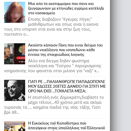
Μια απο τα εκατομμύρια που πανε και
ζευγαρωνουν με κτηνώδες αγρίμια κατέληξε
στο νοσοκομείο
Επισης διαβαζουν "έγκυρες πήγες"
μισάνθρωπων και οπως ειναι η εικονα
τους στο ιντερνετ ετσι ειναι και στην ζωη τους,
τουτεστιν ο...
Ακούστε κάποιον Γάκη που ειναι δείγμα του
μέσου νεοέλληνα που ισοπεδώνει κάθε
έννοια της στοιχειώδους λογικής
Αλλο ενα δειγμα δηδεν φωστηρα
νεοελληνα και "Γιατρου " περιορισμενης
νοημοσυνης που φαινεται οταν μιλανε για "ναζι" κ...
ΓΙΑΤΙ ΡΕ ....ΠΑΛΙΑΝΘΡΩΠΕ ΠΑΠΑΔΟΠΟΥΛΕ
ΜΟΥ ΕΔΩΣΕΣ 20ΕΤΕΣ ΔΑΝΕΙΟ ΓΙΑ ΣΠΙΤΙ ΜΕ
ΟΡΟ ΝΑ ΕΧΕΙ ...ΤΟΥΑΛΕΤΑ ΜΕΣΑ;
Η επιστολή ενός Δημοκράτη,διαβάστε το
μέχρι τέλους...40 χρόνια μετά και ακόμα
τυραννάς τα .... καημένα παιδιά της νέας τάξης. Γιατί
βρε άθ...
Ἡ Ἐγκύκλιος τοῦ Καποδίστρια ποὺ
ἀπαγόρευε στοὺς ὑπαλλήλους τοῦ Ἑλληνικοῦ