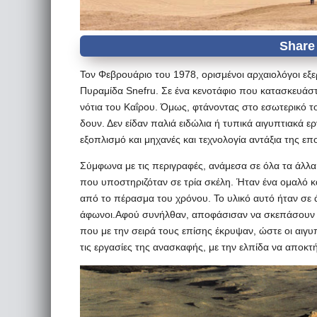
Τον Φεβρουάριο του 1978, ορισμένοι αρχαιολόγοι ε
Πυραμίδα Snefru. Σε ένα κενοτάφιο που κατασκευάστ
νότια του Καΐρου. Όμως, φτάνοντας στο εσωτερικό τ
δουν. Δεν είδαν παλιά ειδώλια ή τυπικά αιγυπτιακά 
εξοπλισμό και μηχανές και τεχνολογία αντάξια της ε
Σύμφωνα με τις περιγραφές, ανάμεσα σε όλα τα άλλα 
που υποστηριζόταν σε τρία σκέλη. Ήταν ένα ομαλό κα
από το πέρασμα του χρόνου. Το υλικό αυτό ήταν σε ά
άφωνοι.Αφού συνήλθαν, αποφάσισαν να σκεπάσουν 
που με την σειρά τους επίσης έκρυψαν, ώστε οι αιγυπ
τις εργασίες της ανασκαφής, με την ελπίδα να αποκτ