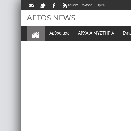
follow
Δωρεά - PayPal
AETOS NEWS
Άρθρα μας
ΑΡΧΑΙΑ ΜΥΣΤΗΡΙΑ
Ενη