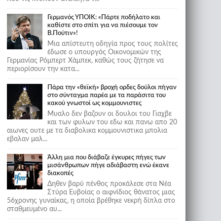
Γερμανός ΥΠΟΙΚ: «Πάρτε ποδήλατο και
καθίστε στο σπίτι για να πιέσουμε τον
Β.Πούτιν»!
Μια απίστευτη οδηγία προς τους πολίτες
έδωσε ο υπουργός Οικονομικών της
Γερμανίας Ρόμπερτ Χάμπεκ, καθώς τους ζήτησε να
περιορίσουν την κατα...
Πάρα την «θεϊκή» βροχή ορδες δούλοι πήγαν
στο σύνταγμα παρέα με τα παράσιτα του
κακού γνωστοί ως κομμουνιστες
Μυαλο δεν βαζουν οι δουλοι του Γιαχβε
και των φυλων του εδω και πανω απο 20
αιωνες ουτε με τα διαβολικα κομμουνιστικα μπολια
εβαλαν μαλ...
Άλλη μια που διάβαζε έγκυρες πήγες των
μισάνθρωπων πήγε αδιάβαστη ενώ έκανε
διακοπές
Δηθεν βαρύ πένθος προκάλεσε στα Νέα
Στύρα Ευβοίας ο αιφνίδιος θάνατος μιας
56χρονης γυναίκας, η οποία βρέθηκε νεκρή δίπλα στο
σταθμευμένο αυ...