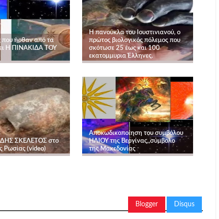
Η πανούκλα του Ιουστινιανού, ο
ς που ήρθαν από τα
πρώτος βιολογικός πόλεμος που
ει Η ΠΙΝΑΚΙΔΑ ΤΟΥ
σκότωσε 25 έως και 100
εκατομμυρια Έλληνες.
Αποκωδικοποίηση του συμβόλου
ΔΗΣ ΣΚΕΛΕΤΟΣ στο
ΗΛΙΟΥ της Βεργίνας,,σύμβολο
 Ρωσίας (video)
της Μακεδονίας
Blogger
Disqus