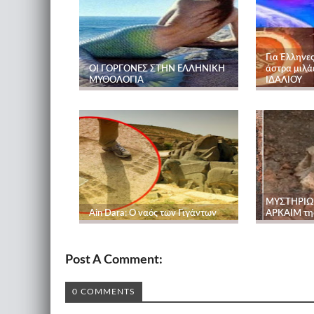
Για Έλληνε
ΟΙ ΓΟΡΓΟΝΕΣ ΣΤΗΝ ΕΛΛΗΝΙΚΗ
άστρα μιλά
ΜΥΘΟΛΟΓΙΑ
ΙΔΑΛΙΟΥ
ΜΥΣΤΗΡΙΩ
Ain Dara: Ο ναός των Γιγάντων
ΑΡΚΑΙΜ της
Post A Comment:
0 COMMENTS