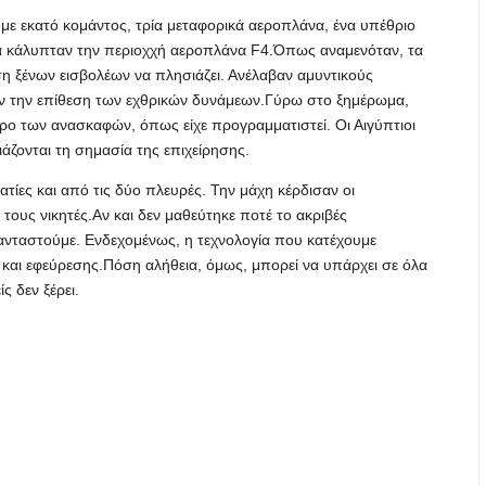
 με εκατό κομάντος, τρία μεταφορικά αεροπλάνα, ένα υπέθριο
θα κάλυπταν την περιοχχή αεροπλάνα F4.Όπως αναμενόταν, τα
η ξένων εισβολέων να πλησιάζει. Ανέλαβαν αμυντικούς
ναν την επίθεση των εχθρικών δυνάμεων.Γύρω στο ξημέρωμα,
ρο των ανασκαφών, όπως είχε προγραμματιστεί. Οι Αιγύπτιοι
ιάζονται τη σημασία της επιχείρησης.
τίες και από τις δύο πλευρές. Την μάχη κέρδισαν οι
 τους νικητές.Αν και δεν μαθεύτηκε ποτέ το ακριβές
φανταστούμε. Ενδεχομένως, η τεχνολογία που κατέχουμε
 και εφεύρεσης.Πόση αλήθεια, όμως, μπορεί να υπάρχει σε όλα
ς δεν ξέρει.