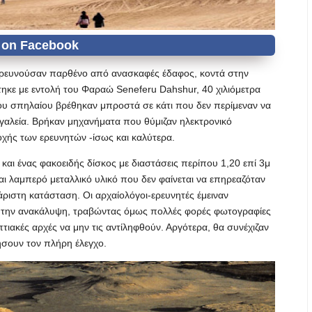
ξερευνούσαν παρθένο από ανασκαφές έδαφος, κοντά στην
ηκε με εντολή του Φαραώ Seneferu Dahshur, 40 χιλιόμετρα
ου σπηλαίου βρέθηκαν μπροστά σε κάτι που δεν περίμεναν να
εργαλεία. Βρήκαν μηχανήματα που θύμιζαν ηλεκτρονικό
ποχής των ερευνητών -ίσως και καλύτερα.
και ένας φακοειδής δίσκος με διαστάσεις περίπου 1,20 επί 3μ
ι λαμπερό μεταλλικό υλικό που δεν φαίνεται να επηρεαζόταν
ριστη κατάσταση. Οι αρχαίολόγοι-ερευνητές έμειναν
την ανακάλυψη, τραβώντας όμως πολλές φορές φωτογραφίες
τιακές αρχές να μην τις αντίληφθούν. Αργότερα, θα συνέχιζαν
ήσουν τον πλήρη έλεγχο.