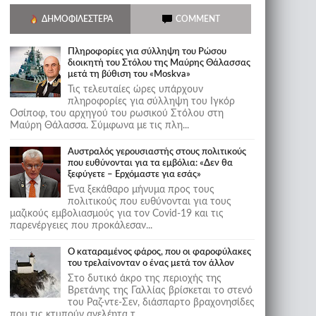
ΔΗΜΟΦΙΛΈΣΤΕΡΑ
COMMENT
Πληροφορίες για σύλληψη του Ρώσου
διοικητή του Στόλου της Mαύρης Θάλασσας
μετά τη βύθιση του «Moskva»
Τις τελευταίες ώρες υπάρχουν
πληροφορίες για σύλληψη του Ιγκόρ
Οσίποφ, του αρχηγού του ρωσικού Στόλου στη
Μαύρη Θάλασσα. Σύμφωνα με τις πλη...
Αυστραλός γερουσιαστής στους πολιτικούς
που ευθύνονται για τα εμβόλια: «Δεν θα
ξεφύγετε – Ερχόμαστε για εσάς»
Ένα ξεκάθαρο μήνυμα προς τους
πολιτικούς που ευθύνονται για τους
μαζικούς εμβολιασμούς για τον Covid-19 και τις
παρενέργειες που προκάλεσαν...
Ο καταραμένος φάρος, που οι φαροφύλακες
του τρελαίνονταν ο ένας μετά τον άλλον
Στο δυτικό άκρο της περιοχής της
Βρετάνης της Γαλλίας βρίσκεται το στενό
του Ραζ-ντε-Σεν, διάσπαρτο βραχονησίδες
που τις κτυπούν ανελέητα τ...