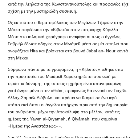
κατά την λεηλασία της Κωνσταντινούπολης και προφανώς είχε
σχέση με την μυστηριώδη συσκευή.
Ως εκ τούτου ο θεματοφύλακας των Μεγάλων Τζαμιών στην
Μέκκα παρέδωσε την «Κιβωτό» στον πατριάρχη Κύριλλο.
Μέσα στο ισλαμικό χειρόγραφο αναφέρεται πως ο άγγελος
Γαβριήλ έδωσε οδηγίες στον Μωάμεθ μέσα σε μία σπηλιά που
ονομάζεται Hira και βρίσκεται στο βουνό Jabal an- Nour κοντά
στη Μέκκα.
Σύμφωνα πάντα με τα γραφόμενα, η «Κιβωτός» τέθηκε υπό
την προστασία του Μωάμεθ.Χαρακτηρίζεται συσκευή με
τεράστια δύναμη , της οποίας η χρήση είναι απαγορευμένη
γιατί άνηκε μόνο στον «θεό», προφανώς θα εννοεί τον Γιαχβέ-
Αλλάχ-Σαμαέλ-Διάβολο, και πρέπει να θαφτεί σε ένα ιερό
«τόπο εκεί όπου οι άγγελοι υπήρχαν πριν από την δημιουργία
του ανθρώπου μέχρι την Αποκάλυψη στο μέλλον, κατά τις
ημέρες της Yawm al-Qīyāmah, ή Qiyâmah, που σημαίνει
«Ημέρα της Αναστάσεως»».
Στις 27. Σεπτεμβρίου, ο Πρόεδρος Πούτιν ενημερώθηκε για όλα