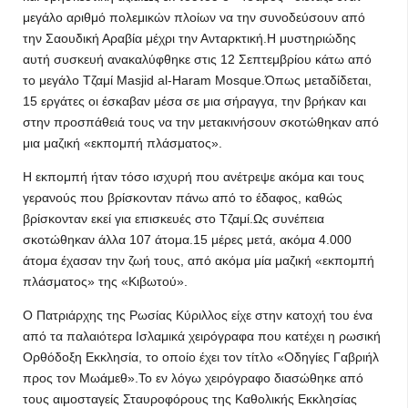
μεγάλο αριθμό πολεμικών πλοίων να την συνοδεύσουν από
την Σαουδική Αραβία μέχρι την Ανταρκτική.Η μυστηριώδης
αυτή συσκευή ανακαλύφθηκε στις 12 Σεπτεμβρίου κάτω από
το μεγάλο Τζαμί Masjid al-Haram Mosque.Όπως μεταδίδεται,
15 εργάτες οι έσκαβαν μέσα σε μια σήραγγα, την βρήκαν και
στην προσπάθειά τους να την μετακινήσουν σκοτώθηκαν από
μια μαζική «εκπομπή πλάσματος».
Η εκπομπή ήταν τόσο ισχυρή που ανέτρεψε ακόμα και τους
γερανούς που βρίσκονταν πάνω από το έδαφος, καθώς
βρίσκονταν εκεί για επισκευές στο Τζαμί.Ως συνέπεια
σκοτώθηκαν άλλα 107 άτομα.15 μέρες μετά, ακόμα 4.000
άτομα έχασαν την ζωή τους, από ακόμα μία μαζική «εκπομπή
πλάσματος» της «Κιβωτού».
Ο Πατριάρχης της Ρωσίας Κύριλλος είχε στην κατοχή του ένα
από τα παλαιότερα Ισλαμικά χειρόγραφα που κατέχει η ρωσική
Ορθόδοξη Εκκλησία, το οποίο έχει τον τίτλο «Οδηγίες Γαβριήλ
προς τον Μωάμεθ».Το εν λόγω χειρόγραφο διασώθηκε από
τους αιμοσταγείς Σταυροφόρους της Καθολικής Εκκλησίας