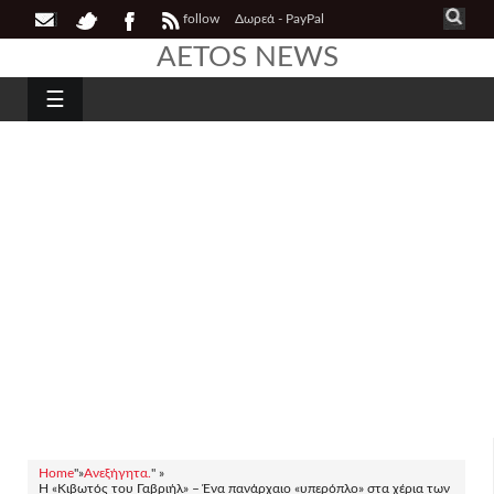
follow
Δωρεά - PayPal
AETOS NEWS
☰
Home
"»
Ανεξήγητα.
" »
Η «Κιβωτός του Γαβριήλ» – Ένα πανάρχαιο «υπερόπλο» στα χέρια των