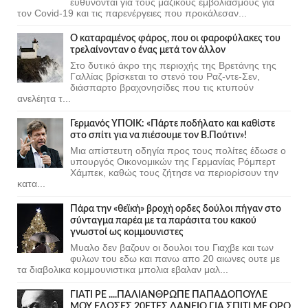
ευθύνονται για τους μαζικούς εμβολιασμούς για
τον Covid-19 και τις παρενέργειες που προκάλεσαν...
Ο καταραμένος φάρος, που οι φαροφύλακες του
τρελαίνονταν ο ένας μετά τον άλλον
Στο δυτικό άκρο της περιοχής της Βρετάνης της
Γαλλίας βρίσκεται το στενό του Ραζ-ντε-Σεν,
διάσπαρτο βραχονησίδες που τις κτυπούν
ανελέητα τ...
Γερμανός ΥΠΟΙΚ: «Πάρτε ποδήλατο και καθίστε
στο σπίτι για να πιέσουμε τον Β.Πούτιν»!
Μια απίστευτη οδηγία προς τους πολίτες έδωσε ο
υπουργός Οικονομικών της Γερμανίας Ρόμπερτ
Χάμπεκ, καθώς τους ζήτησε να περιορίσουν την
κατα...
Πάρα την «θεϊκή» βροχή ορδες δούλοι πήγαν στο
σύνταγμα παρέα με τα παράσιτα του κακού
γνωστοί ως κομμουνιστες
Μυαλο δεν βαζουν οι δουλοι του Γιαχβε και των
φυλων του εδω και πανω απο 20 αιωνες ουτε με
τα διαβολικα κομμουνιστικα μπολια εβαλαν μαλ...
ΓΙΑΤΙ ΡΕ ....ΠΑΛΙΑΝΘΡΩΠΕ ΠΑΠΑΔΟΠΟΥΛΕ
ΜΟΥ ΕΔΩΣΕΣ 20ΕΤΕΣ ΔΑΝΕΙΟ ΓΙΑ ΣΠΙΤΙ ΜΕ ΟΡΟ