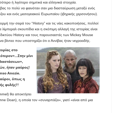
ότερο ή λιγότερο σημιτικά και ελληνικά στοιχεία.
ίβας το πολύ να φαινόταν σαν μια διασταύρωση μεταξύ ενός
έζου και ενός μεσογειακού Ευρωπαίου (ιβηρικής χερσονήσου).
ρμή την σειρά του “History” και τις νέες κακοποιήσεις, πολλοί
 λίμπεραλ σκουπίδια και η σκόπιμη αλλαγή της ιστορίας είναι
υ δικτύου History και τους παρουσιαστές των Mickey Mouse
α βίντεο που υποστηρίζει ότι ο Αννίβας ήταν νεγροειδής.
τορίας στο
τερον»...Στην μίνι
 διαστάσεων»,
ών, ήταν μαύρος!
nso Anozie.
μαύροι, όπως η
κής φυλής!
!!
immel) θα αποκτήσει
anne Doan), η οποία τον «συναρπάζει», γιατί «είναι από μια