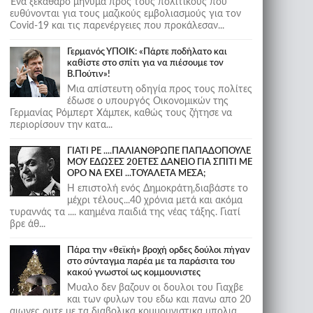
Ένα ξεκάθαρο μήνυμα προς τους πολιτικούς που
ευθύνονται για τους μαζικούς εμβολιασμούς για τον
Covid-19 και τις παρενέργειες που προκάλεσαν...
Γερμανός ΥΠΟΙΚ: «Πάρτε ποδήλατο και
καθίστε στο σπίτι για να πιέσουμε τον
Β.Πούτιν»!
Μια απίστευτη οδηγία προς τους πολίτες
έδωσε ο υπουργός Οικονομικών της
Γερμανίας Ρόμπερτ Χάμπεκ, καθώς τους ζήτησε να
περιορίσουν την κατα...
ΓΙΑΤΙ ΡΕ ....ΠΑΛΙΑΝΘΡΩΠΕ ΠΑΠΑΔΟΠΟΥΛΕ
ΜΟΥ ΕΔΩΣΕΣ 20ΕΤΕΣ ΔΑΝΕΙΟ ΓΙΑ ΣΠΙΤΙ ΜΕ
ΟΡΟ ΝΑ ΕΧΕΙ ...ΤΟΥΑΛΕΤΑ ΜΕΣΑ;
Η επιστολή ενός Δημοκράτη,διαβάστε το
μέχρι τέλους...40 χρόνια μετά και ακόμα
τυραννάς τα .... καημένα παιδιά της νέας τάξης. Γιατί
βρε άθ...
Πάρα την «θεϊκή» βροχή ορδες δούλοι πήγαν
στο σύνταγμα παρέα με τα παράσιτα του
κακού γνωστοί ως κομμουνιστες
Μυαλο δεν βαζουν οι δουλοι του Γιαχβε
και των φυλων του εδω και πανω απο 20
αιωνες ουτε με τα διαβολικα κομμουνιστικα μπολια