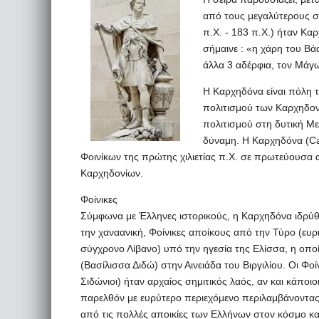
από τους μεγαλύτερους στ
π.Χ. - 183 π.Χ.) ήταν Κα
σήμαινε : «η χάρη του Βά
άλλα 3 αδέρφια, τον Μάγ
Η Καρχηδόνα είναι πόλη τ
πολιτισμού των Καρχηδονί
πολιτισμού στη δυτική Με
δύναμη. Η Καρχηδόνα (Ca
Φοινίκων της πρώτης χιλιετίας π.Χ. σε πρωτεύουσα 
Καρχηδονίων.
Φοίνικες
Σύμφωνα με Έλληνες ιστορικούς, η Καρχηδόνα ιδρύθ
την χαναανική, Φοίνικες αποίκους από την Τύρο (ευ
σύγχρονο Λίβανο) υπό την ηγεσία της Ελίσσα, η οπο
(Βασίλισσα Διδώ) στην Αινειάδα του Βιργιλίου. Οι Φοί
Σιδώνιοι) ήταν αρχαίος σημιτικός λαός, αν και κάπο
παρελθόν με ευρύτερο περιεχόμενο περιλαμβάνοντας κ
από τις πολλές αποικίες των Ελλήνων στον κόσμο και