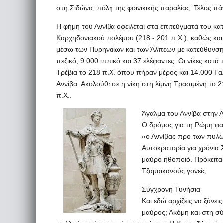
στη Σιδώνα, πόλη της φοινικικής παραλίας. Τέλος πά
Η φήμη του Αννίβα οφείλεται στα επιτεύγματά του κατ
Καρχηδονιακού πολέμου (218 - 201 π.Χ.), καθώς και
μέσω των Πυρηναίων και των Άλπεων με κατεύθυνση τ
πεζικό, 9.000 ιππικό και 37 ελέφαντες. Οι νίκες κατ
Τρέβια το 218 π.Χ. όπου πήραν μέρος και 14.000 Γα
Αννίβα. Ακολούθησε η νίκη στη λίμνη Τρασιμένη το 21
π.Χ..
Άγαλμα του Αννίβα στην 
Ο δρόμος για τη Ρώμη φα
«ο Αννίβας προ των πυλώ
Αυτοκρατορία για χρόνια.
μαύρο ηθοποιό. Πρόκειται
Τζαμαϊκανούς γονείς.
Σύγχρονη Τυνήσια
Και εδώ αρχίζεις να ξύνει
μαύρος; Ακόμη και στη σύ