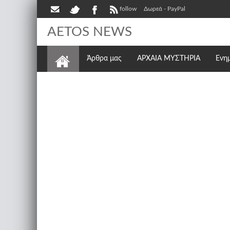
follow
Δωρεά - PayPal
AETOS NEWS
Άρθρα μας
ΑΡΧΑΙΑ ΜΥΣΤΗΡΙΑ
Ενη