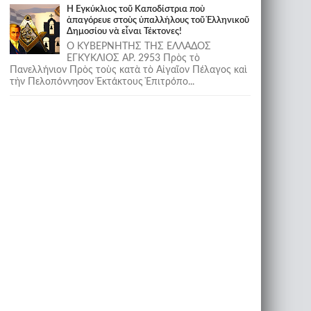
Ἡ Ἐγκύκλιος τοῦ Καποδίστρια ποὺ
ἀπαγόρευε στοὺς ὑπαλλήλους τοῦ Ἑλληνικοῦ
Δημοσίου νὰ εἶναι Τέκτονες!
Ο ΚΥΒΕΡΝΗΤΗΣ ΤΗΣ ΕΛΛΑΔΟΣ
ΕΓΚΥΚΛΙΟΣ ΑΡ. 2953 Πρὸς τὸ
Πανελλήνιον Πρὸς τοὺς κατὰ τὸ Αἰγαῖον Πέλαγος καὶ
τὴν Πελοπόννησον Ἐκτάκτους Ἐπιτρόπο...