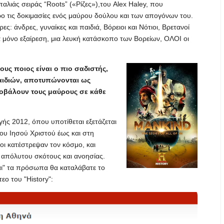
λιάς σειράς “Roots” («Ρίζες»),του Alex Haley, που
ρο τις δοκιμασίες ενός μαύρου δούλου και των απογόνων του.
ς: άνδρες, γυναίκες και παιδιά, Βόρειοι και Νότιοι, Βρετανοί
ία μόνο εξαίρεση, μια λευκή κατάσκοπο των Βορείων, ΟΛΟΙ οι
ους ποιος είναι ο πιο σαδιστής,
αιδιών, αποτυπώνονται ως
οβάλουν τους μαύρους σε κάθε
ωγής 2012, όπου υποτίθεται εξετάζεται
ου Ιησού Χριστού έως και στη
οι κατέστρεψαν τον κόσμο, και
 απόλυτου σκότους και ανοησίας.
αι" τα πρόσωπα θα καταλάβατε το
εο του "History":