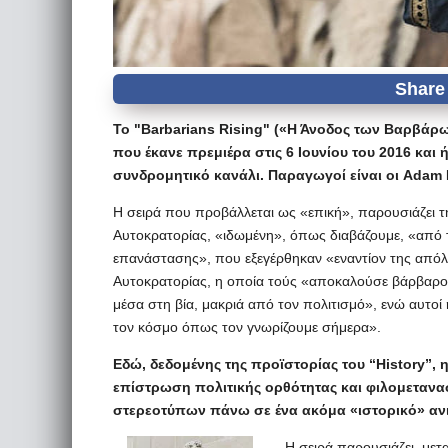
Το "Barbarians Rising" («Η Άνοδος των Βαρβάρων
που έκανε πρεμιέρα στις 6 Ιουνίου του 2016 και
συνδρομητικό κανάλι. Παραγωγοί είναι οι Adam 
Η σειρά που προβάλλεται ως «επική», παρουσιάζει 
Αυτοκρατορίας, «ιδωμένη», όπως διαβάζουμε, «από 
επανάστασης», που εξεγέρθηκαν «εναντίον της από
Αυτοκρατορίας, η οποία τούς «αποκαλούσε βάρβαρου
μέσα στη βία, μακριά από τον πολιτισμό», ενώ αυ
τον κόσμο όπως τον γνωρίζουμε σήμερα».
Εδώ, δεδομένης της προϊστορίας του “History”, 
επίστρωση πολιτικής ορθότητας και φιλομετανα
στερεοτύπων πάνω σε ένα ακόμα «ιστορικό» ανισ
Η σειρά παρουσιάζει, μετ