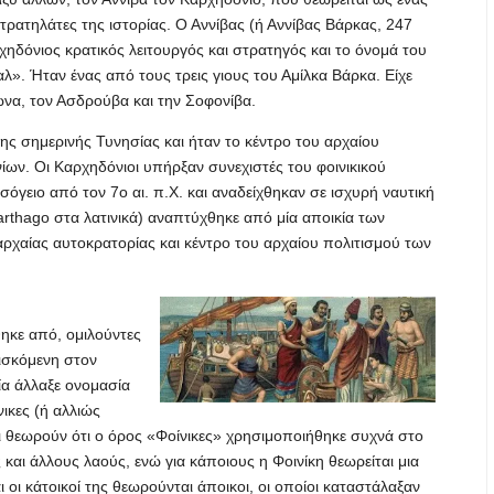
ρατηλάτες της ιστορίας. Ο Αννίβας (ή Αννίβας Βάρκας, 247
ρχηδόνιος κρατικός λειτουργός και στρατηγός και το όνομά του
αλ». Ήταν ένας από τους τρεις γιους του Αμίλκα Βάρκα. Είχε
ωνα, τον Ασδρούβα και την Σοφονίβα.
ης σημερινής Τυνησίας και ήταν το κέντρο του αρχαίου
ων. Οι Καρχηδόνιοι υπήρξαν συνεχιστές του φοινικικού
σόγειο από τον 7ο αι. π.Χ. και αναδείχθηκαν σε ισχυρή ναυτική
rthago στα λατινικά) αναπτύχθηκε από μία αποικία των
αρχαίας αυτοκρατορίας και κέντρο του αρχαίου πολιτισμού των
ηκε από, ομιλούντες
ρισκόμενη στον
ία άλλαξε ονομασία
νικες (ή αλλιώς
ιοι θεωρούν ότι ο όρος «Φοίνικες» χρησιμοποιήθηκε συχνά στο
αι άλλους λαούς, ενώ για κάποιους η Φοινίκη θεωρείται μια
 οι κάτοικοί της θεωρούνται άποικοι, οι οποίοι καταστάλαξαν