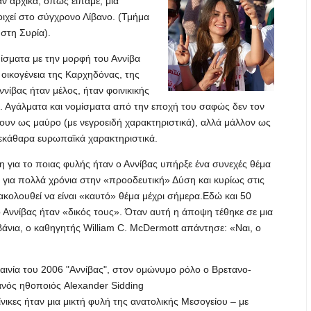
ν αρχικά, όπως είπαμε, μια
τοιχεί στο σύγχρονο Λίβανο. (Τμήμα
 στη Συρία).
ίσματα με την μορφή του Αννίβα
 οικογένεια της Καρχηδόνας, της
ννίβας ήταν μέλος, ήταν φοινικικής
 Αγάλματα και νομίσματα από την εποχή του σαφώς δεν τον
υν ως μαύρο (με νεγροειδή χαρακτηριστικά), αλλά μάλλον ως
εκάθαρα ευρωπαϊκά χαρακτηριστικά.
 για το ποιας φυλής ήταν ο Αννίβας υπήρξε ένα συνεχές θέμα
για πολλά χρόνια στην «προοδευτική» Δύση και κυρίως στις
ακολουθεί να είναι «καυτό» θέμα μέχρι σήμερα.Εδώ και 50
 ο Αννίβας ήταν «δικός τους». Όταν αυτή η άποψη τέθηκε σε μια
βάνια, ο καθηγητής William C. McDermott απάντησε: «Ναι, ο
ταινία του 2006 "Αννίβας", στον ομώνυμο ρόλο ο Βρετανο-
νός ηθοποιός Alexander Sidding
ίνικες ήταν μια μικτή φυλή της ανατολικής Μεσογείου – με