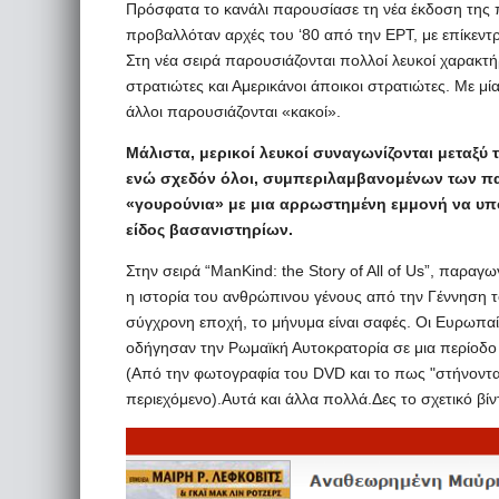
Πρόσφατα το κανάλι παρουσίασε τη νέα έκδοση της πα
προβαλλόταν αρχές του ‘80 από την ΕΡΤ, με επίκεντ
Στη νέα σειρά παρουσιάζονται πολλοί λευκοί χαρακτήρε
στρατιώτες και Αμερικάνοι άποικοι στρατιώτες. Με μ
άλλοι παρουσιάζονται «κακοί».
Μάλιστα, μερικοί λευκοί συναγωνίζονται μεταξύ τ
ενώ σχεδόν όλοι, συμπεριλαμβανομένων των π
«γουρούνια» με μια αρρωστημένη εμμονή να υπ
είδος βασανιστηρίων.
Στην σειρά “ManKind: the Story of All of Us”, παραγ
η ιστορία του ανθρώπινου γένους από την Γέννηση τ
σύγχρονη εποχή, το μήνυμα είναι σαφές. Οι Ευρωπαί
οδήγησαν την Ρωμαϊκή Αυτοκρατορία σε μια περίοδο
(Από την φωτογραφία του DVD και το πως "στήνοντ
περιεχόμενο).Αυτά και άλλα πολλά.Δες το σχετικό βίντ