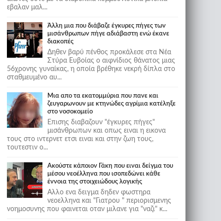
εβαλαν μαλ...
Άλλη μια που διάβαζε έγκυρες πήγες των
μισάνθρωπων πήγε αδιάβαστη ενώ έκανε
διακοπές
Δηθεν βαρύ πένθος προκάλεσε στα Νέα
Στύρα Ευβοίας ο αιφνίδιος θάνατος μιας
56χρονης γυναίκας, η οποία βρέθηκε νεκρή δίπλα στο
σταθμευμένο αυ...
Μια απο τα εκατομμύρια που πανε και
ζευγαρωνουν με κτηνώδες αγρίμια κατέληξε
στο νοσοκομείο
Επισης διαβαζουν "έγκυρες πήγες"
μισάνθρωπων και οπως ειναι η εικονα
τους στο ιντερνετ ετσι ειναι και στην ζωη τους,
τουτεστιν ο...
Ακούστε κάποιον Γάκη που ειναι δείγμα του
μέσου νεοέλληνα που ισοπεδώνει κάθε
έννοια της στοιχειώδους λογικής
Αλλο ενα δειγμα δηδεν φωστηρα
νεοελληνα και "Γιατρου " περιορισμενης
νοημοσυνης που φαινεται οταν μιλανε για "ναζι" κ...