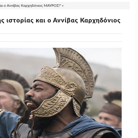
και ο Αννίβας Καρχηδόνιος ΜΑΥΡΟΣ!" »
ης ιστορίας και ο Αννίβας Καρχηδόνιος