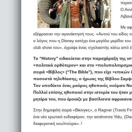
περισσ
Ο Ανν
Λιβαν
Με αφο
εξέφρασαν την αγανάκτησή τους. «Αυτού του είδος τα
ο λόγος που η Disney κατέχει ένα μεγάλο μερίδιο το
club show του», έγραψε ένας σχολιαστής κάτω από έν
Το “History” ειδικεύεται στην παραχάραξη της ισ
«πολιτικά ορθότερον» και στο «πολυπολιτιμσμικό
σειρά «Βίβλος» (“The Bible”), που είχε «επικών
ποσοστά τηλεθέασης, ο ήρωας της Βίβλου Σαμψ
Τον υποδύετο ένας μαύρος ηθοποιός ονόματι No
Πολλοί επίσης ηθοποιοί στην ιστορία του ήταν 
μητέρα του, που έμοιαζε με βασίλισσα αφρικανι
Στην δημοφιλή σειρά «Βίκινγκς», ο Ragnar (Travis F
ένα νέο ερωτικό ενδιαφέρον, την ασιάτισσα Yidu, (Di
διαφορετική κουλτούρα»..!