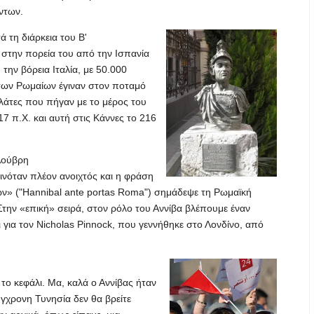
ντων.
ά τη διάρκεια του Β'
 στην πορεία του από την Ισπανία
ην βόρεια Ιταλία, με 50.000
ά των Ρωμαίων έγιναν στον ποταμό
λάτες που πήγαν με το μέρος του
7 π.Χ. και αυτή στις Κάννες το 216
Λούβρη
ινόταν πλέον ανοιχτός και η φράση
ν» ("Hannibal ante portas Roma") σημάδεψε τη Ρωμαϊκή
Στην «επική» σειρά, στον ρόλο του Αννίβα βλέπουμε έναν
 για τον Nicholas Pinnock, που γεννήθηκε στο Λονδίνο, από
ς το κεφάλι. Μα, καλά ο Αννίβας ήταν
γχρονη Τυνησία δεν θα βρείτε