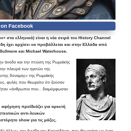
» στα ελληνικά) είναι η νέα σειρά του History Channel
 ήδη έχει αρχίσει να προβάλλεται και στην Ελλάδα από
Bullmore και Michael Waterhouse.
την άνοδο και την πτώση της Ρωμαϊκής
την πλευρά των ηγετών της
λυτης δύναμης» της Ρωμαϊκής
ς, φυλές που θεωρείτο ότι ζούσαν
τοί ήταν «άνθρωποι που…διαμόρφωσαν
η αφήγηση προϊδεάζει για αρκετή
στευτικών αντι-λευκών
τόρητο show για τις μάζες.
αξύ άλλων, τον Αννίβα τον Καρχηδόνιο, που θεωρείται ως ένας