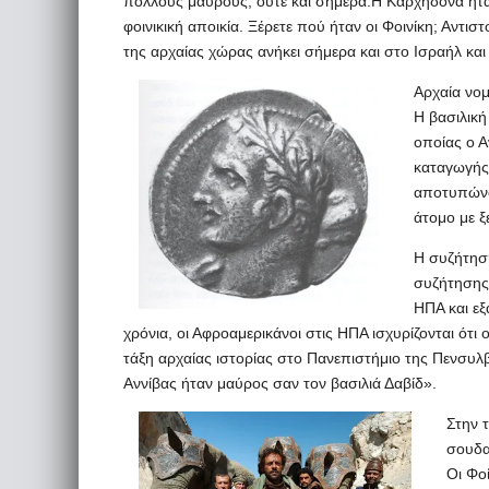
πολλούς μαύρους, ούτε και σήμερα.Η Καρχηδόνα ήτα
φοινικική αποικία. Ξέρετε πού ήταν οι Φοινίκη; Αντισ
της αρχαίας χώρας ανήκει σήμερα και στο Ισραήλ και
Αρχαία νομ
Η βασιλική
οποίας ο Α
καταγωγής.
αποτυπώνο
άτομο με ξ
Η συζήτηση
συζήτησης 
ΗΠΑ και εξ
χρόνια, οι Αφροαμερικάνοι στις ΗΠΑ ισχυρίζονται ότι
τάξη αρχαίας ιστορίας στο Πανεπιστήμιο της Πενσυλ
Αννίβας ήταν μαύρος σαν τον βασιλιά Δαβίδ».
Στην 
σουδα
Οι Φο