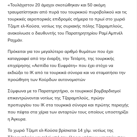
«Τουλάχιστον 20 άμαχοι σκοτώθηκαν και 50 ακόμη
τραυματίστηκαν από πυρά του τουρκικού πυροβολικού και τις
τουρκικές αεροπορικές επιδρομές σήμερα το πρωί στο χωριό
Τζεμπ ελ-Κούσα, νοτίως της συριακής πόλης Τζαραμπλούς,
ανακοίνωσε ο διευθυντής του Παρατηρητηρίου Ραμί Αμπνέλ
Ραχμάν.
Πρόκειται για τον μεγαλύτερο αριθμό θυμάτων που έχει
καταγραφεί από την έναρξη, την Τετάρτη, της τουρκικής
επιχείρησης «Ασπίδα του Ευφράτη» που έχει στόχο να
εκδιώξει το ΙΚ από τα τουρκικά σύνορα και να σταματήσει την
προώθηση των Κούρδων αυτονομιστών
Σύμφωνα με το Παρατηρητήριο, οι τουρκικοί βομβαρδισμοί
επικεντρώνονται νοτίως της Τζαραμπλούς, πρώην
προπυργίου του ΙΚ στα τουρκικά σύνορα και πρώτης περιοχής
που πέφτει στα χέρια των ανταρτών τους οποίους υποστηρίζει
η Άγκυρα.
Το χωριό Τζεμπ ελ-Κούσα βρίσκεται 14 χλμ. νοτίως της