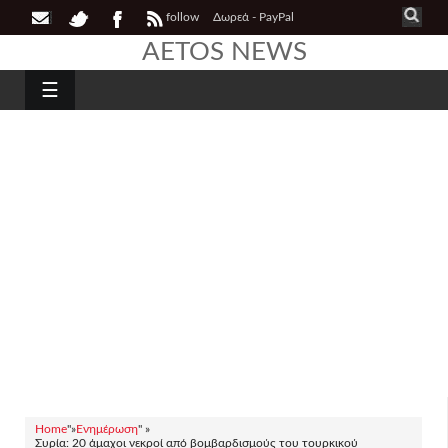
follow
Δωρεά - PayPal
AETOS NEWS
☰
Home
"»
Ενημέρωση
" »
Συρία: 20 άμαχοι νεκροί από βομβαρδισμούς του τουρκικού