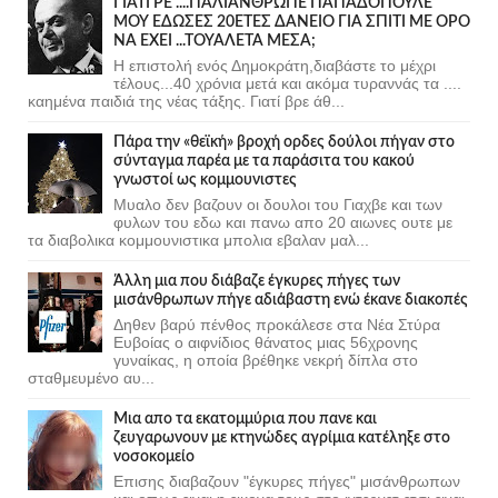
ΓΙΑΤΙ ΡΕ ....ΠΑΛΙΑΝΘΡΩΠΕ ΠΑΠΑΔΟΠΟΥΛΕ
ΜΟΥ ΕΔΩΣΕΣ 20ΕΤΕΣ ΔΑΝΕΙΟ ΓΙΑ ΣΠΙΤΙ ΜΕ ΟΡΟ
ΝΑ ΕΧΕΙ ...ΤΟΥΑΛΕΤΑ ΜΕΣΑ;
Η επιστολή ενός Δημοκράτη,διαβάστε το μέχρι
τέλους...40 χρόνια μετά και ακόμα τυραννάς τα ....
καημένα παιδιά της νέας τάξης. Γιατί βρε άθ...
Πάρα την «θεϊκή» βροχή ορδες δούλοι πήγαν στο
σύνταγμα παρέα με τα παράσιτα του κακού
γνωστοί ως κομμουνιστες
Μυαλο δεν βαζουν οι δουλοι του Γιαχβε και των
φυλων του εδω και πανω απο 20 αιωνες ουτε με
τα διαβολικα κομμουνιστικα μπολια εβαλαν μαλ...
Άλλη μια που διάβαζε έγκυρες πήγες των
μισάνθρωπων πήγε αδιάβαστη ενώ έκανε διακοπές
Δηθεν βαρύ πένθος προκάλεσε στα Νέα Στύρα
Ευβοίας ο αιφνίδιος θάνατος μιας 56χρονης
γυναίκας, η οποία βρέθηκε νεκρή δίπλα στο
σταθμευμένο αυ...
Μια απο τα εκατομμύρια που πανε και
ζευγαρωνουν με κτηνώδες αγρίμια κατέληξε στο
νοσοκομείο
Επισης διαβαζουν "έγκυρες πήγες" μισάνθρωπων