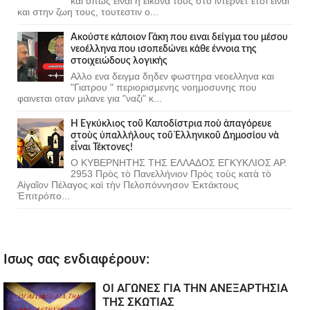
και οπως ειναι η εικονα τους στο ιντερνετ ετσι ειναι
και στην ζωη τους, τουτεστιν ο...
Ακούστε κάποιον Γάκη που ειναι δείγμα του μέσου
νεοέλληνα που ισοπεδώνει κάθε έννοια της
στοιχειώδους λογικής
Αλλο ενα δειγμα δηδεν φωστηρα νεοελληνα και
"Γιατρου " περιορισμενης νοημοσυνης που
φαινεται οταν μιλανε για "ναζι" κ...
Ἡ Ἐγκύκλιος τοῦ Καποδίστρια ποὺ ἀπαγόρευε
στοὺς ὑπαλλήλους τοῦ Ἑλληνικοῦ Δημοσίου νὰ
εἶναι Τέκτονες!
Ο ΚΥΒΕΡΝΗΤΗΣ ΤΗΣ ΕΛΛΑΔΟΣ ΕΓΚΥΚΛΙΟΣ ΑΡ.
2953 Πρὸς τὸ Πανελλήνιον Πρὸς τοὺς κατὰ τὸ
Αἰγαῖον Πέλαγος καὶ τὴν Πελοπόννησον Ἐκτάκτους
Ἐπιτρόπο...