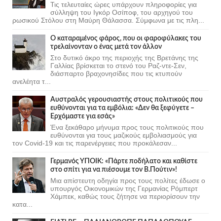
Τις τελευταίες ώρες υπάρχουν πληροφορίες για
σύλληψη του Ιγκόρ Οσίποφ, του αρχηγού του
ρωσικού Στόλου στη Μαύρη Θάλασσα. Σύμφωνα με τις πλη...
Ο καταραμένος φάρος, που οι φαροφύλακες του
τρελαίνονταν ο ένας μετά τον άλλον
Στο δυτικό άκρο της περιοχής της Βρετάνης της
Γαλλίας βρίσκεται το στενό του Ραζ-ντε-Σεν,
διάσπαρτο βραχονησίδες που τις κτυπούν
ανελέητα τ...
Αυστραλός γερουσιαστής στους πολιτικούς που
ευθύνονται για τα εμβόλια: «Δεν θα ξεφύγετε –
Ερχόμαστε για εσάς»
Ένα ξεκάθαρο μήνυμα προς τους πολιτικούς που
ευθύνονται για τους μαζικούς εμβολιασμούς για
τον Covid-19 και τις παρενέργειες που προκάλεσαν...
Γερμανός ΥΠΟΙΚ: «Πάρτε ποδήλατο και καθίστε
στο σπίτι για να πιέσουμε τον Β.Πούτιν»!
Μια απίστευτη οδηγία προς τους πολίτες έδωσε ο
υπουργός Οικονομικών της Γερμανίας Ρόμπερτ
Χάμπεκ, καθώς τους ζήτησε να περιορίσουν την
κατα...