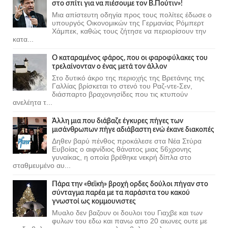
στο σπίτι για να πιέσουμε τον Β.Πούτιν»!
Μια απίστευτη οδηγία προς τους πολίτες έδωσε ο
υπουργός Οικονομικών της Γερμανίας Ρόμπερτ
Χάμπεκ, καθώς τους ζήτησε να περιορίσουν την
κατα...
Ο καταραμένος φάρος, που οι φαροφύλακες του
τρελαίνονταν ο ένας μετά τον άλλον
Στο δυτικό άκρο της περιοχής της Βρετάνης της
Γαλλίας βρίσκεται το στενό του Ραζ-ντε-Σεν,
διάσπαρτο βραχονησίδες που τις κτυπούν
ανελέητα τ...
Άλλη μια που διάβαζε έγκυρες πήγες των
μισάνθρωπων πήγε αδιάβαστη ενώ έκανε διακοπές
Δηθεν βαρύ πένθος προκάλεσε στα Νέα Στύρα
Ευβοίας ο αιφνίδιος θάνατος μιας 56χρονης
γυναίκας, η οποία βρέθηκε νεκρή δίπλα στο
σταθμευμένο αυ...
Πάρα την «θεϊκή» βροχή ορδες δούλοι πήγαν στο
σύνταγμα παρέα με τα παράσιτα του κακού
γνωστοί ως κομμουνιστες
Μυαλο δεν βαζουν οι δουλοι του Γιαχβε και των
φυλων του εδω και πανω απο 20 αιωνες ουτε με