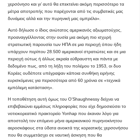
χερσόνησο και γι’ αυτό θα επεκτείνει ακόμη περισσότερο τα
μέτρα αποτροπής που παρέχονται από τις συμβατικές μας
δυνάμεις αλλά και την πυρηνική μας ομπρέλα».
Αυτό δήλωσε ο ίδιος ανώτατος αμερικανός αξιωματούχος,
προαναγγέλλοντας στην ουσία μια ακόμη πιο ισχυρή
στρατιωτική παρουσία των ΗΠΑ σε μια περιοχή όπου ήδη
υπάρχουν περίπου 28.500 αμερικανοί στρατιώτες και σε μια
περιοχή ούτως ή άλλως ακραία εύθραυστη και πάντα με
δεδομένο πως, από τη λήξη του πολέμου το 1953, οι δυο
Κορέες ουδέποτε υπέγραψαν κάποια συνθήκη ειρήνης
ευρισκόμενες για περισσότερα από 60 χρόνια σε «τεχνικά
εμπόλεμη κατάσταση».
Η τοποθέτηση αυτή όμως του O’Shaughnessy δείχνει να
επιβεβαιώνει εμμέσως πληροφορίες που είχε δημοσιεύσει το
νοτιοκορεατικό πρακτορείο Yonhap που έκαναν λόγο για
αποστολή τον επόμενο μήνα αμερικανικού πυρηνοκίνητου
αεροσκάφους στα ύδατα ανοικτά της κορεατικής χερσονήσου
που θα συμμετάσχει σε ναυτική άσκηση που θα