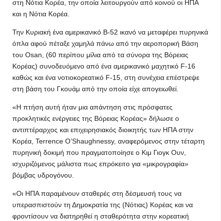
στη Νότια Κορέα, την οποία λειτουργούν από κοινού οι ΗΠΑ
και η Νότια Κορέα.
Την Κυριακή ένα αμερικανικό Β-52 ικανό να μεταφέρει πυρηνικά
όπλα αφού πέταξε χαμηλά πάνω από την αεροπορική Βάση
του Osan, (60 περίπου μίλια από τα σύνορα της Βόρειας
Κορέας) συνοδευόμενο από ένα αμερικανικό μαχητικό F-16
καθώς και ένα νοτιοκορεατικό F-15, στη συνέχεια επέστρεψε
στη βάση του Γκουάμ από την οποία είχε απογειωθεί.
«Η πτήση αυτή ήταν μια απάντηση στις πρόσφατες
προκλητικές ενέργειες της Βόρειας Κορέας» δήλωσε ο
αντιπτέραρχος και επιχειρησιακός διοικητής των ΗΠΑ στην
Κορέα, Terrence O’Shaughnessy, αναφερόμενος στην τέταρτη
πυρηνική δοκιμή που πραγματοποίησε ο Κιμ Γιογκ Ουν,
ισχυριζόμενος μάλιστα πως επρόκειτο για «μικρογραφία»
βόμβας υδρογόνου.
«Οι ΗΠΑ παραμένουν σταθερές στη δέσμευσή τους να
υπερασπιστούν τη Δημοκρατία της (Νότιας) Κορέας και να
φροντίσουν να διατηρηθεί η σταθερότητα στην κορεατική