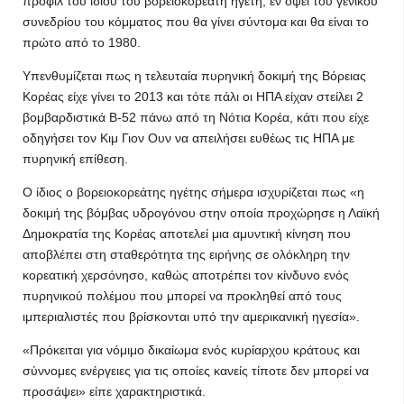
προφίλ του ίδιου του βορειοκορεάτη ηγέτη, εν όψει του γενικού
συνεδρίου του κόμματος που θα γίνει σύντομα και θα είναι το
πρώτο από το 1980.
Υπενθυμίζεται πως η τελευταία πυρηνική δοκιμή της Βόρειας
Κορέας είχε γίνει το 2013 και τότε πάλι οι ΗΠΑ είχαν στείλει 2
βομβαρδιστικά Β-52 πάνω από τη Νότια Κορέα, κάτι που είχε
οδηγήσει τον Κιμ Γιον Ουν να απειλήσει ευθέως τις ΗΠΑ με
πυρηνική επίθεση.
Ο ίδιος ο βορειοκορεάτης ηγέτης σήμερα ισχυρίζεται πως «η
δοκιμή της βόμβας υδρογόνου στην οποία προχώρησε η Λαϊκή
Δημοκρατία της Κορέας αποτελεί μια αμυντική κίνηση που
αποβλέπει στη σταθερότητα της ειρήνης σε ολόκληρη την
κορεατική χερσόνησο, καθώς αποτρέπει τον κίνδυνο ενός
πυρηνικού πολέμου που μπορεί να προκληθεί από τους
ιμπεριαλιστές που βρίσκονται υπό την αμερικανική ηγεσία».
«Πρόκειται για νόμιμο δικαίωμα ενός κυρίαρχου κράτους και
σύννομες ενέργειες για τις οποίες κανείς τίποτε δεν μπορεί να
προσάψει» είπε χαρακτηριστικά.