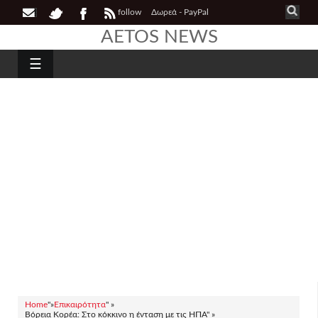
follow
Δωρεά - PayPal
AETOS NEWS
☰
Home
"»
Επικαιρότητα
" »
Βόρεια Κορέα: Στο κόκκινο η ένταση με τις ΗΠΑ" »