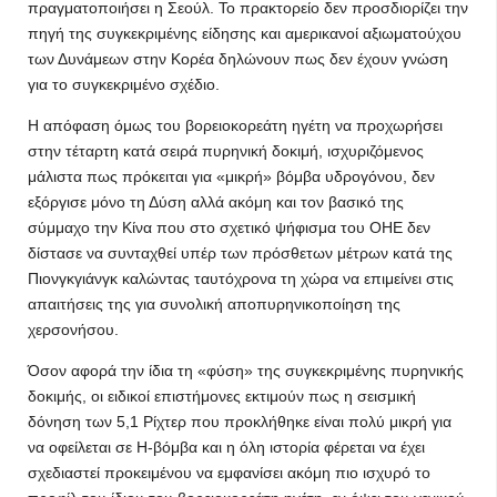
πραγματοποιήσει η Σεούλ. Το πρακτορείο δεν προσδιορίζει την
πηγή της συγκεκριμένης είδησης και αμερικανοί αξιωματούχου
των Δυνάμεων στην Κορέα δηλώνουν πως δεν έχουν γνώση
για το συγκεκριμένο σχέδιο.
Η απόφαση όμως του βορειοκορεάτη ηγέτη να προχωρήσει
στην τέταρτη κατά σειρά πυρηνική δοκιμή, ισχυριζόμενος
μάλιστα πως πρόκειται για «μικρή» βόμβα υδρογόνου, δεν
εξόργισε μόνο τη Δύση αλλά ακόμη και τον βασικό της
σύμμαχο την Κίνα που στο σχετικό ψήφισμα του ΟΗΕ δεν
δίστασε να συνταχθεί υπέρ των πρόσθετων μέτρων κατά της
Πιονγκγιάνγκ καλώντας ταυτόχρονα τη χώρα να επιμείνει στις
απαιτήσεις της για συνολική αποπυρηνικοποίηση της
χερσονήσου.
Όσον αφορά την ίδια τη «φύση» της συγκεκριμένης πυρηνικής
δοκιμής, οι ειδικοί επιστήμονες εκτιμούν πως η σεισμική
δόνηση των 5,1 Ρίχτερ που προκλήθηκε είναι πολύ μικρή για
να οφείλεται σε Η-βόμβα και η όλη ιστορία φέρεται να έχει
σχεδιαστεί προκειμένου να εμφανίσει ακόμη πιο ισχυρό το