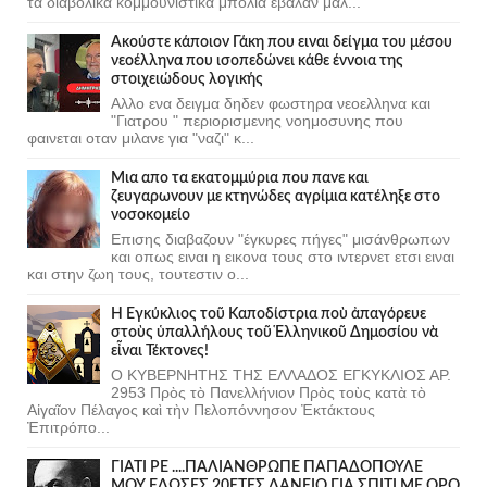
τα διαβολικα κομμουνιστικα μπολια εβαλαν μαλ...
Ακούστε κάποιον Γάκη που ειναι δείγμα του μέσου
νεοέλληνα που ισοπεδώνει κάθε έννοια της
στοιχειώδους λογικής
Αλλο ενα δειγμα δηδεν φωστηρα νεοελληνα και
"Γιατρου " περιορισμενης νοημοσυνης που
φαινεται οταν μιλανε για "ναζι" κ...
Μια απο τα εκατομμύρια που πανε και
ζευγαρωνουν με κτηνώδες αγρίμια κατέληξε στο
νοσοκομείο
Επισης διαβαζουν "έγκυρες πήγες" μισάνθρωπων
και οπως ειναι η εικονα τους στο ιντερνετ ετσι ειναι
και στην ζωη τους, τουτεστιν ο...
Ἡ Ἐγκύκλιος τοῦ Καποδίστρια ποὺ ἀπαγόρευε
στοὺς ὑπαλλήλους τοῦ Ἑλληνικοῦ Δημοσίου νὰ
εἶναι Τέκτονες!
Ο ΚΥΒΕΡΝΗΤΗΣ ΤΗΣ ΕΛΛΑΔΟΣ ΕΓΚΥΚΛΙΟΣ ΑΡ.
2953 Πρὸς τὸ Πανελλήνιον Πρὸς τοὺς κατὰ τὸ
Αἰγαῖον Πέλαγος καὶ τὴν Πελοπόννησον Ἐκτάκτους
Ἐπιτρόπο...
ΓΙΑΤΙ ΡΕ ....ΠΑΛΙΑΝΘΡΩΠΕ ΠΑΠΑΔΟΠΟΥΛΕ
ΜΟΥ ΕΔΩΣΕΣ 20ΕΤΕΣ ΔΑΝΕΙΟ ΓΙΑ ΣΠΙΤΙ ΜΕ ΟΡΟ