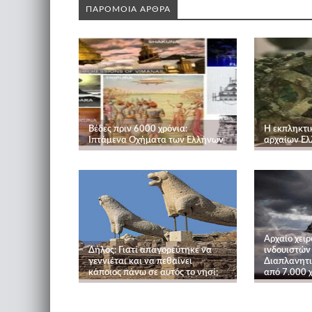
ΠΑΡΟΜΟΙΑ ΑΡΘΡΑ
Βέδες πριν 6000 χρόνια:
Η εκπληκτι
Ιπτάμενα Οχήματα των Ελλήνων
αρχαίων Ε
Αρχαίο χει
Δήλος: Γιατί απαγορεύτηκε να
ινδουιστών 
γεννιέται και να πεθαίνει
Διαπλανητικ
κάποιος πάνω σε αυτός το νησί;
από 7.000 χ