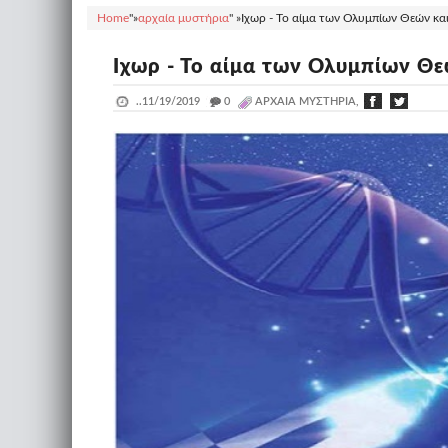
Home
"»
αρχαία μυστήρια
" »
Ιχωρ - Το αίμα των Ολυμπίων Θεών κα
Ιχωρ - Το αίμα των Ολυμπίων Θ
..
11/19/2019
_
0
ΑΡΧΑΊΑ ΜΥΣΤΉΡΙΑ,