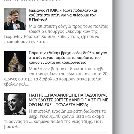
Γερμανός ΥΠΟΙΚ: «Πάρτε ποδήλατο και
καθίστε στο σπίτι για να πιέσουμε τον
Β.Πούτιν»!
Μια απίστευτη οδηγία προς τους πολίτες
έδωσε ο υπουργός Οικονομικών της
Γερμανίας Ρόμπερτ Χάμπεκ, καθώς τους ζήτησε να
περιορίσουν την κατα...
Πάρα την «θεϊκή» βροχή ορδες δούλοι πήγαν
στο σύνταγμα παρέα με τα παράσιτα του
κακού γνωστοί ως κομμουνιστες
Μυαλο δεν βαζουν οι δουλοι του Γιαχβε
και των φυλων του εδω και πανω απο 20
αιωνες ουτε με τα διαβολικα κομμουνιστικα μπολια
εβαλαν μαλ...
ΓΙΑΤΙ ΡΕ ....ΠΑΛΙΑΝΘΡΩΠΕ ΠΑΠΑΔΟΠΟΥΛΕ
ΜΟΥ ΕΔΩΣΕΣ 20ΕΤΕΣ ΔΑΝΕΙΟ ΓΙΑ ΣΠΙΤΙ ΜΕ
ΟΡΟ ΝΑ ΕΧΕΙ ...ΤΟΥΑΛΕΤΑ ΜΕΣΑ;
Η επιστολή ενός Δημοκράτη,διαβάστε το
μέχρι τέλους...40 χρόνια μετά και ακόμα
τυραννάς τα .... καημένα παιδιά της νέας τάξης. Γιατί
βρε άθ...