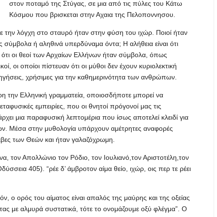
στον ποταμό της Στύγας, σε μια από τις πύλες του Κάτω
Κόσμου που βρισκεται στην Αχαια της Πελοποννησου.
ε την λόγχη στο σταυρό ήταν στην φύση του ιχώρ. Ποιοί ήταν
 σύμβολα ή αληθινά υπερδύναμα όντα; Η αλήθεια είναι ότι
 ότι οι θεοί των Αρχαίων Ελλήνων ήταν σύμβολα, όπως
οί, οι οποίοι πίστευαν ότι οι μύθοι δεν έχουν κυριολεκτική
ηγήσεις, χρήσιμες για την καθημερινότητα των ανθρώπων.
ηρη την Ελληνική γραμματεία, οποιοσδήποτε μπορεί να
ταφυσικές εμπειρίες, που οι θνητοί πρόγονοί μας τις
ει μια παραφυσική λεπτομέρια που ίσως αποτελεί κλειδί για
ών. Μέσα στην μυθολογία υπάρχουν αμέτρητες αναφορές
λέβες των Θεών και ήταν γαλαζόχρωμη.
α, τον Απολλώνιο τον Ρόδιο, τον Ιουλιανό,τον Αριστοτέλη,τον
ύσσεια 405). “ρέε δ’ άμβροτον αίμα θείο, ιχώρ, οις περ τε ρέει
όν, ο ορός του αίματος είναι απαλός της μαύρης και της οξείας
ητας με αλμυρά συστατικά, τότε το ονομάζουμε οξύ φλέγμα”. Ο