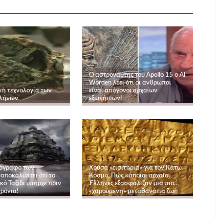
Ο αστροναύτης του Apollo 15 ο Al
Worden λέει ότι οι άνθρωποι
κή τεχνολογία των
είναι απόγονοι αρχαίων
λλήνων
εξωγήινων!
ρόγραφο των
Χρυσά «εισιτήρια» για τον Κάτω
αποκαλύπτει ότι το
Κόσμο. Πώς κάποιοι αρχαίοι
ό Ταξίδι υπήρχε πριν
Έλληνες εξασφάλιζαν μια πιο…
ρόνια!
«χαρούμενη» μεταθανάτια ζωή