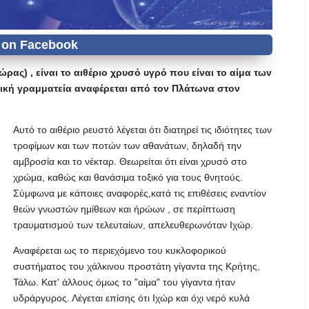
ρας) , είναι το αιθέριο χρυσό υγρό που είναι το αίμα των
νική γραμματεία αναφέρεται από τον Πλάτωνα στον
Αυτό το αιθέριο ρευστό λέγεται ότι διατηρεί τις ιδιότητες των
τροφίμων και των ποτών των αθανάτων, δηλαδή την
αμβροσία και το νέκταρ. Θεωρείται ότι είναι χρυσό στο
χρώμα, καθώς και θανάσιμα τοξικό για τους θνητούς.
Σύμφωνα με κάποιες αναφορές,κατά τις επιθέσεις εναντίον
θεών γνωστών ημίθεων και ήρώων , σε περίπτωση
τραυματισμού των τελευταίων, απελευθερωνόταν Ιχώρ.
Αναφέρεται ως το περιεχόμενο του κυκλοφορικού
συστήματος του χάλκινου προστάτη γίγαντα της Κρήτης,
Τάλω. Κατ' άλλους όμως το "αίμα" του γίγαντα ήταν
υδράργυρος. Λέγεται επίσης ότι Ιχώρ και όχι νερό κυλά