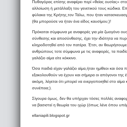
Πυθαγόρας επίσης αναφέρει περί «θείας ουσίας» στ
αλλοίωση ή μετάλλαξη του γενετικού τους κώδικα. Επ
φύλακα της Κρήτης,τον Τάλω, που ήταν κατασκευασμ
(θα μπορούσε να ήταν ένα είδος καυσίμου;)!
Πρόκειται σύμφωνα με αναφορές για μία ζωογόνο ουσ
σύνθεσης και αποσύνθεσης, έχει την ιδιότητα να πυρ
κληροδοτηθεί από τον πατέρα. Έτσι, αν θεωρήσουμε ό
ανθρώπους τοτε σύμφωνα με τις αναφορές, τα παιδί
γαλάζιο αίμα είτε κόκκινο.
Όσα παιδιά είχαν γαλάζιο αίμα,ήταν ημίθεοι και όσα π
εξακολουθούν να έχουν και σήμερα οι απόγονοι της
ακόμη, λέγεται ότι μπορεί να ενεργοποιηθεί στο αίμα 
συνέπεια;).
Σίγουρα όμως, δεν θα υπήρχαν τόσες πολλές αναφορ
να βασιστεί η θεωρία του ιχώρ (όπως λένε όπου υπάρ
ellaniapili.blogspot.gr