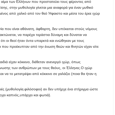
ο αίμα των Ελλήνων που προστατεύει τους φέροντες από
ίσης, στην μυθολογία γίνεται μια αναφορά για έναν μυθικό
ένος από χαλκό από τον θεό Ήφαιστο και μέσα του έρεε ιχώρ
ία που είναι αθάνατη, άφθαρτη, δεν υπόκειται στούς νόμους
ακτώνεται, να παρέχει τεράστια δύναμη και δύναται να
τι οι θεοί ήταν όντα υπαρκτά και ενώθηκαν με τους
α που προέκυπταν από την ένωση θεών και θνητών είχαν είτε
αιδιά είχαν κόκκινο, διέθεταν ανενεργό ιχώρ, όπως
 ένωσης των ανθρώπων με τους θεόυς, οι Έλληνες.Ο ιχώρ
και να το μετατρέψει από κόκκινο σε γαλάζιο (ποια θα ήταν η
ές (μυθολογία,φιλόσοφοι) αν δεν υπήρχε ένα στήριγμα ώστε
χει καπνός,υπάρχει και φωτιά).