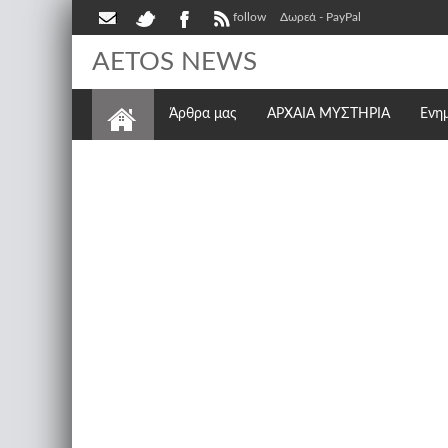
follow
Δωρεά - PayPal
AETOS NEWS
Άρθρα μας
ΑΡΧΑΙΑ ΜΥΣΤΗΡΙΑ
Ενη