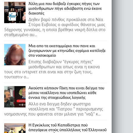
Άλλη μια που διάβαζε έγκυρες πήγες των
μισάνθρωπων πήγε αδιάβαστη ενώ έκανε
διακοπές
Δηθεν βαρύ πένθος προκάλεσε στα Νέα
Στύρα Ευβοίας ο αιφνίδιος θάνατος μιας
56χρονης γυναίκας, η οποία βρέθηκε νεκρή δίπλα στο
σταθμευμένο αυ...
Μια απο τα εκατομμύρια που πανε και
ζευγαρωνουν με κτηνώδες αγρίμια κατέληξε
στο νοσοκομείο
Επισης διαβαζουν "έγκυρες πήγες"
μισάνθρωπων και οπως ειναι η εικονα
τους στο ιντερνετ ετσι ειναι και στην ζωη τους,
τουτεστιν ο...
Ακούστε κάποιον Γάκη που ειναι δείγμα του
μέσου νεοέλληνα που ισοπεδώνει κάθε
έννοια της στοιχειώδους λογικής
Αλλο ενα δειγμα δηδεν φωστηρα
νεοελληνα και "Γιατρου " περιορισμενης
νοημοσυνης που φαινεται οταν μιλανε για "ναζι" κ...
Ἡ Ἐγκύκλιος τοῦ Καποδίστρια ποὺ
ἀπαγόρευε στοὺς ὑπαλλήλους τοῦ Ἑλληνικοῦ