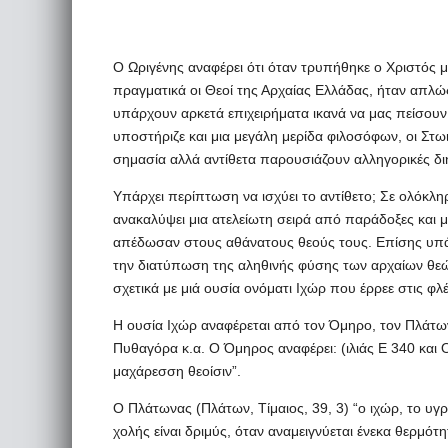
Ο Ωριγένης αναφέρει ότι όταν τρυπήθηκε ο Χριστός μ
πραγματικά οι Θεοί της Αρχαίας Ελλάδας, ήταν απλώς
υπάρχουν αρκετά επιχειρήματα ικανά να μας πείσουν
υποστήριζε και μια μεγάλη μερίδα φιλοσόφων, οι Στωικ
σημασία αλλά αντίθετα παρουσιάζουν αλληγορικές δι
Υπάρχει περίπτωση να ισχύει το αντίθετο; Σε ολόκλ
ανακαλύψει μια ατελείωτη σειρά από παράδοξες και με
απέδωσαν στους αθάνατους θεούς τους. Επίσης υπάρχ
την διατύπωση της αληθινής φύσης των αρχαίων θε
σχετικά με μιά ουσία ονόματι Ιχώρ που έρρεε στις φ
Η ουσία Ιχώρ αναφέρεται από τον Όμηρο, τον Πλάτων
Πυθαγόρα κ.α. Ο Όμηρος αναφέρει: (ιλιάς Ε 340 και Οδ
μαχάρεσση θεοίσιν”.
Ο Πλάτωνας (Πλάτων, Τίμαιος, 39, 3) “ο ιχώρ, το υγρ
χολής είναι δριμύς, όταν αναμειγνύεται ένεκα θερμότ