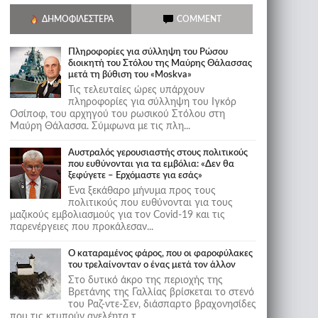
ΔΗΜΟΦΙΛΈΣΤΕΡΑ
COMMENT
Πληροφορίες για σύλληψη του Ρώσου
διοικητή του Στόλου της Mαύρης Θάλασσας
μετά τη βύθιση του «Moskva»
Τις τελευταίες ώρες υπάρχουν
πληροφορίες για σύλληψη του Ιγκόρ
Οσίποφ, του αρχηγού του ρωσικού Στόλου στη
Μαύρη Θάλασσα. Σύμφωνα με τις πλη...
Αυστραλός γερουσιαστής στους πολιτικούς
που ευθύνονται για τα εμβόλια: «Δεν θα
ξεφύγετε – Ερχόμαστε για εσάς»
Ένα ξεκάθαρο μήνυμα προς τους
πολιτικούς που ευθύνονται για τους
μαζικούς εμβολιασμούς για τον Covid-19 και τις
παρενέργειες που προκάλεσαν...
Ο καταραμένος φάρος, που οι φαροφύλακες
του τρελαίνονταν ο ένας μετά τον άλλον
Στο δυτικό άκρο της περιοχής της
Βρετάνης της Γαλλίας βρίσκεται το στενό
του Ραζ-ντε-Σεν, διάσπαρτο βραχονησίδες
που τις κτυπούν ανελέητα τ...