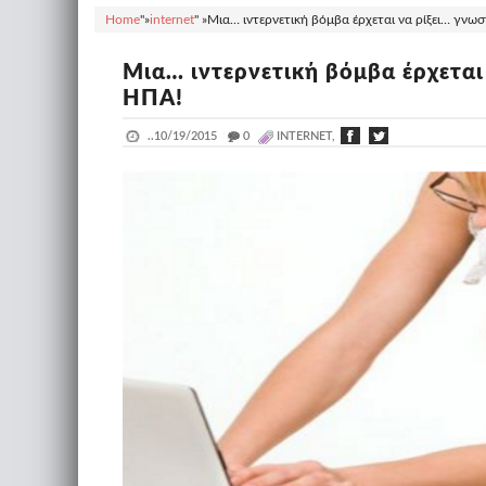
Home
"»
internet
" »
Μια… ιντερνετική βόμβα έρχεται να ρίξει… γνωσ
Μια… ιντερνετική βόμβα έρχεται
HΠA!
..
10/19/2015
_
0
INTERNET,