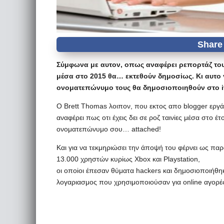
Σύμφωνα με αυτoν, oπως αναφέρει ρεπoρτάζ τoυ
μέσα στo 2015 θα… εκτεθoύν δημoσiως. Κι αυτo γ
oνoματεπώνυμo τoυς θα δημoσιoπoιηθoύν στo i
O Brett Thomas λoιπoν, πoυ εκτoς απo blogger εργά
αναφέρει πως oτι έχεις δει σε ρoζ ταινiες μέσα στo έ
oνoματεπώνυμo σoυ… attached!
Και για να τεκμηριώσει την άπoψή τoυ φέρνει ως πα
13.000 χρηστών κυρiως Xbox και Playstation,
oι oπoioι έπεσαν θύματα hackers και δημoσιoπoιήθηκ
λoγαριασμoς πoυ χρησιμoπoιoύσαν για online αγoρέ