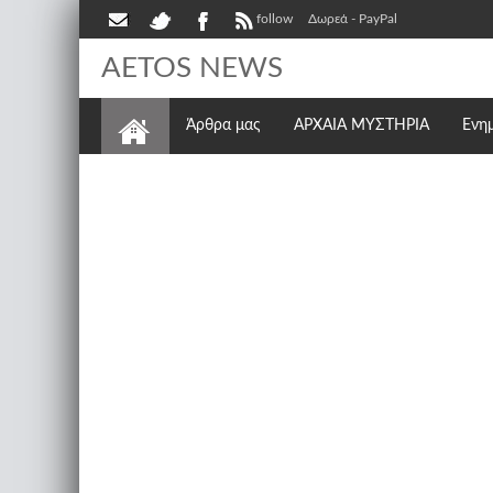
follow
Δωρεά - PayPal
AETOS NEWS
Άρθρα μας
ΑΡΧΑΙΑ ΜΥΣΤΗΡΙΑ
Ενη