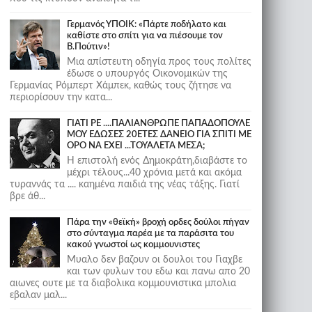
Γερμανός ΥΠΟΙΚ: «Πάρτε ποδήλατο και
καθίστε στο σπίτι για να πιέσουμε τον
Β.Πούτιν»!
Μια απίστευτη οδηγία προς τους πολίτες
έδωσε ο υπουργός Οικονομικών της
Γερμανίας Ρόμπερτ Χάμπεκ, καθώς τους ζήτησε να
περιορίσουν την κατα...
ΓΙΑΤΙ ΡΕ ....ΠΑΛΙΑΝΘΡΩΠΕ ΠΑΠΑΔΟΠΟΥΛΕ
ΜΟΥ ΕΔΩΣΕΣ 20ΕΤΕΣ ΔΑΝΕΙΟ ΓΙΑ ΣΠΙΤΙ ΜΕ
ΟΡΟ ΝΑ ΕΧΕΙ ...ΤΟΥΑΛΕΤΑ ΜΕΣΑ;
Η επιστολή ενός Δημοκράτη,διαβάστε το
μέχρι τέλους...40 χρόνια μετά και ακόμα
τυραννάς τα .... καημένα παιδιά της νέας τάξης. Γιατί
βρε άθ...
Πάρα την «θεϊκή» βροχή ορδες δούλοι πήγαν
στο σύνταγμα παρέα με τα παράσιτα του
κακού γνωστοί ως κομμουνιστες
Μυαλο δεν βαζουν οι δουλοι του Γιαχβε
και των φυλων του εδω και πανω απο 20
αιωνες ουτε με τα διαβολικα κομμουνιστικα μπολια
εβαλαν μαλ...