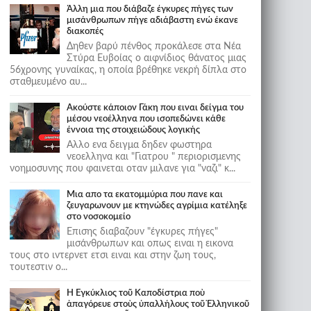
Άλλη μια που διάβαζε έγκυρες πήγες των
μισάνθρωπων πήγε αδιάβαστη ενώ έκανε
διακοπές
Δηθεν βαρύ πένθος προκάλεσε στα Νέα
Στύρα Ευβοίας ο αιφνίδιος θάνατος μιας
56χρονης γυναίκας, η οποία βρέθηκε νεκρή δίπλα στο
σταθμευμένο αυ...
Ακούστε κάποιον Γάκη που ειναι δείγμα του
μέσου νεοέλληνα που ισοπεδώνει κάθε
έννοια της στοιχειώδους λογικής
Αλλο ενα δειγμα δηδεν φωστηρα
νεοελληνα και "Γιατρου " περιορισμενης
νοημοσυνης που φαινεται οταν μιλανε για "ναζι" κ...
Μια απο τα εκατομμύρια που πανε και
ζευγαρωνουν με κτηνώδες αγρίμια κατέληξε
στο νοσοκομείο
Επισης διαβαζουν "έγκυρες πήγες"
μισάνθρωπων και οπως ειναι η εικονα
τους στο ιντερνετ ετσι ειναι και στην ζωη τους,
τουτεστιν ο...
Ἡ Ἐγκύκλιος τοῦ Καποδίστρια ποὺ
ἀπαγόρευε στοὺς ὑπαλλήλους τοῦ Ἑλληνικοῦ