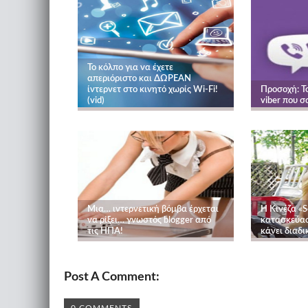
Το κόλπο για να έχετε
απεριόριστο και ΔΩΡΕΑΝ
ίντερνετ στο κινητό χωρίς Wi-Fi!
Προσοχή: Τ
(vid)
viber που σ
Μια… ιντερνετική βόμβα έρχεται
Η Κινέζα «
να ρίξει… γνωστός blogger από
κατασκεύασ
τις HΠA!
κάνει διαδι
Post A Comment: