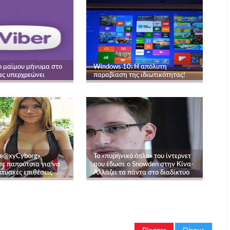
ο μαϊμου μήνυμα στο
Windows 10: Η απόλυτη
ας υπερχρεώνει
παραβίαση της ιδιωτικότητας!
Se@xyCyborg»
Το «πυρηνικό όπλο» του ίντερνετ
ε παπούτσια για να
που έδωσε ο Snowden στην Κίνα-
κτυακές επιθέσεις
Aλλάζει τα πάντα στο διαδίκτυο