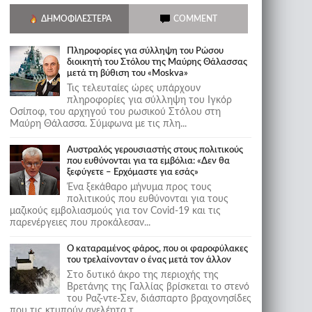
ΔΗΜΟΦΙΛΈΣΤΕΡΑ
COMMENT
Πληροφορίες για σύλληψη του Ρώσου
διοικητή του Στόλου της Mαύρης Θάλασσας
μετά τη βύθιση του «Moskva»
Τις τελευταίες ώρες υπάρχουν
πληροφορίες για σύλληψη του Ιγκόρ
Οσίποφ, του αρχηγού του ρωσικού Στόλου στη
Μαύρη Θάλασσα. Σύμφωνα με τις πλη...
Αυστραλός γερουσιαστής στους πολιτικούς
που ευθύνονται για τα εμβόλια: «Δεν θα
ξεφύγετε – Ερχόμαστε για εσάς»
Ένα ξεκάθαρο μήνυμα προς τους
πολιτικούς που ευθύνονται για τους
μαζικούς εμβολιασμούς για τον Covid-19 και τις
παρενέργειες που προκάλεσαν...
Ο καταραμένος φάρος, που οι φαροφύλακες
του τρελαίνονταν ο ένας μετά τον άλλον
Στο δυτικό άκρο της περιοχής της
Βρετάνης της Γαλλίας βρίσκεται το στενό
του Ραζ-ντε-Σεν, διάσπαρτο βραχονησίδες
που τις κτυπούν ανελέητα τ...