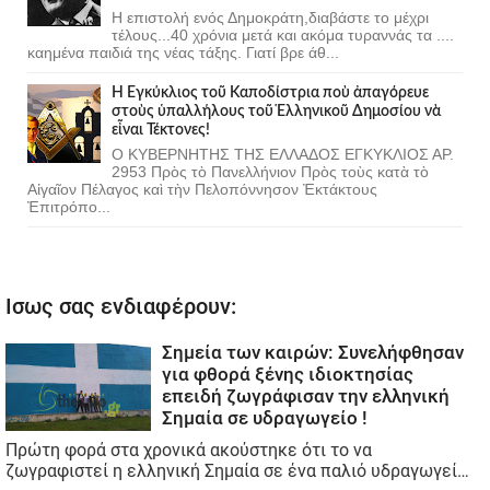
Η επιστολή ενός Δημοκράτη,διαβάστε το μέχρι
τέλους...40 χρόνια μετά και ακόμα τυραννάς τα ....
καημένα παιδιά της νέας τάξης. Γιατί βρε άθ...
Ἡ Ἐγκύκλιος τοῦ Καποδίστρια ποὺ ἀπαγόρευε
στοὺς ὑπαλλήλους τοῦ Ἑλληνικοῦ Δημοσίου νὰ
εἶναι Τέκτονες!
Ο ΚΥΒΕΡΝΗΤΗΣ ΤΗΣ ΕΛΛΑΔΟΣ ΕΓΚΥΚΛΙΟΣ ΑΡ.
2953 Πρὸς τὸ Πανελλήνιον Πρὸς τοὺς κατὰ τὸ
Αἰγαῖον Πέλαγος καὶ τὴν Πελοπόννησον Ἐκτάκτους
Ἐπιτρόπο...