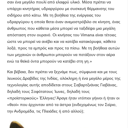
σαν ένα μεγάλο πουλί από ελαφρύ υλικό. Μέσα πρέπει να
υπάρχει κινητήρας υδραργύρου με συσκευή θέρμανσης του
σιδήρου από κάτω. Με τη βοήθεια της ενέργειας του
υδραργύρου η οποία θετει έναν ανεμοστρόβιλο σε κίνηση, ένας
άνθρωπος που κάθεται μέσα μπορεί να ταξιδέψει μια μεγάλη
απόσταση στον ουρανό. Οι κινήσεις του Vimana είναι τέτοιες
ώστε να μπορεί να ανέβει και να κατέβει κατακόρυφα, κάθετα
λοξά, προς τα εμπρός και προς τα πίσω. Με τη βοήθεια αυτών
των μηχανών οι άνθρωποι μπορούν να πετάξουν στον αέρα
ενώ τα θεϊκά όντα μπορούν να κατέβει στη γη.»
Και βέβαια, δεν πρέπει να ξεχνάμε πως, σύμφωνα και με τους
λευκούς Δραβίδες της Ινδίας, ολόκληρη ή ένα μεγάλο μέρος της
τεχνολογίας αυτής αποδίδεται στους Σαβαρτζνάνας Γιαβάνας,
δηλαδή τους Σοφότατους Ίωνες, δηλαδή τους
«προϊστορικούς» Έλληνες! Άραγε ήταν ντόπιοι γήινοι ή ήταν οι
«θεοί» που έρχονταν από τα άστρα (ενδεχομένως τον Σείριο,
την Ανδρομέδα, τις Πλειάδες ή από αλλού);