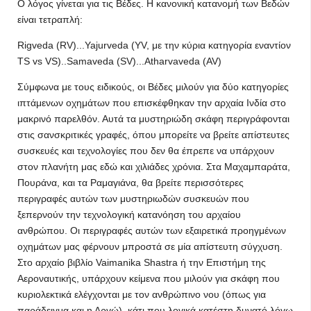
Ο λόγος γίνεται για τις Βέδες. Η κανονική κατανομή των Βεδών
είναι τετραπλή:
Rigveda (RV)...Yajurveda (YV, με την κύρια κατηγορία εναντίον
TS vs VS)..Samaveda (SV)...Atharvaveda (AV)
Σύμφωνα με τους ειδικούς, οι Βέδες μιλούν για δύο κατηγορίες
ιπτάμενων οχημάτων που επισκέφθηκαν την αρχαία Ινδία στο
μακρινό παρελθόν. Αυτά τα μυστηριώδη σκάφη περιγράφονται
στις σανσκριτικές γραφές, όπου μπορείτε να βρείτε απίστευτες
συσκευές και τεχνολογίες που δεν θα έπρεπε να υπάρχουν
στον πλανήτη μας εδώ και χιλιάδες χρόνια. Στα Μαχαμπαράτα,
Πουράνα, και τα Ραμαγιάνα, θα βρείτε περισσότερες
περιγραφές αυτών των μυστηριωδών συσκευών που
ξεπερνούν την τεχνολογική κατανόηση του αρχαίου
ανθρώπου. Οι περιγραφές αυτών των εξαιρετικά προηγμένων
οχημάτων μας φέρνουν μπροστά σε μία απίστευτη σύγχυση.
Στο αρχαίο βιβλίο Vaimanika Shastra ή την Επιστήμη της
Αεροναυτικής, υπάρχουν κείμενα που μιλούν για σκάφη που
κυριολεκτικά ελέγχονται με τον ανθρώπινο νου (όπως για
παράδειγμα και η Αργώ), κάτι που λογικά κατέστη δυνατό λόγω