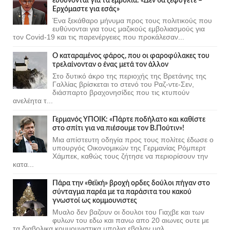
ευθύνονται για τα εμβόλια: «Δεν θα ξεφύγετε –
Ερχόμαστε για εσάς»
Ένα ξεκάθαρο μήνυμα προς τους πολιτικούς που
ευθύνονται για τους μαζικούς εμβολιασμούς για
τον Covid-19 και τις παρενέργειες που προκάλεσαν...
Ο καταραμένος φάρος, που οι φαροφύλακες του
τρελαίνονταν ο ένας μετά τον άλλον
Στο δυτικό άκρο της περιοχής της Βρετάνης της
Γαλλίας βρίσκεται το στενό του Ραζ-ντε-Σεν,
διάσπαρτο βραχονησίδες που τις κτυπούν
ανελέητα τ...
Γερμανός ΥΠΟΙΚ: «Πάρτε ποδήλατο και καθίστε
στο σπίτι για να πιέσουμε τον Β.Πούτιν»!
Μια απίστευτη οδηγία προς τους πολίτες έδωσε ο
υπουργός Οικονομικών της Γερμανίας Ρόμπερτ
Χάμπεκ, καθώς τους ζήτησε να περιορίσουν την
κατα...
Πάρα την «θεϊκή» βροχή ορδες δούλοι πήγαν στο
σύνταγμα παρέα με τα παράσιτα του κακού
γνωστοί ως κομμουνιστες
Μυαλο δεν βαζουν οι δουλοι του Γιαχβε και των
φυλων του εδω και πανω απο 20 αιωνες ουτε με
τα διαβολικα κομμουνιστικα μπολια εβαλαν μαλ...