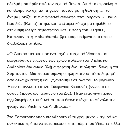
αδελφό μου ήρθε από τον ισχυρό Ravan. Αυτό το αεροκίνητο
και εξαιρετικό όχημα πηγαίνει παντού με τη θέληση …. το
όχημα μοιάζει με ένα φωτεινό σύννεφο στον ουρανό. «.. και ο
Βασιλιάς (Rama) μπήκε και το εξαιρετικό όχημα σηκώθηκε
στην υψηλότερη ατμόσφαιρα κατ” εντολή του Raghira, .»
Επιπλέον, στη Mahabharata βρίσκουμε κείμενα στα οποία
διαβάζουμε τα εξής:
«Ο Gurkha πετούσε σε ένα ταχύ και ισχυρό Vimana που
εκσφενδόνισε εναντίον των τριών πόλεων του Vrishis και
Andhakas ένα ενιαίο βλήμα φορτισμένο με όλη την δύναμη του
Σύμπαντος. Μια πυρακτωμένη στήλη καπνού, τόσο λαμπρή
όσο δέκα χιλιάδες ήλιοι, γιγαντόθηκε σε όλο του το μεγαλείο.
Ήταν το άγνωστο όπλο Σιδερένιος Κεραυνός (γνωστό σε
όσους ξέρους ως Κεραύνιο του Δία). Ήταν ένας γιγαντιαίος
αγγελιοφόρος του θανάτου που έκανε στάχτη το σύνολο της
φυλής των Vrishnis και Andhakas. »
Στο Samaraanganasutraadhaara είναι γραμμένο: «Ισχυρό και
ανθεκτικό πρέπει να κατασκευαστεί το σώμα του Vimana, αλλά