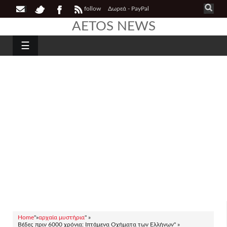
follow
Δωρεά - PayPal
AETOS NEWS
☰
Home
"»
αρχαία μυστήρια
" »
Βέδες πριν 6000 χρόνια: Ιπτάμενα Οχήματα των Ελλήνων" »