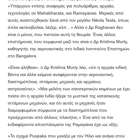
«Υπάρχουν επίσης αναφορές για πολυάριθμες αρχαίες
τεχνολογίες σε Mahabharata, και Ramayanas. Μερικές από
αυτές αναπτύχθηκαν ξανά από τον μεγάλο Nikola Tesla, όπως
όπλα ακτίνοβολίας λέιζερ, κλπ…» Αλλά ο Δρ Raghavan δεν
είναι ο μόνος που πιστεύει αυτή τη θεωρία. Ένας άλλος
επιστήμονας που συμφωνεί μαζί του είναι ο Δρ Krishna Murty,
καθηγητής της αεροναυτικής στο Ινδικό Ινστιτούτο Επιστημών
στο Bangalore.
«Είναι αλήθεια», ο Δρ Krishna Murty λέει, «ότι η αρχαία ινδική
Βέντα και άλλα κείμενα αναφέρονται στην αεροναυτική,
διαστημόπλοια, ιπτάμενες μηχανές και αρχαίους
αστροναύτες». «Μια μελέτη των σανσκριτικών κειμένων με έχει
πείσει ότι η αρχαία Ινδία ήξερε το μυστικό της κατασκευής
ιπτάμενων μηχανών, και ότι αυτές οι μηχανές ήταν
διαμορφωμένα σύμφωνα με τα διαστημόπλοια που
προέρχονταν από άλλους πλανήτες.» Ένα από τα πιο
ενδιαφέροντα αποσπάσματα της Ραμαγιάνα έχει ως εξής:
«Το όχημα Puspaka που μοιάζει με τον Ήλιο και ανήκει στον