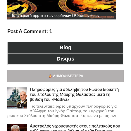
Post A Comment: 1
Blog
Disqus
ΔΗΜΟΦΙΛΈΣΤΕΡΑ
Πληροφορίες για σύλληψη του Ρώσου διοικητή
του Στόλου της Mαύρης Θάλασσας μετά τη
βύθιση του «Moskva»
Τις τελευταίες ώρες υπάρχουν πληροφορίες για
σύλληψη του Ιγκόρ Οσίποφ, του αρχηγού του
ρωσικού Στόλου στη Μαύρη Θάλασσα. Σύμφωνα με τις πλη...
Αυστραλός γερουσιαστής στους πολιτικούς που