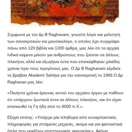
Σύμφωνα με τον Δρ Β Raghavam, γνωστό λόγιο και μελετητή
των σανσκριτικών και μουσικολόγο, ο οποίος έχει συγγράψει
πάνω από 120 βιβλία και 1200 άρθρα, μας λέει ότι τα αρχαία
Ινδικά κείμενα μιλούν για ανθρώπους που ζούσαν σε άλλους
πλανήτες αλλά και εξωγήινα όντα που επισκέφθηκαν χιλιάδες
χρόνια πριν τους προγόνους μας. Ο Δρ Β Raghavam κέρδισε
το βραβείο Akademi Sahitya για την σανσκριτική το 1966.Ο Δρ
Raghavan μας λέει:
«Πενήντα χρόνια έρευνας αυτού του αρχαίου έργου με πείθουν
ότι υπάρχουν ζωντανά όντα σε άλλους πλανήτες, και ότι είχαν
επισκευθεί τη Γη ήδη από το 4000 π.Χ.».
Εξηγεί επίσης: «Υπάρχει μία πληθώρα από συναρπαστικές
πληροφορίες για ιπτάμενες μηχανές, ακόμα και για φανταστικά
όπλα που μοιάζουν επιστημονικής φαντασίας». Ακόμα: