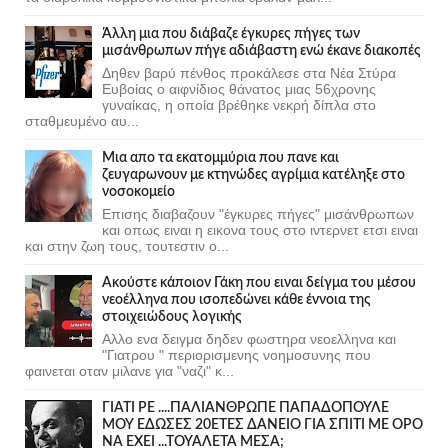
Άλλη μια που διάβαζε έγκυρες πήγες των
μισάνθρωπων πήγε αδιάβαστη ενώ έκανε διακοπές
Δηθεν βαρύ πένθος προκάλεσε στα Νέα Στύρα
Ευβοίας ο αιφνίδιος θάνατος μιας 56χρονης
γυναίκας, η οποία βρέθηκε νεκρή δίπλα στο
σταθμευμένο αυ...
Μια απο τα εκατομμύρια που πανε και
ζευγαρωνουν με κτηνώδες αγρίμια κατέληξε στο
νοσοκομείο
Επισης διαβαζουν "έγκυρες πήγες" μισάνθρωπων
και οπως ειναι η εικονα τους στο ιντερνετ ετσι ειναι
και στην ζωη τους, τουτεστιν ο...
Ακούστε κάποιον Γάκη που ειναι δείγμα του μέσου
νεοέλληνα που ισοπεδώνει κάθε έννοια της
στοιχειώδους λογικής
Αλλο ενα δειγμα δηδεν φωστηρα νεοελληνα και
"Γιατρου " περιορισμενης νοημοσυνης που
φαινεται οταν μιλανε για "ναζι" κ...
ΓΙΑΤΙ ΡΕ ....ΠΑΛΙΑΝΘΡΩΠΕ ΠΑΠΑΔΟΠΟΥΛΕ
ΜΟΥ ΕΔΩΣΕΣ 20ΕΤΕΣ ΔΑΝΕΙΟ ΓΙΑ ΣΠΙΤΙ ΜΕ ΟΡΟ
ΝΑ ΕΧΕΙ ...ΤΟΥΑΛΕΤΑ ΜΕΣΑ;