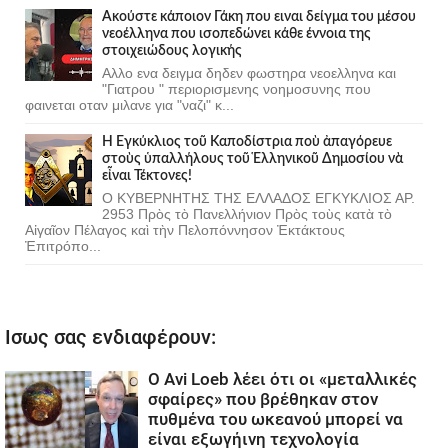
Ακούστε κάποιον Γάκη που ειναι δείγμα του μέσου
νεοέλληνα που ισοπεδώνει κάθε έννοια της
στοιχειώδους λογικής
Αλλο ενα δειγμα δηδεν φωστηρα νεοελληνα και
"Γιατρου " περιορισμενης νοημοσυνης που
φαινεται οταν μιλανε για "ναζι" κ...
Ἡ Ἐγκύκλιος τοῦ Καποδίστρια ποὺ ἀπαγόρευε
στοὺς ὑπαλλήλους τοῦ Ἑλληνικοῦ Δημοσίου νὰ
εἶναι Τέκτονες!
Ο ΚΥΒΕΡΝΗΤΗΣ ΤΗΣ ΕΛΛΑΔΟΣ ΕΓΚΥΚΛΙΟΣ ΑΡ.
2953 Πρὸς τὸ Πανελλήνιον Πρὸς τοὺς κατὰ τὸ
Αἰγαῖον Πέλαγος καὶ τὴν Πελοπόννησον Ἐκτάκτους
Ἐπιτρόπο...