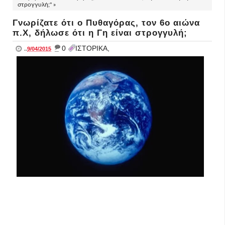
στρογγυλή;" »
Γνωρίζατε ότι ο Πυθαγόρας, τον 6ο αιώνα
π.Χ, δήλωσε ότι η Γη είναι στρογγυλή;
_
0
ΙΣΤΟΡΙΚΑ,
..
9/04/2015