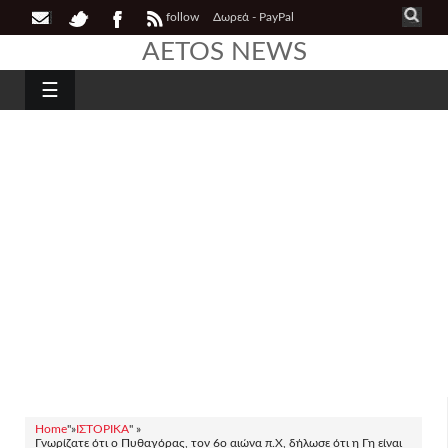
follow
Δωρεά - PayPal
AETOS NEWS
☰
Home
"»
ΙΣΤΟΡΙΚΑ
" »
Γνωρίζατε ότι ο Πυθαγόρας, τον 6ο αιώνα π.Χ, δήλωσε ότι η Γη είναι