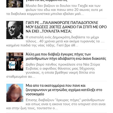
Μυαλο δεν βαζουν οι δουλοι του Γιαχβε και των
φυλων του εδω και πανω απο 20 αιωνες ουτε με
τα διαβολικα κομμουνιστικα μπολια εβαλαν μαλ...
ΓΙΑΤΙ ΡΕ ....ΠΑΛΙΑΝΘΡΩΠΕ ΠΑΠΑΔΟΠΟΥΛΕ
ΜΟΥ ΕΔΩΣΕΣ 20ΕΤΕΣ ΔΑΝΕΙΟ ΓΙΑ ΣΠΙΤΙ ΜΕ ΟΡΟ
ΝΑ ΕΧΕΙ ...ΤΟΥΑΛΕΤΑ ΜΕΣΑ;
Η επιστολή ενός Δημοκράτη,διαβάστε το μέχρι
τέλους...40 χρόνια μετά και ακόμα τυραννάς τα ....
καημένα παιδιά της νέας τάξης. Γιατί βρε άθ...
Άλλη μια που διάβαζε έγκυρες πήγες των
μισάνθρωπων πήγε αδιάβαστη ενώ έκανε διακοπές
Δηθεν βαρύ πένθος προκάλεσε στα Νέα Στύρα
Ευβοίας ο αιφνίδιος θάνατος μιας 56χρονης
γυναίκας, η οποία βρέθηκε νεκρή δίπλα στο
σταθμευμένο αυ...
Μια απο τα εκατομμύρια που πανε και
ζευγαρωνουν με κτηνώδες αγρίμια κατέληξε στο
νοσοκομείο
Επισης διαβαζουν "έγκυρες πήγες" μισάνθρωπων
και οπως ειναι η εικονα τους στο ιντερνετ ετσι ειναι
και στην ζωη τους, τουτεστιν ο...