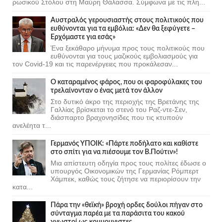
ρωσικού Στόλου στη Μαύρη Θάλασσα. Σύμφωνα με τις πλη...
Αυστραλός γερουσιαστής στους πολιτικούς που
ευθύνονται για τα εμβόλια: «Δεν θα ξεφύγετε –
Ερχόμαστε για εσάς»
Ένα ξεκάθαρο μήνυμα προς τους πολιτικούς που
ευθύνονται για τους μαζικούς εμβολιασμούς για
τον Covid-19 και τις παρενέργειες που προκάλεσαν...
Ο καταραμένος φάρος, που οι φαροφύλακες του
τρελαίνονταν ο ένας μετά τον άλλον
Στο δυτικό άκρο της περιοχής της Βρετάνης της
Γαλλίας βρίσκεται το στενό του Ραζ-ντε-Σεν,
διάσπαρτο βραχονησίδες που τις κτυπούν
ανελέητα τ...
Γερμανός ΥΠΟΙΚ: «Πάρτε ποδήλατο και καθίστε
στο σπίτι για να πιέσουμε τον Β.Πούτιν»!
Μια απίστευτη οδηγία προς τους πολίτες έδωσε ο
υπουργός Οικονομικών της Γερμανίας Ρόμπερτ
Χάμπεκ, καθώς τους ζήτησε να περιορίσουν την
κατα...
Πάρα την «θεϊκή» βροχή ορδες δούλοι πήγαν στο
σύνταγμα παρέα με τα παράσιτα του κακού
γνωστοί ως κομμουνιστες