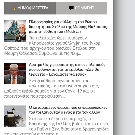
ΔΗΜΟΦΙΛΈΣΤΕΡΑ
COMMENT
Πληροφορίες για σύλληψη του Ρώσου
διοικητή του Στόλου της Mαύρης Θάλασσας
μετά τη βύθιση του «Moskva»
Τις τελευταίες ώρες υπάρχουν
πληροφορίες για σύλληψη του Ιγκόρ
Οσίποφ, του αρχηγού του ρωσικού Στόλου στη
Μαύρη Θάλασσα. Σύμφωνα με τις πλη...
Αυστραλός γερουσιαστής στους πολιτικούς
που ευθύνονται για τα εμβόλια: «Δεν θα
ξεφύγετε – Ερχόμαστε για εσάς»
Ένα ξεκάθαρο μήνυμα προς τους
πολιτικούς που ευθύνονται για τους
μαζικούς εμβολιασμούς για τον Covid-19 και τις
παρενέργειες που προκάλεσαν...
Ο καταραμένος φάρος, που οι φαροφύλακες
του τρελαίνονταν ο ένας μετά τον άλλον
Στο δυτικό άκρο της περιοχής της
Βρετάνης της Γαλλίας βρίσκεται το στενό
του Ραζ-ντε-Σεν, διάσπαρτο βραχονησίδες
που τις κτυπούν ανελέητα τ...