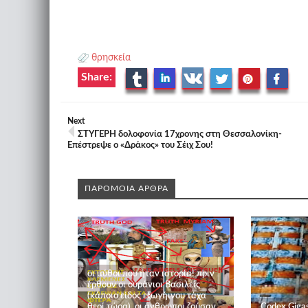
θρησκεία
Share:
Next
ΣΤΥΓΕΡΗ δολοφονία 17χρονης στη Θεσσαλονίκη-
Επέστρεψε ο «Δράκος» του Σέιχ Σου!
ΠΑΡΟΜΟΙΑ ΑΡΘΡΑ
οι μύθοι που ήταν ιστορία! πριν
έρθουν οι ουράνιοι Βασιλείς
(κάποιο είδος εξωγήινου τάχα
θεοί τώρα), οι άνθρωποι ζούσαν
Codex Gigas