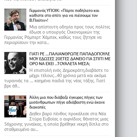
Γερμανός ΥΠΟΙΚ: «Πάρτε ποδήλατο και
καθίστε στο σπίτι για να πιέσουμε τον
Β.Πούτιν»!
Μια απίστευτη οδηγία προς τους πολίτες
έδωσε ο υπουργός Οικονομικών της
Γερμανίας Ρόμπερτ Χάμπεκ, καθώς τους ζήτησε να
περιορίσουν την κατα...
ΓΙΑΤΙ ΡΕ ....ΠΑΛΙΑΝΘΡΩΠΕ ΠΑΠΑΔΟΠΟΥΛΕ
ΜΟΥ ΕΔΩΣΕΣ 20ΕΤΕΣ ΔΑΝΕΙΟ ΓΙΑ ΣΠΙΤΙ ΜΕ
ΟΡΟ ΝΑ ΕΧΕΙ ...ΤΟΥΑΛΕΤΑ ΜΕΣΑ;
Η επιστολή ενός Δημοκράτη,διαβάστε το
μέχρι τέλους...40 χρόνια μετά και ακόμα
τυραννάς τα .... καημένα παιδιά της νέας τάξης. Γιατί
βρε άθ...
Άλλη μια που διάβαζε έγκυρες πήγες των
μισάνθρωπων πήγε αδιάβαστη ενώ έκανε
διακοπές
Δηθεν βαρύ πένθος προκάλεσε στα Νέα
Στύρα Ευβοίας ο αιφνίδιος θάνατος μιας
56χρονης γυναίκας, η οποία βρέθηκε νεκρή δίπλα στο
σταθμευμένο αυ...