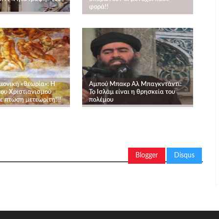
φορά!!
μονική «θεωρία»: Η
Αμπού Μπακρ Αλ Μπαγκντάντι:
ου Χριστιανισμού
Το Ισλάμ είναι η θρησκεία του
ε πτώση μετεωρίτη!!!
πολέμου
Blogger
Disqus