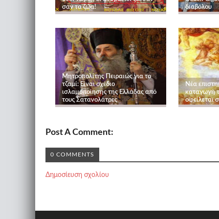
σαν τα ζώα!
διαβόλου
Μητροπολίτης Πειραιώς για το
τζαμί: Είναι σχέδιο
Νέα επιστη
ισλαμοποίησης της Ελλάδας από
καταγωγή τ
τους Σατανολάτρες
οφείλεται σ
Post A Comment:
0 COMMENTS
Δημοσίευση σχολίου