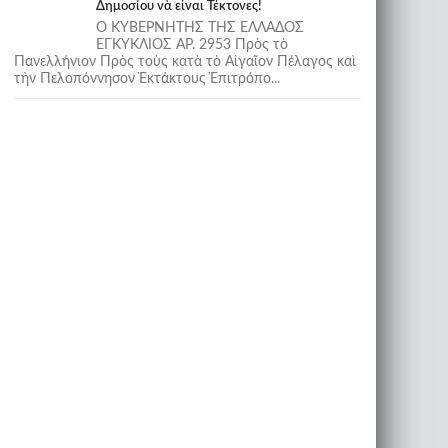
Δημοσίου νὰ εἶναι Τέκτονες!
Ο ΚΥΒΕΡΝΗΤΗΣ ΤΗΣ ΕΛΛΑΔΟΣ
ΕΓΚΥΚΛΙΟΣ ΑΡ. 2953 Πρὸς τὸ
Πανελλήνιον Πρὸς τοὺς κατὰ τὸ Αἰγαῖον Πέλαγος καὶ
τὴν Πελοπόννησον Ἐκτάκτους Ἐπιτρόπο...