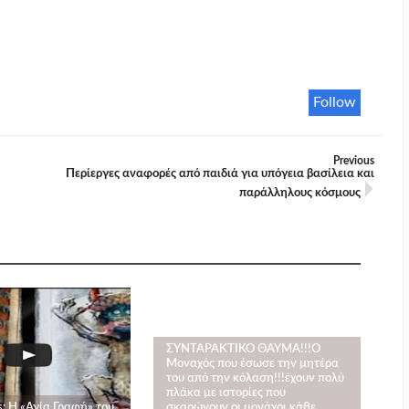
Follow
Previous
Περίεργες αναφορές από παιδιά για υπόγεια βασίλεια και
παράλληλους κόσμους
ΣΥΝΤΑΡΑΚΤΙΚΟ ΘΑΥΜΑ!!!Ο
Μοναχός που έσωσε την μητέρα
του από την κόλαση!!!έχουν πολύ
πλάκα με ιστορίες που
: Η «Αγία Γραφή» του
σκαρώνουν οι μονάχοι κάθε