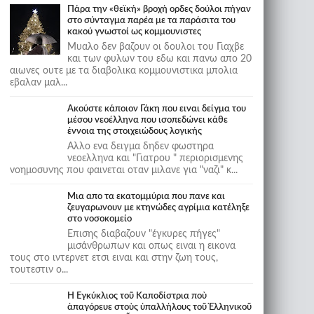
Πάρα την «θεϊκή» βροχή ορδες δούλοι πήγαν
στο σύνταγμα παρέα με τα παράσιτα του
κακού γνωστοί ως κομμουνιστες
Μυαλο δεν βαζουν οι δουλοι του Γιαχβε
και των φυλων του εδω και πανω απο 20
αιωνες ουτε με τα διαβολικα κομμουνιστικα μπολια
εβαλαν μαλ...
Ακούστε κάποιον Γάκη που ειναι δείγμα του
μέσου νεοέλληνα που ισοπεδώνει κάθε
έννοια της στοιχειώδους λογικής
Αλλο ενα δειγμα δηδεν φωστηρα
νεοελληνα και "Γιατρου " περιορισμενης
νοημοσυνης που φαινεται οταν μιλανε για "ναζι" κ...
Μια απο τα εκατομμύρια που πανε και
ζευγαρωνουν με κτηνώδες αγρίμια κατέληξε
στο νοσοκομείο
Επισης διαβαζουν "έγκυρες πήγες"
μισάνθρωπων και οπως ειναι η εικονα
τους στο ιντερνετ ετσι ειναι και στην ζωη τους,
τουτεστιν ο...
Ἡ Ἐγκύκλιος τοῦ Καποδίστρια ποὺ
ἀπαγόρευε στοὺς ὑπαλλήλους τοῦ Ἑλληνικοῦ