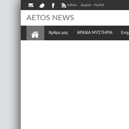
follow
Δωρεά - PayPal
AETOS NEWS
Άρθρα μας
ΑΡΧΑΙΑ ΜΥΣΤΗΡΙΑ
Ενη