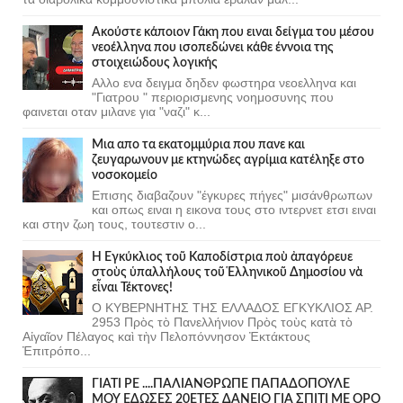
Ακούστε κάποιον Γάκη που ειναι δείγμα του μέσου
νεοέλληνα που ισοπεδώνει κάθε έννοια της
στοιχειώδους λογικής
Αλλο ενα δειγμα δηδεν φωστηρα νεοελληνα και
"Γιατρου " περιορισμενης νοημοσυνης που
φαινεται οταν μιλανε για "ναζι" κ...
Μια απο τα εκατομμύρια που πανε και
ζευγαρωνουν με κτηνώδες αγρίμια κατέληξε στο
νοσοκομείο
Επισης διαβαζουν "έγκυρες πήγες" μισάνθρωπων
και οπως ειναι η εικονα τους στο ιντερνετ ετσι ειναι
και στην ζωη τους, τουτεστιν ο...
Ἡ Ἐγκύκλιος τοῦ Καποδίστρια ποὺ ἀπαγόρευε
στοὺς ὑπαλλήλους τοῦ Ἑλληνικοῦ Δημοσίου νὰ
εἶναι Τέκτονες!
Ο ΚΥΒΕΡΝΗΤΗΣ ΤΗΣ ΕΛΛΑΔΟΣ ΕΓΚΥΚΛΙΟΣ ΑΡ.
2953 Πρὸς τὸ Πανελλήνιον Πρὸς τοὺς κατὰ τὸ
Αἰγαῖον Πέλαγος καὶ τὴν Πελοπόννησον Ἐκτάκτους
Ἐπιτρόπο...
ΓΙΑΤΙ ΡΕ ....ΠΑΛΙΑΝΘΡΩΠΕ ΠΑΠΑΔΟΠΟΥΛΕ
ΜΟΥ ΕΔΩΣΕΣ 20ΕΤΕΣ ΔΑΝΕΙΟ ΓΙΑ ΣΠΙΤΙ ΜΕ ΟΡΟ