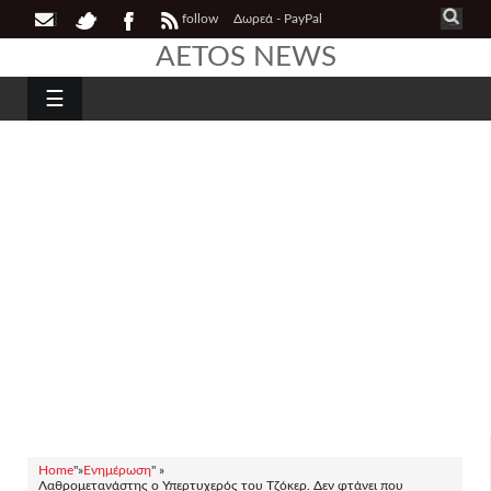
follow
Δωρεά - PayPal
AETOS NEWS
☰
Home
"»
Ενημέρωση
" »
Λαθρομετανάστης ο Υπερτυχερός του Τζόκερ. Δεν φτάνει που