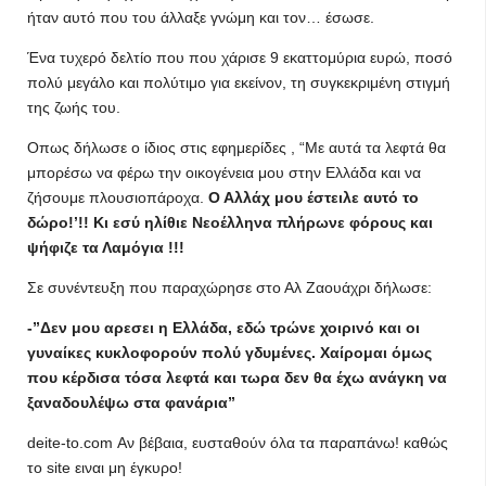
ήταν αυτό που του άλλαξε γνώμη και τον… έσωσε.
Ένα τυχερό δελτίο που που χάρισε 9 εκαττομύρια ευρώ, ποσό
πολύ μεγάλο και πολύτιμο για εκείνον, τη συγκεκριμένη στιγμή
της ζωής του.
Οπως δήλωσε ο ίδιος στις εφημερίδες , “Με αυτά τα λεφτά θα
μπορέσω να φέρω την οικογένεια μου στην Ελλάδα και να
ζήσουμε πλουσιοπάροχα.
Ο Αλλάχ μου έστειλε αυτό το
δώρο!’!! Κι εσύ ηλίθιε Νεοέλληνα πλήρωνε φόρους και
ψήφιζε τα Λαμόγια !!!
Σε συνέντευξη που παραχώρησε στο Αλ Ζαουάχρι δήλωσε:
-”Δεν μου αρεσει η Ελλάδα, εδώ τρώνε χοιρινό και οι
γυναίκες κυκλοφορούν πολύ γδυμένες. Χαίρομαι όμως
που κέρδισα τόσα λεφτά και τωρα δεν θα έχω ανάγκη να
ξαναδουλέψω στα φανάρια”
deite-to.com Αν βέβαια, ευσταθούν όλα τα παραπάνω! καθώς
το site ειναι μη έγκυρο!