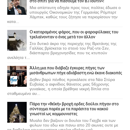
στο σπίτι για να πιέσουμε τον Β.Πούτιν»!
Μια απίστευτη οδηγία προς τους πολίτες έδωσε ο
υπουργός Οικονομικών της Γερμανίας Ρόμπερτ
Χάμπεκ, καθώς τους ζήτησε να περιορίσουν την
κατα...
Ο καταραμένος φάρος, που οι φαροφύλακες του
τρελαίνονταν ο ένας μετά τον άλλον
Στο δυτικό άκρο της περιοχής της Βρετάνης της
Γαλλίας βρίσκεται το στενό του Ραζ-ντε-Σεν,
διάσπαρτο βραχονησίδες που τις κτυπούν
ανελέητα τ...
Άλλη μια που διάβαζε έγκυρες πήγες των
μισάνθρωπων πήγε αδιάβαστη ενώ έκανε διακοπές
Δηθεν βαρύ πένθος προκάλεσε στα Νέα Στύρα
Ευβοίας ο αιφνίδιος θάνατος μιας 56χρονης
γυναίκας, η οποία βρέθηκε νεκρή δίπλα στο
σταθμευμένο αυ...
Πάρα την «θεϊκή» βροχή ορδες δούλοι πήγαν στο
σύνταγμα παρέα με τα παράσιτα του κακού
γνωστοί ως κομμουνιστες
Μυαλο δεν βαζουν οι δουλοι του Γιαχβε και των
φυλων του εδω και πανω απο 20 αιωνες ουτε με
τα διαβολικα κομμουνιστικα μπολια εβαλαν μαλ...