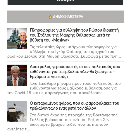
ΔΗΜΟΦΙΛΈΣΤΕΡΑ
Πληροφορίες για σύλληψη του Ρώσου διοικητή
του Στόλου της Mαύρης Θάλασσας μετά τη
βύθιση του «Moskva»
Τις τελευταίες ώρες υπάρχουν πληροφορίες για
σύλληψη του Ιγκόρ Οσίποφ, του αρχηγού του
ρωσικού Στόλου στη Μαύρη Θάλασσα. Σύμφωνα με τις πλη...
Αυστραλός γερουσιαστής στους πολιτικούς που
ευθύνονται για τα εμβόλια: «Δεν θα ξεφύγετε –
Ερχόμαστε για εσάς»
Ένα ξεκάθαρο μήνυμα προς τους πολιτικούς που
ευθύνονται για τους μαζικούς εμβολιασμούς για
τον Covid-19 και τις παρενέργειες που προκάλεσαν...
Ο καταραμένος φάρος, που οι φαροφύλακες του
τρελαίνονταν ο ένας μετά τον άλλον
Στο δυτικό άκρο της περιοχής της Βρετάνης της
Γαλλίας βρίσκεται το στενό του Ραζ-ντε-Σεν,
διάσπαρτο βραχονησίδες που τις κτυπούν
ανελέητα τ...