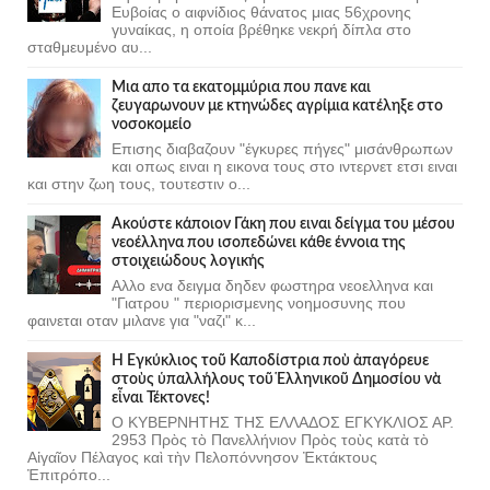
Ευβοίας ο αιφνίδιος θάνατος μιας 56χρονης
γυναίκας, η οποία βρέθηκε νεκρή δίπλα στο
σταθμευμένο αυ...
Μια απο τα εκατομμύρια που πανε και
ζευγαρωνουν με κτηνώδες αγρίμια κατέληξε στο
νοσοκομείο
Επισης διαβαζουν "έγκυρες πήγες" μισάνθρωπων
και οπως ειναι η εικονα τους στο ιντερνετ ετσι ειναι
και στην ζωη τους, τουτεστιν ο...
Ακούστε κάποιον Γάκη που ειναι δείγμα του μέσου
νεοέλληνα που ισοπεδώνει κάθε έννοια της
στοιχειώδους λογικής
Αλλο ενα δειγμα δηδεν φωστηρα νεοελληνα και
"Γιατρου " περιορισμενης νοημοσυνης που
φαινεται οταν μιλανε για "ναζι" κ...
Ἡ Ἐγκύκλιος τοῦ Καποδίστρια ποὺ ἀπαγόρευε
στοὺς ὑπαλλήλους τοῦ Ἑλληνικοῦ Δημοσίου νὰ
εἶναι Τέκτονες!
Ο ΚΥΒΕΡΝΗΤΗΣ ΤΗΣ ΕΛΛΑΔΟΣ ΕΓΚΥΚΛΙΟΣ ΑΡ.
2953 Πρὸς τὸ Πανελλήνιον Πρὸς τοὺς κατὰ τὸ
Αἰγαῖον Πέλαγος καὶ τὴν Πελοπόννησον Ἐκτάκτους
Ἐπιτρόπο...