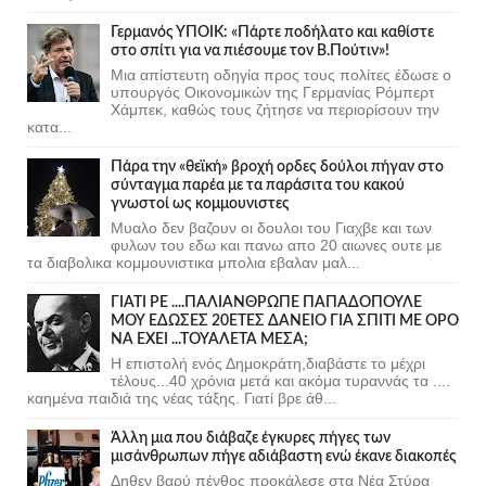
Γερμανός ΥΠΟΙΚ: «Πάρτε ποδήλατο και καθίστε
στο σπίτι για να πιέσουμε τον Β.Πούτιν»!
Μια απίστευτη οδηγία προς τους πολίτες έδωσε ο
υπουργός Οικονομικών της Γερμανίας Ρόμπερτ
Χάμπεκ, καθώς τους ζήτησε να περιορίσουν την
κατα...
Πάρα την «θεϊκή» βροχή ορδες δούλοι πήγαν στο
σύνταγμα παρέα με τα παράσιτα του κακού
γνωστοί ως κομμουνιστες
Μυαλο δεν βαζουν οι δουλοι του Γιαχβε και των
φυλων του εδω και πανω απο 20 αιωνες ουτε με
τα διαβολικα κομμουνιστικα μπολια εβαλαν μαλ...
ΓΙΑΤΙ ΡΕ ....ΠΑΛΙΑΝΘΡΩΠΕ ΠΑΠΑΔΟΠΟΥΛΕ
ΜΟΥ ΕΔΩΣΕΣ 20ΕΤΕΣ ΔΑΝΕΙΟ ΓΙΑ ΣΠΙΤΙ ΜΕ ΟΡΟ
ΝΑ ΕΧΕΙ ...ΤΟΥΑΛΕΤΑ ΜΕΣΑ;
Η επιστολή ενός Δημοκράτη,διαβάστε το μέχρι
τέλους...40 χρόνια μετά και ακόμα τυραννάς τα ....
καημένα παιδιά της νέας τάξης. Γιατί βρε άθ...
Άλλη μια που διάβαζε έγκυρες πήγες των
μισάνθρωπων πήγε αδιάβαστη ενώ έκανε διακοπές
Δηθεν βαρύ πένθος προκάλεσε στα Νέα Στύρα