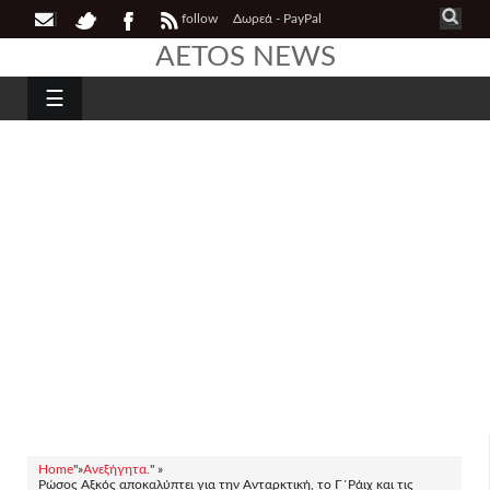
follow
Δωρεά - PayPal
AETOS NEWS
☰
Home
"»
Ανεξήγητα.
" »
Ρώσος Αξκός αποκαλύπτει για την Ανταρκτική, το Γ΄Ράιχ και τις