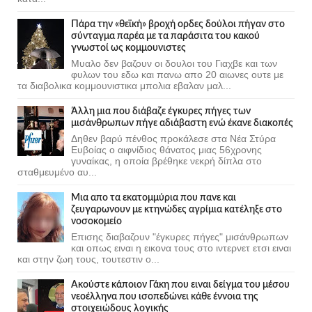
Πάρα την «θεϊκή» βροχή ορδες δούλοι πήγαν στο
σύνταγμα παρέα με τα παράσιτα του κακού
γνωστοί ως κομμουνιστες
Μυαλο δεν βαζουν οι δουλοι του Γιαχβε και των
φυλων του εδω και πανω απο 20 αιωνες ουτε με
τα διαβολικα κομμουνιστικα μπολια εβαλαν μαλ...
Άλλη μια που διάβαζε έγκυρες πήγες των
μισάνθρωπων πήγε αδιάβαστη ενώ έκανε διακοπές
Δηθεν βαρύ πένθος προκάλεσε στα Νέα Στύρα
Ευβοίας ο αιφνίδιος θάνατος μιας 56χρονης
γυναίκας, η οποία βρέθηκε νεκρή δίπλα στο
σταθμευμένο αυ...
Μια απο τα εκατομμύρια που πανε και
ζευγαρωνουν με κτηνώδες αγρίμια κατέληξε στο
νοσοκομείο
Επισης διαβαζουν "έγκυρες πήγες" μισάνθρωπων
και οπως ειναι η εικονα τους στο ιντερνετ ετσι ειναι
και στην ζωη τους, τουτεστιν ο...
Ακούστε κάποιον Γάκη που ειναι δείγμα του μέσου
νεοέλληνα που ισοπεδώνει κάθε έννοια της
στοιχειώδους λογικής