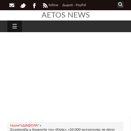
follow
Δωρεά - PayPal
AETOS NEWS
☰
Home
"»
ΔΙΑΦΟΡΑ
" »
Συγκλονίζει ο διοικητής του «Ελπίς»: «10.000 αυτοκτονίες σε πέντε