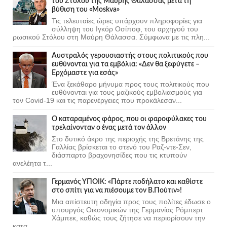
του Στόλου της Mαύρης Θάλασσας μετά τη
βύθιση του «Moskva»
Τις τελευταίες ώρες υπάρχουν πληροφορίες για
σύλληψη του Ιγκόρ Οσίποφ, του αρχηγού του
ρωσικού Στόλου στη Μαύρη Θάλασσα. Σύμφωνα με τις πλη...
Αυστραλός γερουσιαστής στους πολιτικούς που
ευθύνονται για τα εμβόλια: «Δεν θα ξεφύγετε –
Ερχόμαστε για εσάς»
Ένα ξεκάθαρο μήνυμα προς τους πολιτικούς που
ευθύνονται για τους μαζικούς εμβολιασμούς για
τον Covid-19 και τις παρενέργειες που προκάλεσαν...
Ο καταραμένος φάρος, που οι φαροφύλακες του
τρελαίνονταν ο ένας μετά τον άλλον
Στο δυτικό άκρο της περιοχής της Βρετάνης της
Γαλλίας βρίσκεται το στενό του Ραζ-ντε-Σεν,
διάσπαρτο βραχονησίδες που τις κτυπούν
ανελέητα τ...
Γερμανός ΥΠΟΙΚ: «Πάρτε ποδήλατο και καθίστε
στο σπίτι για να πιέσουμε τον Β.Πούτιν»!
Μια απίστευτη οδηγία προς τους πολίτες έδωσε ο
υπουργός Οικονομικών της Γερμανίας Ρόμπερτ
Χάμπεκ, καθώς τους ζήτησε να περιορίσουν την
κατα...