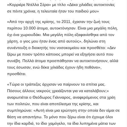
«Κορριέρε Ντέλλα Σέρα» με τίτλο «Δέκα χιλιάδες αυτοκτονίες
σε πέντε χρόνια, η τελευταία ήταν του παιδιού μου»
«Από την αρχή της κρίσης, το 2011, έχασαν την ζωή τους
περίπου 10.000 άτομα, αυτοκτόνησαν. Είναι μια μεγάλη πόλη,
όχι ένα χωριουδάκι. Μια μεγάλη πόλη εξαφανίσθηκε από τον
χάρτη, ο γιος μου ήταν ένας από αυτούς», δηλώνει στη
συνέντευξη ο διοικητής του νοσοκομείου και προσθέτει: «Δεν
ξέρω με ποιον τρόπο κάποιος μπορεί να εξηγήσει αυτό που
συνέβη. Πολλά άτομα προσπάθησαν να αυτοκτονήσουν, αλλά
τους έσωσαν, ενώ δέκα χιλιάδες έχουν ήδη πεθάνει»,
προσθέτει.
«Τώρα οι τράπεζες άρχισαν να παίρνουν τα σπίτια μας.
Πόσους άλλους νεκρούς χρειάζονται για να καταλάβουν;»
αναρωτιέται ο Θεόδωρος Γιάνναρος, αναφερόμενος στα χρέη
των πολιτών, που είναι αποτέλεσμα της κρίσης, και
συμπληρώνει: «Αυτή είναι μια ερώτηση στην οποία δεν είμαι σε
θέση να απαντήσω. Το μόνο που ξέρω είναι ότι έχουμε όλοι
την ίδια καρδιά, το ίδιο χαμόγελο, τα ίδια λυπημένα μάτια των