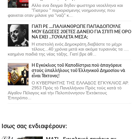
Αλλο ενα δειγμα δηδεν φωστηρα νεοελληνα και
"Γιατρου " περιορισμενης νοημοσυνης που
φαινεται οταν μιλανε για "ναζι" κ...
ΓΙΑΤΙ ΡΕ ....ΠΑΛΙΑΝΘΡΩΠΕ ΠΑΠΑΔΟΠΟΥΛΕ
ΜΟΥ ΕΔΩΣΕΣ 20ΕΤΕΣ ΔΑΝΕΙΟ ΓΙΑ ΣΠΙΤΙ ΜΕ ΟΡΟ
ΝΑ ΕΧΕΙ ...ΤΟΥΑΛΕΤΑ ΜΕΣΑ;
Η επιστολή ενός Δημοκράτη,διαβάστε το μέχρι
τέλους...40 χρόνια μετά και ακόμα τυραννάς τα ....
καημένα παιδιά της νέας τάξης. Γιατί βρε άθ...
Ἡ Ἐγκύκλιος τοῦ Καποδίστρια ποὺ ἀπαγόρευε
στοὺς ὑπαλλήλους τοῦ Ἑλληνικοῦ Δημοσίου νὰ
εἶναι Τέκτονες!
Ο ΚΥΒΕΡΝΗΤΗΣ ΤΗΣ ΕΛΛΑΔΟΣ ΕΓΚΥΚΛΙΟΣ ΑΡ.
2953 Πρὸς τὸ Πανελλήνιον Πρὸς τοὺς κατὰ τὸ
Αἰγαῖον Πέλαγος καὶ τὴν Πελοπόννησον Ἐκτάκτους
Ἐπιτρόπο...