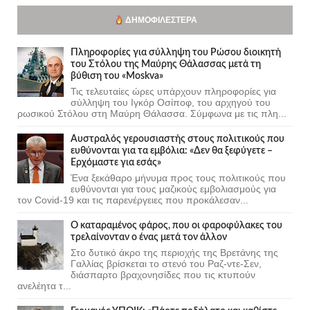
ΔΗΜΟΦΙΛΈΣΤΕΡΑ
Πληροφορίες για σύλληψη του Ρώσου διοικητή
του Στόλου της Mαύρης Θάλασσας μετά τη
βύθιση του «Moskva»
Τις τελευταίες ώρες υπάρχουν πληροφορίες για
σύλληψη του Ιγκόρ Οσίποφ, του αρχηγού του
ρωσικού Στόλου στη Μαύρη Θάλασσα. Σύμφωνα με τις πλη...
Αυστραλός γερουσιαστής στους πολιτικούς που
ευθύνονται για τα εμβόλια: «Δεν θα ξεφύγετε –
Ερχόμαστε για εσάς»
Ένα ξεκάθαρο μήνυμα προς τους πολιτικούς που
ευθύνονται για τους μαζικούς εμβολιασμούς για
τον Covid-19 και τις παρενέργειες που προκάλεσαν...
Ο καταραμένος φάρος, που οι φαροφύλακες του
τρελαίνονταν ο ένας μετά τον άλλον
Στο δυτικό άκρο της περιοχής της Βρετάνης της
Γαλλίας βρίσκεται το στενό του Ραζ-ντε-Σεν,
διάσπαρτο βραχονησίδες που τις κτυπούν
ανελέητα τ...