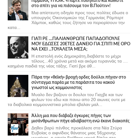
Γερμανός ΥΠΟΙΚ: «Πάρτε ποδήλατο και καθίστε
στο σπίτι για να πιέσουμε τον Β.Πούτιν»!
Μια απίστευτη οδηγία προς τους πολίτες έδωσε ο
υπουργός Οικονομικών της Γερμανίας Ρόμπερτ
Χάμπεκ, καθώς τους ζήτησε να περιορίσουν την
κατα...
ΓΙΑΤΙ ΡΕ ....ΠΑΛΙΑΝΘΡΩΠΕ ΠΑΠΑΔΟΠΟΥΛΕ
ΜΟΥ ΕΔΩΣΕΣ 20ΕΤΕΣ ΔΑΝΕΙΟ ΓΙΑ ΣΠΙΤΙ ΜΕ ΟΡΟ
ΝΑ ΕΧΕΙ ...ΤΟΥΑΛΕΤΑ ΜΕΣΑ;
Η επιστολή ενός Δημοκράτη,διαβάστε το μέχρι
τέλους...40 χρόνια μετά και ακόμα τυραννάς τα ....
καημένα παιδιά της νέας τάξης. Γιατί βρε άθ...
Πάρα την «θεϊκή» βροχή ορδες δούλοι πήγαν στο
σύνταγμα παρέα με τα παράσιτα του κακού
γνωστοί ως κομμουνιστες
Μυαλο δεν βαζουν οι δουλοι του Γιαχβε και των
φυλων του εδω και πανω απο 20 αιωνες ουτε με
τα διαβολικα κομμουνιστικα μπολια εβαλαν μαλ...
Άλλη μια που διάβαζε έγκυρες πήγες των
μισάνθρωπων πήγε αδιάβαστη ενώ έκανε διακοπές
Δηθεν βαρύ πένθος προκάλεσε στα Νέα Στύρα
Ευβοίας ο αιφνίδιος θάνατος μιας 56χρονης
γυναίκας, η οποία βρέθηκε νεκρή δίπλα στο