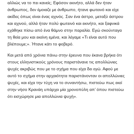
αλλιώς να το πει κανείς; Εφόσον εκινήτο, αλλά δεν ήταν
άνθρωπος, δεν έμοιαζε με άνθρωπο, ήτανε φωτεινό και είχε
ακίδες όπως είναι ένας αχινός. Σαν ένα άστρο, μεταξύ άστρου
και αχινού, αλλά ήταν πολύ φωτεινό και εκινήτο, και ξαφνικά
εχάθηκε πίσω από ένα θάμνο στην παραλία. Εγώ σκούνταγα
τη θεία μου και εκείνη εμένα, και λέγαμε «Τι είναι αυτό που
βλέπουμε;». Ήτανε κάτι το φοβερό.
Και μετά από χρόνια πάνω στην έρευνα που έκανα βρήκα ότι
στους ελληνιστικούς χρόνους παριστάνανε τις απολλώνιες
ψυχές ακριβώς που με το σχήμα που είχα δει εγώ. Αφού με
αυτό το σχήμα στην αρχαιότητα παριστάνονταν οι απολλώνιες
ψυχές, και είχα την τύχη να το συναντήσω, πιστεύω πως εκεί
στην νήσο Κρανάη υπάρχει μία χρονοπύλη απ’ όπου πιστεύω
ότι εισχώρησε μια απολλώνια ψυχή».