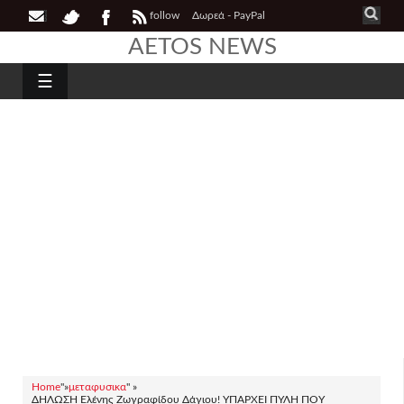
follow
Δωρεά - PayPal
AETOS NEWS
☰
Home
"»
μεταφυσικα
" »
ΔΗΛΩΣΗ Ελένης Ζωγραφίδου Δάγιου! ΥΠΑΡΧΕΙ ΠΥΛΗ ΠΟΥ