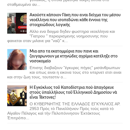
σταθμευμένο αυ...
Ακούστε κάποιον Γάκη που ειναι δείγμα του μέσου
νεοέλληνα που ισοπεδώνει κάθε έννοια της
στοιχειώδους λογικής
Αλλο ενα δειγμα δηδεν φωστηρα νεοελληνα και
"Γιατρου " περιορισμενης νοημοσυνης που
φαινεται οταν μιλανε για "ναζι" κ...
Μια απο τα εκατομμύρια που πανε και
ζευγαρωνουν με κτηνώδες αγρίμια κατέληξε στο
νοσοκομείο
Επισης διαβαζουν "έγκυρες πήγες" μισάνθρωπων
και οπως ειναι η εικονα τους στο ιντερνετ ετσι ειναι
και στην ζωη τους, τουτεστιν ο...
Ἡ Ἐγκύκλιος τοῦ Καποδίστρια ποὺ ἀπαγόρευε
στοὺς ὑπαλλήλους τοῦ Ἑλληνικοῦ Δημοσίου νὰ
εἶναι Τέκτονες!
Ο ΚΥΒΕΡΝΗΤΗΣ ΤΗΣ ΕΛΛΑΔΟΣ ΕΓΚΥΚΛΙΟΣ ΑΡ.
2953 Πρὸς τὸ Πανελλήνιον Πρὸς τοὺς κατὰ τὸ
Αἰγαῖον Πέλαγος καὶ τὴν Πελοπόννησον Ἐκτάκτους
Ἐπιτρόπο...