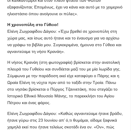
οι καλικάντζαροι και όταν πλέον φτάσει των Φώτων
εξαφανίζονται; Επομένως, έχει να κάνει και αυτό με το χειμερινό
ηλιοστάσιο όπου ανοίγουνε οι πύλες».
Η χρονοπύλη στο Γύθειο!
Ελένη Ζωγραφίδου Δάγιου: «Έχω βρεθεί σε χρονοπύλη στη
χώρα μας, και ίσως αυτό ήτανε και το έναυσμα για να αρχίσω
να γράφω τα βιβλία μου. Συγκεκριμένα, ήμουνα στο Γύθειο και
αγναντεύαμε τη νήσο Κρανάη».
Η νήσος Κρανάη (στη φωτογραφία) βρίσκεται στην ανατολική
πλευρά του Γυθείου και συνδέεται μαζί του με μία λωρίδα γης.
Σύμφωνα με την παράδοση εκεί είχε καταφύγει ο Πάρης και η
Ωραία Ελένη τη νύχτα πριν από το ταξίδι στην Τροία. Πάνω
στο νησάκι βρίσκεται ο Πύργος Τζαννετάκη, που στεγάζει το
Ιστορικό Εθνικό Μουσείο Μάνης, το παρεκκλήσι του Αγίου
Πέτρου και ένας φάρος.
Ελένη Ζωγραφίδου Δάγιου: «Καθώς αγναντεύαμε ήτανε βράδυ,
ήτανε γύρω στις 23 Ιουνίου απ’ ό,τι θυμάμαι, είδαμε ξαφνικά
χαμηλά εκεί που ήτανε τελείως σκοτάδι ένα ον. «Ον», πώς