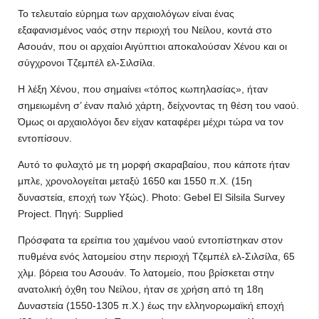
Το τελευταίο εύρημα των αρχαιολόγων είναι ένας
εξαφανισμένος ναός στην περιοχή του Νείλου, κοντά στο
Ασουάν, που οι αρχαίοι Αιγύπτιοι αποκαλούσαν Χένου και οι
σύγχρονοι Τζεμπέλ ελ-Σιλσίλα.
Η λέξη Χένου, που σημαίνει «τόπος κωπηλασίας», ήταν
σημειωμένη σ’ έναν παλιό χάρτη, δείχνοντας τη θέση του ναού.
Όμως οι αρχαιολόγοι δεν είχαν καταφέρει μέχρι τώρα να τον
εντοπίσουν.
Αυτό το φυλαχτό με τη μορφή σκαραβαίου, που κάποτε ήταν
μπλε, χρονολογείται μεταξύ 1650 και 1550 π.Χ. (15η
δυναστεία, εποχή των Υξώς). Photo: Gebel El Silsila Survey
Project. Πηγή: Supplied
Πρόσφατα τα ερείπια του χαμένου ναού εντοπίστηκαν στον
πυθμένα ενός λατομείου στην περιοχή Τζεμπέλ ελ-Σιλσίλα, 65
χλμ. βόρεια του Ασουάν. Το λατομείο, που βρίσκεται στην
ανατολική όχθη του Νείλου, ήταν σε χρήση από τη 18η
Δυναστεία (1550-1305 π.Χ.) έως την ελληνορωμαϊκή εποχή