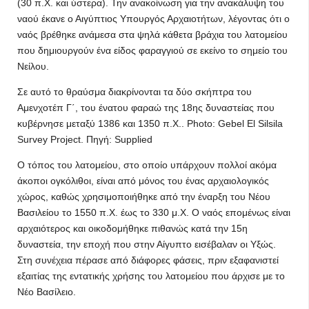
(30 π.Χ. και ύστερα). Την ανακοίνωση για την ανακάλυψη του
ναού έκανε ο Αιγύπτιος Υπουργός Αρχαιοτήτων, λέγοντας ότι ο
ναός βρέθηκε ανάμεσα στα ψηλά κάθετα βράχια του λατομείου
που δημιουργούν ένα είδος φαραγγιού σε εκείνο το σημείο του
Νείλου.
Σε αυτό το θραύσμα διακρίνονται τα δύο σκήπτρα του
Αμενχοτέπ Γ΄, του ένατου φαραώ της 18ης δυναστείας που
κυβέρνησε μεταξύ 1386 και 1350 π.Χ.. Photo: Gebel El Silsila
Survey Project. Πηγή: Supplied
Ο τόπος του λατομείου, στο οποίο υπάρχουν πολλοί ακόμα
άκοποι ογκόλιθοι, είναι από μόνος του ένας αρχαιολογικός
χώρος, καθώς χρησιμοποιήθηκε από την έναρξη του Νέου
Βασιλείου το 1550 π.Χ. έως το 330 μ.Χ. Ο ναός επομένως είναι
αρχαιότερος και οικοδομήθηκε πιθανώς κατά την 15η
δυναστεία, την εποχή που στην Αίγυπτο εισέβαλαν οι Υξώς.
Στη συνέχεια πέρασε από διάφορες φάσεις, πριν εξαφανιστεί
εξαιτίας της εντατικής χρήσης του λατομείου που άρχισε με το
Νέο Βασίλειο.