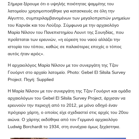
Σήμερα ξέρουμε ότι ο υψηλής ποιότητας ψαμμίτης του
λατομείου χρησιμοποιήθηκε για κατασκευές σε όλη την
Αίγυπτο, συμπεριλαμβανομένων των μεγαλοπρεπών μνημείων
του Καρνάκ και του Λούξορ. Σύμφωνα με την αρχαιολόγο
Μαρία Νίλσον του Πανεπιστημίου Λουντ της Σουηδίας, που
προΐσταται των ερευνών, «η εύρεση του ναού αλλάζει την
ιστορία του τόπου, καθώς σε παλαιότερες εποχές ο τόπος
αυτός ήταν ιερός».
Η αρχαιολόγος Μαρία Νίλσον με τον συνεργάτη της Τζον
Γουόρντ στο αρχαίο λατομείο. Photo: Gebel El Silsila Survey
Project. Πηγή: Supplied
Η Μαρία Νίλσον με τον συνεργάτη της Τζον Γουόρντ και ομάδα
αρχαιολόγων του Gebel El Silsila Survey Project, άρχισαν να
ερευνούν την περιοχή από το 2012, με μόνο οδηγό έναν
πρόχειρο χάρτη, ο οποίος είχε σχεδιαστεί στις αρχές του 20ου
αιώνα. Ο χάρτης εκδόθηκε από τον Γερμανό αρχαιολόγο
Ludwig Borchardt το 1934, στη συνέχεια όμως ξεχάστηκε.