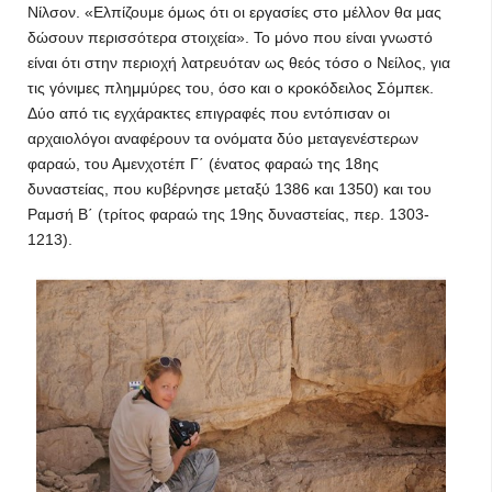
Νίλσον. «Ελπίζουμε όμως ότι οι εργασίες στο μέλλον θα μας
δώσουν περισσότερα στοιχεία». Το μόνο που είναι γνωστό
είναι ότι στην περιοχή λατρευόταν ως θεός τόσο ο Νείλος, για
τις γόνιμες πλημμύρες του, όσο και ο κροκόδειλος Σόμπεκ.
Δύο από τις εγχάρακτες επιγραφές που εντόπισαν οι
αρχαιολόγοι αναφέρουν τα ονόματα δύο μεταγενέστερων
φαραώ, του Αμενχοτέπ Γ΄ (ένατος φαραώ της 18ης
δυναστείας, που κυβέρνησε μεταξύ 1386 και 1350) και του
Ραμσή Β΄ (τρίτος φαραώ της 19ης δυναστείας, περ. 1303-
1213).