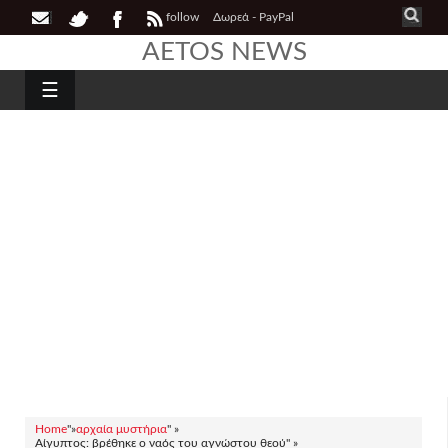
follow
Δωρεά - PayPal
AETOS NEWS
☰
Home
"»
αρχαία μυστήρια
" »
Αίγυπτος: βρέθηκε ο ναός του αγνώστου θεού" »