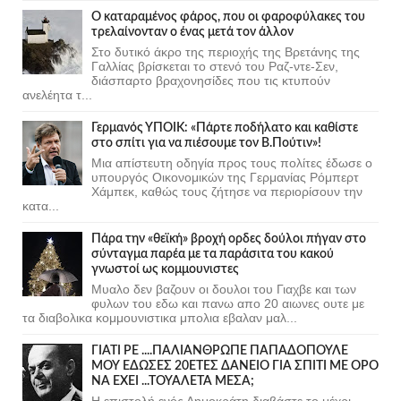
Ο καταραμένος φάρος, που οι φαροφύλακες του
τρελαίνονταν ο ένας μετά τον άλλον
Στο δυτικό άκρο της περιοχής της Βρετάνης της
Γαλλίας βρίσκεται το στενό του Ραζ-ντε-Σεν,
διάσπαρτο βραχονησίδες που τις κτυπούν
ανελέητα τ...
Γερμανός ΥΠΟΙΚ: «Πάρτε ποδήλατο και καθίστε
στο σπίτι για να πιέσουμε τον Β.Πούτιν»!
Μια απίστευτη οδηγία προς τους πολίτες έδωσε ο
υπουργός Οικονομικών της Γερμανίας Ρόμπερτ
Χάμπεκ, καθώς τους ζήτησε να περιορίσουν την
κατα...
Πάρα την «θεϊκή» βροχή ορδες δούλοι πήγαν στο
σύνταγμα παρέα με τα παράσιτα του κακού
γνωστοί ως κομμουνιστες
Μυαλο δεν βαζουν οι δουλοι του Γιαχβε και των
φυλων του εδω και πανω απο 20 αιωνες ουτε με
τα διαβολικα κομμουνιστικα μπολια εβαλαν μαλ...
ΓΙΑΤΙ ΡΕ ....ΠΑΛΙΑΝΘΡΩΠΕ ΠΑΠΑΔΟΠΟΥΛΕ
ΜΟΥ ΕΔΩΣΕΣ 20ΕΤΕΣ ΔΑΝΕΙΟ ΓΙΑ ΣΠΙΤΙ ΜΕ ΟΡΟ
ΝΑ ΕΧΕΙ ...ΤΟΥΑΛΕΤΑ ΜΕΣΑ;
Η επιστολή ενός Δημοκράτη,διαβάστε το μέχρι