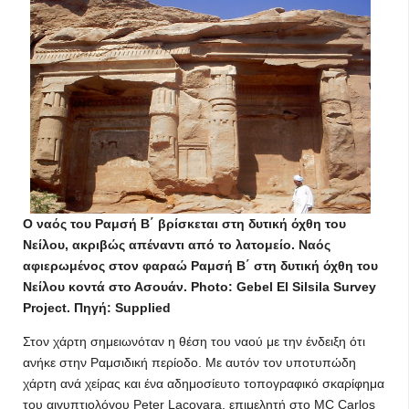
Ο ναός του Ραμσή Β΄ βρίσκεται στη δυτική όχθη του
Νείλου, ακριβώς απέναντι από το λατομείο. Ναός
αφιερωμένος στον φαραώ Ραμσή Β΄ στη δυτική όχθη του
Νείλου κοντά στο Ασουάν. Photo: Gebel El Silsila Survey
Project. Πηγή: Supplied
Στον χάρτη σημειωνόταν η θέση του ναού με την ένδειξη ότι
ανήκε στην Ραμσιδική περίοδο. Με αυτόν τον υποτυπώδη
χάρτη ανά χείρας και ένα αδημοσίευτο τοπογραφικό σκαρίφημα
του αιγυπτιολόγου Peter Lacovara, επιμελητή στο MC Carlos