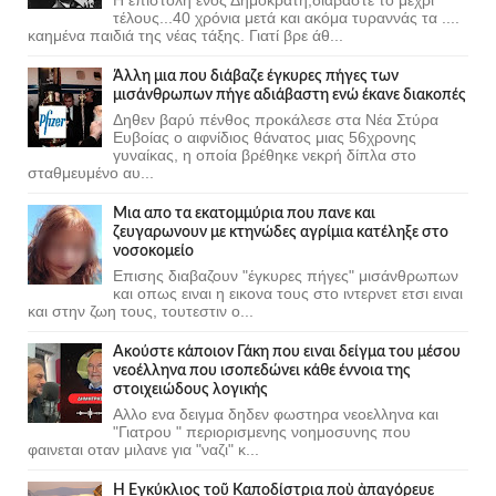
τέλους...40 χρόνια μετά και ακόμα τυραννάς τα ....
καημένα παιδιά της νέας τάξης. Γιατί βρε άθ...
Άλλη μια που διάβαζε έγκυρες πήγες των
μισάνθρωπων πήγε αδιάβαστη ενώ έκανε διακοπές
Δηθεν βαρύ πένθος προκάλεσε στα Νέα Στύρα
Ευβοίας ο αιφνίδιος θάνατος μιας 56χρονης
γυναίκας, η οποία βρέθηκε νεκρή δίπλα στο
σταθμευμένο αυ...
Μια απο τα εκατομμύρια που πανε και
ζευγαρωνουν με κτηνώδες αγρίμια κατέληξε στο
νοσοκομείο
Επισης διαβαζουν "έγκυρες πήγες" μισάνθρωπων
και οπως ειναι η εικονα τους στο ιντερνετ ετσι ειναι
και στην ζωη τους, τουτεστιν ο...
Ακούστε κάποιον Γάκη που ειναι δείγμα του μέσου
νεοέλληνα που ισοπεδώνει κάθε έννοια της
στοιχειώδους λογικής
Αλλο ενα δειγμα δηδεν φωστηρα νεοελληνα και
"Γιατρου " περιορισμενης νοημοσυνης που
φαινεται οταν μιλανε για "ναζι" κ...
Ἡ Ἐγκύκλιος τοῦ Καποδίστρια ποὺ ἀπαγόρευε